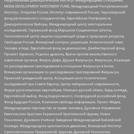
Национальный Демократический Институт Международных Отношений,
MEDIA DEVELOPMENT INVESTMENT FUND, Международный Республиканский
Институт, Открытая Россия, Институт современной России, Черноморский
фонд регионального сотрудничества, Европейская Платформа за
Демократические Выборы, Международный центр электоральных
исследований, Германский фонд Маршалла Соединенных Штатов,
Тихоокеанский центр защиты окружающей среды и природных ресурсов,
Свободная Россия, Всемирный конгресс украинцев, Атлантический совет,
Человек в беде, Европейский фонд за демократию, Джеймстаунский фонд,
Прожект Хармони, Родники дракона, Врачи против насильственного
извлечения органов, Фалунь Дафа, Друзья Фалуньгун, Фалуньгун, Коалиция
по расследованию преследования в отношении Фалуньгун в Китае,
Всемирная организация по расследованию преследований Фалуньгун,
Пражский гражданский центр, Ассоциация школ политических
исследований при Совете Европы, Центр либеральной современности,
Форум русскоязычных европейцев, Немецко-русский обмен, Бард колледж,
Европейский выбор, Фонд Ходорковского, Оксфордский российский фонд,
Фонд Будущее России, Компания свободы информации, Проект Медиа,
Международное партнерство за права человека, Духовное Управление
Евангельских Христиан Украинской Христианской Церкви, Новое
Поколение, Духовное Учебное Заведение Международный Библейский
Колледж, Международное христианское движение, Всемирный Институт
Саентологических Предприятий, Церковь Духовной Технологии,