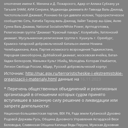
ополчение имени К. Минина и Д. Пожарского, Аджр от Аллаха Субхану уа
Тагьаля SHAM, АУМ Синрике, Муджахеды джамаата Ат-Тавхида Валь-Джихад,
Чистопольский Джамаат, Рохнамо ба суи давлати исломи, Террористическое
сообщество Сеть, Катиба Таухид валь-Джихад, Хайят Тахрир аш-Шам, Ахлю
Сунна Валь Джамаа, National Socialism/White Power, Артподготовка,
Религиозная группа “Джамаат “Красный пахарь”, Колумбайн, Хатлонский
джамаат, Мусульманская религиозная группа п. Кушкуль г. Оренбург,
Крымско-татарский добровольческий батальон имени Номана
Челебиджихана, Азов, Партия исламского возрождения Таджикистана,
Народная самооборона, Дуббайский джамаат, московская ячейка, Батал-
Хаджи Белхороев, Маньяки Культ Убийц, Молодёжь Которая Улыбается,
Легион Свобода России, Айдар, Русский добровольческий корпус
Источник:
http://nac.gov.ru/terroristicheskie-i-ekstremistskie-
organizacii-i-materialy.html
данные на
16.11.2023
* Перечень общественных объединений и религиозных
организаций в отношении которых судом принято
вступившее в законную силу решение о ликвидации или
запрете деятельности:
Национал-большевистская партия, ВЕК РА, Рада земли Кубанской Духовно
Родовой Державы Русь, Община Духовного Управления Асгардской Веси
Беловодья, Славянская Община Капища Веды Перуна, Мужская Духовная