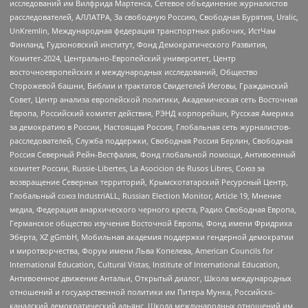
исследований им Вилфрида Мартенса, Сетевое объединение журналистов
расследователей, АЛЛАТРА, За свободную Россию, Свободная Бурятия, Uralic,
UnKremlin, Международная федерация транспортных рабочих, ИстЧам
Финланд, Гудзоновский институт, Фонд Демократического Развития,
Комитет-2024, Центрально-Европейский университет, Центр
восточноевропейских и международных исследований, Общество
Сторожевой башни, Библии и трактатов Свидетелей Иеговы, Гражданский
Совет, Центр анализа европейской политики, Академическая сеть Восточная
Европа, Российский комитет действия, РЭНД корпорейшн, Русская Америка
за демократию в России, Настоящая Россия, Глобальная сеть журналистов-
расследователей, Служба поддержки, Свободная Россия Берлин, Свободная
Россия Северный Рейн-Вестфалия, Фонд глобальной помощи, Антивоенный
комитет России, Russie-Libertes, La Asocicion de Rusos Libres, Союз за
возвращение Северных территорий, Крымскотатарский Ресурсный Центр,
Глобальный союз IndustriALL, Russian Election Monitor, Article 19, Мнение
медиа, Федерация анархического черного креста, Радио Свободная Европа,
Германское общество изучения Восточной Европы, Фонд имени Фридриха
Эберта, XZ gGmbH, Мобильная академия поддержки гендерной демократии
и миротворчества, Форум имени Льва Копелева, American Councils for
International Education, Cultural Vistas, Institute of International Education,
Антивоенное движение Антальи, Открытый диалог, Школа международных
отношений и государственной политики им Питера Мунка, Российско-
канадский демократический альянс, Школа международных отношений им