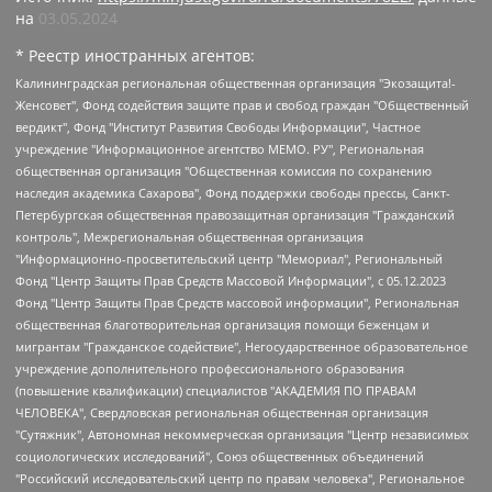
на
03.05.2024
* Реестр иностранных агентов:
Калининградская региональная общественная организация "Экозащита!-Женсовет", Фонд содействия защите прав и свобод граждан "Общественный вердикт", Фонд "Институт Развития Свободы Информации", Частное учреждение "Информационное агентство МЕМО. РУ", Региональная общественная организация "Общественная комиссия по сохранению наследия академика Сахарова", Фонд поддержки свободы прессы, Санкт-Петербургская общественная правозащитная организация "Гражданский контроль", Межрегиональная общественная организация "Информационно-просветительский центр "Мемориал", Региональный Фонд "Центр Защиты Прав Средств Массовой Информации", с 05.12.2023 Фонд "Центр Защиты Прав Средств массовой информации", Региональная общественная благотворительная организация помощи беженцам и мигрантам "Гражданское содействие", Негосударственное образовательное учреждение дополнительного профессионального образования (повышение квалификации) специалистов "АКАДЕМИЯ ПО ПРАВАМ ЧЕЛОВЕКА", Свердловская региональная общественная организация "Сутяжник", Автономная некоммерческая организация "Центр независимых социологических исследований", Союз общественных объединений "Российский исследовательский центр по правам человека", Региональное общественное учреждение научно-информационный центр "МЕМОРИАЛ", Некоммерческая организация "Фонд защиты гласности", Автономная некоммерческая организация "Институт прав человека", Городская общественная организация "Екатеринбургское общество "МЕМОРИАЛ", Городская общественная организация "Рязанское историко-просветительское и правозащитное общество "Мемориал" (Рязанский Мемориал), Челябинский региональный орган общественной самодеятельности – женское общественное объединение "Женщины Евразии", Челябинский региональный орган общественной самодеятельности "Уральская правозащитная группа", Фонд содействия защите здоровья и социальной справедливости имени Андрея Рылькова, Автономная Некоммерческая Организация "Аналитический Центр Юрия Левады", Автономная некоммерческая организация социальной поддержки населения "Проект Апрель", Региональная общественная организация помощи женщинам и детям, находящимся в кризисной ситуации "Информационно-методический центр "Анна", Фонд содействия развитию массовых коммуникаций и правовому просвещению "Так-так-Так", Фонд содействия устойчивому развитию "Серебряная тайга", Свердловский региональный общественный фонд социальных проектов "Новое время", "Idel.Реалии", Кавказ.Реалии, Крым.Реалии, Телеканал Настоящее Время, Татаро-башкирская служба Радио Свобода (Azatliq Radiosi), Радио Свободная Европа/Радио Свобода (PCE/PC), "Сибирь.Реалии", "Фактограф", Благотворительный фонд помощи осужденным и их семьям, Автономная некоммерческая организация "Институт глобализации и социальных движений", Фонд "В защиту прав заключенных", Частное учреждение "Центр поддержки и содействия развитию средств массовой информации", Пензенский региональный общественный благотворительный фонд "Гражданский союз", "Север.Реалии", Некоммерческая организация Фонд "Правовая инициатива", Общество с ограниченной ответственностью "Радио Свободная Европа/Радио Свобода", Чешское информационное агентство "MEDIUM-ORIENT", Красноярская региональная общественная организация "Мы против СПИДа", Камалягин Денис Николаевич, Маркелов Сергей Евгеньевич, Пономарев Лев Александрович, Савицкая Людмила Алексеевна, Автономная некоммерческая организация "Центр по работе с проблемой насилия "НАСИЛИЮ.НЕТ", Межрегиональный профессиональный союз работников здравоохранения "Альянс врачей", Юридическое лицо, зарегистрированное в Латвийской Республике, SIA "Medusa Project" (регистрационный номер 40103797863, дата регистрации 10.06.2014), Некоммерческая организация "Фонд по борьбе с коррупцией", Автономная некоммерческая организация "Институт права и публичной политики", Баданин Роман Сергеевич, Гликин Максим Александрович, Железнова Мария Михайловна, Лукьянова Юлия Сергеевна, Маетная Елизавета Витальевна, Маняхин Петр Борисович, Чуракова Ольга Владимировна, Ярош Юлия Петровна, Юридическое лицо "The Insider SIA", зарегистрированное в Риге, Латвийская Республика (дата регистрации 26.06.2015), являющееся администратором доменного имени интернет-издания "The Insider SIA", https://theins.ru, Постернак Алексей Евгеньевич, Рубин Михаил Аркадьевич, Анин Роман Александрович, Юридическое лицо Istories fonds, зарегистрированное в Латвийской Республике (регистрационный номер 50008295751, дата регистрации 24.02.2020), Великовский Дмитрий Александрович, Долинина Ирина Николаевна, Мароховская Алеся Алексеевна, Шлейнов Роман Юрьевич, Шмагун Олеся Валентиновна, Общество с ограниченной ответственностью "Альтаир 2021", Общество с ограниченной ответственностью "Вега 2021", Общество с ограниченной ответственностью "Главный редактор 2021", Общество с ограниченной ответственностью "Ромашки монолит", Важенков Артем Валерьевич, Ивановская областная общественная организация "Центр гендерных исследований", Гурман Юрий Альбертович, Медиапроект "ОВД-Инфо", Егоров Владимир Владимирович, Жилинский Владимир Александрович, Общество с ограниченной ответственностью "ЗП", Иванова София Юрьевна, Карезина Инна Павловна, Кильтау Екатерина Викторовна, Петров Алексей Викторович, Пискунов Сергей Евгеньевич, Смирнов Сергей Сергеевич, Тихонов Михаил Сергеевич, Общество с ограниченной ответственностью "ЖУРНАЛИСТ-ИНОСТРАННЫЙ АГЕНТ", Арапова Галина Юрьевна, Вольтская Татьяна Анатольевна, Американская компания "Mason G.E.S. Anonymous Foundation" (США), являющаяся владельцем интернет-издания https://mnews.world/, Компания "Stichting Bellingcat", зарегистрированная в Нидерландах (дата регистрации 11.07.2018), Захаров Андрей Вячеславович, Клепиковская Екатерина Дмитриевна, Общество с ограниченной ответственностью "МЕМО", Перл Роман Александрович, Симонов Евгений Алексеевич, Соловьева Елена Анатольевна, Сотников Даниил Владимирович, Сурначева Елизавета Дмитриевна, Автономная некоммерческая организация по защите прав человека и информированию населения "Якутия – Наше Мнение", Общество с ограниченной ответственностью "Москоу диджитал медиа", с 26.01.2023 Общество с ограниченной ответственностью "Чайка Белые сады", Ветошкина Валерия Валерьевна, Заговора Максим Александрович, Межрегиональное общественное движение "Российская ЛГБТ - сеть", Оленичев Максим Владимирович, Павлов Иван Юрьевич, Скворцова Елена Сергеевна, Общество с ограниченной ответственностью "Как бы инагент", Кочетков Игорь Викторович, Общество с ограниченной ответственностью "Честные выборы", Еланчик Олег Александрович, Общество с ограниченной ответственностью "Нобелевский призыв", Гималова Регина Эмилевна, Григорьев Андрей Валерьевич, Григорьева Алина Александровна, Ассоциация по содействию защите прав призывников, альтернативнослужащих и военнослужащих "Правозащитная группа "Гражданин.Армия.Право", Хисамова Регина Фаритовна, Автономная некоммерческая организация по реализации социально-правовых программ "Лилит", Дальневосточное общественное движение "Маяк", Санкт-Петербургская ЛГБТ-инициативная группа "Выход", Инициативная группа ЛГБТ+ "Реверс", Алексеев Андрей Викторович, Бекбулатова Таисия Львовна, Беляев Иван Михайлович, Владыкина Елена Сергеевна, Гельман Марат Александрович, Никульшина Вероника Юрьевна, Толоконникова Надежда Андреевна, Шендерович Виктор Анатольевич, Общество с ограниченной ответственностью "Данное сообщение", Общество с ограниченной ответственностью Издательский дом "Новая глава", Айнбиндер Александра Александровна, Московский комьюнити-центр для ЛГБТ+инициатив, Благотворительный фонд развития филантропии, Deutsche Welle (Германия, Kurt-Schumacher-Strasse 3, 53113 Bonn), Борзунова Мария Михайловна, Воробьев Виктор Викторович, Голубева Анна Львовна, Константинова Алла Михайловна, Малкова Ирина Владимировна, Мурадов Мурад Абдулгалимович, Осетинская Елизавета Николаевна, Понасенков Евгений Николаевич, Ганапольский Матвей Юрьевич, Киселев Евгений Алексеевич, Борухович Ирина Григорьевна, Дремин Иван Тимофеевич, Дубровский Дмитрий Викторович, Красноярская региональная общественная организация поддержки и развития альтернативных образовательных технологий и межкультурных коммуникаций "ИНТЕРРА", Маяковская Екатерина Алексеевна, Фейгин Марк Захарович, Филимонов Андрей Викторович, Дзугкоева Регина Николаевна, Доброхотов Роман Александрович, Дудь Юрий Александрович, Елкин Сергей Владимирович, Кругликов Кирилл Игоревич, Сабунаева Мария Леонидовна, Семенов Алексей Владимирович, Шаинян Карен Багратович, Шульман Екатерина Михайловна, Асафьев Артур Валерьевич, Вахштайн Виктор Семенович, Венедиктов Алексей Алексеевич, Лушникова Екатерина Евгеньевна, Волков Леонид Михайлович, Невзоров Александр Глебович, Пархоменко Сергей Борисович, Сироткин Ярослав Николаевич, Кара-Мурза Владимир Владимирович, Баранова Наталья Владимировна, Гозман Леонид Яковлевич, Кагарлицкий Борис Юльевич, Климарев Михаил Валерьевич, Милов Владимир Станиславович, Автономная некоммерческая организация Краснодарский центр современного искусства "Типография", Моргенштерн Алишер Тагирович, Соболь Любовь Эдуардовна, Общество с ограниченной ответственностью "ЛИЗА НОРМ", Каспаров Гарри Кимович, Ходорковский Михаил Борисович, Общество с ограниченной ответственностью "Апрельские тезисы", Данилович Ирина Брониславовна, Кашин Олег Владимирович, Петров Николай Владимирович, Пивоваров Алексей Владимирович, Соколов Михаил Владимирович, Цветкова Юлия Владимировна, Чичваркин Евгений Александрович, Комитет против пыток/Команда против пыток, Общество с ограниченной ответственностью "Первый научный", Общество с ограниченной ответственностью "Вертолет и ко", Белоцерковская Вероника Борисовна, Кац Максим Евгеньевич, Лазарева Татьяна Юрьевна, Шаведдинов Руслан Табризович, Яшин Илья Валерьевич, Общество с ограниченной ответственностью "Иноагент ААВ", Алешковский Дмитрий Петрович, Альбац Евгения Марковна, Быков Дмитрий Львович, Галямина Юлия Евгеньевна, Лойко Сергей Леонидович, Мартынов Кирилл Константинович, Медведев Сергей Александрович, Крашенинников Федор Геннадиевич, Гордеева Катерина Вл