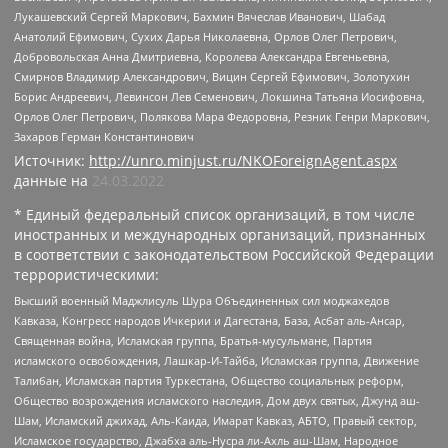
Лукашевский Сергей Маркович, Бахмин Вячеслав Иванович, Шабад
Анатолий Ефимович, Сухих Дарья Николаевна, Орлов Олег Петрович,
Добровольская Анна Дмитриевна, Королева Александра Евгеньевна,
Смирнов Владимир Александрович, Вицин Сергей Ефимович, Золотухин
Борис Андреевич, Левинсон Лев Семенович, Локшина Татьяна Иосифовна,
Орлов Олег Петрович, Полякова Мара Федоровна, Резник Генри Маркович,
Захаров Герман Константинович
Источник:
http://unro.minjust.ru/NKOForeignAgent.aspx
данные на
24.03.2022
* Единый федеральный список организаций, в том числе
иностранных и международных организаций, признанных
в соответствии с законодательством Российской Федерации
террористическими:
Высший военный Маджлисуль Шура Объединенных сил моджахедов
Кавказа, Конгресс народов Ичкерии и Дагестана, База, Асбат аль-Ансар,
Священная война, Исламская группа, Братья-мусульмане, Партия
исламского освобождения, Лашкар-И-Тайба, Исламская группа, Движение
Талибан, Исламская партия Туркестана, Общество социальных реформ,
Общество возрождения исламского наследия, Дом двух святых, Джунд аш-
Шам, Исламский джихад, Аль-Каида, Имарат Кавказ, АБТО, Правый сектор,
Исламское государство, Джабха аль-Нусра ли-Ахль аш-Шам, Народное