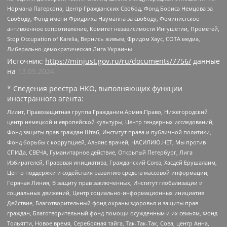
Нормана Патерсона, Центр Гражданских Свобод, Фонд Бориса Немцова за
Свободу, Фонд имени Фридриха Науманна за свободу, Феминистское
антивоенное сопротивление, Комитет независимости Ингушетии, Прометей,
Stop Occupation of Karelia, Вернись живым, Фридом Хаус, СОТА медиа,
Либерально-демократическая Лига Украины
Источник:
https://minjust.gov.ru/ru/documents/7756/
данные
на
13.05.2024
* Сведения реестра НКО, выполняющих функции
иностранного агента:
Лилит, Правозащитная группа Гражданин.Армия.Право, Нижегородский
центр немецкой и европейской культуры, Центр гендерных исследований,
Фонд защиты прав граждан Штаб, Институт права и публичной политики,
Фонд борьбы с коррупцией, Альянс врачей, НАСИЛИЮ.НЕТ, Мы против
СПИДа, СВЕЧА, Гуманитарное действие, Открытый Петербург, Лига
Избирателей, Правовая инициатива, Гражданский Союз, Хасдей Ерушалаим,
Центр поддержки и содействия развитию средств массовой информации,
Горячая Линия, В защиту прав заключенных, Институт глобализации и
социальных движений, Центр социально-информационных инициатив
Действие, Благотворительный фонд охраны здоровья и защиты прав
граждан, Благотворительный фонд помощи осужденным и их семьям, Фонд
Тольятти, Новое время, Серебряная тайга, Так-Так-Так, Сова, центр Анна,