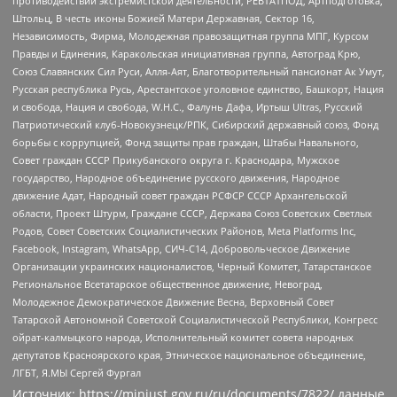
противодействии экстремистской деятельности, РЕВТАТПОД, Артподготовка,
Штольц, В честь иконы Божией Матери Державная, Сектор 16,
Независимость, Фирма, Молодежная правозащитная группа МПГ, Курсом
Правды и Единения, Каракольская инициативная группа, Автоград Крю,
Союз Славянских Сил Руси, Алля-Аят, Благотворительный пансионат Ак Умут,
Русская республика Русь, Арестантское уголовное единство, Башкорт, Нация
и свобода, Нация и свобода, W.H.С., Фалунь Дафа, Иртыш Ultras, Русский
Патриотический клуб-Новокузнецк/РПК, Сибирский державный союз, Фонд
борьбы с коррупцией, Фонд защиты прав граждан, Штабы Навального,
Совет граждан СССР Прикубанского округа г. Краснодара, Мужское
государство, Народное объединение русского движения, Народное
движение Адат, Народный совет граждан РСФСР СССР Архангельской
области, Проект Штурм, Граждане СССР, Держава Союз Советских Светлых
Родов, Совет Советских Социалистических Районов, Meta Platforms Inc,
Facebook, Instagram, WhatsApp, СИЧ-С14, Добровольческое Движение
Организации украинских националистов, Черный Комитет, Татарстанское
Региональное Всетатарское общественное движение, Невоград,
Молодежное Демократическое Движение Весна, Верховный Совет
Татарской Автономной Советской Социалистической Республики, Конгресс
ойрат-калмыцкого народа, Исполнительный комитет совета народных
депутатов Красноярского края, Этническое национальное объединение,
ЛГБТ, Я.МЫ Сергей Фургал
Источник:
https://minjust.gov.ru/ru/documents/7822/
данные