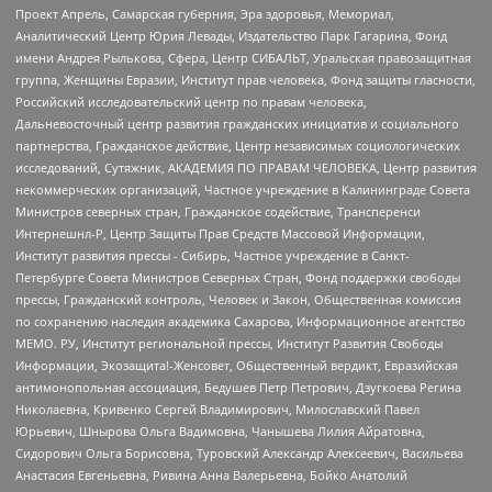
Проект Апрель, Самарская губерния, Эра здоровья, Мемориал,
Аналитический Центр Юрия Левады, Издательство Парк Гагарина, Фонд
имени Андрея Рылькова, Сфера, Центр СИБАЛЬТ, Уральская правозащитная
группа, Женщины Евразии, Институт прав человека, Фонд защиты гласности,
Российский исследовательский центр по правам человека,
Дальневосточный центр развития гражданских инициатив и социального
партнерства, Гражданское действие, Центр независимых социологических
исследований, Сутяжник, АКАДЕМИЯ ПО ПРАВАМ ЧЕЛОВЕКА, Центр развития
некоммерческих организаций, Частное учреждение в Калининграде Совета
Министров северных стран, Гражданское содействие, Трансперенси
Интернешнл-Р, Центр Защиты Прав Средств Массовой Информации,
Институт развития прессы - Сибирь, Частное учреждение в Санкт-
Петербурге Совета Министров Северных Стран, Фонд поддержки свободы
прессы, Гражданский контроль, Человек и Закон, Общественная комиссия
по сохранению наследия академика Сахарова, Информационное агентство
МЕМО. РУ, Институт региональной прессы, Институт Развития Свободы
Информации, Экозащита!-Женсовет, Общественный вердикт, Евразийская
антимонопольная ассоциация, Бедушев Петр Петрович, Дзугкоева Регина
Николаевна, Кривенко Сергей Владимирович, Милославский Павел
Юрьевич, Шнырова Ольга Вадимовна, Чанышева Лилия Айратовна,
Сидорович Ольга Борисовна, Туровский Александр Алексеевич, Васильева
Анастасия Евгеньевна, Ривина Анна Валерьевна, Бойко Анатолий