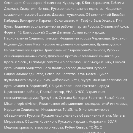
Семинария Староверов-Инглингов, Нурджулар, К Богодержавию, Таблиги
Джамаат, Свидетели Иеговы, Русское национальное единство, Национал-
социалистическое общество, Джамаат мувахидов, Объединенный Вилайат
Кабарды, Балкарии и Карачая, Союз славян, Ат-Такфир Валь-Хиджра, Пит
Буль, Национал-социалистическая рабочая партия России, Славянский союз,
Формат-18, Благородный Орден Дьявола, Армия воли народа,
Национальная Социалистическая Инициатива города Череповца, Духовно-
Родовая Держава Русь, Русское национальное единство, Древнерусской
Инглистической церкви Православных Староверов-Инглингов, Русский
общенациональный союз, Движение против нелегальной иммиграции,
Кровь и Честь, О свободе совести и о религиозных объединениях, Омская
организация общественного политического движения Русское
национальное единство, Северное Братство, Клуб Болельщиков
Футбольного Клуба Динамо, Файзрахманисты, Мусульманская религиозная
организация п. Боровский, Община Коренного Русского народа
Щелковского района, Правый сектор, УНА - УНСО, Украинская
повстанческая армия, Тризуб им. Степана Бандеры, Братство, Белый Крест,
Misanthropic division, Религиозное объединение последователей инглиизма,
Народная Социальная Инициатива, TulaSkins, Этнополитическое
объединение Русские, Русское национальное объединение Атака, Мечеть
Мирмамеда, Община Коренного Русского народа г. Астрахани, ВОЛЯ,
Меджлис крымскотатарского народа, Рубеж Севера, ТОЙС, О