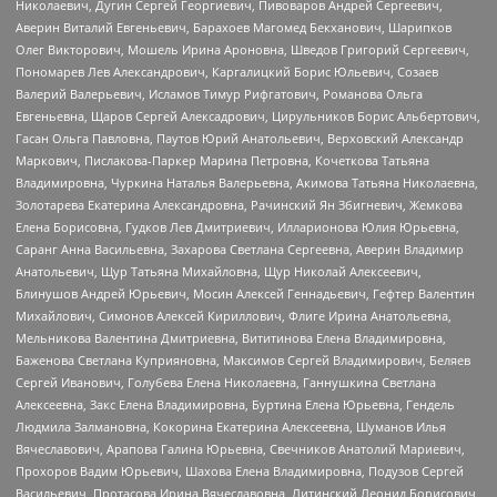
Николаевич, Дугин Сергей Георгиевич, Пивоваров Андрей Сергеевич,
Аверин Виталий Евгеньевич, Барахоев Магомед Бекханович, Шарипков
Олег Викторович, Мошель Ирина Ароновна, Шведов Григорий Сергеевич,
Пономарев Лев Александрович, Каргалицкий Борис Юльевич, Созаев
Валерий Валерьевич, Исламов Тимур Рифгатович, Романова Ольга
Евгеньевна, Щаров Сергей Алексадрович, Цирульников Борис Альбертович,
Гасан Ольга Павловна, Паутов Юрий Анатольевич, Верховский Александр
Маркович, Пислакова-Паркер Марина Петровна, Кочеткова Татьяна
Владимировна, Чуркина Наталья Валерьевна, Акимова Татьяна Николаевна,
Золотарева Екатерина Александровна, Рачинский Ян Збигневич, Жемкова
Елена Борисовна, Гудков Лев Дмитриевич, Илларионова Юлия Юрьевна,
Саранг Анна Васильевна, Захарова Светлана Сергеевна, Аверин Владимир
Анатольевич, Щур Татьяна Михайловна, Щур Николай Алексеевич,
Блинушов Андрей Юрьевич, Мосин Алексей Геннадьевич, Гефтер Валентин
Михайлович, Симонов Алексей Кириллович, Флиге Ирина Анатольевна,
Мельникова Валентина Дмитриевна, Вититинова Елена Владимировна,
Баженова Светлана Куприяновна, Максимов Сергей Владимирович, Беляев
Сергей Иванович, Голубева Елена Николаевна, Ганнушкина Светлана
Алексеевна, Закс Елена Владимировна, Буртина Елена Юрьевна, Гендель
Людмила Залмановна, Кокорина Екатерина Алексеевна, Шуманов Илья
Вячеславович, Арапова Галина Юрьевна, Свечников Анатолий Мариевич,
Прохоров Вадим Юрьевич, Шахова Елена Владимировна, Подузов Сергей
Васильевич, Протасова Ирина Вячеславовна, Литинский Леонид Борисович,