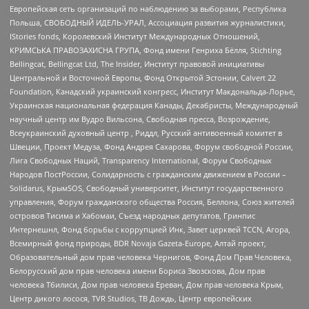
Европейская сеть организаций по наблюдению за выборами, Республика
Польша, СВОБОДНЫЙ ИДЕЛЬ-УРАЛ, Ассоциация развития журналистики,
IStories fonds, Королевский Институт Международных Отношений,
КРИМСЬКА ПРАВОЗАХИСНА ГРУПА, Фонд имени Генриха Бёлля, Stichting
Bellingcat, Bellingcat Ltd, The Insider, Институт правовой инициативы
Центральной и Восточной Европы, Фонд Открытой Эстонии, Calvert 22
Foundation, Канадский украинский конгресс, Институт Макдональда-Лорье,
Украинская национальная федерация Канады, Декабристы, Международный
научный центр им Вудро Вильсона, Свободная пресса, Возрождение,
Всеукраинский духовный центр , Риддл, Русский антивоенный комитет в
Швеции, Проект Медуза, Фонд Андрея Сахарова, Форум свободной России,
Лига Свободных Наций, Transparеncy International, Форум Свободных
Народов ПостРоссии, Солидарность с гражданским движением в России –
Solidarus, КрымSOS, Свободный университет, Институт государственного
управления, Форум гражданского общества Россия, Беллона, Союз жителей
островов Тисима и Хабомаи, Съезд народных депутатов, Гринпис
Интернешнл, Фонд борьбы с коррупцией Инк, Завет церквей TCCN, Агора,
Всемирный фонд природы, BDR Novaja Gazeta-Europe, Алтай проект,
Образовательный дом прав человека Чернигов, Фонд Дом Прав Человека,
Белорусский дом прав человека имени Бориса Звозскова, Дом прав
человека Тбилиси, Дом прав человека Ереван, Дом прав человека Крым,
Центр дикого лосося, TVR Studios, ТВ Дождь, Центр европейских