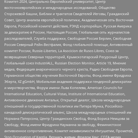
Комитет-2024, Центрально-Европейский университет, Центр
восточноевропейских и международных исследований, Общество
Сторожевой башни, Библии и трактатов Свидетелей Иеговы, Гражданский
Совет, Центр анализа европейской политики, Академическая сеть Восточная
Европа, Российский комитет действия, РЭНД корпорейшн, Русская Америка
за демократию в России, Настоящая Россия, Глобальная сеть журналистов-
расследователей, Служба поддержки, Свободная Россия Берлин, Свободная
Россия Северный Рейн-Вестфалия, Фонд глобальной помощи, Антивоенный
комитет России, Russie-Libertes, La Asocicion de Rusos Libres, Союз за
возвращение Северных территорий, Крымскотатарский Ресурсный Центр,
Глобальный союз IndustriALL, Russian Election Monitor, Article 19, Мнение
медиа, Федерация анархического черного креста, Радио Свободная Европа,
Германское общество изучения Восточной Европы, Фонд имени Фридриха
Эберта, XZ gGmbH, Мобильная академия поддержки гендерной демократии
и миротворчества, Форум имени Льва Копелева, American Councils for
International Education, Cultural Vistas, Institute of International Education,
Антивоенное движение Антальи, Открытый диалог, Школа международных
отношений и государственной политики им Питера Мунка, Российско-
канадский демократический альянс, Школа международных отношений им
Нормана Патерсона, Центр Гражданских Свобод, Фонд Бориса Немцова за
Свободу, Фонд имени Фридриха Науманна за свободу, Феминистское
антивоенное сопротивление, Комитет независимости Ингушетии, Прометей,
Stop Occupation of Karelia, Вернись живым, Фридом Хаус, СОТА медиа,