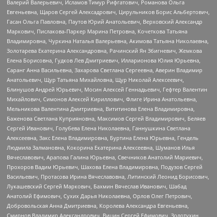
Валерий Валерьевич, Исламов Тимур Рифгатович, Романова Ольга
Евгеньевна, Щаров Сергей Алексадрович, Цирульников Борис Альбертович,
Гасан Ольга Павловна, Паутов Юрий Анатольевич, Верховский Александр
Маркович, Пислакова-Паркер Марина Петровна, Кочеткова Татьяна
Владимировна, Чуркина Наталья Валерьевна, Акимова Татьяна Николаевна,
Золотарева Екатерина Александровна, Рачинский Ян Збигневич, Жемкова
Елена Борисовна, Гудков Лев Дмитриевич, Илларионова Юлия Юрьевна,
Саранг Анна Васильевна, Захарова Светлана Сергеевна, Аверин Владимир
Анатольевич, Щур Татьяна Михайловна, Щур Николай Алексеевич,
Блинушов Андрей Юрьевич, Мосин Алексей Геннадьевич, Гефтер Валентин
Михайлович, Симонов Алексей Кириллович, Флиге Ирина Анатольевна,
Мельникова Валентина Дмитриевна, Вититинова Елена Владимировна,
Баженова Светлана Куприяновна, Максимов Сергей Владимирович, Беляев
Сергей Иванович, Голубева Елена Николаевна, Ганнушкина Светлана
Алексеевна, Закс Елена Владимировна, Буртина Елена Юрьевна, Гендель
Людмила Залмановна, Кокорина Екатерина Алексеевна, Шуманов Илья
Вячеславович, Арапова Галина Юрьевна, Свечников Анатолий Мариевич,
Прохоров Вадим Юрьевич, Шахова Елена Владимировна, Подузов Сергей
Васильевич, Протасова Ирина Вячеславовна, Литинский Леонид Борисович,
Лукашевский Сергей Маркович, Бахмин Вячеслав Иванович, Шабад
Анатолий Ефимович, Сухих Дарья Николаевна, Орлов Олег Петрович,
Добровольская Анна Дмитриевна, Королева Александра Евгеньевна,
Смирнов Владимир Александрович, Вицин Сергей Ефимович, Золотухин