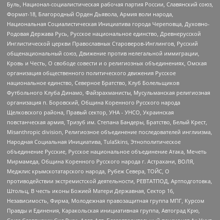
Буль, Национал-социалистическая рабочая партия России, Славянский союз,
Формат-18, Благородный Орден Дьявола, Армия воли народа,
Национальная Социалистическая Инициатива города Череповца, Духовно-
Родовая Держава Русь, Русское национальное единство, Древнерусской
Инглистической церкви Православных Староверов-Инглингов, Русский
общенациональный союз, Движение против нелегальной иммиграции,
Кровь и Честь, О свободе совести и о религиозных объединениях, Омская
организация общественного политического движения Русское
национальное единство, Северное Братство, Клуб Болельщиков
Футбольного Клуба Динамо, Файзрахманисты, Мусульманская религиозная
организация п. Боровский, Община Коренного Русского народа
Щелковского района, Правый сектор, УНА - УНСО, Украинская
повстанческая армия, Тризуб им. Степана Бандеры, Братство, Белый Крест,
Misanthropic division, Религиозное объединение последователей инглиизма,
Народная Социальная Инициатива, TulaSkins, Этнополитическое
объединение Русские, Русское национальное объединение Атака, Мечеть
Мирмамеда, Община Коренного Русского народа г. Астрахани, ВОЛЯ,
Меджлис крымскотатарского народа, Рубеж Севера, ТОЙС, О
противодействии экстремистской деятельности, РЕВТАТПОД, Артподготовка,
Штольц, В честь иконы Божией Матери Державная, Сектор 16,
Независимость, Фирма, Молодежная правозащитная группа МПГ, Курсом
Правды и Единения, Каракольская инициативная группа, Автоград Крю,