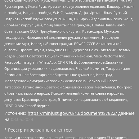
Союз Славянских Сил Руси, Алля-Аят, Благотворительный пансионат Ак Умут,
Русская республика Русь, Арестантское уголовное единство, Башкорт, Нация
и свобода, Нация и свобода, W.H.С., Фалунь Дафа, Иртыш Ultras, Русский
Патриотический клуб-Новокузнецк/РПК, Сибирский державный союз, Фонд
борьбы с коррупцией, Фонд защиты прав граждан, Штабы Навального,
Совет граждан СССР Прикубанского округа г. Краснодара, Мужское
государство, Народное объединение русского движения, Народное
движение Адат, Народный совет граждан РСФСР СССР Архангельской
области, Проект Штурм, Граждане СССР, Держава Союз Советских Светлых
Родов, Совет Советских Социалистических Районов, Meta Platforms Inc,
Facebook, Instagram, WhatsApp, СИЧ-С14, Добровольческое Движение
Организации украинских националистов, Черный Комитет, Татарстанское
Региональное Всетатарское общественное движение, Невоград,
Молодежное Демократическое Движение Весна, Верховный Совет
Татарской Автономной Советской Социалистической Республики, Конгресс
ойрат-калмыцкого народа, Исполнительный комитет совета народных
депутатов Красноярского края, Этническое национальное объединение,
ЛГБТ, Я.МЫ Сергей Фургал
Источник:
https://minjust.gov.ru/ru/documents/7822/
данные
на
03.05.2024
* Реестр иностранных агентов:
Калининградская региональная общественная организация "Экозащита!-Женсовет", Фонд содействия защите прав и свобод граждан "Общественный вердикт", Фонд "Институт Развития Свободы Информации", Частное учреждение "Информационное агентство МЕМО. РУ", Региональная общественная организация "Общественная комиссия по сохранению наследия академика Сахарова", Фонд поддержки свободы прессы, Санкт-Петербургская общественная правозащитная организация "Гражданский контроль", Межрегиональная общественная организация "Информационно-просветительский центр "Мемориал", Региональный Фонд "Центр Защиты Прав Средств Массовой Информации", с 05.12.2023 Фонд "Центр Защиты Прав Средств массовой информации", Региональная общественная благотворительная организация помощи беженцам и мигрантам "Гражданское содействие", Негосударственное образовательное учреждение дополнительного профессионального образования (повышение квалификации) специалистов "АКАДЕМИЯ ПО ПРАВАМ ЧЕЛОВЕКА", Свердловская региональная общественная организация "Сутяжник", Автономная некоммерческая организация "Центр независимых социологических исследований", Союз общественных объединений "Российский исследовательский центр по правам человека", Региональное общественное учреждение научно-информационный центр "МЕМОРИАЛ", Некоммерческая организация "Фонд защиты гласности", Автономная некоммерческая организация "Институт прав человека", Городская общественная организация "Екатеринбургское общество "МЕМОРИАЛ", Городская общественная организация "Рязанское историко-просветительское и правозащитное общество "Мемориал" (Рязанский Мемориал), Челябинский региональный орган общественной самодеятельности – женское общественное объединение "Женщины Евразии", Челябинский региональный орган общественной самодеятельности "Уральская правозащитная группа", Фонд содействия защите здоровья и социальной справедливости имени Андрея Рылькова, Автономная Некоммерческая Организация "Аналитический Центр Юрия Левады", Автономная некоммерческая организация социальной поддержки населения "Проект Апрель", Региональная общественная организация помощи женщинам и детям, находящимся в кризисной ситуации "Информационно-методический центр "Анна", Фонд содействия развитию массовых коммуникаций и правовому просвещению "Так-так-Так", Фонд содействия устойчивому развитию "Серебряная тайга", Свердловский региональный общественный фонд социальных проектов "Новое время", "Idel.Реалии", Кавказ.Реалии, Крым.Реалии, Телеканал Настоящее Время, Татаро-башкирская служба Радио Свобода (Azatliq Radiosi), Радио Свободная Европа/Радио Свобода (PCE/PC), "Сибирь.Реалии", "Фактограф", Благотворительный фонд помощи осужденным и их семьям, Автономная некоммерческая организация "Институт глобализации и социальных движений", Фонд "В защиту прав заключенных", Частное учреждение "Центр поддержки и содействия развитию средств массовой информации", Пензенский региональный общественный благотворительный фонд "Гражданский союз", "Север.Реалии", Некоммерческая организация Фонд "Правовая инициатива", Общество с ограниченной ответственностью "Радио Свободная Европа/Радио Свобода", Чешское информационное агентство "MEDIUM-ORIENT", Красноярская региональная общественная организация "Мы против СПИДа", Камалягин Денис Николаевич, Маркелов Сергей Евгеньевич, Пономарев Лев Александрович, Савицкая Людмила Алексеевна, Автономная некоммерческая организация "Центр по работе с проблемой насилия "НАСИЛИЮ.НЕТ", Межрегиональный профессиональный союз работников здравоохранения "Альянс врачей", Юридическое лицо, зарегистрированное в Латвийской Республике, SIA "Medusa Project" (регистрационный номер 40103797863, дата регистрации 10.06.2014), Некоммерческая организация "Фонд по борьбе с коррупцией", Автономная некоммерческая организация "Институт права и публичной политики", Баданин Роман Сергеевич, Гликин Максим Александрович, Железнова Мария Михайловна, Лукьянова Юлия Сергеевна, Маетная Елизавета Витальевна, Маняхин Петр Борисович, Чуракова Ольга Владимировна, Ярош Юлия Петровна, Юридическое лицо "The Insider SIA", зарегистрированное в Риге, Латвийская Республика (дата регистрации 26.06.2015), являющееся администратором доменного имени интернет-издания "The Insider SIA", https://theins.ru, Постернак Алексей Евгеньевич, Рубин Михаил Аркадьевич, Анин Роман Александрович, Юридическое лицо Istories fonds, зарегистрированное в Латвийской Республике (регистрационный номер 50008295751, дата регистрации 24.02.2020), Великовский Дмитрий Александрович, Долинина Ирина Николаевна, Мароховская Алеся Алексеевна, Шлейнов Роман Юрьевич, Шмагун Олеся Валентиновна, Общество с ограниченной ответственностью "Альтаир 2021", Общество с ограниченной ответственностью "Вега 2021", Общество с ограниченной ответственностью "Главный редактор 2021", Общество с ограниченной ответственностью "Ромашки монолит", Важенков Артем Валерьевич, Ивановская областная общественная организация "Центр гендерных исследований", Гурман Юрий Альбертович, Медиапроект "ОВД-Инфо", Егоров Владимир Владимирович, Жилинский Владимир Александрович, Общество с ограниченной ответственностью "ЗП", Иванова София Юрьевна, Карезина Инна Павловна, Кильтау Екатерина Викторовна, Петров Алексей Викторович, Пискунов Сергей Евгеньевич, Смирнов Сергей Сергеевич, Тихонов Михаил Сергеевич, Общество с ограниченной ответственностью "ЖУРНАЛИСТ-ИНОСТРАННЫЙ АГЕНТ", Арапова Галина Юрьевна, Вольтская Татьяна Анатольевна, Американская компания "Mason G.E.S. Anonymous Foundation" (США), являющаяся владельцем интернет-издания https://mnews.world/, Компания "Stichting Bellingcat", зарегистрированная в Нидерландах (дата регистрации 11.07.2018), Захаров Андрей Вячеславович, Клепиковская Екатерина Дмитриевна, Общество с ограниченной ответственностью "МЕМО", Перл Роман Александрович, Симонов Евгений Алексеевич, Соловьева Елена Анатольевна, Сотников Даниил Владимирович, Сурначева Елизавета Дмитриевна, Автономная некоммерческая организация по защите прав человека и информированию населения "Якутия – Наше Мнение", Общество с ограниченной ответственностью "Москоу диджитал медиа", с 26.01.2023 Общество с ограниченной ответственностью "Чайка Белые сады", Ветошкина Валерия Валерьевна, Заговора Максим Александрович, Межрегиональное общественное движение "Российская ЛГБТ - сеть", Оленичев Максим Владимирович, Павлов Иван Юрьевич, Скворцова Елена Сергеевна, Общество с ограниченной ответственностью "Как бы инагент", Кочетков Игорь Викторович, Общество с ограниченной ответственностью "Честные выборы", Еланчик Олег Александрович, Общество с ограниченной ответственностью "Нобелевский призыв", Гималова Регина Эмилевна, Григорьев Андрей Валерьевич, Григорьева Алина Александровна, Ассоциация по содействию защите прав призывников, альтернативнослужащих и военнослужащих "Правозащитная группа "Гражданин.Армия.Право", Хисамова Регина Фаритовна, Автономная некоммерческая организация по реализации социально-правовых программ "Лилит", Дальневосточное общественное движение "Маяк", Санкт-Петербургская ЛГБТ-инициативная группа "Выход", Инициативная группа ЛГБТ+ "Реверс", Алексеев Андрей Викторович, Бекбулатова Таисия Львовна, Беляев Иван Михайлович, Владыкина Елена Сергеевна, Гельман Марат Александрович, Никульшина Вероника Юрьевна, Толоконникова Надежда Андреевна, Шендерович Виктор Анатольевич, Общество с ограниченной ответственностью "Данное сообщение", Общество с ограниченной ответственностью Издательский дом "Новая глава", Айнбиндер Александра Александровна, Московский комьюнити-центр для ЛГБТ+инициатив, Благотворительный фонд развития филантропии, Deutsche Welle (Германия, Kurt-Schumacher-Strasse 3, 53113 Bonn), Борзунова Мария Михайловна, Воробьев Виктор Викторович, Голубева Анна Львовна, Константинова Алла Михайловна, Малкова Ирина Владимировна, Мурадов Мурад Абдулгалимович, Осетинская Елизавета Николаевна, Понасенков Евгений Николаевич, Ганапольский Матвей Юрьевич, Киселев Евгений Алексеевич, Борухович Ирина Григорьевна, Дремин Иван Тимофеевич, Дубровский Дмитрий Викторович, Красноярская региональная общественная организация поддержки и развития альтернативных образовательных технологий и межкультурных коммуникаций "ИНТЕРРА", Маяковская Екатерина Алексеевна, Фейгин Марк Захарович, Филимонов Андрей Викторович, Дзугкоева Регина Николаевна, Доброхотов Роман Александрович, Дудь Юрий Александрович, Елкин Сергей Владимирович, Кругликов Кирилл Игоревич, Сабунаева Мария Леонидовна, Семенов Алексей Владимирович, Шаинян Карен Багратович, Шульман Екатерина Михайловна, Асафьев Артур Валерьевич, Вахштайн Виктор Семенович, Венедиктов Алексей Алексеевич, Лушникова Екатерина Евгеньевна, Волков Леонид Михайлович, Невзоров Александр Глебович, Пархоменко Сергей Борисович, Сироткин Ярослав Николаевич, Кара-Мурза Владимир Владимирович, Баранова Наталья Владимировна, Гозман Леонид Яковлевич, Кагарлицкий Борис Юльевич, Климарев Михаил Валерьевич, Милов Владимир Станиславович, Автономная некоммерческая организация Краснодарский центр современного искусства "Типография", Моргенштерн Алишер Тагирович, Соболь Любовь Эдуардовна, Общество с ограниченной ответственностью "ЛИЗА НОРМ", Каспаров Гарри Кимович, Ходорковский Михаил Борисович, Общество с ограниченной ответственностью "Апрельские тезисы", Данилович Ирина Брониславовна, Кашин Олег Владимирович, Петров Николай Владимирович, Пивоваров Алексей Владимирович, Соколов Михаил Владимирович, Цветкова Юлия Владимировна, Чичваркин Евгений Александрович, Комитет против пыток/Команда против пыток, Общество с ограниченной ответственностью "Первый научный", Общество с ограниченной ответственностью "Вертолет и ко", Белоцерковская Вероника Борисовна, Кац Максим Евгеньевич, Лазарева Татьяна Юрьевна, Шаведдинов Руслан Табризович, Яшин Илья Валерьевич, Общество с ограниченной ответственностью "Иноагент ААВ", Алешковский Дмитрий Петрович, Альбац Евгения Марковна, Быков Дмитрий Львович, Галямина Юлия Евгеньевна, Лойко Сергей Леонидович, Мартынов Кирилл Константинович, Медведев Сергей Александрович, Крашенинников Федор Геннадиевич, Гордеева Катерина Вл