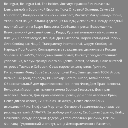
Bellingcat, Bellingcat Ltd, The Insider, Институт правовой инициативы
Центральной и Восточной Европы, Фонд Открытой Эстонии, Calvert 22
Foundation, Канадский украинский конгресс, Институт Макдональда-Лорье,
Украинская национальная федерация Канады, Декабристы, Международный
научный центр им Вудро Вильсона, Свободная пресса, Возрождение,
Всеукраинский духовный центр , Риддл, Русский антивоенный комитет в
Швеции, Проект Медуза, Фонд Андрея Сахарова, Форум свободной России,
Лига Свободных Наций, Transparеncy International, Форум Свободных
Народов ПостРоссии, Солидарность с гражданским движением в России –
Solidarus, КрымSOS, Свободный университет, Институт государственного
управления, Форум гражданского общества Россия, Беллона, Союз жителей
островов Тисима и Хабомаи, Съезд народных депутатов, Гринпис
Интернешнл, Фонд борьбы с коррупцией Инк, Завет церквей TCCN, Агора,
Всемирный фонд природы, BDR Novaja Gazeta-Europe, Алтай проект,
Образовательный дом прав человека Чернигов, Фонд Дом Прав Человека,
Белорусский дом прав человека имени Бориса Звозскова, Дом прав
человека Тбилиси, Дом прав человека Ереван, Дом прав человека Крым,
Центр дикого лосося, TVR Studios, ТВ Дождь, Центр европейских
исследований им Вилфрида Мартенса, Сетевое объединение журналистов
расследователей, АЛЛАТРА, За свободную Россию, Свободная Бурятия, Uralic,
UnKremlin, Международная федерация транспортных рабочих, ИстЧам
Финланд, Гудзоновский институт, Фонд Демократического Развития,