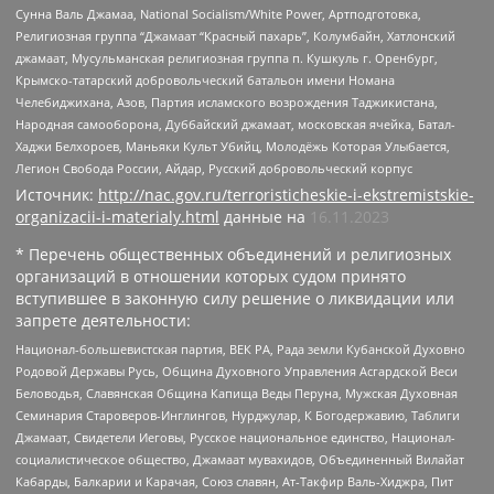
Сунна Валь Джамаа, National Socialism/White Power, Артподготовка,
Религиозная группа “Джамаат “Красный пахарь”, Колумбайн, Хатлонский
джамаат, Мусульманская религиозная группа п. Кушкуль г. Оренбург,
Крымско-татарский добровольческий батальон имени Номана
Челебиджихана, Азов, Партия исламского возрождения Таджикистана,
Народная самооборона, Дуббайский джамаат, московская ячейка, Батал-
Хаджи Белхороев, Маньяки Культ Убийц, Молодёжь Которая Улыбается,
Легион Свобода России, Айдар, Русский добровольческий корпус
Источник:
http://nac.gov.ru/terroristicheskie-i-ekstremistskie-
organizacii-i-materialy.html
данные на
16.11.2023
* Перечень общественных объединений и религиозных
организаций в отношении которых судом принято
вступившее в законную силу решение о ликвидации или
запрете деятельности:
Национал-большевистская партия, ВЕК РА, Рада земли Кубанской Духовно
Родовой Державы Русь, Община Духовного Управления Асгардской Веси
Беловодья, Славянская Община Капища Веды Перуна, Мужская Духовная
Семинария Староверов-Инглингов, Нурджулар, К Богодержавию, Таблиги
Джамаат, Свидетели Иеговы, Русское национальное единство, Национал-
социалистическое общество, Джамаат мувахидов, Объединенный Вилайат
Кабарды, Балкарии и Карачая, Союз славян, Ат-Такфир Валь-Хиджра, Пит