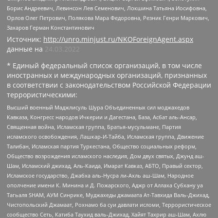
Борис Андреевич, Левинсон Лев Семенович, Локшина Татьяна Иосифовна,
Орлов Олег Петрович, Полякова Мара Федоровна, Резник Генри Маркович,
Захаров Герман Константинович
Источник:
http://unro.minjust.ru/NKOForeignAgent.aspx
данные на
24.03.2022
* Единый федеральный список организаций, в том числе
иностранных и международных организаций, признанных
в соответствии с законодательством Российской Федерации
террористическими:
Высший военный Маджлисуль Шура Объединенных сил моджахедов
Кавказа, Конгресс народов Ичкерии и Дагестана, База, Асбат аль-Ансар,
Священная война, Исламская группа, Братья-мусульмане, Партия
исламского освобождения, Лашкар-И-Тайба, Исламская группа, Движение
Талибан, Исламская партия Туркестана, Общество социальных реформ,
Общество возрождения исламского наследия, Дом двух святых, Джунд аш-
Шам, Исламский джихад, Аль-Каида, Имарат Кавказ, АБТО, Правый сектор,
Исламское государство, Джабха аль-Нусра ли-Ахль аш-Шам, Народное
ополчение имени К. Минина и Д. Пожарского, Аджр от Аллаха Субхану уа
Тагьаля SHAM, АУМ Синрике, Муджахеды джамаата Ат-Тавхида Валь-Джихад,
Чистопольский Джамаат, Рохнамо ба суи давлати исломи, Террористическое
сообщество Сеть, Катиба Таухид валь-Джихад, Хайят Тахрир аш-Шам, Ахлю