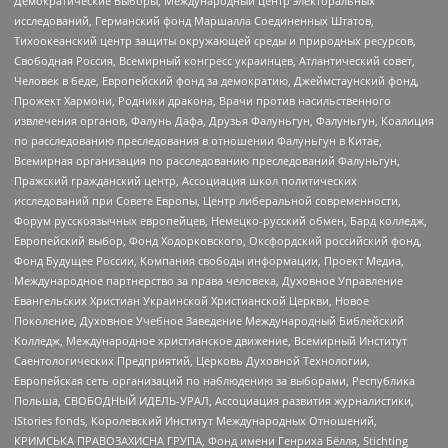
Демократические Выборы, Международный центр электоральных
исследований, Германский фонд Маршалла Соединенных Штатов,
Тихоокеанский центр защиты окружающей среды и природных ресурсов,
Свободная Россия, Всемирный конгресс украинцев, Атлантический совет,
Человек в беде, Европейский фонд за демократию, Джеймстаунский фонд,
Прожект Хармони, Родники дракона, Врачи против насильственного
извлечения органов, Фалунь Дафа, Друзья Фалуньгун, Фалуньгун, Коалиция
по расследованию преследования в отношении Фалуньгун в Китае,
Всемирная организация по расследованию преследований Фалуньгун,
Пражский гражданский центр, Ассоциация школ политических
исследований при Совете Европы, Центр либеральной современности,
Форум русскоязычных европейцев, Немецко-русский обмен, Бард колледж,
Европейский выбор, Фонд Ходорковского, Оксфордский российский фонд,
Фонд Будущее России, Компания свободы информации, Проект Медиа,
Международное партнерство за права человека, Духовное Управление
Евангельских Христиан Украинской Христианской Церкви, Новое
Поколение, Духовное Учебное Заведение Международный Библейский
Колледж, Международное христианское движение, Всемирный Институт
Саентологических Предприятий, Церковь Духовной Технологии,
Европейская сеть организаций по наблюдению за выборами, Республика
Польша, СВОБОДНЫЙ ИДЕЛЬ-УРАЛ, Ассоциация развития журналистики,
IStories fonds, Королевский Институт Международных Отношений,
КРИМСЬКА ПРАВОЗАХИСНА ГРУПА, Фонд имени Генриха Бёлля, Stichting