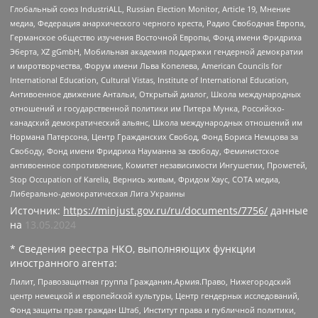
Глобальный союз IndustriALL, Russian Election Monitor, Article 19, Мнение
медиа, Федерация анархического черного креста, Радио Свободная Европа,
Германское общество изучения Восточной Европы, Фонд имени Фридриха
Эберта, XZ gGmbH, Мобильная академия поддержки гендерной демократии
и миротворчества, Форум имени Льва Копелева, American Councils for
International Education, Cultural Vistas, Institute of International Education,
Антивоенное движение Антальи, Открытый диалог, Школа международных
отношений и государственной политики им Питера Мунка, Российско-
канадский демократический альянс, Школа международных отношений им
Нормана Патерсона, Центр Гражданских Свобод, Фонд Бориса Немцова за
Свободу, Фонд имени Фридриха Науманна за свободу, Феминистское
антивоенное сопротивление, Комитет независимости Ингушетии, Прометей,
Stop Occupation of Karelia, Вернись живым, Фридом Хаус, СОТА медиа,
Либерально-демократическая Лига Украины
Источник:
https://minjust.gov.ru/ru/documents/7756/
данные
на
13.05.2024
* Сведения реестра НКО, выполняющих функции
иностранного агента:
Лилит, Правозащитная группа Гражданин.Армия.Право, Нижегородский
центр немецкой и европейской культуры, Центр гендерных исследований,
Фонд защиты прав граждан Штаб, Институт права и публичной политики,