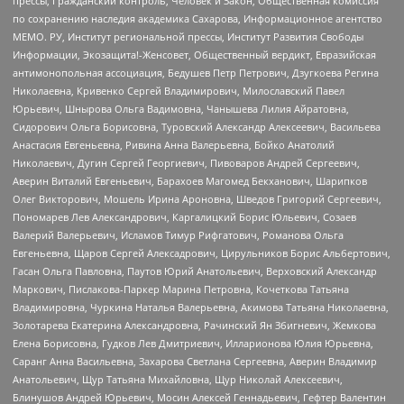
прессы, Гражданский контроль, Человек и Закон, Общественная комиссия
по сохранению наследия академика Сахарова, Информационное агентство
МЕМО. РУ, Институт региональной прессы, Институт Развития Свободы
Информации, Экозащита!-Женсовет, Общественный вердикт, Евразийская
антимонопольная ассоциация, Бедушев Петр Петрович, Дзугкоева Регина
Николаевна, Кривенко Сергей Владимирович, Милославский Павел
Юрьевич, Шнырова Ольга Вадимовна, Чанышева Лилия Айратовна,
Сидорович Ольга Борисовна, Туровский Александр Алексеевич, Васильева
Анастасия Евгеньевна, Ривина Анна Валерьевна, Бойко Анатолий
Николаевич, Дугин Сергей Георгиевич, Пивоваров Андрей Сергеевич,
Аверин Виталий Евгеньевич, Барахоев Магомед Бекханович, Шарипков
Олег Викторович, Мошель Ирина Ароновна, Шведов Григорий Сергеевич,
Пономарев Лев Александрович, Каргалицкий Борис Юльевич, Созаев
Валерий Валерьевич, Исламов Тимур Рифгатович, Романова Ольга
Евгеньевна, Щаров Сергей Алексадрович, Цирульников Борис Альбертович,
Гасан Ольга Павловна, Паутов Юрий Анатольевич, Верховский Александр
Маркович, Пислакова-Паркер Марина Петровна, Кочеткова Татьяна
Владимировна, Чуркина Наталья Валерьевна, Акимова Татьяна Николаевна,
Золотарева Екатерина Александровна, Рачинский Ян Збигневич, Жемкова
Елена Борисовна, Гудков Лев Дмитриевич, Илларионова Юлия Юрьевна,
Саранг Анна Васильевна, Захарова Светлана Сергеевна, Аверин Владимир
Анатольевич, Щур Татьяна Михайловна, Щур Николай Алексеевич,
Блинушов Андрей Юрьевич, Мосин Алексей Геннадьевич, Гефтер Валентин