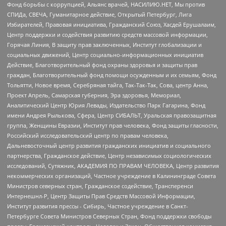
Фонд борьбы с коррупцией, Альянс врачей, НАСИЛИЮ.НЕТ, Мы против
СПИДа, СВЕЧА, Гуманитарное действие, Открытый Петербург, Лига
Избирателей, Правовая инициатива, Гражданский Союз, Хасдей Ерушалаим,
Центр поддержки и содействия развитию средств массовой информации,
Горячая Линия, В защиту прав заключенных, Институт глобализации и
социальных движений, Центр социально-информационных инициатив
Действие, Благотворительный фонд охраны здоровья и защиты прав
граждан, Благотворительный фонд помощи осужденным и их семьям, Фонд
Тольятти, Новое время, Серебряная тайга, Так-Так-Так, Сова, центр Анна,
Проект Апрель, Самарская губерния, Эра здоровья, Мемориал,
Аналитический Центр Юрия Левады, Издательство Парк Гагарина, Фонд
имени Андрея Рылькова, Сфера, Центр СИБАЛЬТ, Уральская правозащитная
группа, Женщины Евразии, Институт прав человека, Фонд защиты гласности,
Российский исследовательский центр по правам человека,
Дальневосточный центр развития гражданских инициатив и социального
партнерства, Гражданское действие, Центр независимых социологических
исследований, Сутяжник, АКАДЕМИЯ ПО ПРАВАМ ЧЕЛОВЕКА, Центр развития
некоммерческих организаций, Частное учреждение в Калининграде Совета
Министров северных стран, Гражданское содействие, Трансперенси
Интернешнл-Р, Центр Защиты Прав Средств Массовой Информации,
Институт развития прессы - Сибирь, Частное учреждение в Санкт-
Петербурге Совета Министров Северных Стран, Фонд поддержки свободы