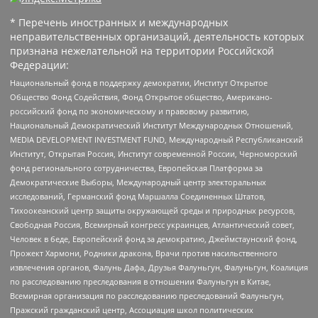
* Перечень иностранных и международных
неправительственных организаций, деятельность которых
признана нежелательной на территории Российской
Федерации:
Национальный фонд в поддержку демократии, Институт Открытое
Общество Фонд Содействия, Фонд Открытое общество, Американо-
российский фонд по экономическому и правовому развитию,
Национальный Демократический Институт Международных Отношений,
MEDIA DEVELOPMENT INVESTMENT FUND, Международный Республиканский
Институт, Открытая Россия, Институт современной России, Черноморский
фонд регионального сотрудничества, Европейская Платформа за
Демократические Выборы, Международный центр электоральных
исследований, Германский фонд Маршалла Соединенных Штатов,
Тихоокеанский центр защиты окружающей среды и природных ресурсов,
Свободная Россия, Всемирный конгресс украинцев, Атлантический совет,
Человек в беде, Европейский фонд за демократию, Джеймстаунский фонд,
Прожект Хармони, Родники дракона, Врачи против насильственного
извлечения органов, Фалунь Дафа, Друзья Фалуньгун, Фалуньгун, Коалиция
по расследованию преследования в отношении Фалуньгун в Китае,
Всемирная организация по расследованию преследований Фалуньгун,
Пражский гражданский центр, Ассоциация школ политических