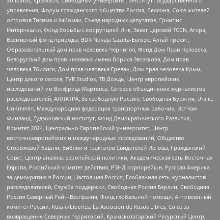
Solidarus, КрымSOS, Свободный университет, Институт государственного
управления, Форум гражданского общества Россия, Беллона, Союз жителей
островов Тисима и Хабомаи, Съезд народных депутатов, Гринпис
Интернешнл, Фонд борьбы с коррупцией Инк, Завет церквей TCCN, Агора,
Всемирный фонд природы, BDR Novaja Gazeta-Europe, Алтай проект,
Образовательный дом прав человека Чернигов, Фонд Дом Прав Человека,
Белорусский дом прав человека имени Бориса Звозскова, Дом прав
человека Тбилиси, Дом прав человека Ереван, Дом прав человека Крым,
Центр дикого лосося, TVR Studios, ТВ Дождь, Центр европейских
исследований им Вилфрида Мартенса, Сетевое объединение журналистов
расследователей, АЛЛАТРА, За свободную Россию, Свободная Бурятия, Uralic,
UnKremlin, Международная федерация транспортных рабочих, ИстЧам
Финланд, Гудзоновский институт, Фонд Демократического Развития,
Комитет-2024, Центрально-Европейский университет, Центр
восточноевропейских и международных исследований, Общество
Сторожевой башни, Библии и трактатов Свидетелей Иеговы, Гражданский
Совет, Центр анализа европейской политики, Академическая сеть Восточная
Европа, Российский комитет действия, РЭНД корпорейшн, Русская Америка
за демократию в России, Настоящая Россия, Глобальная сеть журналистов-
расследователей, Служба поддержки, Свободная Россия Берлин, Свободная
Россия Северный Рейн-Вестфалия, Фонд глобальной помощи, Антивоенный
комитет России, Russie-Libertes, La Asocicion de Rusos Libres, Союз за
возвращение Северных территорий, Крымскотатарский Ресурсный Центр,