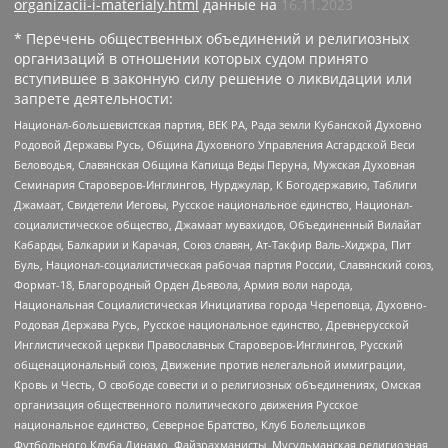
organizacii-i-materialy.html
данные на
16.11.2023
* Перечень общественных объединений и религиозных
организаций в отношении которых судом принято
вступившее в законную силу решение о ликвидации или
запрете деятельности:
Национал-большевистская партия, ВЕК РА, Рада земли Кубанской Духовно
Родовой Державы Русь, Община Духовного Управления Асгардской Веси
Беловодья, Славянская Община Капища Веды Перуна, Мужская Духовная
Семинария Староверов-Инглингов, Нурджулар, К Богодержавию, Таблиги
Джамаат, Свидетели Иеговы, Русское национальное единство, Национал-
социалистическое общество, Джамаат мувахидов, Объединенный Вилайат
Кабарды, Балкарии и Карачая, Союз славян, Ат-Такфир Валь-Хиджра, Пит
Буль, Национал-социалистическая рабочая партия России, Славянский союз,
Формат-18, Благородный Орден Дьявола, Армия воли народа,
Национальная Социалистическая Инициатива города Череповца, Духовно-
Родовая Держава Русь, Русское национальное единство, Древнерусской
Инглистической церкви Православных Староверов-Инглингов, Русский
общенациональный союз, Движение против нелегальной иммиграции,
Кровь и Честь, О свободе совести и о религиозных объединениях, Омская
организация общественного политического движения Русское
национальное единство, Северное Братство, Клуб Болельщиков
Футбольного Клуба Динамо, Файзрахманисты, Мусульманская религиозная