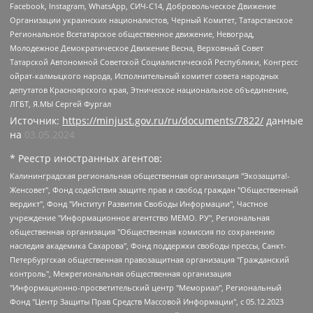
Facebook, Instagram, WhatsApp, СИЧ-С14, Добровольческое Движение
Организации украинских националистов, Черный Комитет, Татарстанское
Региональное Всетатарское общественное движение, Невоград,
Молодежное Демократическое Движение Весна, Верховный Совет
Татарской Автономной Советской Социалистической Республики, Конгресс
ойрат-калмыцкого народа, Исполнительный комитет совета народных
депутатов Красноярского края, Этническое национальное объединение,
ЛГБТ, Я.МЫ Сергей Фургал
Источник:
https://minjust.gov.ru/ru/documents/7822/
данные
на
03.05.2024
* Реестр иностранных агентов:
Калининградская региональная общественная организация "Экозащита!-Женсовет", Фонд содействия защите прав и свобод граждан "Общественный вердикт", Фонд "Институт Развития Свободы Информации", Частное учреждение "Информационное агентство МЕМО. РУ", Региональная общественная организация "Общественная комиссия по сохранению наследия академика Сахарова", Фонд поддержки свободы прессы, Санкт-Петербургская общественная правозащитная организация "Гражданский контроль", Межрегиональная общественная организация "Информационно-просветительский центр "Мемориал", Региональный Фонд "Центр Защиты Прав Средств Массовой Информации", с 05.12.2023 Фонд "Центр Защиты Прав Средств массовой информации", Региональная общественная благотворительная организация помощи беженцам и мигрантам "Гражданское содействие", Негосударственное образовательное учреждение дополнительного профессионального образования (повышение квалификации) специалистов "АКАДЕМИЯ ПО ПРАВАМ ЧЕЛОВЕКА", Свердловская региональная общественная организация "Сутяжник", Автономная некоммерческая организация "Центр независимых социологических исследований", Союз общественных объединений "Российский исследовательский центр по правам человека", Региональное общественное учреждение научно-информационный центр "МЕМОРИАЛ", Некоммерческая организация "Фонд защиты гласности", Автономная некоммерческая организация "Институт прав человека", Городская общественная организация "Екатеринбургское общество "МЕМОРИАЛ", Городская общественная организация "Рязанское историко-просветительское и правозащитное общество "Мемориал" (Рязанский Мемориал), Челябинский региональный орган общественной самодеятельности – женское общественное объединение "Женщины Евразии", Челябинский региональный орган общественной самодеятельности "Уральская правозащитная группа", Фонд содействия защите здоровья и социальной справедливости имени Андрея Рылькова, Автономная Некоммерческая Организация "Аналитический Центр Юрия Левады", Автономная некоммерческая организация социальной поддержки населения "Проект Апрель", Региональная общественная организация помощи женщинам и детям, находящимся в кризисной ситуации "Информационно-методический центр "Анна", Фонд содействия развитию массовых коммуникаций и правовому просвещению "Так-так-Так", Фонд содействия устойчивому развитию "Серебряная тайга", Свердловский региональный общественный фонд социальных проектов "Новое время", "Idel.Реалии", Кавказ.Реалии, Крым.Реалии, Телеканал Настоящее Время, Татаро-башкирская служба Радио Свобода (Azatliq Radiosi), Радио Свободная Европа/Радио Свобода (PCE/PC), "Сибирь.Реалии", "Фактограф", Благотворительный фонд помощи осужденным и их семьям, Автономная некоммерческая организация "Институт глобализации и социальных движений", Фонд "В защиту прав заключенных", Частное учреждение "Центр поддержки и содействия развитию средств массовой информации", Пензенский региональный общественный благотворительный фонд "Гражданский союз", "Север.Реалии", Некоммерческая организация Фонд "Правовая инициатива", Общество с ограниченной ответственностью "Радио Свободная Европа/Радио Свобода", Чешское информационное агентство "MEDIUM-ORIENT", Красноярская региональная общественная организация "Мы против СПИДа", Камалягин Денис Николаевич, Маркелов Сергей Евгеньевич, Пономарев Лев Александрович, Савицкая Людмила Алексеевна, Автономная некоммерческая организация "Центр по работе с проблемой насилия "НАСИЛИЮ.НЕТ", Межрегиональный профессиональный союз работников здравоохранения "Альянс врачей", Юридическое лицо, зарегистрированное в Латвийской Республике, SIA "Medusa Project" (регистрационный номер 40103797863, дата регистрации 10.06.2014), Некоммерческая организация "Фонд по борьбе с коррупцией", Автономная некоммерческая организация "Институт права и публичной политики", Баданин Роман Сергеевич, Гликин Максим Александрович, Железнова Мария Михайловна, Лукьянова Юлия Сергеевна, Маетная Елизавета Витальевна, Маняхин Петр Борисович, Чуракова Ольга Владимировна, Ярош Юлия Петровна, Юридическое лицо "The Insider SIA", зарегистрированное в Риге, Латвийская Республика (дата регистрации 26.06.2015), являющееся администратором доменного имени интернет-издания "The Insider SIA", https://theins.ru, Постернак Алексей Евгеньевич, Рубин Михаил Аркадьевич, Анин Роман Александрович, Юридическое лицо Istories fonds, зарегистрированное в Латвийской Республике (регистрационный номер 50008295751, дата регистрации 24.02.2020), Великовский Дмитрий Александрович, Долинина Ирина Николаевна, Мароховская Алеся Алексеевна, Шлейнов Роман Юрьевич, Шмагун Олеся Валентиновна, Общество с ограниченной ответственностью "Альтаир 2021", Общество с ограниченной ответственностью "Вега 2021", Общество с ограниченной ответственностью "Главный редактор 2021", Общество с ограниченной ответственностью "Ромашки монолит", Важенков Артем Валерьевич, Ивановская областная общественная организация "Центр гендерных исследований", Гурман Юрий Альбертович, Медиапроект "ОВД-Инфо", Егоров Владимир Владимирович, Жилинский Владимир Александрович, Общество с ограниченной ответственностью "ЗП", Иванова София Юрьевна, Карезина Инна Павловна, Кильтау Екатерина Викторовна, Петров Алексей Викторович, Пискунов Сергей Евгеньевич, Смирнов Сергей Сергеевич, Тихонов Михаил Сергеевич, Общество с ограниченной ответственностью "ЖУРНАЛИСТ-ИНОСТРАННЫЙ АГЕНТ", Арапова Галина Юрьевна, Вольтская Татьяна Анатольевна, Американская компания "Mason G.E.S. Anonymous Foundation" (США), являющаяся владельцем интернет-издания https://mnews.world/, Компания "Stichting Bellingcat", зарегистрированная в Нидерландах (дата регистрации 11.07.2018), Захаров Андрей Вячеславович, Клепиковская Екатерина Дмитриевна, Общество с ограниченной ответственностью "МЕМО", Перл Роман Александрович, Симонов Евгений Алексеевич, Соловьева Елена Анатольевна, Сотников Даниил Владимирович, Сурначева Елизавета Дмитриевна, Автономная некоммерческая организация по защите прав человека и информированию населения "Якутия – Наше Мнение", Общество с ограниченной ответственностью "Москоу диджитал медиа", с 26.01.2023 Общество с ограниченной ответственностью "Чайка Белые сады", Ветошкина Валерия Валерьевна, Заговора Максим Александрович, Межрегиональное общественное движение "Российская ЛГБТ - сеть", Оленичев Максим Владимирович, Павлов Иван Юрьевич, Скворцова Елена Сергеевна, Общество с ограниченной ответственностью "Как бы инагент", Кочетков Игорь Викторович, Общество с ограниченной ответственностью "Честные выборы", Еланчик Олег Александрович, Общество с ограниченной ответственностью "Нобелевский призыв", Гималова Регина Эмилевна, Григорьев Андрей Валерьевич, Григорьева Алина Александровна, Ассоциация по содействию защите прав призывников, альтернативнослужащих и военнослужащих "Правозащитная группа "Гражданин.Армия.Право", Хисамова Регина Фаритовна, Автономная некоммерческая организация по реализации социально-правовых программ "Лилит", Дальневосточное общественное движение "Маяк", Санкт-Петербургская ЛГБТ-инициативная группа "Выход", Инициативная группа ЛГБТ+ "Реверс", Алексеев Андрей Викторович, Бекбулатова Таисия Львовна, Беляев Иван Михайлович, Владыкина Елена Сергеевна, Гельман Марат Александрович, Никульшина Вероника Юрьевна, Толоконникова Надежда Андреевна, Шендерович Виктор Анатольевич, Общество с ограниченной ответственностью "Данное сообщение", Общество с ограниченной ответственностью Издательский дом "Новая глава", Айнбиндер Александра Александровна, Московский комьюнити-центр для ЛГБТ+инициатив, Благотворительный фонд развития филантропии, Deutsche Welle (Германия, Kurt-Schumacher-Strasse 3, 53113 Bonn), Борзунова Мария Михайловна, Воробьев Виктор Викторович, Голубева Анна Львовна, Константинова Алла Михайловна, Малкова Ирина Владимировна, Мурадов Мурад Абдулгалимович, Осетинская Елизавета Николаевна, Понасенков Евгений Николаевич, Ганапольский Матвей Юрьевич, Киселев Евгений Алексеевич, Борухович Ирина Григорьевна, Дремин Иван Тимофеевич, Дубровский Дмитрий Викторович, Красноярская региональная общественная организация поддержки и развития альтернативных образовательных технологий и межкультурных коммуникаций "ИНТЕРРА", Маяковская Екатерина Алексеевна, Фейгин Марк Захарович, Филимонов Андрей Викторович, Дзугкоева Регина Николаевна, Доброхотов Роман Александрович, Дудь Юрий Александрович, Елкин Сергей Владимирович, Кругликов Кирилл Игоревич, Сабунаева Мария Леонидовна, Семенов Алексей Владимирович, Шаинян Карен Багратович, Шульман Екатерина Михайловна, Асафьев Артур Валерьевич, Вахштайн Виктор Семенович, Венедиктов Алексей Алексеевич, Лушникова Екатерина Евгеньевна, Волков Леонид Михайлович, Невзоров Александр Глебович, Пархоменко Сергей Борисович, Сироткин Ярослав Николаевич, Кара-Мурза Владимир Владимирович, Баранова Наталья Владимировна, Гозман Леонид Яковлевич, Кагарлицкий Борис Юльевич, Климарев Михаил Валерьевич, Милов Владимир Станиславович, Автономная некоммерческая организация Краснодарский центр современного искусства "Типография", Моргенштерн Алишер Тагирович, Соболь Любовь Эдуардовна, Общество с ограниченной ответственностью "ЛИЗА НОРМ", Каспаров Гарри Кимович, Ходорковский Михаил Борисович, Общество с ограниченной ответственностью "Апрельские тезисы", Данилович Ирина Брониславовна, Кашин Олег Владимирович, Петров Николай Владимирович, Пивоваров Алексей Владимирович, Соколов Михаил Владимирович, Цветкова Юлия Владимировна, Чичваркин Евгений Александрович, Комитет против пыток/Команда против пыток, Общество с ограниченной ответственностью "Первый научный", Общество с ограниченной ответственностью "Вертолет и ко", Белоцерковская Вероника Борисовна, Кац Максим Евгеньевич, Лазарева Татьяна Юрьевна, Шаведдинов Руслан Табризович, Яшин Илья Валерьевич, Общество с ограниченной ответственностью "Иноагент ААВ", Алешковский Дмитрий Петрович, Альбац Евгения Марковна, Быков Дмитрий Львович, Галямина Юлия Евгеньевна, Лойко Сергей Леонидович, Мартынов Кирилл Константинович, Медведев Сергей Александрович, Крашенинников Федор Геннадиевич, Гордеева Катерина Вл