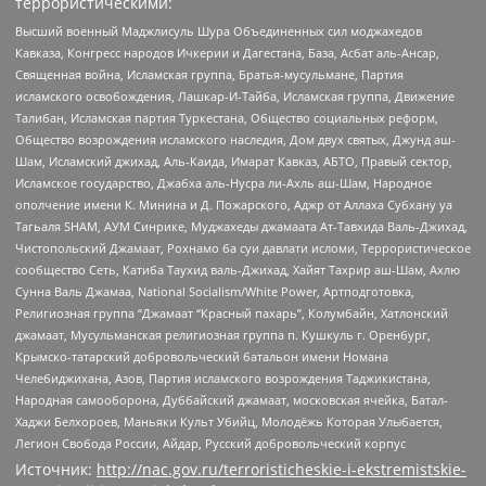
террористическими:
Высший военный Маджлисуль Шура Объединенных сил моджахедов
Кавказа, Конгресс народов Ичкерии и Дагестана, База, Асбат аль-Ансар,
Священная война, Исламская группа, Братья-мусульмане, Партия
исламского освобождения, Лашкар-И-Тайба, Исламская группа, Движение
Талибан, Исламская партия Туркестана, Общество социальных реформ,
Общество возрождения исламского наследия, Дом двух святых, Джунд аш-
Шам, Исламский джихад, Аль-Каида, Имарат Кавказ, АБТО, Правый сектор,
Исламское государство, Джабха аль-Нусра ли-Ахль аш-Шам, Народное
ополчение имени К. Минина и Д. Пожарского, Аджр от Аллаха Субхану уа
Тагьаля SHAM, АУМ Синрике, Муджахеды джамаата Ат-Тавхида Валь-Джихад,
Чистопольский Джамаат, Рохнамо ба суи давлати исломи, Террористическое
сообщество Сеть, Катиба Таухид валь-Джихад, Хайят Тахрир аш-Шам, Ахлю
Сунна Валь Джамаа, National Socialism/White Power, Артподготовка,
Религиозная группа “Джамаат “Красный пахарь”, Колумбайн, Хатлонский
джамаат, Мусульманская религиозная группа п. Кушкуль г. Оренбург,
Крымско-татарский добровольческий батальон имени Номана
Челебиджихана, Азов, Партия исламского возрождения Таджикистана,
Народная самооборона, Дуббайский джамаат, московская ячейка, Батал-
Хаджи Белхороев, Маньяки Культ Убийц, Молодёжь Которая Улыбается,
Легион Свобода России, Айдар, Русский добровольческий корпус
Источник:
http://nac.gov.ru/terroristicheskie-i-ekstremistskie-