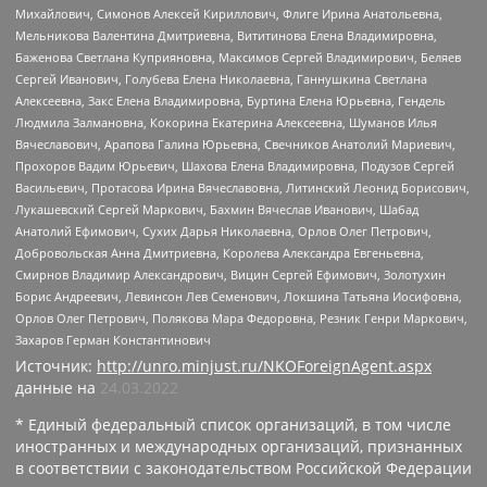
Михайлович, Симонов Алексей Кириллович, Флиге Ирина Анатольевна,
Мельникова Валентина Дмитриевна, Вититинова Елена Владимировна,
Баженова Светлана Куприяновна, Максимов Сергей Владимирович, Беляев
Сергей Иванович, Голубева Елена Николаевна, Ганнушкина Светлана
Алексеевна, Закс Елена Владимировна, Буртина Елена Юрьевна, Гендель
Людмила Залмановна, Кокорина Екатерина Алексеевна, Шуманов Илья
Вячеславович, Арапова Галина Юрьевна, Свечников Анатолий Мариевич,
Прохоров Вадим Юрьевич, Шахова Елена Владимировна, Подузов Сергей
Васильевич, Протасова Ирина Вячеславовна, Литинский Леонид Борисович,
Лукашевский Сергей Маркович, Бахмин Вячеслав Иванович, Шабад
Анатолий Ефимович, Сухих Дарья Николаевна, Орлов Олег Петрович,
Добровольская Анна Дмитриевна, Королева Александра Евгеньевна,
Смирнов Владимир Александрович, Вицин Сергей Ефимович, Золотухин
Борис Андреевич, Левинсон Лев Семенович, Локшина Татьяна Иосифовна,
Орлов Олег Петрович, Полякова Мара Федоровна, Резник Генри Маркович,
Захаров Герман Константинович
Источник:
http://unro.minjust.ru/NKOForeignAgent.aspx
данные на
24.03.2022
* Единый федеральный список организаций, в том числе
иностранных и международных организаций, признанных
в соответствии с законодательством Российской Федерации