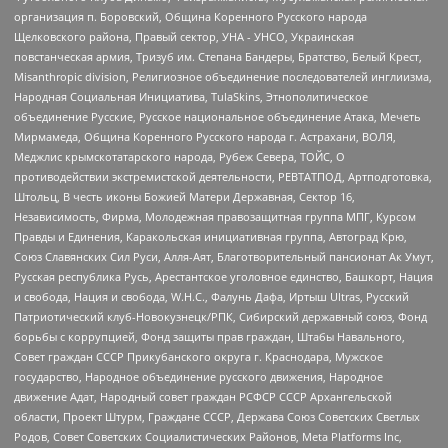
организация п. Боровский, Община Коренного Русского народа
Щелковского района, Правый сектор, УНА - УНСО, Украинская
повстанческая армия, Тризуб им. Степана Бандеры, Братство, Белый Крест,
Misanthropic division, Религиозное объединение последователей инглиизма,
Народная Социальная Инициатива, TulaSkins, Этнополитическое
объединение Русские, Русское национальное объединение Атака, Мечеть
Мирмамеда, Община Коренного Русского народа г. Астрахани, ВОЛЯ,
Меджлис крымскотатарского народа, Рубеж Севера, ТОЙС, О
противодействии экстремистской деятельности, РЕВТАТПОД, Артподготовка,
Штольц, В честь иконы Божией Матери Державная, Сектор 16,
Независимость, Фирма, Молодежная правозащитная группа МПГ, Курсом
Правды и Единения, Каракольская инициативная группа, Автоград Крю,
Союз Славянских Сил Руси, Алля-Аят, Благотворительный пансионат Ак Умут,
Русская республика Русь, Арестантское уголовное единство, Башкорт, Нация
и свобода, Нация и свобода, W.H.С., Фалунь Дафа, Иртыш Ultras, Русский
Патриотический клуб-Новокузнецк/РПК, Сибирский державный союз, Фонд
борьбы с коррупцией, Фонд защиты прав граждан, Штабы Навального,
Совет граждан СССР Прикубанского округа г. Краснодара, Мужское
государство, Народное объединение русского движения, Народное
движение Адат, Народный совет граждан РСФСР СССР Архангельской
области, Проект Штурм, Граждане СССР, Держава Союз Советских Светлых
Родов, Совет Советских Социалистических Районов, Meta Platforms Inc,