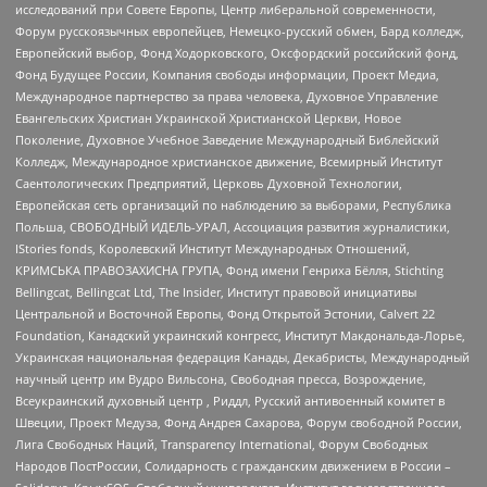
исследований при Совете Европы, Центр либеральной современности,
Форум русскоязычных европейцев, Немецко-русский обмен, Бард колледж,
Европейский выбор, Фонд Ходорковского, Оксфордский российский фонд,
Фонд Будущее России, Компания свободы информации, Проект Медиа,
Международное партнерство за права человека, Духовное Управление
Евангельских Христиан Украинской Христианской Церкви, Новое
Поколение, Духовное Учебное Заведение Международный Библейский
Колледж, Международное христианское движение, Всемирный Институт
Саентологических Предприятий, Церковь Духовной Технологии,
Европейская сеть организаций по наблюдению за выборами, Республика
Польша, СВОБОДНЫЙ ИДЕЛЬ-УРАЛ, Ассоциация развития журналистики,
IStories fonds, Королевский Институт Международных Отношений,
КРИМСЬКА ПРАВОЗАХИСНА ГРУПА, Фонд имени Генриха Бёлля, Stichting
Bellingcat, Bellingcat Ltd, The Insider, Институт правовой инициативы
Центральной и Восточной Европы, Фонд Открытой Эстонии, Calvert 22
Foundation, Канадский украинский конгресс, Институт Макдональда-Лорье,
Украинская национальная федерация Канады, Декабристы, Международный
научный центр им Вудро Вильсона, Свободная пресса, Возрождение,
Всеукраинский духовный центр , Риддл, Русский антивоенный комитет в
Швеции, Проект Медуза, Фонд Андрея Сахарова, Форум свободной России,
Лига Свободных Наций, Transparеncy International, Форум Свободных
Народов ПостРоссии, Солидарность с гражданским движением в России –