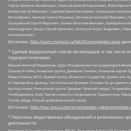
Гефтер Валентин Михайлович, Симонов Алексей Кириллович, Флиге Ирина 
Беляев Сергей Иванович, Голубева Елена Николаевна, Ганнушкина Светлана
Вячеславович, Арапова Галина Юрьевна, Свечников Анатолий Мариевич, П
Лукашевский Сергей Маркович, Бахмин Вячеслав Иванович, Шабад Анатоли
Александрович, Вицин Сергей Ефимович, Золотухин Борис Андреевич, Леви
Константинович
Источник:
http://unro.minjust.ru/NKOForeignAgent.aspx
данн
* Единый федеральный список организаций, в том числе и
террористическими:
Высший военный Маджлисуль Шура Объединенных сил моджахедов Кавказа, Ко
Лашкар-И-Тайба, Исламская группа, Движение Талибан, Исламская партия Т
Имарат Кавказ, АБТО, Правый сектор, Исламское государство, Джабха аль-
Ат-Тавхида Валь-Джихад, Чистопольский Джамаат, Рохнамо ба суи давлати и
Артподготовка, Религиозная группа “Джамаат “Красный пахарь”, Колумбайн
Челебиджихана, Азов, Партия исламского возрождения Таджикистана, Народ
России, Айдар, Русский добровольческий корпус
Источник:
http://nac.gov.ru/terroristicheskie-i-ekstremistskie-
* Перечень общественных объединений и религиозных орг
деятельности:
Национал-большевистская партия, ВЕК РА, Рада земли Кубанской Духовно