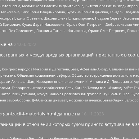
Анатольевна, Мельникова Валентина Дмитриевна, Вититинова Елена Владимировн
 Алексеевна, Закс Елена Владимировна, Буртина Елена Юрьевна, Гендель Людмил
рохоров Вадим Юрьевич, Шахова Елена Владимировна, Подузов Сергей Васильеви
й Ефимович, Сухих Дарья Николаевна, Орлов Олег Петрович, Добровольская Анн
нсон Лев Семенович, Локшина Татьяна Иосифовна, Орлов Олег Петрович, Поляк
ые на
24.03.2022
ностранных и международных организаций, признанных в соотв
нгресс народов Ичкерии и Дагестана, База, Асбат аль-Ансар, Священная война,
уркестана, Общество социальных реформ, Общество возрождения исламского насл
Нусра ли-Ахль аш-Шам, Народное ополчение имени К. Минина и Д. Пожарского, Ад
сломи, Террористическое сообщество Сеть, Катиба Таухид валь-Джихад, Хайят Тах
, Хатлонский джамаат, Мусульманская религиозная группа п. Кушкуль г. Оренбу
ная самооборона, Дуббайский джамаат, московская ячейка, Батал-Хаджи Белхор
organizacii-i-materialy.html
данные на
16.11.2023
анизаций в отношении которых судом принято вступившее в з
 Родовой Державы Русь, Община Духовного Управления Асгардской Веси Беловод