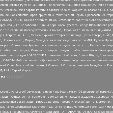
детели Иеговы, Русское национальное единство, Национал-социалистическое об
истическая рабочая партия России, Славянский союз, Формат-18, Благородный Ор
ациональное единство, Древнерусской Инглистической церкви Православных Ста
ных объединениях, Омская организация общественного политического движения Р
рганизация п. Боровский, Община Коренного Русского народа Щелковского район
гиозное объединение последователей инглиизма, Народная Социальная Инициатива,
 г. Астрахани, ВОЛЯ, Меджлис крымскотатарского народа, Рубеж Севера, ТОЙС, 
6, Независимость, Фирма, Молодежная правозащитная группа МПГ, Курсом Правд
ая республика Русь, Арестантское уголовное единство, Башкорт, Нация и свобода,
орьбы с коррупцией, Фонд защиты прав граждан, Штабы Навального, Совет гражд
ный совет граждан РСФСР СССР Архангельской области, Проект Штурм, Граждане 
tsApp, СИЧ-С14, Добровольческое Движение Организации украинских националисто
ный Совет Татарской Автономной Советской Социалистической Республики, Кон
БТ, Я.МЫ Сергей Фургал
 на
03.05.2024
мная некоммерческая организация "Центр по работе с проблемой насилия "НАСИЛИЮ.НЕТ", Межрегиональный профессиональный союз работников здравоохранения "Альянс врачей", Юридическое лицо, зарегистрированное в Латвийской Республике, SIA "Medusa Project" (регистрационный номер 40103797863, дата регистрации 10.06.2014), Некоммерческая организация "Фонд по борьбе с коррупцией", Автономная некоммерческая организация "Институт права и публичной политики", Баданин Роман Сергеевич, Гликин Максим Александрович, Железнова Мария Михайловна, Лукьянова Юлия Сергеевна, Маетная Елизавета Витальевна, Маняхин Петр Борисович, Чуракова Ольга Владимировна, Ярош Юлия Петровна, Юридическое лицо "The Insider SIA", зарегистрированное в Риге, Латвийская Республика (дата регистрации 26.06.2015), являющееся администратором доменного имени интернет-издания "The Insider SIA", https://theins.ru, Постернак Алексей Евгеньевич, Рубин Михаил Аркадьевич, Анин Роман Александрович, Юридическое лицо Istories fonds, зарегистрированное в Латвийской Республике (регистрационный номер 50008295751, дата регистрации 24.02.2020), Великовский Дмитрий Александрович, Долинина Ирина Николаевна, Мароховская Алеся Алексеевна, Шлейнов Роман Юрьевич, Шмагун Олеся Валентиновна, Общество с ограниченной ответственностью "Альтаир 2021", Общество с ограниченной ответственностью "Вега 2021", Общество с ограниченной ответственностью "Главный редактор 2021", Общество с ограниченной ответственностью "Ромашки монолит", Важенков Артем Валерьевич, Ивановская областная общественная организация "Центр гендерных исследований", Гурман Юрий Альбертович, Медиапроект "ОВД-Инфо", Егоров Владимир Владимирович, Жилинский Владимир Александрович, Общество с ограниченной ответственностью "ЗП", Иванова София Юрьевна, Карезина Инна Павловна, Кильтау Екатерина Викторовна, Петров Алексей Викторович, Пискунов Сергей Евгеньевич, Смирнов Сергей Сергеевич, Тихонов Михаил Сергеевич, Общество с ограниченной ответственностью "ЖУРНАЛИСТ-ИНОСТРАННЫЙ АГЕНТ", Арапова Галина Юрьевна, Вольтская Татьяна Анатольевна, Американская компания "Mason G.E.S. Anonymous Foundation" (США), являющаяся владельцем интернет-издания https://mnews.world/, Компания "Stichting Bellingcat", зарегистрированная в Нидерландах (дата регистрации 11.07.2018), Захаров Андрей Вячеславович, Клепиковская Екатерина Дмитриевна, Общество с ограниченной ответственностью "МЕМО", Перл Роман Александрович, Симонов Евгений Алексеевич, Соловьева Елена Анатольевна, Сотников Даниил Владимирович, Сурначева Елизавета Дмитриевна, Автономная некоммерческая организация по защите прав человека и информированию населения "Якутия – Наше Мнение", Общество с ограниченной ответственностью "Москоу диджитал медиа", с 26.01.2023 Общество с ограниченной ответственностью "Чайка Белые сады", Ветошкина Валерия Валерьевна, Заговора Максим Александрович, Межрегиональное общественное движение "Российская ЛГБТ - сеть", Оленичев Максим Владимирович, Павлов Иван Юрьевич, Скворцова Елена Сергеевна, Общество с ограниченной ответственностью "Как бы инагент", Кочетков Игорь Викторович, Общество с ограниченной ответственностью "Честные выборы", Еланчик Олег Александрович, Общество с ограниченной ответственностью "Нобелевский призыв", Гималова Регина Эмилевна, Григорьев Андрей Валерьевич, Григорьева Алина Александровна, Ассоциация по содействию защите прав призывников, альтернативнослужащих и военнослужащих "Правозащитная группа "Гражданин.Армия.Право", Хисамова Регина Фаритовна, Автономная некоммерческая организация по реализации социально-правовых программ "Лилит", Дальн