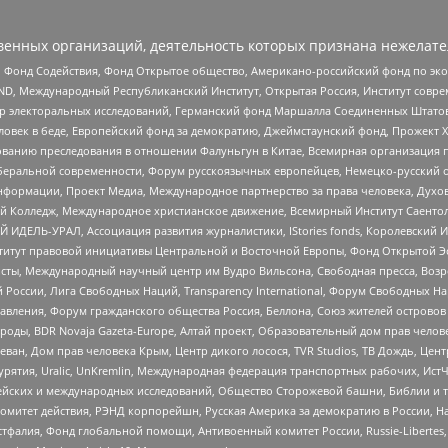
енных организаций, деятельность которых признана нежелате
 Фонд Содействия, Фонд Открытое общество, Американо-российский фонд по э
 Международный Республиканский Институт, Открытая Россия, Институт совре
р электоральных исследований, Германский фонд Маршалла Соединенных Штатов
еловек в беде, Европейский фонд за демократию, Джеймстаунский фонд, Прожект
дованию преследования в отношении Фалуньгун в Китае, Всемирная организация 
беральной современности, Форум русскоязычных европейцев, Немецко-русский о
формации, Проект Медиа, Международное партнерство за права человека, Духов
 Колледж, Международное христианское движение, Всемирный Институт Саентол
 ИДЕЛЬ-УРАЛ, Ассоциация развития журналистики, IStories fonds, Королевск
r, Институт правовой инициативы Центральной и Восточной Европы, Фонд Открытой Э
ты, Международный научный центр им Вудро Вильсона, Свободная пресса, Возро
России, Лига Свободных Наций, Transparеncy International, Форум Свободных Н
правления, Форум гражданского общества Россия, Беллона, Союз жителей острово
роды, BDR Novaja Gazeta-Europe, Алтай проект, Образовательный дом прав челов
еван, Дом прав человека Крым, Центр дикого лосося, TVR Studios, ТВ Дождь, Це
урятия, Uralic, UnKremlin, Международная федерация транспортных рабочих, Ист
ейских и международных исследований, Общество Сторожевой башни, Библии и тр
омитет действия, РЭНД корпорейшн, Русская Америка за демократию в России, Н
фалия, Фонд глобальной помощи, Антивоенный комитет России, Russie-Libertes, L