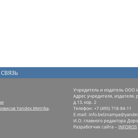
 СВЯЗЬ
Учредитель и издатель ООО 
Адрес учредителя, издателя, р
зи
д.13, кор. 2
рвисов Yandex.Metrika,
Телефон: +7 (495) 718-84-11
E-mail: info.belznamya@yande
И.О. главного редактора Доро
Разработчик сайта –
INFOROS