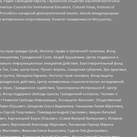
еста, Радио Свободная Европа, Германское общество изучения Восточной
ouncils for International Education, Cultural Vistas, Institute of
, Российско-канадский демократический альянс, Школа международных
е антивоенное сопротивление, Комитет независимости Ингушетии,
ты прав граждан Штаб, Институт права и публичной политики, Фонд
инициатива, Гражданский Союз, Хасдей Ерушалаим, Центр поддержки и
социально-информационных инициатив Действие, Благотворительный фонд
Так, Сова, центр Анна, Проект Апрель, Самарская губерния, Эра здоровья,
я группа, Женщины Евразии, Институт прав человека, Фонд защиты
Гражданское действие, Центр независимых социологических исследований,
стран, Гражданское содействие, Трансперенси Интернешнл-Р, Центр
н, Фонд поддержки свободы прессы, Гражданский контроль, Человек и
тут Развития Свободы Информации, Экозащита!-Женсовет, Общественный
й Павел Юрьевич, Шнырова Ольга Вадимовна, Чанышева Лилия Айратовна,
ин Сергей Георгиевич, Пивоваров Андрей Сергеевич, Аверин Виталий
вич, Каргалицкий Борис Юльевич, Созаев Валерий Валерьевич, Исламов
льевич, Верховский Александр Маркович, Пислакова-Паркер Марина
н Збигневич, Жемкова Елена Борисовна, Гудков Лев Дмитриевич,
й Алексеевич, Блинушов Андрей Юрьевич, Мосин Алексей Геннадьевич,