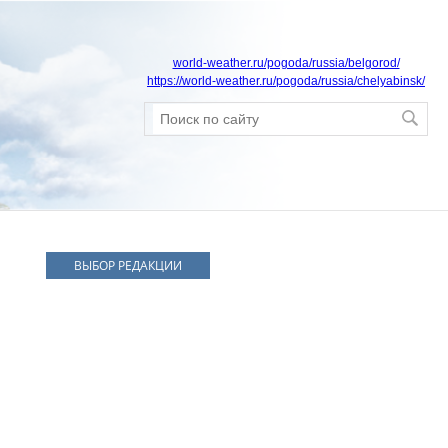
world-weather.ru/pogoda/russia/belgorod/
https://world-weather.ru/pogoda/russia/chelyabinsk/
ВЫБОР РЕДАКЦИИ