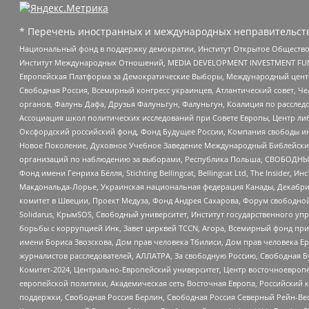
* Перечень иностранных и международных неправительств
Национальный фонд в поддержку демократии, Институт Открытое Общество
Институт Международных Отношений, MEDIA DEVELOPMENT INVESTMENT FUND,
Европейская Платформа за Демократические Выборы, Международный цент
Свободная Россия, Всемирный конгресс украинцев, Атлантический совет, Ч
органов, Фалунь Дафа, Друзья Фалуньгун, Фалуньгун, Коалиция по рассле
Ассоциация школ политических исследований при Совете Европы, Центр ли
Оксфордский российский фонд, Фонд Будущее России, Компания свободы ин
Новое Поколение, Духовное Учебное Заведение Международный Библейский
организаций по наблюдению за выборами, Республика Польша, СВОБОДНЫЙ
Фонд имени Генриха Бёлля, Stichting Bellingcat, Bellingcat Ltd, The Inside
Макдональда-Лорье, Украинская национальная федерация Канады, Декабрис
комитет в Швеции, Проект Медуза, Фонд Андрея Сахарова, Форум свободной 
Solidarus, КрымSOS, Свободный университет, Институт государственного у
борьбы с коррупцией Инк, Завет церквей TCCN, Агора, Всемирный фонд при
имени Бориса Звозскова, Дом прав человека Тбилиси, Дом прав человека Ер
журналистов расследователей, АЛЛАТРА, За свободную Россию, Свободная Б
Комитет-2024, Центрально-Европейский университет, Центр восточноевроп
европейской политики, Академическая сеть Восточная Европа, Российский к
поддержки, Свободная Россия Берлин, Свободная Россия Северный Рейн-Вест