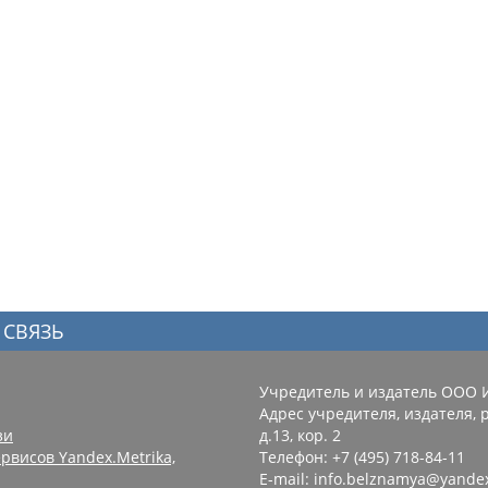
 СВЯЗЬ
Учредитель и издатель ООО 
Адрес учредителя, издателя, р
зи
д.13, кор. 2
рвисов Yandex.Metrika,
Телефон: +7 (495) 718-84-11
E-mail: info.belznamya@yande