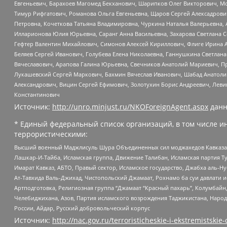
Евгеньевич, Барахоев Магомед Бекханович, Шарипков Олег Викторович, М
Тимур Рифгатович, Романова Ольга Евгеньевна, Щаров Сергей Алексадрови
Петровна, Кочеткова Татьяна Владимировна, Чуркина Наталья Валерьевна, 
Илларионова Юлия Юрьевна, Саранг Анна Васильевна, Захарова Светлана 
Гефтер Валентин Михайлович, Симонов Алексей Кириллович, Флиге Ирина 
Беляев Сергей Иванович, Голубева Елена Николаевна, Ганнушкина Светлана
Вячеславович, Арапова Галина Юрьевна, Свечников Анатолий Мариевич, П
Лукашевский Сергей Маркович, Бахмин Вячеслав Иванович, Шабад Анатоли
Александрович, Вицин Сергей Ефимович, Золотухин Борис Андреевич, Леви
Константинович
Источник:
http://unro.minjust.ru/NKOForeignAgent.aspx
данн
* Единый федеральный список организаций, в том числе и
террористическими:
Высший военный Маджлисуль Шура Объединенных сил моджахедов Кавказа, Ко
Лашкар-И-Тайба, Исламская группа, Движение Талибан, Исламская партия Т
Имарат Кавказ, АБТО, Правый сектор, Исламское государство, Джабха аль-
Ат-Тавхида Валь-Джихад, Чистопольский Джамаат, Рохнамо ба суи давлати и
Артподготовка, Религиозная группа “Джамаат “Красный пахарь”, Колумбайн
Челебиджихана, Азов, Партия исламского возрождения Таджикистана, Народ
России, Айдар, Русский добровольческий корпус
Источник:
http://nac.gov.ru/terroristicheskie-i-ekstremistskie-