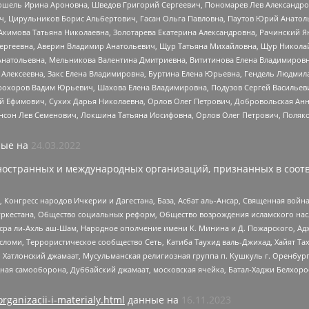
ошель Ирина Ароновна, Шведов Григорий Сергеевич, Пономарев Лев Александро
ч, Цирульников Борис Альбертович, Гасан Ольга Павловна, Паутов Юрий Анато
Акимова Татьяна Николаевна, Золотарева Екатерина Александровна, Рачинский Я
Сергеевна, Аверин Владимир Анатольевич, Щур Татьяна Михайловна, Щур Никола
Анатольевна, Мельникова Валентина Дмитриевна, Вититинова Елена Владимировн
 Алексеевна, Закс Елена Владимировна, Буртина Елена Юрьевна, Гендель Людмил
рохоров Вадим Юрьевич, Шахова Елена Владимировна, Подузов Сергей Васильеви
й Ефимович, Сухих Дарья Николаевна, Орлов Олег Петрович, Добровольская Анн
нсон Лев Семенович, Локшина Татьяна Иосифовна, Орлов Олег Петрович, Поляк
ые на
24.03.2022
ностранных и международных организаций, признанных в соотв
нгресс народов Ичкерии и Дагестана, База, Асбат аль-Ансар, Священная война,
уркестана, Общество социальных реформ, Общество возрождения исламского насл
Нусра ли-Ахль аш-Шам, Народное ополчение имени К. Минина и Д. Пожарского, Ад
сломи, Террористическое сообщество Сеть, Катиба Таухид валь-Джихад, Хайят Тах
, Хатлонский джамаат, Мусульманская религиозная группа п. Кушкуль г. Оренбу
ная самооборона, Дуббайский джамаат, московская ячейка, Батал-Хаджи Белхор
organizacii-i-materialy.html
данные на
16.11.2023