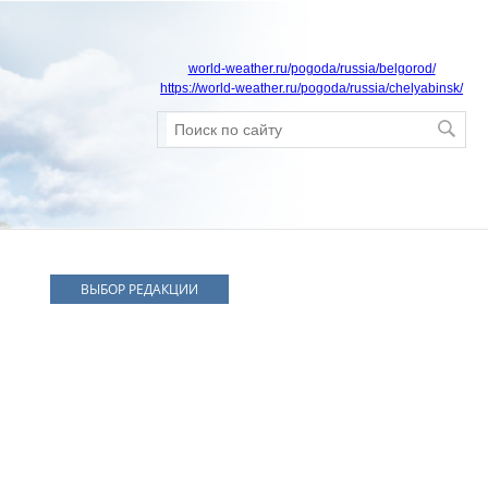
world-weather.ru/pogoda/russia/belgorod/
https://world-weather.ru/pogoda/russia/chelyabinsk/
ВЫБОР РЕДАКЦИИ