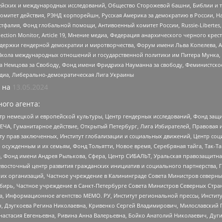
ейских и международных исследований, Общество Сторожевой башни, Библии и тр
омитет действия, РЭНД корпорейшн, Русская Америка за демократию в России, Н
фалия, Фонд глобальной помощи, Антивоенный комитет России, Russie-Libertes, L
lection Monitor, Article 19, Мнение медиа, Федерация анархического черного кр
и гендерной демократии и миротворчества, Форум имени Льва Копелева, American C
г, Школа международных отношений и государственной политики им Питера Мунка
 Немцова за Свободу, Фонд имени Фридриха Науманна за свободу, Феминистско
медиа, Либерально-демократическая Лига Украины
 на
13.05.2024
ого агента:
р немецкой и европейской культуры, Центр гендерных исследований, Фонд защи
ЧА, Гуманитарное действие, Открытый Петербург, Лига Избирателей, Правовая 
иту прав заключенных, Институт глобализации и социальных движений, Центр 
ужденным и их семьям, Фонд Тольятти, Новое время, Серебряная тайга, Так-Так-
, Фонд имени Андрея Рылькова, Сфера, Центр СИБАЛЬТ, Уральская правозащитна
невосточный центр развития гражданских инициатив и социального партнерства, 
 организаций, Частное учреждение в Калининграде Совета Министров северных 
бирь, Частное учреждение в Санкт-Петербурге Совета Министров Северных Стра
а, Информационное агентство МЕМО. РУ, Институт региональной прессы, Инсти
ч, Дзугкоева Регина Николаевна, Кривенко Сергей Владимирович, Милославски
настасия Евгеньевна, Ривина Анна Валерьевна, Бойко Анатолий Николаевич, Дуг