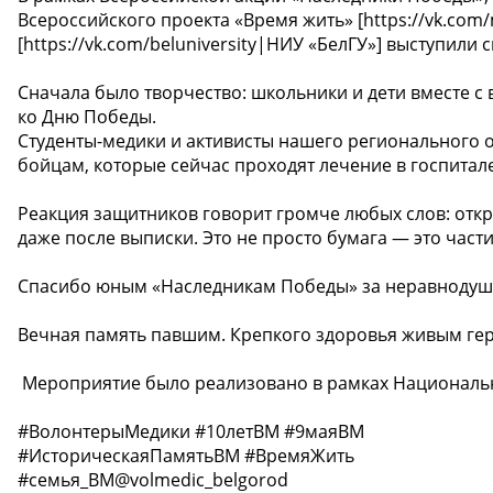
Всероссийского проекта «Время жить» [https://vk.co
[https://vk.com/beluniversity|НИУ «БелГУ»] выступил
Сначала было творчество: школьники и дети вместе с
ко Дню Победы.
Студенты-медики и активисты нашего регионального о
бойцам, которые сейчас проходят лечение в госпитале
Реакция защитников говорит громче любых слов: откр
даже после выписки. Это не просто бумага — это части
Спасибо юным «Наследникам Победы» за неравнодушн
Вечная память павшим. Крепкого здоровья живым ге
️ Мероприятие было реализовано в рамках Националь
#ВолонтерыМедики #10летВМ #9маяВМ
#ИсторическаяПамятьВМ #ВремяЖить
#семья_ВМ@volmedic_belgorod