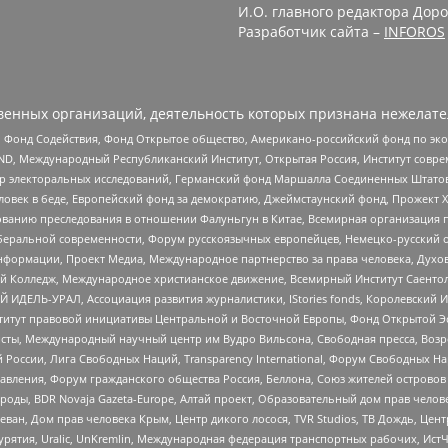
И.О. главного редактора Доро
Разработчик сайта –
INFOROS
енных организаций, деятельность которых признана нежелате
 Фонд Содействия, Фонд Открытое общество, Американо-российский фонд по э
 Международный Республиканский Институт, Открытая Россия, Институт совре
р электоральных исследований, Германский фонд Маршалла Соединенных Штатов
еловек в беде, Европейский фонд за демократию, Джеймстаунский фонд, Прожект
дованию преследования в отношении Фалуньгун в Китае, Всемирная организация 
беральной современности, Форум русскоязычных европейцев, Немецко-русский о
формации, Проект Медиа, Международное партнерство за права человека, Духов
 Колледж, Международное христианское движение, Всемирный Институт Саентол
 ИДЕЛЬ-УРАЛ, Ассоциация развития журналистики, IStories fonds, Королевск
r, Институт правовой инициативы Центральной и Восточной Европы, Фонд Открытой Э
ты, Международный научный центр им Вудро Вильсона, Свободная пресса, Возро
России, Лига Свободных Наций, Transparеncy International, Форум Свободных Н
правления, Форум гражданского общества Россия, Беллона, Союз жителей острово
роды, BDR Novaja Gazeta-Europe, Алтай проект, Образовательный дом прав челов
еван, Дом прав человека Крым, Центр дикого лосося, TVR Studios, ТВ Дождь, Це
урятия, Uralic, UnKremlin, Международная федерация транспортных рабочих, Ист