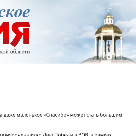
гда даже маленькое «Спасибо» может стать большим
 приуроченная ко Дню Победы в ВОВ, в рамках