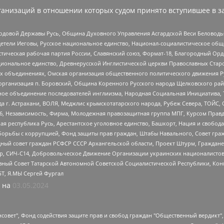
анизаций в отношении которых судом принято вступившее в з
 Родовой Державы Русь, Община Духовного Управления Асгардской Веси Беловод
детели Иеговы, Русское национальное единство, Национал-социалистическое об
истическая рабочая партия России, Славянский союз, Формат-18, Благородный Ор
ациональное единство, Древнерусской Инглистической церкви Православных Ста
ных объединениях, Омская организация общественного политического движения Р
рганизация п. Боровский, Община Коренного Русского народа Щелковского район
гиозное объединение последователей инглиизма, Народная Социальная Инициатива,
 г. Астрахани, ВОЛЯ, Меджлис крымскотатарского народа, Рубеж Севера, ТОЙС, 
6, Независимость, Фирма, Молодежная правозащитная группа МПГ, Курсом Правд
ая республика Русь, Арестантское уголовное единство, Башкорт, Нация и свобода,
орьбы с коррупцией, Фонд защиты прав граждан, Штабы Навального, Совет гражд
ный совет граждан РСФСР СССР Архангельской области, Проект Штурм, Граждане 
tsApp, СИЧ-С14, Добровольческое Движение Организации украинских националисто
ный Совет Татарской Автономной Советской Социалистической Республики, Кон
БТ, Я.МЫ Сергей Фургал
 на
03.05.2024
мная некоммерческая организация "Центр по работе с проблемой насилия "НАСИЛИЮ.НЕТ", Межрегиональный профессиональный союз работников здравоохранения "Альянс врачей", Юридическое лицо, зарегистрированное в Латвийской Республике, SIA "Medusa Project" (регистрационный номер 40103797863, дата регистрации 10.06.2014), Некоммерческая организация "Фонд по борьбе с коррупцией", Автономная некоммерческая организация "Институт права и публичной политики", Баданин Роман Сергеевич, Гликин Максим Александрович, Железнова Мария Михайловна, Лукьянова Юлия Сергеевна, Маетная Елизавета Витальевна, Маняхин Петр Борисович, Чуракова Ольга Владимировна, Ярош Юлия Петровна, Юридическое лицо "The Insider SIA", зарегистрированное в Риге, Латвийская Республика (дата регистрации 26.06.2015), являющееся администратором доменного имени интернет-издания "The Insider SIA", https://theins.ru, Постернак Алексей Евгеньевич, Рубин Михаил Аркадьевич, Анин Роман Александрович, Юридическое лицо Istories fonds, зарегистрированное в Латвийской Республике (регистрационный номер 50008295751, дата регистрации 24.02.2020), Великовский Дмитрий Александрович, Долинина Ирина Николаевна, Мароховская Алеся Алексеевна, Шлейнов Роман Юрьевич, Шмагун Олеся Валентиновна, Общество с ограниченной ответственностью "Альтаир 2021", Общество с ограниченной ответственностью "Вега 2021", Общество с ограниченной ответственностью "Главный редактор 2021", Общество с ограниченной ответственностью "Ромашки монолит", Важенков Артем Валерьевич, Ивановская областная общественная организация "Центр гендерных исследований", Гурман Юрий Альбертович, Медиапроект "ОВД-Инфо", Егоров Владимир Владимирович, Жилинский Владимир Александрович, Общество с ограниченной ответственностью "ЗП", Иванова София Юрьевна, Карезина Инна Павловна, Кильтау Екатерина Викторовна, Петров Алексей Викторович, Пискунов Сергей Евгеньевич, Смирнов Сергей Сергеевич, Тихонов Михаил Сергеевич, Общество с ограниченной ответственностью "ЖУРНАЛИСТ-ИНОСТРАННЫЙ АГЕНТ", Арапова Галина Юрьевна, Вольтская Татьяна Анатольевна, Американская компания "Mason G.E.S. Anonymous Foundation" (США), являющаяся владельцем интернет-издания https://mnews.world/, Компания "Stichting Bellingcat", зарегистрированная в Нидерландах (дата регистрации 11.07.2018), Захаров Андрей Вячеславович, Клепиковская Екатерина Дмитриевна, Общество с ограниченной ответственностью "МЕМО", Перл Роман Александрович, Симонов Евгений Алексеевич, Соловьева Елена Анатольевна, Сотников Даниил Владимирович, Сурначева Елизавета Дмитриевна, Автономная некоммерческая организация по защите прав человека и информированию населения "Якутия – Наше Мнение", Общество с ограниченной ответственностью "Москоу диджитал медиа", с 26.01.2023 Общество с ограниченной ответственностью "Чайка Белые сады", Ветошкина Валерия Валерьевна, Заговора Максим Александрович, Межрегиональное общественное движение "Российская ЛГБТ - сеть", Оленичев Максим Владимирович, Павлов Иван Юрьевич, Скворцова Елена Сергеевна, Общество с ограниченной ответственностью "Как бы инагент", Кочетков Игорь Викторович, Общество с ограниченной ответственностью "Честные выборы", Еланчик Олег Александрович, Общество с ограниченной ответственностью "Нобелевский призыв", Гималова Регина Эмилевна, Григорьев Андрей Валерьевич, Григорьева Алина Александровна, Ассоциация по содействию защите прав призывников, альтернативнослужащих и военнослужащих "Правозащитная группа "Гражданин.Армия.Право", Хисамова Регина Фаритовна, Автономная некоммерческая организация по реализации социально-правовых программ "Лилит", Дальн