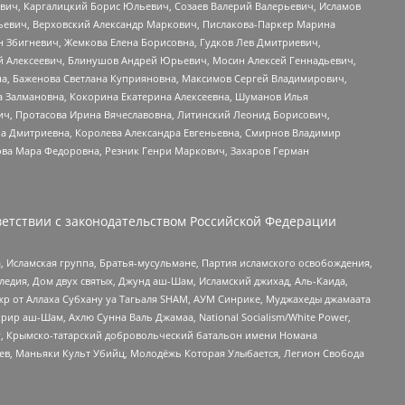
вич, Каргалицкий Борис Юльевич, Созаев Валерий Валерьевич, Исламов
льевич, Верховский Александр Маркович, Пислакова-Паркер Марина
н Збигневич, Жемкова Елена Борисовна, Гудков Лев Дмитриевич,
й Алексеевич, Блинушов Андрей Юрьевич, Мосин Алексей Геннадьевич,
а, Баженова Светлана Куприяновна, Максимов Сергей Владимирович,
а Залмановна, Кокорина Екатерина Алексеевна, Шуманов Илья
ч, Протасова Ирина Вячеславовна, Литинский Леонид Борисович,
а Дмитриевна, Королева Александра Евгеньевна, Смирнов Владимир
ова Мара Федоровна, Резник Генри Маркович, Захаров Герман
етствии с законодательством Российской Федерации
 Исламская группа, Братья-мусульмане, Партия исламского освобождения,
едия, Дом двух святых, Джунд аш-Шам, Исламский джихад, Аль-Каида,
жр от Аллаха Субхану уа Тагьаля SHAM, АУМ Синрике, Муджахеды джамаата
рир аш-Шам, Ахлю Сунна Валь Джамаа, National Socialism/White Power,
рг, Крымско-татарский добровольческий батальон имени Номана
оев, Маньяки Культ Убийц, Молодёжь Которая Улыбается, Легион Свобода