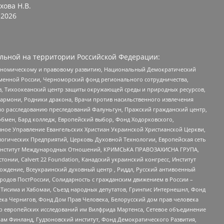
хова Н.В.
2026
льной на территории Российской Федерации:
кономическому и правовому развитию, Национальный Демократический
менной России, Черноморский фонд регионального сотрудничества,
, Тихоокеанский центр защиты окружающей среды и природных ресурсов,
 Хармони, Родники дракона, Врачи против насильственного извлечения
по расследованию преследований Фалуньгун, Пражский гражданский центр,
бмен, Бард колледж, Европейский выбор, Фонд Ходорковского,
ное Управление Евангельских Христиан Украинской Христианской Церкви,
огических Предприятий, Церковь Духовной Технологии, Европейская сеть
ий Институт Международных Отношений, КРИМСЬКА ПРАВОЗАХИСНА ГРУПА,
стонии, Calvert 22 Foundation, Канадский украинский конгресс, Институт
ждение, Всеукраинский духовный центр , Риддл, Русский антивоенный
ародов ПостРоссии, Солидарность с гражданским движением в России –
в Тисима и Хабомаи, Съезд народных депутатов, Гринпис Интернешнл, Фонд
ека Чернигов, Фонд Дом Прав Человека, Белорусский дом прав человека
нтр европейских исследований им Вилфрида Мартенса, Сетевое объединение
Чам Финланд, Гудзоновский институт, Фонд Демократического Развития,