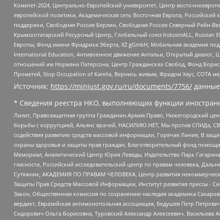
Комитет-2024, Центрально-Европейский университет, Центр восточноевроп
европейской политики, Академическая сеть Восточная Европа, Российский к
поддержки, Свободная Россия Берлин, Свободная Россия Северный Рейн-Вест
Крымскотатарский Ресурсный Центр, Глобальный союз IndustriALL, Russian E
Европы, Фонд имени Фридриха Эберта, XZ gGmbH, Мобильная академия поддержк
International Education, Антивоенное движение Антальи, Открытый диало
отношений им Нормана Патерсона, Центр Гражданских Свобод, Фонд Бориса
Прометей, Stop Occupation of Karelia, Вернись живым, Фридом Хаус, СОТА 
Источник:
https://minjust.gov.ru/ru/documents/7756/
данные
* Сведения реестра НКО, выполняющих функции иностранн
Лилит, Правозащитная группа Гражданин.Армия.Право, Нижегородский цент
борьбы с коррупцией, Альянс врачей, НАСИЛИЮ.НЕТ, Мы против СПИДа, СВЕ
содействия развитию средств массовой информации, Горячая Линия, В защ
охраны здоровья и защиты прав граждан, Благотворительный фонд помощи ос
Мемориал, Аналитический Центр Юрия Левады, Издательство Парк Гагарина
гласности, Российский исследовательский центр по правам человека, Даль
Сутяжник, АКАДЕМИЯ ПО ПРАВАМ ЧЕЛОВЕКА, Центр развития некоммерческих
Защиты Прав Средств Массовой Информации, Институт развития прессы - Си
Закон, Общественная комиссия по сохранению наследия академика Сахаров
вердикт, Евразийская антимонопольная ассоциация, Бедушев Петр Петрови
Сидорович Ольга Борисовна, Туровский Александр Алексеевич, Васильева А