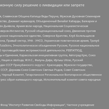
аконную силу решение о ликвидации или запрете
ья, Славянская Община Капища Веды Перуна, Мужская Духовная Семинария
щество, Джамаат мувахидов, Объединенный Вилайат Кабарды, Балкарии и
ден Дьявола, Армия воли народа, Национальная Социалистическая
роверов-Инглингов, Русский общенациональный союз, Движение против
усское национальное единство, Северное Братство, Клуб Болельщиков
а, Правый сектор, УНА - УНСО, Украинская повстанческая армия, Тризуб
 TulaSkins, Этнополитическое объединение Русские, Русское национальное
О противодействии экстремистской деятельности, РЕВТАТПОД,
ы и Единения, Каракольская инициативная группа, Автоград Крю, Союз
 Нация и свобода, W.H.С., Фалунь Дафа, Иртыш Ultras, Русский
ан СССР Прикубанского округа г. Краснодара, Мужское государство,
СССР, Держава Союз Советских Светлых Родов, Совет Советских
в, Черный Комитет, Татарстанское Региональное Всетатарское общественное
гресс ойрат-калмыцкого народа, Исполнительный комитет совета народных
евосточное общественное движение "Маяк", Санкт-Петербургская ЛГБТ-инициативная группа "Выход", Инициативная группа ЛГБТ+ "Реверс", Алексеев Андрей Викторович, Бекбулатова Таисия Львовна, Беляев Иван Михайлович, Владыкина Елена Сергеевна, Гельман Марат Александрович, Никульшина Вероника Юрьевна, Толоконникова Надежда Андреевна, Шендерович Виктор Анатольевич, Общество с ограниченной ответственностью "Данное сообщение", Общество с ограниченной ответственностью Издательский дом "Новая глава", Айнбиндер Александра Александровна, Московский комьюнити-центр для ЛГБТ+инициатив, Благотворительный фонд развития филантропии, Deutsche Welle (Германия, Kurt-Schumacher-Strasse 3, 53113 Bonn), Борзунова Мария Михайловна, Воробьев Виктор Викторович, Голубева Анна Львовна, Константинова Алла Михайловна, Малкова Ирина Владимировна, Мурадов Мурад Абдулгалимович, Осетинская Елизавета Николаевна, Понасенков Евгений Николаевич, Ганапольский Матвей Юрьевич, Киселев Евгений Алексеевич, Борухович Ирина Григорьевна, Дремин Иван Тимофеевич, Дубровский Дмитрий Викторович, Красноярская региональная общественная организация поддержки и развития альтернативных образовательных технологий и межкультурных коммуникаций "ИНТЕРРА", Маяковская Екатерина Алексеевна, Фейгин Марк Захарович, Филимонов Андрей Викторович, Дзугкоева Регина Николаевна, Доброхотов Роман Александрович, Дудь Юрий Александрович, Елкин Сергей Владимирович, Кругликов Кирилл Игоревич, Сабунаева Мария Леонидовна, Семенов Алексей Владимирович, Шаинян Карен Багратович, Шульман Екатерина Михайловна, Асафьев Артур Валерьевич, Вахштайн Виктор Семенович, Венедиктов Алексей Алексеевич, Лушникова Екатерина Евгеньевна, Волков Леонид Михайлович, Невзоров Александр Глебович, Пархоменко Сергей Борисович, Сироткин Ярослав Николаевич, Кара-Мурза Владимир Владимирович, Баранова Наталья Владимировна, Гозман Леонид Яковлевич, Кагарлицкий Борис Юльевич, Климарев Михаил Валерьевич, Милов Владимир Станиславович, Автономная некоммерческая организация Краснодарский центр современного искусства "Типография", Моргенштерн Алишер Тагирович, Соболь Любовь Эдуардовна, Общество с ограниченной ответственностью "ЛИЗА НОРМ", Каспаров Гарри Кимович, Ходорковский Михаил Борисович, Общество с ограниченной ответственностью "Апрельские тезисы", Данилович Ирина Брониславовна, Кашин Олег Владимирович, Петров Николай Владимирович, Пивоваров Алексей Владимирович, Соколов Михаил Владимирович, Цветкова Юлия Владимировна, Чичваркин Евгений Александрович, Комитет против пыток/Команда против пыток, Общество с ограниченной ответственностью "Первый научный", Общество с ограниченной ответственностью "Вертолет и ко", Белоцерковская Вероника Борисовна, Кац Максим Евгеньевич, Лазарева Татьяна Юрьевна, Шаведдинов Руслан Табризович, Яшин Илья Валерьевич, Общество с ограниченной ответственностью "Иноагент ААВ", Алешковский Дмитрий Петрович, Альбац Евгения Марковна, Быков Дмитрий Львович, Галямина Юлия Евгеньевна, Лойко Сергей Леонидович, Мартынов Кирилл Константинович, Медведев Сергей Александрович, Крашенинников Федор Геннадиевич, Гордеева Катерина Вл