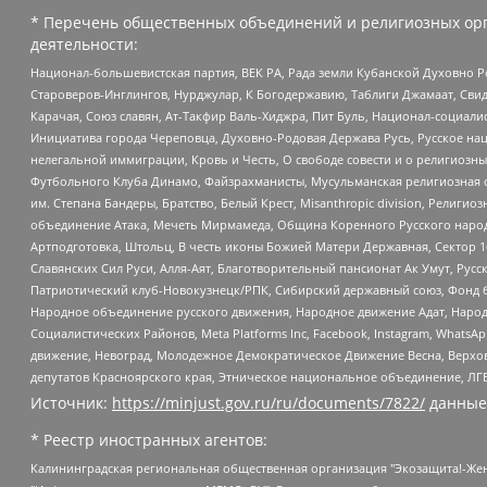
* Перечень общественных объединений и религиозных орг
деятельности:
Национал-большевистская партия, ВЕК РА, Рада земли Кубанской Духовно
Староверов-Инглингов, Нурджулар, К Богодержавию, Таблиги Джамаат, Сви
Карачая, Союз славян, Ат-Такфир Валь-Хиджра, Пит Буль, Национал-социал
Инициатива города Череповца, Духовно-Родовая Держава Русь, Русское н
нелегальной иммиграции, Кровь и Честь, О свободе совести и о религиоз
Футбольного Клуба Динамо, Файзрахманисты, Мусульманская религиозная о
им. Степана Бандеры, Братство, Белый Крест, Misanthropic division, Рели
объединение Атака, Мечеть Мирмамеда, Община Коренного Русского народа
Артподготовка, Штольц, В честь иконы Божией Матери Державная, Сектор 1
Славянских Сил Руси, Алля-Аят, Благотворительный пансионат Ак Умут, Русск
Патриотический клуб-Новокузнецк/РПК, Сибирский державный союз, Фонд б
Народное объединение русского движения, Народное движение Адат, Народ
Социалистических Районов, Meta Platforms Inc, Facebook, Instagram, Wha
движение, Невоград, Молодежное Демократическое Движение Весна, Верхов
депутатов Красноярского края, Этническое национальное объединение, ЛГ
Источник:
https://minjust.gov.ru/ru/documents/7822/
данные
* Реестр иностранных агентов:
Калининградская региональная общественная организация "Экозащита!-Женсовет", Фонд содействия защите прав и свобод граждан "Общественный вердикт", Фонд "Институт Развития Свободы Информации", Частное учреждение "Информационное агентство МЕМО. РУ", Региональная общественная организация "Общественная комиссия по сохранению наследия академика Сахарова", Фонд поддержки свободы прессы, Санкт-Петербургская общественная правозащитная организация "Гражданский контроль", Межрегиональная общественная организация "Информационно-просветительский центр "Мемориал", Региональный Фонд "Центр Защиты Прав Средств Массовой Информации", с 05.12.2023 Фонд "Центр Защиты Прав Средств массовой информации", Региональная общественная благотворительная организация помощи беженцам и мигрантам "Гражданское содействие", Негосударственное образовательное учреждение дополнительного профессионального образования (повышение квалификации) специалистов "АКАДЕМИЯ ПО ПРАВАМ ЧЕЛОВЕКА", Свердловская региональная общественная организация "Сутяжник", Автономная некоммерческая организация "Центр независимых социологических исследований", Союз общественных объединений "Российский исследовательский центр по правам человека", Региональное общественное учреждение научно-информационный центр "МЕМОРИАЛ", Некоммерческая организация "Фонд защиты гласности", Автономная некоммерческая организация "Институт прав человека", Городская общественная организация "Екатеринбургское общество "МЕМОРИАЛ", Городская общественная организация "Рязанское историко-просветительское и правозащитное общество "Мемориал" (Рязанский Мемориал), Челябинский региональный орган общественной самодеятельности – женское общественное объединение "Женщины Евразии", Челябинский региональный орган общественной самодеятельности "Уральская правозащитная группа", Фонд содействия защите здоровья и социальной справедливости имени Андрея Рылькова, Автономная Некоммерческая Организация "Аналитический Центр Юрия Левады", Автономная некоммерческая организация социальной поддержки населения "Проект Апрель", Региональная общественная организация помощи женщинам и детям, находящимся в кризисной ситуации "Информационно-методический центр "Анна", Фонд содействия развитию массовых коммуникаций и правовому просвещению "Так-так-Так", Фонд содействия устойчивому развитию "Серебряная тайга", Свердловский региональный общественный фонд социальных проектов "Новое время", "Idel.Реалии", Кавказ.Реалии, Крым.Реалии, Телеканал Настоящее Время, Татаро-башкирская служба Радио Свобода (Azatliq Radiosi), Радио Свободная Европа/Радио Свобода (PCE/PC), "Сибирь.Реалии", "Фактограф", Благотворительный фонд помощи осужденным и их семьям, Автономная некоммерческая организация "Институт глобализации и социальных движений", Фонд "В защиту прав заключенных", Частное учреждение "Центр поддержки и содействия развитию средств массовой информации", Пензенский региональный общественный благотворительный фонд "Гражданский союз", "Север.Реалии", Некоммерческая организация Фонд "Правовая инициатива", Общество с ограниченной ответственностью "Радио Свободная Европа/Радио Свобода", Чешское информационное агентство "MEDIUM-ORIENT", Красноярская региональная общественная организация "Мы против СПИДа", Камалягин Денис Николаевич, Маркелов Сергей Евгеньевич, Пономарев Лев Александрович, Савицкая Людмила Алексеевна, Автоно