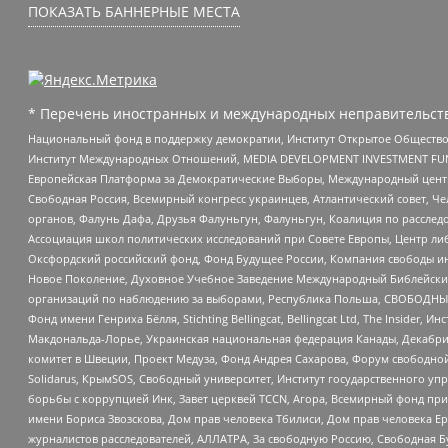
ПОКАЗАТЬ БАННЕРНЫЕ МЕСТА
* Перечень иностранных и международных неправительств
Национальный фонд в поддержку демократии, Институт Открытое Общество
Институт Международных Отношений, MEDIA DEVELOPMENT INVESTMENT FUND,
Европейская Платформа за Демократические Выборы, Международный цент
Свободная Россия, Всемирный конгресс украинцев, Атлантический совет, Ч
органов, Фалунь Дафа, Друзья Фалуньгун, Фалуньгун, Коалиция по рассле
Ассоциация школ политических исследований при Совете Европы, Центр ли
Оксфордский российский фонд, Фонд Будущее России, Компания свободы ин
Новое Поколение, Духовное Учебное Заведение Международный Библейский
организаций по наблюдению за выборами, Республика Польша, СВОБОДНЫЙ
Фонд имени Генриха Бёлля, Stichting Bellingcat, Bellingcat Ltd, The Inside
Макдональда-Лорье, Украинская национальная федерация Канады, Декабрис
комитет в Швеции, Проект Медуза, Фонд Андрея Сахарова, Форум свободной 
Solidarus, КрымSOS, Свободный университет, Институт государственного у
борьбы с коррупцией Инк, Завет церквей TCCN, Агора, Всемирный фонд при
имени Бориса Звозскова, Дом прав человека Тбилиси, Дом прав человека Ер
журналистов расследователей, АЛЛАТРА, За свободную Россию, Свободная Б