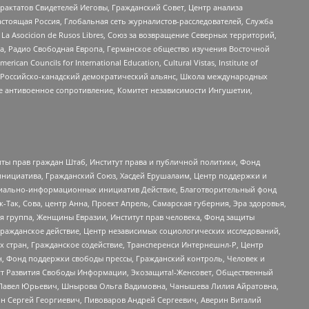
актатов Свидетелей Иеговы, Гражданский Совет, Центр анализа
астоящая Россия, Глобальная сеть журналистов-расследователей, Служба
a Asocicion de Rusos Libres, Союз за возвращение Северных территорий,
еста, Радио Свободная Европа, Германское общество изучения Восточной
ouncils for International Education, Cultural Vistas, Institute of
, Российско-канадский демократический альянс, Школа международных
е антивоенное сопротивление, Комитет независимости Ингушетии,
ты прав граждан Штаб, Институт права и публичной политики, Фонд
инициатива, Гражданский Союз, Хасдей Ерушалаим, Центр поддержки и
социально-информационных инициатив Действие, Благотворительный фонд
Так, Сова, центр Анна, Проект Апрель, Самарская губерния, Эра здоровья,
я группа, Женщины Евразии, Институт прав человека, Фонд защиты
Гражданское действие, Центр независимых социологических исследований,
стран, Гражданское содействие, Трансперенси Интернешнл-Р, Центр
н, Фонд поддержки свободы прессы, Гражданский контроль, Человек и
тут Развития Свободы Информации, Экозащита!-Женсовет, Общественный
й Павел Юрьевич, Шнырова Ольга Вадимовна, Чанышева Лилия Айратовна,
ин Сергей Георгиевич, Пивоваров Андрей Сергеевич, Аверин Виталий