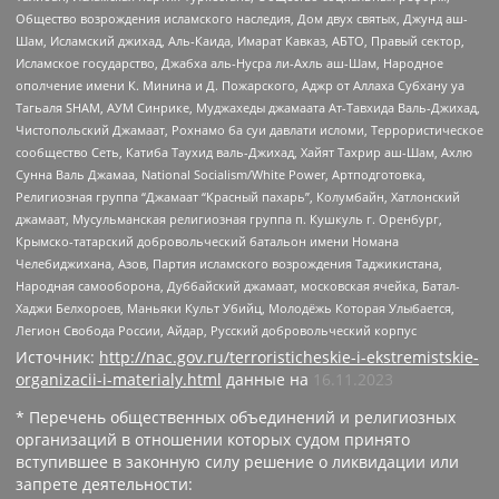
Общество возрождения исламского наследия, Дом двух святых, Джунд аш-
Шам, Исламский джихад, Аль-Каида, Имарат Кавказ, АБТО, Правый сектор,
Исламское государство, Джабха аль-Нусра ли-Ахль аш-Шам, Народное
ополчение имени К. Минина и Д. Пожарского, Аджр от Аллаха Субхану уа
Тагьаля SHAM, АУМ Синрике, Муджахеды джамаата Ат-Тавхида Валь-Джихад,
Чистопольский Джамаат, Рохнамо ба суи давлати исломи, Террористическое
сообщество Сеть, Катиба Таухид валь-Джихад, Хайят Тахрир аш-Шам, Ахлю
Сунна Валь Джамаа, National Socialism/White Power, Артподготовка,
Религиозная группа “Джамаат “Красный пахарь”, Колумбайн, Хатлонский
джамаат, Мусульманская религиозная группа п. Кушкуль г. Оренбург,
Крымско-татарский добровольческий батальон имени Номана
Челебиджихана, Азов, Партия исламского возрождения Таджикистана,
Народная самооборона, Дуббайский джамаат, московская ячейка, Батал-
Хаджи Белхороев, Маньяки Культ Убийц, Молодёжь Которая Улыбается,
Легион Свобода России, Айдар, Русский добровольческий корпус
Источник:
http://nac.gov.ru/terroristicheskie-i-ekstremistskie-
organizacii-i-materialy.html
данные на
16.11.2023
* Перечень общественных объединений и религиозных
организаций в отношении которых судом принято
вступившее в законную силу решение о ликвидации или
запрете деятельности: