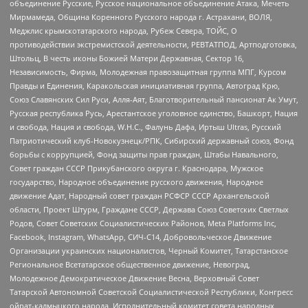
объединение Русские, Русское национальное объединение Атака, Мечеть
Мирмамеда, Община Коренного Русского народа г. Астрахани, ВОЛЯ,
Меджлис крымскотатарского народа, Рубеж Севера, ТОЙС, О
противодействии экстремистской деятельности, РЕВТАТПОД, Артподготовка,
Штольц, В честь иконы Божией Матери Державная, Сектор 16,
Независимость, Фирма, Молодежная правозащитная группа МПГ, Курсом
Правды и Единения, Каракольская инициативная группа, Автоград Крю,
Союз Славянских Сил Руси, Алля-Аят, Благотворительный пансионат Ак Умут,
Русская республика Русь, Арестантское уголовное единство, Башкорт, Нация
и свобода, Нация и свобода, W.H.С., Фалунь Дафа, Иртыш Ultras, Русский
Патриотический клуб-Новокузнецк/РПК, Сибирский державный союз, Фонд
борьбы с коррупцией, Фонд защиты прав граждан, Штабы Навального,
Совет граждан СССР Прикубанского округа г. Краснодара, Мужское
государство, Народное объединение русского движения, Народное
движение Адат, Народный совет граждан РСФСР СССР Архангельской
области, Проект Штурм, Граждане СССР, Держава Союз Советских Светлых
Родов, Совет Советских Социалистических Районов, Meta Platforms Inc,
Facebook, Instagram, WhatsApp, СИЧ-С14, Добровольческое Движение
Организации украинских националистов, Черный Комитет, Татарстанское
Региональное Всетатарское общественное движение, Невоград,
Молодежное Демократическое Движение Весна, Верховный Совет
Татарской Автономной Советской Социалистической Республики, Конгресс
ойрат-калмыцкого народа, Исполнительный комитет совета народных