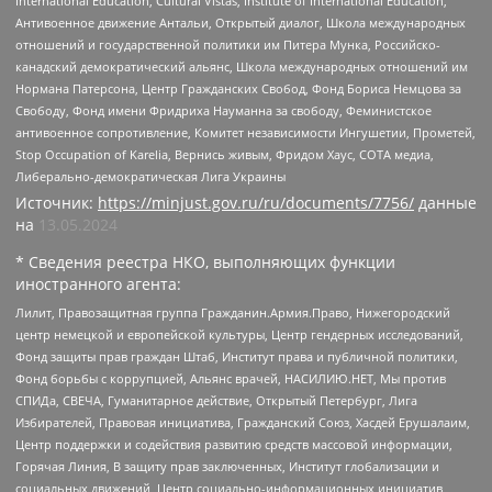
International Education, Cultural Vistas, Institute of International Education,
Антивоенное движение Антальи, Открытый диалог, Школа международных
отношений и государственной политики им Питера Мунка, Российско-
канадский демократический альянс, Школа международных отношений им
Нормана Патерсона, Центр Гражданских Свобод, Фонд Бориса Немцова за
Свободу, Фонд имени Фридриха Науманна за свободу, Феминистское
антивоенное сопротивление, Комитет независимости Ингушетии, Прометей,
Stop Occupation of Karelia, Вернись живым, Фридом Хаус, СОТА медиа,
Либерально-демократическая Лига Украины
Источник:
https://minjust.gov.ru/ru/documents/7756/
данные
на
13.05.2024
* Сведения реестра НКО, выполняющих функции
иностранного агента:
Лилит, Правозащитная группа Гражданин.Армия.Право, Нижегородский
центр немецкой и европейской культуры, Центр гендерных исследований,
Фонд защиты прав граждан Штаб, Институт права и публичной политики,
Фонд борьбы с коррупцией, Альянс врачей, НАСИЛИЮ.НЕТ, Мы против
СПИДа, СВЕЧА, Гуманитарное действие, Открытый Петербург, Лига
Избирателей, Правовая инициатива, Гражданский Союз, Хасдей Ерушалаим,
Центр поддержки и содействия развитию средств массовой информации,
Горячая Линия, В защиту прав заключенных, Институт глобализации и
социальных движений, Центр социально-информационных инициатив