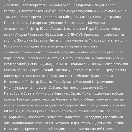
Действие, Благотворительный фонд охраны здоровья и защиты прав
граждан, Благотворительный фонд помощи осужденным и их семьям, Фонд
Тольятти, Новое время, Серебряная тайга, Так-Так-Так, Сова, центр Анна,
Проект Апрель, Самарская губерния, Эра здоровья, Мемориал,
Аналитический Центр Юрия Левады, Издательство Парк Гагарина, Фонд
имени Андрея Рылькова, Сфера, Центр СИБАЛЬТ, Уральская правозащитная
группа, Женщины Евразии, Институт прав человека, Фонд защиты гласности,
Российский исследовательский центр по правам человека,
Дальневосточный центр развития гражданских инициатив и социального
партнерства, Гражданское действие, Центр независимых социологических
исследований, Сутяжник, АКАДЕМИЯ ПО ПРАВАМ ЧЕЛОВЕКА, Центр развития
некоммерческих организаций, Частное учреждение в Калининграде Совета
Министров северных стран, Гражданское содействие, Трансперенси
Интернешнл-Р, Центр Защиты Прав Средств Массовой Информации,
Институт развития прессы - Сибирь, Частное учреждение в Санкт-
Петербурге Совета Министров Северных Стран, Фонд поддержки свободы
прессы, Гражданский контроль, Человек и Закон, Общественная комиссия
по сохранению наследия академика Сахарова, Информационное агентство
МЕМО. РУ, Институт региональной прессы, Институт Развития Свободы
Информации, Экозащита!-Женсовет, Общественный вердикт, Евразийская
антимонопольная ассоциация, Бедушев Петр Петрович, Дзугкоева Регина
Николаевна, Кривенко Сергей Владимирович, Милославский Павел