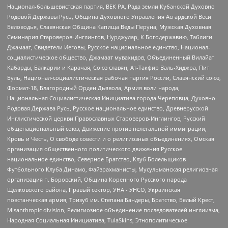
Национал-большевистская партия, ВЕК РА, Рада земли Кубанской Духовно
Родовой Державы Русь, Община Духовного Управления Асгардской Веси
Беловодья, Славянская Община Капища Веды Перуна, Мужская Духовная
Семинария Староверов-Инглингов, Нурджулар, К Богодержавию, Таблиги
Джамаат, Свидетели Иеговы, Русское национальное единство, Национал-
социалистическое общество, Джамаат мувахидов, Объединенный Вилайат
Кабарды, Балкарии и Карачая, Союз славян, Ат-Такфир Валь-Хиджра, Пит
Буль, Национал-социалистическая рабочая партия России, Славянский союз,
Формат-18, Благородный Орден Дьявола, Армия воли народа,
Национальная Социалистическая Инициатива города Череповца, Духовно-
Родовая Держава Русь, Русское национальное единство, Древнерусской
Инглистической церкви Православных Староверов-Инглингов, Русский
общенациональный союз, Движение против нелегальной иммиграции,
Кровь и Честь, О свободе совести и о религиозных объединениях, Омская
организация общественного политического движения Русское
национальное единство, Северное Братство, Клуб Болельщиков
Футбольного Клуба Динамо, Файзрахманисты, Мусульманская религиозная
организация п. Боровский, Община Коренного Русского народа
Щелковского района, Правый сектор, УНА - УНСО, Украинская
повстанческая армия, Тризуб им. Степана Бандеры, Братство, Белый Крест,
Misanthropic division, Религиозное объединение последователей инглиизма,
Народная Социальная Инициатива, TulaSkins, Этнополитическое