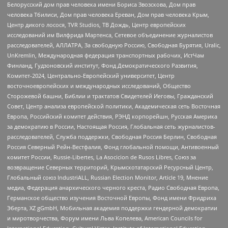
Белорусский дом прав человека имени Бориса Звозскова, Дом прав
человека Тбилиси, Дом прав человека Ереван, Дом прав человека Крым,
Центр дикого лосося, TVR Studios, ТВ Дождь, Центр европейских
исследований им Вилфрида Мартенса, Сетевое объединение журналистов
расследователей, АЛЛАТРА, За свободную Россию, Свободная Бурятия, Uralic,
UnKremlin, Международная федерация транспортных рабочих, ИстЧам
Финланд, Гудзоновский институт, Фонд Демократического Развития,
Комитет-2024, Центрально-Европейский университет, Центр
восточноевропейских и международных исследований, Общество
Сторожевой башни, Библии и трактатов Свидетелей Иеговы, Гражданский
Совет, Центр анализа европейской политики, Академическая сеть Восточная
Европа, Российский комитет действия, РЭНД корпорейшн, Русская Америка
за демократию в России, Настоящая Россия, Глобальная сеть журналистов-
расследователей, Служба поддержки, Свободная Россия Берлин, Свободная
Россия Северный Рейн-Вестфалия, Фонд глобальной помощи, Антивоенный
комитет России, Russie-Libertes, La Asocicion de Rusos Libres, Союз за
возвращение Северных территорий, Крымскотатарский Ресурсный Центр,
Глобальный союз IndustriALL, Russian Election Monitor, Article 19, Мнение
медиа, Федерация анархического черного креста, Радио Свободная Европа,
Германское общество изучения Восточной Европы, Фонд имени Фридриха
Эберта, XZ gGmbH, Мобильная академия поддержки гендерной демократии
и миротворчества, Форум имени Льва Копелева, American Councils for