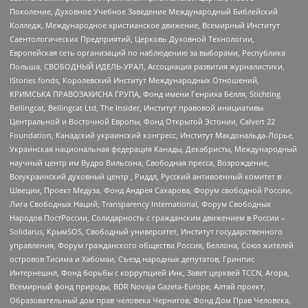
Поколение, Духовное Учебное Заведение Международный Библейский
Колледж, Международное христианское движение, Всемирный Институт
Саентологических Предприятий, Церковь Духовной Технологии,
Европейская сеть организаций по наблюдению за выборами, Республика
Польша, СВОБОДНЫЙ ИДЕЛЬ-УРАЛ, Ассоциация развития журналистики,
IStories fonds, Королевский Институт Международных Отношений,
КРИМСЬКА ПРАВОЗАХИСНА ГРУПА, Фонд имени Генриха Бёлля, Stichting
Bellingcat, Bellingcat Ltd, The Insider, Институт правовой инициативы
Центральной и Восточной Европы, Фонд Открытой Эстонии, Calvert 22
Foundation, Канадский украинский конгресс, Институт Макдональда-Лорье,
Украинская национальная федерация Канады, Декабристы, Международный
научный центр им Вудро Вильсона, Свободная пресса, Возрождение,
Всеукраинский духовный центр , Риддл, Русский антивоенный комитет в
Швеции, Проект Медуза, Фонд Андрея Сахарова, Форум свободной России,
Лига Свободных Наций, Transparеncy International, Форум Свободных
Народов ПостРоссии, Солидарность с гражданским движением в России –
Solidarus, КрымSOS, Свободный университет, Институт государственного
управления, Форум гражданского общества Россия, Беллона, Союз жителей
островов Тисима и Хабомаи, Съезд народных депутатов, Гринпис
Интернешнл, Фонд борьбы с коррупцией Инк, Завет церквей TCCN, Агора,
Всемирный фонд природы, BDR Novaja Gazeta-Europe, Алтай проект,
Образовательный дом прав человека Чернигов, Фонд Дом Прав Человека,