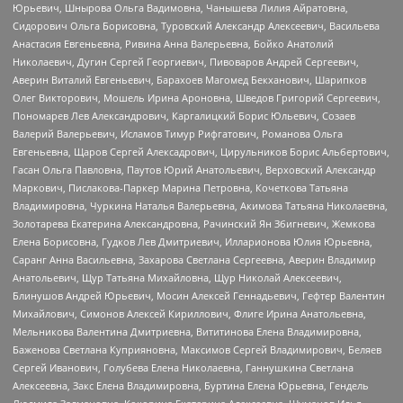
Юрьевич, Шнырова Ольга Вадимовна, Чанышева Лилия Айратовна,
Сидорович Ольга Борисовна, Туровский Александр Алексеевич, Васильева
Анастасия Евгеньевна, Ривина Анна Валерьевна, Бойко Анатолий
Николаевич, Дугин Сергей Георгиевич, Пивоваров Андрей Сергеевич,
Аверин Виталий Евгеньевич, Барахоев Магомед Бекханович, Шарипков
Олег Викторович, Мошель Ирина Ароновна, Шведов Григорий Сергеевич,
Пономарев Лев Александрович, Каргалицкий Борис Юльевич, Созаев
Валерий Валерьевич, Исламов Тимур Рифгатович, Романова Ольга
Евгеньевна, Щаров Сергей Алексадрович, Цирульников Борис Альбертович,
Гасан Ольга Павловна, Паутов Юрий Анатольевич, Верховский Александр
Маркович, Пислакова-Паркер Марина Петровна, Кочеткова Татьяна
Владимировна, Чуркина Наталья Валерьевна, Акимова Татьяна Николаевна,
Золотарева Екатерина Александровна, Рачинский Ян Збигневич, Жемкова
Елена Борисовна, Гудков Лев Дмитриевич, Илларионова Юлия Юрьевна,
Саранг Анна Васильевна, Захарова Светлана Сергеевна, Аверин Владимир
Анатольевич, Щур Татьяна Михайловна, Щур Николай Алексеевич,
Блинушов Андрей Юрьевич, Мосин Алексей Геннадьевич, Гефтер Валентин
Михайлович, Симонов Алексей Кириллович, Флиге Ирина Анатольевна,
Мельникова Валентина Дмитриевна, Вититинова Елена Владимировна,
Баженова Светлана Куприяновна, Максимов Сергей Владимирович, Беляев
Сергей Иванович, Голубева Елена Николаевна, Ганнушкина Светлана
Алексеевна, Закс Елена Владимировна, Буртина Елена Юрьевна, Гендель