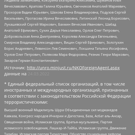
Людмила Залмановна, Кокорина Екатерина Алексеевна, Шуманов Илья
Вячеславович, Арапова Галина Юрьевна, Свечников Анатолий Мариевич,
Прохоров Вадим Юрьевич, Шахова Елена Владимировна, Подузов Сергей
Васильевич, Протасова Ирина Вячеславовна, Литинский Леонид Борисович,
Лукашевский Сергей Маркович, Бахмин Вячеслав Иванович, Шабад
Анатолий Ефимович, Сухих Дарья Николаевна, Орлов Олег Петрович,
Добровольская Анна Дмитриевна, Королева Александра Евгеньевна,
Смирнов Владимир Александрович, Вицин Сергей Ефимович, Золотухин
Борис Андреевич, Левинсон Лев Семенович, Локшина Татьяна Иосифовна,
Орлов Олег Петрович, Полякова Мара Федоровна, Резник Генри Маркович,
Захаров Герман Константинович
Источник:
http://unro.minjust.ru/NKOForeignAgent.aspx
данные на
24.03.2022
* Единый федеральный список организаций, в том числе
иностранных и международных организаций, признанных
в соответствии с законодательством Российской Федерации
террористическими:
Высший военный Маджлисуль Шура Объединенных сил моджахедов
Кавказа, Конгресс народов Ичкерии и Дагестана, База, Асбат аль-Ансар,
Священная война, Исламская группа, Братья-мусульмане, Партия
исламского освобождения, Лашкар-И-Тайба, Исламская группа, Движение
Талибан, Исламская партия Туркестана, Общество социальных реформ,