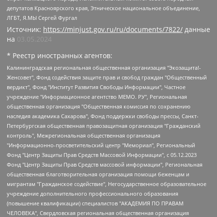
депутатов Красноярского края, Этническое национальное объединение,
ЛГБТ, Я.МЫ Сергей Фургал
Источник:
https://minjust.gov.ru/ru/documents/7822/
данные
на
03.05.2024
* Реестр иностранных агентов:
Калининградская региональная общественная организация "Экозащита!-Женсовет", Фонд содействия защите прав и свобод граждан "Общественный вердикт", Фонд "Институт Развития Свободы Информации", Частное учреждение "Информационное агентство МЕМО. РУ", Региональная общественная организация "Общественная комиссия по сохранению наследия академика Сахарова", Фонд поддержки свободы прессы, Санкт-Петербургская общественная правозащитная организация "Гражданский контроль", Межрегиональная общественная организация "Информационно-просветительский центр "Мемориал", Региональный Фонд "Центр Защиты Прав Средств Массовой Информации", с 05.12.2023 Фонд "Центр Защиты Прав Средств массовой информации", Региональная общественная благотворительная организация помощи беженцам и мигрантам "Гражданское содействие", Негосударственное образовательное учреждение дополнительного профессионального образования (повышение квалификации) специалистов "АКАДЕМИЯ ПО ПРАВАМ ЧЕЛОВЕКА", Свердловская региональная общественная организация "Сутяжник", Автономная некоммерческая организация "Центр независимых социологических исследований", Союз общественных объединений "Российский исследовательский центр по правам человека", Региональное общественное учреждение научно-информационный центр "МЕМОРИАЛ", Некоммерческая организация "Фонд защиты гласности", Автономная некоммерческая организация "Институт прав человека", Городская общественная организация "Екатеринбургское общество "МЕМОРИАЛ", Городская общественная организация "Рязанское историко-просветительское и правозащитное общество "Мемориал" (Рязанский Мемориал), Челябинский региональный орган общественной самодеятельности – женское общественное объединение "Женщины Евразии", Челябинский региональный орган общественной самодеятельности "Уральская правозащитная группа", Фонд содействия защите здоровья и социальной справедливости имени Андрея Рылькова, Автономная Некоммерческая Организация "Аналитический Центр Юрия Левады", Автономная некоммерческая организация социальной поддержки населения "Проект Апрель", Региональная общественная организация помощи женщинам и детям, находящимся в кризисной ситуации "Информационно-методический центр "Анна", Фонд содействия развитию массовых коммуникаций и правовому просвещению "Так-так-Так", Фонд содействия устойчивому развитию "Серебряная тайга", Свердловский региональный общественный фонд социальных проектов "Новое время", "Idel.Реалии", Кавказ.Реалии, Крым.Реалии, Телеканал Настоящее Время, Татаро-башкирская служба Радио Свобода (Azatliq Radiosi), Радио Свободная Европа/Радио Свобода (PCE/PC), "Сибирь.Реалии", "Фактограф", Благотворительный фонд помощи осужденным и их семьям, Автономная некоммерческая организация "Институт глобализации и социальных движений", Фонд "В защиту прав заключенных", Частное учреждение "Центр поддержки и содействия развитию средств массовой информации", Пензенский региональный общественный благотворительный фонд "Гражданский союз", "Север.Реалии", Некоммерческая организация Фонд "Правовая инициатива", Общество с ограниченной ответственностью "Радио Свободная Европа/Радио Свобода", Чешское информационное агентство "MEDIUM-ORIENT", Красноярская региональная общественная организация "Мы против СПИДа", Камалягин Денис Николаевич, Маркелов Сергей Евгеньевич, Пономарев Лев Александрович, Савицкая Людмила Алексеевна, Автономная некоммерческая организация "Центр по работе с проблемой насилия "НАСИЛИЮ.НЕТ", Межрегиональный профессиональный союз работников здравоохранения "Альянс врачей", Юридическое лицо, зарегистрированное в Латвийской Республике, SIA "Medusa Project" (регистрационный номер 40103797863, дата регистрации 10.06.2014), Некоммерческая организация "Фонд по борьбе с коррупцией", Автономная некоммерческая организация "Институт права и публичной политики", Баданин Роман Сергеевич, Гликин Максим Александрович, Железнова Мария Михайловна, Лукьянова Юлия Сергеевна, Маетная Елизавета Витальевна, Маняхин Петр Борисович, Чуракова Ольга Владимировна, Ярош Юлия Петровна, Юридическое лицо "The Insider SIA", зарегистрированное в Риге, Латвийская Республика (дата регистрации 26.06.2015), являющееся администратором доменного имени интернет-издания "The Insider SIA", https://theins.ru, Постернак Алексей Евгеньевич, Рубин Михаил Аркадьевич, Анин Роман Александрович, Юридическое лицо Istories fonds, зарегистрированное в Латвийской Республике (регистрационный номер 50008295751, дата регистрации 24.02.2020), Великовский Дмитрий Александрович, Долинина Ирина Николаевна, Мароховская Алеся Алексеевна, Шлейнов Роман Юрьевич, Шмагун Олеся Валентиновна, Общество с ограниченной ответственностью "Альтаир 2021", Общество с ограниченной ответственностью "Вега 2021", Общество с ограниченной ответственностью "Главный редактор 2021", Общество с ограниченной ответственностью "Ромашки монолит", Важенков Артем Валерьевич, Ивановская областная общественная организация "Центр гендерных исследований", Гурман Юрий Альбертович, Медиапроект "ОВД-Инфо", Егоров Владимир Владимирович, Жилинский Владимир Александрович, Общество с ограниченной ответственностью "ЗП", Иванова София Юрьевна, Карезина Инна Павловна, Кильтау Екатерина Викторовна, Петров Алексей Викторович, Пискунов Сергей Евгеньевич, Смирнов Сергей Сергеевич, Тихонов Михаил Сергеевич, Общество с ограниченной ответственностью "ЖУРНАЛИСТ-ИНОСТРАННЫЙ АГЕНТ", Арапова Галина Юрьевна, Вольтская Татьяна Анатольевна, Американская компания "Mason G.E.S. Anonymous Foundation" (США), являющаяся владельцем интернет-издания https://mnews.world/, Компания "Stichting Bellingcat", зарегистрированная в Нидерландах (дата регистрации 11.07.2018), Захаров Андрей Вячеславович, Клепиковская Екатерина Дмитриевна, Общество с ограниченной ответственностью "МЕМО", Перл Роман Александрович, Симонов Евгений Алексеевич, Соловьева Елена Анатольевна, Сотников Даниил Владимирович, Сурначева Елизавета Дмитриевна, Автономная некоммерческая организация по защите прав человека и информированию населения "Якутия – Наше Мнение", Общество с ограниченной ответственностью "Москоу диджитал медиа", с 26.01.2023 Общество с ограниченной ответственностью "Чайка Белые сады", Ветошкина Валерия Валерьевна, Заговора Максим Александрович, Межрегиональное общественное движение "Российская ЛГБТ - сеть", Оленичев Максим Владимирович, Павлов Иван Юрьевич, Скворцова Елена Сергеевна, Общество с ограниченной ответственностью "Как бы инагент", Кочетков Игорь Викторович, Общество с ограниченной ответственностью "Честные выборы", Еланчик Олег Александрович, Общество с ограниченной ответственностью "Нобелевский призыв", Гималова Регина Эмилевна, Григорьев Андрей Валерьевич, Григорьева Алина Александровна, Ассоциация по содействию защите прав призывников, альтернативнослужащих и военнослужащих "Правозащитная группа "Гражданин.Армия.Право", Хисамова Регина Фаритовна, Автономная некоммерческая организация по реализации социально-правовых программ "Лилит", Дальневосточное общественное движение "Маяк", Санкт-Петербургская ЛГБТ-инициативная группа "Выход", Инициативная группа ЛГБТ+ "Реверс", Алексеев Андрей Викторович, Бекбулатова Таисия Львовна, Беляев Иван Михайлович, Владыкина Елена Сергеевна, Гельман Марат Александрович, Никульшина Вероника Юрьевна, Толоконникова Надежда Андреевна, Шендерович Виктор Анатольевич, Общество с ограниченной ответственностью "Данное сообщение", Общество с ограниченной ответственностью Издательский дом "Новая глава", Айнбиндер Александра Александровна, Московский комьюнити-центр для ЛГБТ+инициатив, Благотворительный фонд развития филантропии, Deutsche Welle (Германия, Kurt-Schumacher-Strasse 3, 53113 Bonn), Борзунова Мария Михайловна, Воробьев Виктор Викторович, Голубева Анна Львовна, Константинова Алла Михайловна, Малкова Ирина Владимировна, Мурадов Мурад Абдулгалимович, Осетинская Елизавета Николаевна, Понасенков Евгений Николаевич, Ганапольский Матвей Юрьевич, Киселев Евгений Алексеевич, Борухович Ирина Григорьевна, Дремин Иван Тимофеевич, Дубровский Дмитрий Викторович, Красноярская региональная общественная организация поддержки и развития альтернативных образовательных технологий и межкультурных коммуникаций "ИНТЕРРА", Маяковская Екатерина Алексеевна, Фейгин Марк Захарович, Филимонов Андрей Викторович, Дзугкоева Регина Николаевна, Доброхотов Роман Александрович, Дудь Юрий Александрович, Елкин Сергей Владимирович, Кругликов Кирилл Игоревич, Сабунаева Мария Леонидовна, Семенов Алексей Владимирович, Шаинян Карен Багратович, Шульман Екатерина Михайловна, Асафьев Артур Валерьевич, Вахштайн Виктор Семенович, Венедиктов Алексей Алексеевич, Лушникова Екатерина Евгеньевна, Волков Леонид Михайлович, Невзоров Александр Глебович, Пархоменко Сергей Борисович, Сироткин Ярослав Николаевич, Кара-Мурза Владимир Владимирович, Баранова Наталья Владимировна, Гозман Леонид Яковлевич, Кагарлицкий Борис Юльевич, Климарев Михаил Валерьевич, Милов Владимир Станиславович, Автономная некоммерческая организация Краснодарский центр современного искусства "Типография", Моргенштерн Алишер Тагирович, Соболь Любовь Эдуардовна, Общество с ограниченной ответственностью "ЛИЗА НОРМ", Каспаров Гарри Кимович, Ходорковский Михаил Борисович, Общество с ограниченной ответственностью "Апрельские тезисы", Данилович Ирина Брониславовна, Кашин Олег Владимирович, Петров Николай Владимирович, Пивоваров Алексей Владимирович, Соколов Михаил Владимирович, Цветкова Юлия Владимировна, Чичваркин Евгений Александрович, Комитет против пыток/Команда против пыток, Общество с ограниченной ответственностью "Первый научный", Общество с ограниченной ответственностью "Вертолет и ко", Белоцерковская Вероника Борисовна, Кац Максим Евгеньевич, Лазарева Татьяна Юрьевна, Шаведдинов Руслан Табризович, Яшин Илья Валерьевич, Общество с ограниченной ответственностью "Иноагент ААВ", Алешковский Дмитрий Петрович, Альбац Евгения Марковна, Быков Дмитрий Львович, Галямина Юлия Евгеньевна, Лойко Сергей Леонидович, Мартынов Кирилл Константинович, Медведев Сергей Александрович, Крашенинников Федор Геннадиевич, Гордеева Катерина Вл