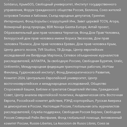
Solidarus, КрымSOS, Свободный университет, Институт государственного
управления, Форум гражданского общества Россия, Беллона, Союз жителей
островов Тисима и Хабомаи, Съезд народных депутатов, Гринпис
Интернешнл, Фонд борьбы с коррупцией Инк, Завет церквей TCCN, Агора,
Всемирный фонд природы, BDR Novaja Gazeta-Europe, Алтай проект,
Образовательный дом прав человека Чернигов, Фонд Дом Прав Человека,
Белорусский дом прав человека имени Бориса Звозскова, Дом прав
человека Тбилиси, Дом прав человека Ереван, Дом прав человека Крым,
Центр дикого лосося, TVR Studios, ТВ Дождь, Центр европейских
исследований им Вилфрида Мартенса, Сетевое объединение журналистов
расследователей, АЛЛАТРА, За свободную Россию, Свободная Бурятия, Uralic,
UnKremlin, Международная федерация транспортных рабочих, ИстЧам
Финланд, Гудзоновский институт, Фонд Демократического Развития,
Комитет-2024, Центрально-Европейский университет, Центр
восточноевропейских и международных исследований, Общество
Сторожевой башни, Библии и трактатов Свидетелей Иеговы, Гражданский
Совет, Центр анализа европейской политики, Академическая сеть Восточная
Европа, Российский комитет действия, РЭНД корпорейшн, Русская Америка
за демократию в России, Настоящая Россия, Глобальная сеть журналистов-
расследователей, Служба поддержки, Свободная Россия Берлин, Свободная
Россия Северный Рейн-Вестфалия, Фонд глобальной помощи, Антивоенный
комитет России, Russie-Libertes, La Asocicion de Rusos Libres, Союз за