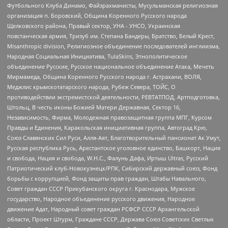
Футбольного Клуба Динамо, Файзрахманисты, Мусульманская религиозная
организация п. Боровский, Община Коренного Русского народа
Щелковского района, Правый сектор, УНА - УНСО, Украинская
повстанческая армия, Тризуб им. Степана Бандеры, Братство, Белый Крест,
Misanthropic division, Религиозное объединение последователей инглиизма,
Народная Социальная Инициатива, TulaSkins, Этнополитическое
объединение Русские, Русское национальное объединение Атака, Мечеть
Мирмамеда, Община Коренного Русского народа г. Астрахани, ВОЛЯ,
Меджлис крымскотатарского народа, Рубеж Севера, ТОЙС, О
противодействии экстремистской деятельности, РЕВТАТПОД, Артподготовка,
Штольц, В честь иконы Божией Матери Державная, Сектор 16,
Независимость, Фирма, Молодежная правозащитная группа МПГ, Курсом
Правды и Единения, Каракольская инициативная группа, Автоград Крю,
Союз Славянских Сил Руси, Алля-Аят, Благотворительный пансионат Ак Умут,
Русская республика Русь, Арестантское уголовное единство, Башкорт, Нация
и свобода, Нация и свобода, W.H.С., Фалунь Дафа, Иртыш Ultras, Русский
Патриотический клуб-Новокузнецк/РПК, Сибирский державный союз, Фонд
борьбы с коррупцией, Фонд защиты прав граждан, Штабы Навального,
Совет граждан СССР Прикубанского округа г. Краснодара, Мужское
государство, Народное объединение русского движения, Народное
движение Адат, Народный совет граждан РСФСР СССР Архангельской
области, Проект Штурм, Граждане СССР, Держава Союз Советских Светлых