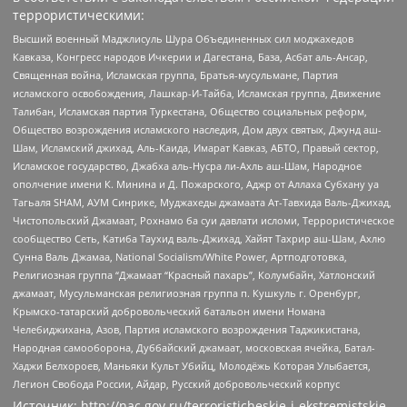
террористическими:
Высший военный Маджлисуль Шура Объединенных сил моджахедов
Кавказа, Конгресс народов Ичкерии и Дагестана, База, Асбат аль-Ансар,
Священная война, Исламская группа, Братья-мусульмане, Партия
исламского освобождения, Лашкар-И-Тайба, Исламская группа, Движение
Талибан, Исламская партия Туркестана, Общество социальных реформ,
Общество возрождения исламского наследия, Дом двух святых, Джунд аш-
Шам, Исламский джихад, Аль-Каида, Имарат Кавказ, АБТО, Правый сектор,
Исламское государство, Джабха аль-Нусра ли-Ахль аш-Шам, Народное
ополчение имени К. Минина и Д. Пожарского, Аджр от Аллаха Субхану уа
Тагьаля SHAM, АУМ Синрике, Муджахеды джамаата Ат-Тавхида Валь-Джихад,
Чистопольский Джамаат, Рохнамо ба суи давлати исломи, Террористическое
сообщество Сеть, Катиба Таухид валь-Джихад, Хайят Тахрир аш-Шам, Ахлю
Сунна Валь Джамаа, National Socialism/White Power, Артподготовка,
Религиозная группа “Джамаат “Красный пахарь”, Колумбайн, Хатлонский
джамаат, Мусульманская религиозная группа п. Кушкуль г. Оренбург,
Крымско-татарский добровольческий батальон имени Номана
Челебиджихана, Азов, Партия исламского возрождения Таджикистана,
Народная самооборона, Дуббайский джамаат, московская ячейка, Батал-
Хаджи Белхороев, Маньяки Культ Убийц, Молодёжь Которая Улыбается,
Легион Свобода России, Айдар, Русский добровольческий корпус
Источник:
http://nac.gov.ru/terroristicheskie-i-ekstremistskie-