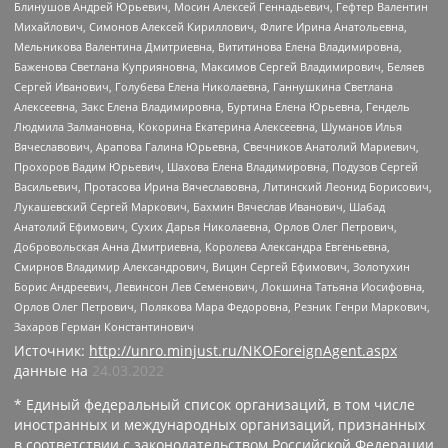
Блинушов Андрей Юрьевич, Мосин Алексей Геннадьевич, Гефтер Валентин
Михайлович, Симонов Алексей Кириллович, Флиге Ирина Анатольевна,
Мельникова Валентина Дмитриевна, Вититинова Елена Владимировна,
Баженова Светлана Куприяновна, Максимов Сергей Владимирович, Беляев
Сергей Иванович, Голубева Елена Николаевна, Ганнушкина Светлана
Алексеевна, Закс Елена Владимировна, Буртина Елена Юрьевна, Гендель
Людмила Залмановна, Кокорина Екатерина Алексеевна, Шуманов Илья
Вячеславович, Арапова Галина Юрьевна, Свечников Анатолий Мариевич,
Прохоров Вадим Юрьевич, Шахова Елена Владимировна, Подузов Сергей
Васильевич, Протасова Ирина Вячеславовна, Литинский Леонид Борисович,
Лукашевский Сергей Маркович, Бахмин Вячеслав Иванович, Шабад
Анатолий Ефимович, Сухих Дарья Николаевна, Орлов Олег Петрович,
Добровольская Анна Дмитриевна, Королева Александра Евгеньевна,
Смирнов Владимир Александрович, Вицин Сергей Ефимович, Золотухин
Борис Андреевич, Левинсон Лев Семенович, Локшина Татьяна Иосифовна,
Орлов Олег Петрович, Полякова Мара Федоровна, Резник Генри Маркович,
Захаров Герман Константинович
Источник:
http://unro.minjust.ru/NKOForeignAgent.aspx
данные на
24.03.2022
* Единый федеральный список организаций, в том числе
иностранных и международных организаций, признанных
в соответствии с законодательством Российской Федерации