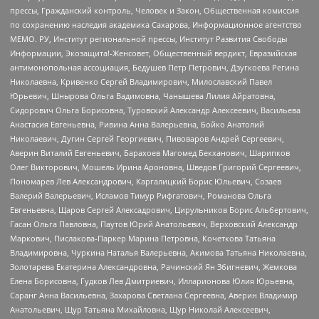
прессы, Гражданский контроль, Человек и Закон, Общественная комиссия
по сохранению наследия академика Сахарова, Информационное агентство
МЕМО. РУ, Институт региональной прессы, Институт Развития Свободы
Информации, Экозащита!-Женсовет, Общественный вердикт, Евразийская
антимонопольная ассоциация, Бедушев Петр Петрович, Дзугкоева Регина
Николаевна, Кривенко Сергей Владимирович, Милославский Павел
Юрьевич, Шнырова Ольга Вадимовна, Чанышева Лилия Айратовна,
Сидорович Ольга Борисовна, Туровский Александр Алексеевич, Васильева
Анастасия Евгеньевна, Ривина Анна Валерьевна, Бойко Анатолий
Николаевич, Дугин Сергей Георгиевич, Пивоваров Андрей Сергеевич,
Аверин Виталий Евгеньевич, Барахоев Магомед Бекханович, Шарипков
Олег Викторович, Мошель Ирина Ароновна, Шведов Григорий Сергеевич,
Пономарев Лев Александрович, Каргалицкий Борис Юльевич, Созаев
Валерий Валерьевич, Исламов Тимур Рифгатович, Романова Ольга
Евгеньевна, Щаров Сергей Алексадрович, Цирульников Борис Альбертович,
Гасан Ольга Павловна, Паутов Юрий Анатольевич, Верховский Александр
Маркович, Пислакова-Паркер Марина Петровна, Кочеткова Татьяна
Владимировна, Чуркина Наталья Валерьевна, Акимова Татьяна Николаевна,
Золотарева Екатерина Александровна, Рачинский Ян Збигневич, Жемкова
Елена Борисовна, Гудков Лев Дмитриевич, Илларионова Юлия Юрьевна,
Саранг Анна Васильевна, Захарова Светлана Сергеевна, Аверин Владимир
Анатольевич, Щур Татьяна Михайловна, Щур Николай Алексеевич,