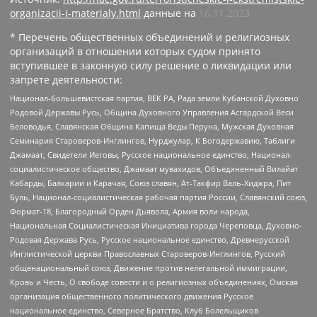
organizacii-i-materialy.html
данные на
16.11.2023
* Перечень общественных объединений и религиозных
организаций в отношении которых судом принято
вступившее в законную силу решение о ликвидации или
запрете деятельности:
Национал-большевистская партия, ВЕК РА, Рада земли Кубанской Духовно
Родовой Державы Русь, Община Духовного Управления Асгардской Веси
Беловодья, Славянская Община Капища Веды Перуна, Мужская Духовная
Семинария Староверов-Инглингов, Нурджулар, К Богодержавию, Таблиги
Джамаат, Свидетели Иеговы, Русское национальное единство, Национал-
социалистическое общество, Джамаат мувахидов, Объединенный Вилайат
Кабарды, Балкарии и Карачая, Союз славян, Ат-Такфир Валь-Хиджра, Пит
Буль, Национал-социалистическая рабочая партия России, Славянский союз,
Формат-18, Благородный Орден Дьявола, Армия воли народа,
Национальная Социалистическая Инициатива города Череповца, Духовно-
Родовая Держава Русь, Русское национальное единство, Древнерусской
Инглистической церкви Православных Староверов-Инглингов, Русский
общенациональный союз, Движение против нелегальной иммиграции,
Кровь и Честь, О свободе совести и о религиозных объединениях, Омская
организация общественного политического движения Русское
национальное единство, Северное Братство, Клуб Болельщиков