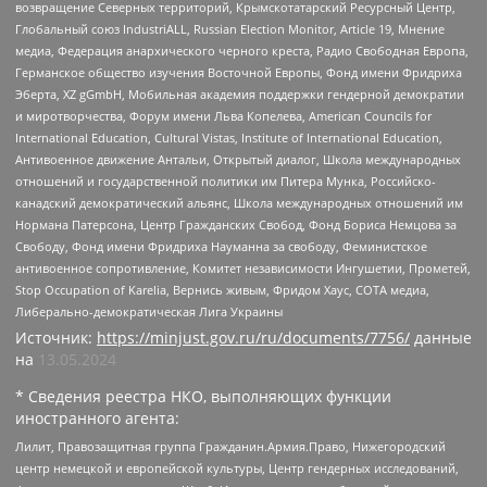
возвращение Северных территорий, Крымскотатарский Ресурсный Центр,
Глобальный союз IndustriALL, Russian Election Monitor, Article 19, Мнение
медиа, Федерация анархического черного креста, Радио Свободная Европа,
Германское общество изучения Восточной Европы, Фонд имени Фридриха
Эберта, XZ gGmbH, Мобильная академия поддержки гендерной демократии
и миротворчества, Форум имени Льва Копелева, American Councils for
International Education, Cultural Vistas, Institute of International Education,
Антивоенное движение Антальи, Открытый диалог, Школа международных
отношений и государственной политики им Питера Мунка, Российско-
канадский демократический альянс, Школа международных отношений им
Нормана Патерсона, Центр Гражданских Свобод, Фонд Бориса Немцова за
Свободу, Фонд имени Фридриха Науманна за свободу, Феминистское
антивоенное сопротивление, Комитет независимости Ингушетии, Прометей,
Stop Occupation of Karelia, Вернись живым, Фридом Хаус, СОТА медиа,
Либерально-демократическая Лига Украины
Источник:
https://minjust.gov.ru/ru/documents/7756/
данные
на
13.05.2024
* Сведения реестра НКО, выполняющих функции
иностранного агента:
Лилит, Правозащитная группа Гражданин.Армия.Право, Нижегородский
центр немецкой и европейской культуры, Центр гендерных исследований,