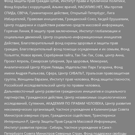
Фонд защиты прав граждан Штаб, Институт права и публичной политики,
Фонд борьбы с коррупцией, Альянс врачей, НАСИЛИЮ.НЕТ, Мы против
СПИДа, СВЕЧА, Гуманитарное действие, Открытый Петербург, Лига
Избирателей, Правовая инициатива, Гражданский Союз, Хасдей Ерушалаим,
Центр поддержки и содействия развитию средств массовой информации,
Горячая Линия, В защиту прав заключенных, Институт глобализации и
социальных движений, Центр социально-информационных инициатив
Действие, Благотворительный фонд охраны здоровья и защиты прав
граждан, Благотворительный фонд помощи осужденным и их семьям, Фонд
Тольятти, Новое время, Серебряная тайга, Так-Так-Так, Сова, центр Анна,
Проект Апрель, Самарская губерния, Эра здоровья, Мемориал,
Аналитический Центр Юрия Левады, Издательство Парк Гагарина, Фонд
имени Андрея Рылькова, Сфера, Центр СИБАЛЬТ, Уральская правозащитная
группа, Женщины Евразии, Институт прав человека, Фонд защиты гласности,
Российский исследовательский центр по правам человека,
Дальневосточный центр развития гражданских инициатив и социального
партнерства, Гражданское действие, Центр независимых социологических
исследований, Сутяжник, АКАДЕМИЯ ПО ПРАВАМ ЧЕЛОВЕКА, Центр развития
некоммерческих организаций, Частное учреждение в Калининграде Совета
Министров северных стран, Гражданское содействие, Трансперенси
Интернешнл-Р, Центр Защиты Прав Средств Массовой Информации,
Институт развития прессы - Сибирь, Частное учреждение в Санкт-
Петербурге Совета Министров Северных Стран, Фонд поддержки свободы