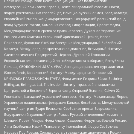
Пражский гражданский центр, Ассоциация школ политических
исследований при Совете Европы, Центр либеральной современности,
Форум русскоязычных европейцев, Немецко-русский обмен, Бард колледж,
Европейский выбор, Фонд Ходорковского, Оксфордский российский фонд,
Фонд Будущее России, Компания свободы информации, Проект Медиа,
Международное партнерство за права человека, Духовное Управление
Евангельских Христиан Украинской Христианской Церкви, Новое
Поколение, Духовное Учебное Заведение Международный Библейский
Колледж, Международное христианское движение, Всемирный Институт
Саентологических Предприятий, Церковь Духовной Технологии,
Европейская сеть организаций по наблюдению за выборами, Республика
Польша, СВОБОДНЫЙ ИДЕЛЬ-УРАЛ, Ассоциация развития журналистики,
IStories fonds, Королевский Институт Международных Отношений,
КРИМСЬКА ПРАВОЗАХИСНА ГРУПА, Фонд имени Генриха Бёлля, Stichting
Bellingcat, Bellingcat Ltd, The Insider, Институт правовой инициативы
Центральной и Восточной Европы, Фонд Открытой Эстонии, Calvert 22
Foundation, Канадский украинский конгресс, Институт Макдональда-Лорье,
Украинская национальная федерация Канады, Декабристы, Международный
научный центр им Вудро Вильсона, Свободная пресса, Возрождение,
Всеукраинский духовный центр , Риддл, Русский антивоенный комитет в
Швеции, Проект Медуза, Фонд Андрея Сахарова, Форум свободной России,
Лига Свободных Наций, Transparеncy International, Форум Свободных
Народов ПостРоссии, Солидарность с гражданским движением в России –