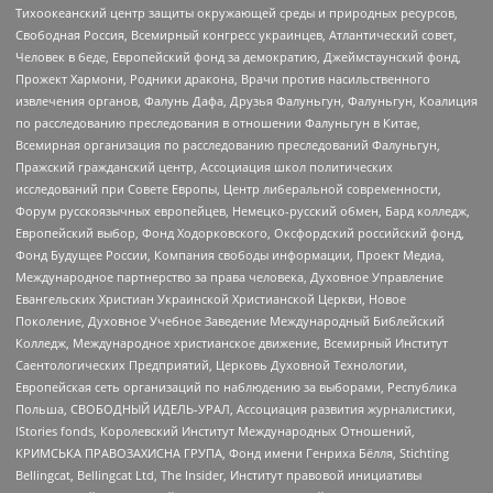
Тихоокеанский центр защиты окружающей среды и природных ресурсов,
Свободная Россия, Всемирный конгресс украинцев, Атлантический совет,
Человек в беде, Европейский фонд за демократию, Джеймстаунский фонд,
Прожект Хармони, Родники дракона, Врачи против насильственного
извлечения органов, Фалунь Дафа, Друзья Фалуньгун, Фалуньгун, Коалиция
по расследованию преследования в отношении Фалуньгун в Китае,
Всемирная организация по расследованию преследований Фалуньгун,
Пражский гражданский центр, Ассоциация школ политических
исследований при Совете Европы, Центр либеральной современности,
Форум русскоязычных европейцев, Немецко-русский обмен, Бард колледж,
Европейский выбор, Фонд Ходорковского, Оксфордский российский фонд,
Фонд Будущее России, Компания свободы информации, Проект Медиа,
Международное партнерство за права человека, Духовное Управление
Евангельских Христиан Украинской Христианской Церкви, Новое
Поколение, Духовное Учебное Заведение Международный Библейский
Колледж, Международное христианское движение, Всемирный Институт
Саентологических Предприятий, Церковь Духовной Технологии,
Европейская сеть организаций по наблюдению за выборами, Республика
Польша, СВОБОДНЫЙ ИДЕЛЬ-УРАЛ, Ассоциация развития журналистики,
IStories fonds, Королевский Институт Международных Отношений,
КРИМСЬКА ПРАВОЗАХИСНА ГРУПА, Фонд имени Генриха Бёлля, Stichting
Bellingcat, Bellingcat Ltd, The Insider, Институт правовой инициативы