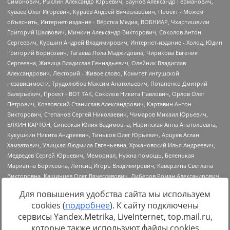
Для повышения удобства сайта мы используем
cookies (
подробнее
). К сайту подключены
сервисы Yandex.Metrika, LiveInternet, top.mail.ru,
Источник:
https://minjust.gov.ru/uploaded/files/reestr-
которые также используют файлы cookies
inostrannyih-agentov-22-03-2024.pdf
данные на
22.03.2024