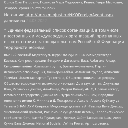
Орлов Олег Петрович, Полякова Мара Федоровна, Резник Генри Маркович,
Захаров Герман Константинович
Источник:
http://unro.minjust.ru/NKOForeignAgent.aspx
данные на
24.03.2022
* Единый федеральный список организаций, в том числе
иностранных и международных организаций, признанных
в соответствии с законодательством Российской Федерации
террористическими:
Высший военный Маджлисуль Шура Объединенных сил моджахедов
Кавказа, Конгресс народов Ичкерии и Дагестана, База, Асбат аль-Ансар,
Священная война, Исламская группа, Братья-мусульмане, Партия
исламского освобождения, Лашкар-И-Тайба, Исламская группа, Движение
Талибан, Исламская партия Туркестана, Общество социальных реформ,
Общество возрождения исламского наследия, Дом двух святых, Джунд аш-
Шам, Исламский джихад, Аль-Каида, Имарат Кавказ, АБТО, Правый сектор,
Исламское государство, Джабха аль-Нусра ли-Ахль аш-Шам, Народное
ополчение имени К. Минина и Д. Пожарского, Аджр от Аллаха Субхану уа
Тагьаля SHAM, АУМ Синрике, Муджахеды джамаата Ат-Тавхида Валь-Джихад,
Чистопольский Джамаат, Рохнамо ба суи давлати исломи, Террористическое
сообщество Сеть, Катиба Таухид валь-Джихад, Хайят Тахрир аш-Шам, Ахлю
Сунна Валь Джамаа, National Socialism/White Power, Артподготовка,