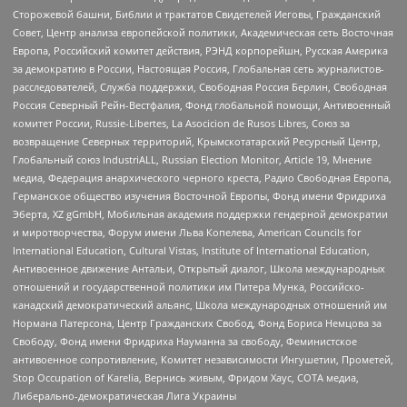
Сторожевой башни, Библии и трактатов Свидетелей Иеговы, Гражданский
Совет, Центр анализа европейской политики, Академическая сеть Восточная
Европа, Российский комитет действия, РЭНД корпорейшн, Русская Америка
за демократию в России, Настоящая Россия, Глобальная сеть журналистов-
расследователей, Служба поддержки, Свободная Россия Берлин, Свободная
Россия Северный Рейн-Вестфалия, Фонд глобальной помощи, Антивоенный
комитет России, Russie-Libertes, La Asocicion de Rusos Libres, Союз за
возвращение Северных территорий, Крымскотатарский Ресурсный Центр,
Глобальный союз IndustriALL, Russian Election Monitor, Article 19, Мнение
медиа, Федерация анархического черного креста, Радио Свободная Европа,
Германское общество изучения Восточной Европы, Фонд имени Фридриха
Эберта, XZ gGmbH, Мобильная академия поддержки гендерной демократии
и миротворчества, Форум имени Льва Копелева, American Councils for
International Education, Cultural Vistas, Institute of International Education,
Антивоенное движение Антальи, Открытый диалог, Школа международных
отношений и государственной политики им Питера Мунка, Российско-
канадский демократический альянс, Школа международных отношений им
Нормана Патерсона, Центр Гражданских Свобод, Фонд Бориса Немцова за
Свободу, Фонд имени Фридриха Науманна за свободу, Феминистское
антивоенное сопротивление, Комитет независимости Ингушетии, Прометей,
Stop Occupation of Karelia, Вернись живым, Фридом Хаус, СОТА медиа,
Либерально-демократическая Лига Украины