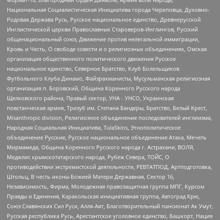
Национальная Социалистическая Инициатива города Череповца, Духовно-
Родовая Держава Русь, Русское национальное единство, Древнерусской
Инглистической церкви Православных Староверов-Инглингов, Русский
общенациональный союз, Движение против нелегальной иммиграции,
Кровь и Честь, О свободе совести и о религиозных объединениях, Омская
организация общественного политического движения Русское
национальное единство, Северное Братство, Клуб Болельщиков
Футбольного Клуба Динамо, Файзрахманисты, Мусульманская религиозная
организация п. Боровский, Община Коренного Русского народа
Щелковского района, Правый сектор, УНА - УНСО, Украинская
повстанческая армия, Тризуб им. Степана Бандеры, Братство, Белый Крест,
Misanthropic division, Религиозное объединение последователей инглиизма,
Народная Социальная Инициатива, TulaSkins, Этнополитическое
объединение Русские, Русское национальное объединение Атака, Мечеть
Мирмамеда, Община Коренного Русского народа г. Астрахани, ВОЛЯ,
Меджлис крымскотатарского народа, Рубеж Севера, ТОЙС, О
противодействии экстремистской деятельности, РЕВТАТПОД, Артподготовка,
Штольц, В честь иконы Божией Матери Державная, Сектор 16,
Независимость, Фирма, Молодежная правозащитная группа МПГ, Курсом
Правды и Единения, Каракольская инициативная группа, Автоград Крю,
Союз Славянских Сил Руси, Алля-Аят, Благотворительный пансионат Ак Умут,
Русская республика Русь, Арестантское уголовное единство, Башкорт, Нация