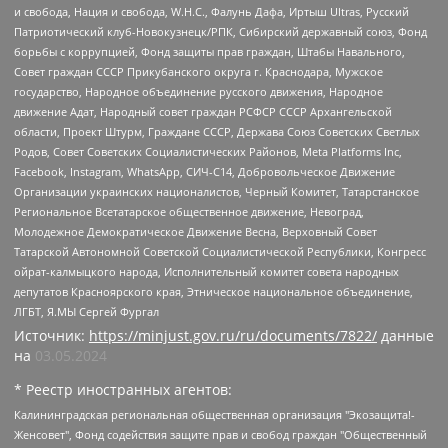
и свобода, Нация и свобода, W.H.С., Фалунь Дафа, Иртыш Ultras, Русский
Патриотический клуб-Новокузнецк/РПК, Сибирский державный союз, Фонд
борьбы с коррупцией, Фонд защиты прав граждан, Штабы Навального,
Совет граждан СССР Прикубанского округа г. Краснодара, Мужское
государство, Народное объединение русского движения, Народное
движение Адат, Народный совет граждан РСФСР СССР Архангельской
области, Проект Штурм, Граждане СССР, Держава Союз Советских Светлых
Родов, Совет Советских Социалистических Районов, Meta Platforms Inc,
Facebook, Instagram, WhatsApp, СИЧ-С14, Добровольческое Движение
Организации украинских националистов, Черный Комитет, Татарстанское
Региональное Всетатарское общественное движение, Невоград,
Молодежное Демократическое Движение Весна, Верховный Совет
Татарской Автономной Советской Социалистической Республики, Конгресс
ойрат-калмыцкого народа, Исполнительный комитет совета народных
депутатов Красноярского края, Этническое национальное объединение,
ЛГБТ, Я.МЫ Сергей Фургал
Источник:
https://minjust.gov.ru/ru/documents/7822/
данные
на
03.05.2024
* Реестр иностранных агентов:
Калининградская региональная общественная организация "Экозащита!-Женсовет", Фонд содействия защите прав и свобод граждан "Общественный вердикт", Фонд "Институт Развития Свободы Информации", Частное учреждение "Информационное агентство МЕМО. РУ", Региональная общественная организация "Общественная комиссия по сохранению наследия академика Сахарова", Фонд поддержки свободы прессы, Санкт-Петербургская общественная правозащитная организация "Гражданский контроль", Межрегиональная общественная организация "Информационно-просветительский центр "Мемориал", Региональный Фонд "Центр Защиты Прав Средств Массовой Информации", с 05.12.2023 Фонд "Центр Защиты Прав Средств массовой информации", Региональная общественная благотворительная организация помощи беженцам и мигрантам "Гражданское содействие", Негосударственное образовательное учреждение дополнительного профессионального образования (повышение квалификации) специалистов "АКАДЕМИЯ ПО ПРАВАМ ЧЕЛОВЕКА", Свердловская региональная общественная организация "Сутяжник", Автономная некоммерческая организация "Центр независимых социологических исследований", Союз общественных объединений "Российский исследовательский центр по правам человека", Региональное общественное учреждение научно-информационный центр "МЕМОРИАЛ", Некоммерческая организация "Фонд защиты гласности", Автономная некоммерческая организация "Институт прав человека", Городская общественная организация "Екатеринбургское общество "МЕМОРИАЛ", Городская общественная организация "Рязанское историко-просветительское и правозащитное общество "Мемориал" (Рязанский Мемориал), Челябинский региональный орган общественной самодеятельности – женское общественное объединение "Женщины Евразии", Челябинский региональный орган общественной самодеятельности "Уральская правозащитная группа", Фонд содействия защите здоровья и социальной справедливости имени Андрея Рылькова, Автономная Некоммерческая Организация "Аналитический Центр Юрия Левады", Автономная некоммерческая организация социальной поддержки населения "Проект Апрель", Региональная общественная организация помощи женщинам и детям, находящимся в кризисной ситуации "Информационно-методический центр "Анна", Фонд содействия развитию массовых коммуникаций и правовому просвещению "Так-так-Так", Фонд содействия устойчивому развитию "Серебряная тайга", Свердловский региональный общественный фонд социальных проектов "Новое время", "Idel.Реалии", Кавказ.Реалии, Крым.Реалии, Телеканал Настоящее Время, Татаро-башкирская служба Радио Свобода (Azatliq Radiosi), Радио Свободная Европа/Радио Свобода (PCE/PC), "Сибирь.Реалии", "Фактограф", Благотворительный фонд помощи осужденным и их семьям, Автономная некоммерческая организация "Институт глобализации и социальных движений", Фонд "В защиту прав заключенных", Частное учреждение "Центр поддержки и содействия развитию средств массовой информации", Пензенский региональный общественный благотворительный фонд "Гражданский союз", "Север.Реалии", Некоммерческая организация Фонд "Правовая инициатива", Общество с ограниченной ответственностью "Радио Свободная Европа/Радио Свобода", Чешское информационное агентство "MEDIUM-ORIENT", Красноярская региональная общественная организация "Мы против СПИДа", Камалягин Денис Николаевич, Маркелов Сергей Евгеньевич, Пономарев Лев Александрович, Савицкая Людмила Алексеевна, Автономная некоммерческая организация "Центр по работе с проблемой насилия "НАСИЛИЮ.НЕТ", Межрегиональный профессиональный союз работников здравоохранения "Альянс врачей", Юридическое лицо, зарегистрированное в Латвийской Республике, SIA "Medusa Project" (регистрационный номер 40103797863, дата регистрации 10.06.2014), Некоммерческая организация "Фонд по борьбе с коррупцией", Автономная некоммерческая организация "Институт права и публичной политики", Баданин Роман Сергеевич, Гликин Максим Александрович, Железнова Мария Михайловна, Лукьянова Юлия Сергеевна, Маетная Елизавета Витальевна, Маняхин Петр Борисович, Чуракова Ольга Владимировна, Ярош Юлия Петровна, Юридическое лицо "The Insider SIA", зарегистрированное в Риге, Латвийская Республика (дата регистрации 26.06.2015), являющееся администратором доменного имени интернет-издания "The Insider SIA", https://theins.ru, Постернак Алексей Евгеньевич, Рубин Михаил Аркадьевич, Анин Роман Александрович, Юридическое лицо Istories fonds, зарегистрированное в Латвийской Республике (регистрационный номер 50008295751, дата регистрации 24.02.2020), Великовский Дмитрий Александрович, Долинина Ирина Николаевна, Мароховская Алеся Алексеевна, Шлейнов Роман Юрьевич, Шмагун Олеся Валентиновна, Общество с ограниченной ответственностью "Альтаир 2021", Общество с ограниченной ответственностью "Вега 2021", Общество с ограниченной ответственностью "Главный редактор 2021", Общество с ограниченной ответственностью "Ромашки монолит", Важенков Артем Валерьевич, Ивановская областная общественная организация "Центр гендерных исследований", Гурман Юрий Альбертович, Медиапроект "ОВД-Инфо", Егоров Владимир Владимирович, Жилинский Владимир Александрович, Общество с ограниченной ответственностью "ЗП", Иванова София Юрьевна, Карезина Инна Павловна, Кильтау Екатерина Викторовна, Петров Алексей Викторович, Пискунов Сергей Евгеньевич, Смирнов Сергей Сергеевич, Тихонов Михаил Сергеевич, Общество с ограниченной ответственностью "ЖУРНАЛИСТ-ИНОСТРАННЫЙ АГЕНТ", Арапова Галина Юрьевна, Вольтская Татьяна Анатольевна, Американская компания "Mason G.E.S. Anonymous Foundation" (США), являющаяся владельцем интернет-издания https://mnews.world/, Компания "Stichting Bellingcat", зарегистрированная в Нидерландах (дата регистрации 11.07.2018), Захаров Андрей Вячеславович, Клепиковская Екатерина Дмитриевна, Общество с ограниченной ответственностью "МЕМО", Перл Роман Александрович, Симонов Евгений Алексеевич, Соловьева Елена Анатольевна, Сотников Даниил Владимирович, Сурначева Елизавета Дмитриевна, Автономная некоммерческая организация по защите прав человека и информированию населения "Якутия – Наше Мнение", Общество с ограниченной ответственностью "Москоу диджитал медиа", с 26.01.2023 Общество с ограниченной ответственностью "Чайка Белые сады", Ветошкина Валерия Валерьевна, Заговора Максим Александрович, Межрегиональное общественное движение "Российская ЛГБТ - сеть", Оленичев Максим Владимирович, Павлов Иван Юрьевич, Скворцова Елена Сергеевна, Общество с ограниченной ответственностью "Как бы инагент", Кочетков Игорь Викторович, Общество с ограниченной ответственностью "Честные выборы", Еланчик Олег Александрович, Общество с ограниченной ответственностью "Нобелевский призыв", Гималова Регина Эмилевна, Григорьев Андрей Валерьевич, Григорьева Алина Александровна, Ассоциация по содействию защите прав призывников, альтернативнослужащих и военнослужащих "Правозащитная группа "Гражданин.Армия.Право", Хисамова Регина Фаритовна, Автономная некоммерческая организация по реализации социально-правовых программ "Лилит", Дальневосточное общественное движение "Маяк", Санкт-Петербургская ЛГБТ-инициативная группа "Выход", Инициативная группа ЛГБТ+ "Реверс", Алексеев Андрей Викторович, Бекбулатова Таисия Львовна, Беляев Иван Михайлович, Владыкина Елена Сергеевна, Гельман Марат Александрович, Никульшина Вероника Юрьевна, Толоконникова Надежда Андреевна, Шендерович Виктор Анатольевич, Общество с ограниченной ответственностью "Данное сообщение", Общество с ограниченной ответственностью Издательский дом "Новая глава", Айнбиндер Александра Александровна, Московский комьюнити-центр для ЛГБТ+инициатив, Благотворительный фонд развития филантропии, Deutsche Welle (Германия, Kurt-Schumacher-Strasse 3, 53113 Bonn), Борзунова Мария Михайловна, Воробьев Виктор Викторович, Голубева Анна Львовна, Константинова Алла Михайловна, Малкова Ирина Владимировна, Мурадов Мурад Абдулгалимович, Осетинская Елизавета Николаевна, Понасенков Евгений Николаевич, Ганапольский Матвей Юрьевич, Киселев Евгений Алексеевич, Борухович Ирина Григорьевна, Дремин Иван Тимофеевич, Дубровский Дмитрий Викторович, Красноярская региональная общественная организация поддержки и развития альтернативных образовательных технологий и межкультурных коммуникаций "ИНТЕРРА", Маяковская Екатерина Алексеевна, Фейгин Марк Захарович, Филимонов Андрей Викторович, Дзугкоева Регина Николаевна, Доброхотов Роман Александрович, Дудь Юрий Александрович, Елкин Сергей Владимирович, Кругликов Кирилл Игоревич, Сабунаева Мария Леонидовна, Семенов Алексей Владимирович, Шаинян Карен Багратович, Шульман Екатерина Михайловна, Асафьев Артур Валерьевич, Вахштайн Виктор Семенович, Венедиктов Алексей Алексеевич, Лушникова Екатерина Евгеньевна, Волков Леонид Михайлович, Невзоров Александр Глебович, Пархоменко Сергей Борисович, Сироткин Ярослав Николаевич, Кара-Мурза Владимир Владимирович, Баранова Наталья Владимировна, Гозман Леонид Яковлевич, Кагарлицкий Борис Юльевич, Климарев Михаил Валерьевич, Милов Владимир Станиславович, Автономная некоммерческая организация Краснодарский центр современного искусства "Типография", Моргенштерн Алишер Тагирович, Соболь Любовь Эдуардовна, Общество с ограниченной ответственностью "ЛИЗА НОРМ", Каспаров Гарри Кимович, Ходорковский Михаил Борисович, Общество с ограниченной ответственностью "Апрельские тезисы", Данилович Ирина Брониславовна, Кашин Олег Владимирович, Петров Николай Владимирович, Пивоваров Алексей Владимирович, Соколов Михаил Владимирович, Цветкова Юлия Владимировна, Чичваркин Евгений Александрович, Комитет против пыток/Команда против пыток, Общество с ограниченной ответственностью "Первый научный", Общество с ограниченной ответственностью "Вертолет и ко", Белоцерковская Вероника Борисовна, Кац Максим Евгеньевич, Лазарева Татьяна Юрьевна, Шаведдинов Руслан Табризович, Яшин Илья Валерьевич, Общество с ограниченной ответственностью "Иноагент ААВ", Алешковский Дмитрий Петрович, Альбац Евгения Марковна, Быков Дмитрий Львович, Галямина Юлия Евгеньевна, Лойко Сергей Леонидович, Мартынов Кирилл Константинович, Медведев Сергей Александрович, Крашенинников Федор Геннадиевич, Гордеева Катерина Вл