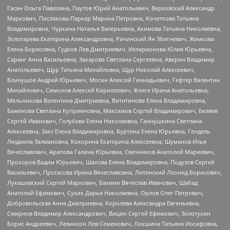
Гасан Ольга Павловна, Паутов Юрий Анатольевич, Верховский Александр
Маркович, Пислакова-Паркер Марина Петровна, Кочеткова Татьяна
Владимировна, Чуркина Наталья Валерьевна, Акимова Татьяна Николаевна,
Золотарева Екатерина Александровна, Рачинский Ян Збигневич, Жемкова
Елена Борисовна, Гудков Лев Дмитриевич, Илларионова Юлия Юрьевна,
Саранг Анна Васильевна, Захарова Светлана Сергеевна, Аверин Владимир
Анатольевич, Щур Татьяна Михайловна, Щур Николай Алексеевич,
Блинушов Андрей Юрьевич, Мосин Алексей Геннадьевич, Гефтер Валентин
Михайлович, Симонов Алексей Кириллович, Флиге Ирина Анатольевна,
Мельникова Валентина Дмитриевна, Вититинова Елена Владимировна,
Баженова Светлана Куприяновна, Максимов Сергей Владимирович, Беляев
Сергей Иванович, Голубева Елена Николаевна, Ганнушкина Светлана
Алексеевна, Закс Елена Владимировна, Буртина Елена Юрьевна, Гендель
Людмила Залмановна, Кокорина Екатерина Алексеевна, Шуманов Илья
Вячеславович, Арапова Галина Юрьевна, Свечников Анатолий Мариевич,
Прохоров Вадим Юрьевич, Шахова Елена Владимировна, Подузов Сергей
Васильевич, Протасова Ирина Вячеславовна, Литинский Леонид Борисович,
Лукашевский Сергей Маркович, Бахмин Вячеслав Иванович, Шабад
Анатолий Ефимович, Сухих Дарья Николаевна, Орлов Олег Петрович,
Добровольская Анна Дмитриевна, Королева Александра Евгеньевна,
Смирнов Владимир Александрович, Вицин Сергей Ефимович, Золотухин
Борис Андреевич, Левинсон Лев Семенович, Локшина Татьяна Иосифовна,