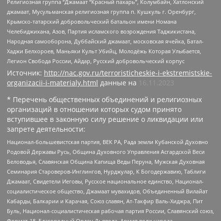
Религиозная группа “Джамаат “Красный пахарь”, Колумбайн, Хатлонский
джамаат, Мусульманская религиозная группа п. Кушкуль г. Оренбург,
Крымско-татарский добровольческий батальон имени Номана
Челебиджихана, Азов, Партия исламского возрождения Таджикистана,
Народная самооборона, Дуббайский джамаат, московская ячейка, Батал-
Хаджи Белхороев, Маньяки Культ Убийц, Молодёжь Которая Улыбается,
Легион Свобода России, Айдар, Русский добровольческий корпус
Источник:
http://nac.gov.ru/terroristicheskie-i-ekstremistskie-
organizacii-i-materialy.html
данные на
16.11.2023
* Перечень общественных объединений и религиозных
организаций в отношении которых судом принято
вступившее в законную силу решение о ликвидации или
запрете деятельности:
Национал-большевистская партия, ВЕК РА, Рада земли Кубанской Духовно
Родовой Державы Русь, Община Духовного Управления Асгардской Веси
Беловодья, Славянская Община Капища Веды Перуна, Мужская Духовная
Семинария Староверов-Инглингов, Нурджулар, К Богодержавию, Таблиги
Джамаат, Свидетели Иеговы, Русское национальное единство, Национал-
социалистическое общество, Джамаат мувахидов, Объединенный Вилайат
Кабарды, Балкарии и Карачая, Союз славян, Ат-Такфир Валь-Хиджра, Пит
Буль, Национал-социалистическая рабочая партия России, Славянский союз,
Формат-18, Благородный Орден Дьявола, Армия воли народа,