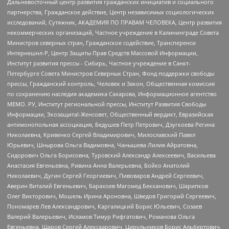
Дальневосточный центр развития гражданских инициатив и социального
партнерства, Гражданское действие, Центр независимых социологических
исследований, Сутяжник, АКАДЕМИЯ ПО ПРАВАМ ЧЕЛОВЕКА, Центр развития
некоммерческих организаций, Частное учреждение в Калининграде Совета
Министров северных стран, Гражданское содействие, Трансперенси
Интернешнл-Р, Центр Защиты Прав Средств Массовой Информации,
Институт развития прессы - Сибирь, Частное учреждение в Санкт-
Петербурге Совета Министров Северных Стран, Фонд поддержки свободы
прессы, Гражданский контроль, Человек и Закон, Общественная комиссия
по сохранению наследия академика Сахарова, Информационное агентство
МЕМО. РУ, Институт региональной прессы, Институт Развития Свободы
Информации, Экозащита!-Женсовет, Общественный вердикт, Евразийская
антимонопольная ассоциация, Бедушев Петр Петрович, Дзугкоева Регина
Николаевна, Кривенко Сергей Владимирович, Милославский Павел
Юрьевич, Шнырова Ольга Вадимовна, Чанышева Лилия Айратовна,
Сидорович Ольга Борисовна, Туровский Александр Алексеевич, Васильева
Анастасия Евгеньевна, Ривина Анна Валерьевна, Бойко Анатолий
Николаевич, Дугин Сергей Георгиевич, Пивоваров Андрей Сергеевич,
Аверин Виталий Евгеньевич, Барахоев Магомед Бекханович, Шарипков
Олег Викторович, Мошель Ирина Ароновна, Шведов Григорий Сергеевич,
Пономарев Лев Александрович, Каргалицкий Борис Юльевич, Созаев
Валерий Валерьевич, Исламов Тимур Рифгатович, Романова Ольга
Евгеньевна, Щаров Сергей Алексадрович, Цирульников Борис Альбертович,