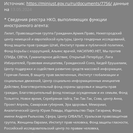
Источник:
https://minjust.gov.ru/ru/documents/7756/
данные
на
13.05.2024
* Сведения реестра НКО, выполняющих функции
иностранного агента:
Лилит, Правозащитная группа Гражданин.Армия.Право, Нижегородский
центр немецкой и европейской культуры, Центр гендерных исследований,
Фонд защиты прав граждан Штаб, Институт права и публичной политики,
Фонд борьбы с коррупцией, Альянс врачей, НАСИЛИЮ.НЕТ, Мы против
СПИДа, СВЕЧА, Гуманитарное действие, Открытый Петербург, Лига
Избирателей, Правовая инициатива, Гражданский Союз, Хасдей Ерушалаим,
Центр поддержки и содействия развитию средств массовой информации,
Горячая Линия, В защиту прав заключенных, Институт глобализации и
социальных движений, Центр социально-информационных инициатив
Действие, Благотворительный фонд охраны здоровья и защиты прав
граждан, Благотворительный фонд помощи осужденным и их семьям, Фонд
Тольятти, Новое время, Серебряная тайга, Так-Так-Так, Сова, центр Анна,
Проект Апрель, Самарская губерния, Эра здоровья, Мемориал,
Аналитический Центр Юрия Левады, Издательство Парк Гагарина, Фонд
имени Андрея Рылькова, Сфера, Центр СИБАЛЬТ, Уральская правозащитная
группа, Женщины Евразии, Институт прав человека, Фонд защиты гласности,
Российский исследовательский центр по правам человека,