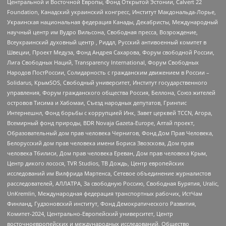
Центральной и Восточной Европы, Фонд Открытой Эстонии, Calvert 22
Foundation, Канадский украинский конгресс, Институт Макдональда-Лорье,
Украинская национальная федерация Канады, Декабристы, Международный
научный центр им Вудро Вильсона, Свободная пресса, Возрождение,
Всеукраинский духовный центр , Риддл, Русский антивоенный комитет в
Швеции, Проект Медуза, Фонд Андрея Сахарова, Форум свободной России,
Лига Свободных Наций, Transparеncy International, Форум Свободных
Народов ПостРоссии, Солидарность с гражданским движением в России –
Solidarus, КрымSOS, Свободный университет, Институт государственного
управления, Форум гражданского общества Россия, Беллона, Союз жителей
островов Тисима и Хабомаи, Съезд народных депутатов, Гринпис
Интернешнл, Фонд борьбы с коррупцией Инк, Завет церквей TCCN, Агора,
Всемирный фонд природы, BDR Novaja Gazeta-Europe, Алтай проект,
Образовательный дом прав человека Чернигов, Фонд Дом Прав Человека,
Белорусский дом прав человека имени Бориса Звозскова, Дом прав
человека Тбилиси, Дом прав человека Ереван, Дом прав человека Крым,
Центр дикого лосося, TVR Studios, ТВ Дождь, Центр европейских
исследований им Вилфрида Мартенса, Сетевое объединение журналистов
расследователей, АЛЛАТРА, За свободную Россию, Свободная Бурятия, Uralic,
UnKremlin, Международная федерация транспортных рабочих, ИстЧам
Финланд, Гудзоновский институт, Фонд Демократического Развития,
Комитет-2024, Центрально-Европейский университет, Центр
восточноевропейских и международных исследований, Общество