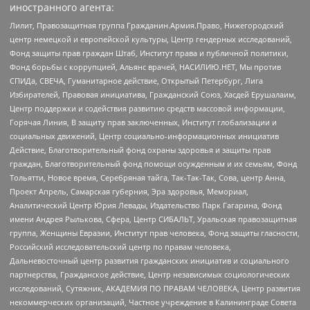
иностранного агента:
Лилит, Правозащитная группа Гражданин.Армия.Право, Нижегородский
центр немецкой и европейской культуры, Центр гендерных исследований,
Фонд защиты прав граждан Штаб, Институт права и публичной политики,
Фонд борьбы с коррупцией, Альянс врачей, НАСИЛИЮ.НЕТ, Мы против
СПИДа, СВЕЧА, Гуманитарное действие, Открытый Петербург, Лига
Избирателей, Правовая инициатива, Гражданский Союз, Хасдей Ерушалаим,
Центр поддержки и содействия развитию средств массовой информации,
Горячая Линия, В защиту прав заключенных, Институт глобализации и
социальных движений, Центр социально-информационных инициатив
Действие, Благотворительный фонд охраны здоровья и защиты прав
граждан, Благотворительный фонд помощи осужденным и их семьям, Фонд
Тольятти, Новое время, Серебряная тайга, Так-Так-Так, Сова, центр Анна,
Проект Апрель, Самарская губерния, Эра здоровья, Мемориал,
Аналитический Центр Юрия Левады, Издательство Парк Гагарина, Фонд
имени Андрея Рылькова, Сфера, Центр СИБАЛЬТ, Уральская правозащитная
группа, Женщины Евразии, Институт прав человека, Фонд защиты гласности,
Российский исследовательский центр по правам человека,
Дальневосточный центр развития гражданских инициатив и социального
партнерства, Гражданское действие, Центр независимых социологических
исследований, Сутяжник, АКАДЕМИЯ ПО ПРАВАМ ЧЕЛОВЕКА, Центр развития
некоммерческих организаций, Частное учреждение в Калининграде Совета