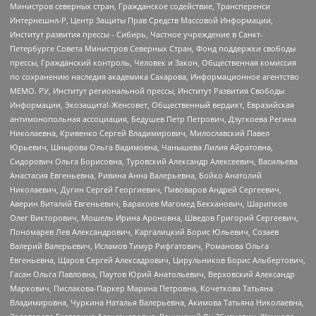
Министров северных стран, Гражданское содействие, Трансперенси
Интернешнл-Р, Центр Защиты Прав Средств Массовой Информации,
Институт развития прессы - Сибирь, Частное учреждение в Санкт-
Петербурге Совета Министров Северных Стран, Фонд поддержки свободы
прессы, Гражданский контроль, Человек и Закон, Общественная комиссия
по сохранению наследия академика Сахарова, Информационное агентство
МЕМО. РУ, Институт региональной прессы, Институт Развития Свободы
Информации, Экозащита!-Женсовет, Общественный вердикт, Евразийская
антимонопольная ассоциация, Бедушев Петр Петрович, Дзугкоева Регина
Николаевна, Кривенко Сергей Владимирович, Милославский Павел
Юрьевич, Шнырова Ольга Вадимовна, Чанышева Лилия Айратовна,
Сидорович Ольга Борисовна, Туровский Александр Алексеевич, Васильева
Анастасия Евгеньевна, Ривина Анна Валерьевна, Бойко Анатолий
Николаевич, Дугин Сергей Георгиевич, Пивоваров Андрей Сергеевич,
Аверин Виталий Евгеньевич, Барахоев Магомед Бекханович, Шарипков
Олег Викторович, Мошель Ирина Ароновна, Шведов Григорий Сергеевич,
Пономарев Лев Александрович, Каргалицкий Борис Юльевич, Созаев
Валерий Валерьевич, Исламов Тимур Рифгатович, Романова Ольга
Евгеньевна, Щаров Сергей Алексадрович, Цирульников Борис Альбертович,
Гасан Ольга Павловна, Паутов Юрий Анатольевич, Верховский Александр
Маркович, Пислакова-Паркер Марина Петровна, Кочеткова Татьяна
Владимировна, Чуркина Наталья Валерьевна, Акимова Татьяна Николаевна,