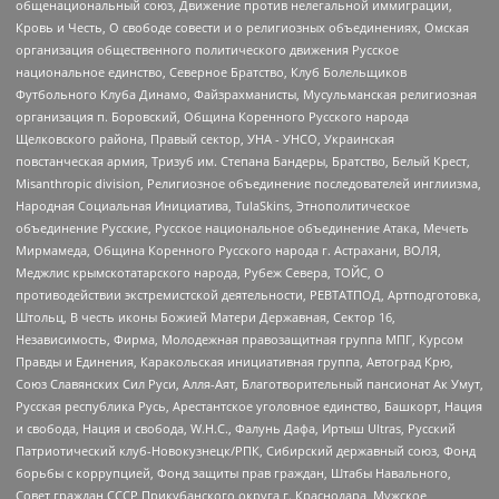
общенациональный союз, Движение против нелегальной иммиграции,
Кровь и Честь, О свободе совести и о религиозных объединениях, Омская
организация общественного политического движения Русское
национальное единство, Северное Братство, Клуб Болельщиков
Футбольного Клуба Динамо, Файзрахманисты, Мусульманская религиозная
организация п. Боровский, Община Коренного Русского народа
Щелковского района, Правый сектор, УНА - УНСО, Украинская
повстанческая армия, Тризуб им. Степана Бандеры, Братство, Белый Крест,
Misanthropic division, Религиозное объединение последователей инглиизма,
Народная Социальная Инициатива, TulaSkins, Этнополитическое
объединение Русские, Русское национальное объединение Атака, Мечеть
Мирмамеда, Община Коренного Русского народа г. Астрахани, ВОЛЯ,
Меджлис крымскотатарского народа, Рубеж Севера, ТОЙС, О
противодействии экстремистской деятельности, РЕВТАТПОД, Артподготовка,
Штольц, В честь иконы Божией Матери Державная, Сектор 16,
Независимость, Фирма, Молодежная правозащитная группа МПГ, Курсом
Правды и Единения, Каракольская инициативная группа, Автоград Крю,
Союз Славянских Сил Руси, Алля-Аят, Благотворительный пансионат Ак Умут,
Русская республика Русь, Арестантское уголовное единство, Башкорт, Нация
и свобода, Нация и свобода, W.H.С., Фалунь Дафа, Иртыш Ultras, Русский
Патриотический клуб-Новокузнецк/РПК, Сибирский державный союз, Фонд
борьбы с коррупцией, Фонд защиты прав граждан, Штабы Навального,
Совет граждан СССР Прикубанского округа г. Краснодара, Мужское