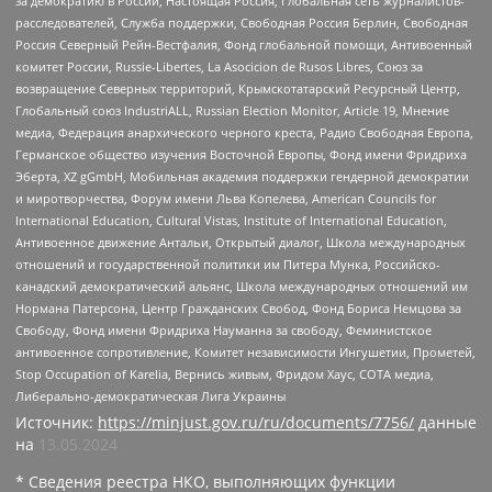
за демократию в России, Настоящая Россия, Глобальная сеть журналистов-
расследователей, Служба поддержки, Свободная Россия Берлин, Свободная
Россия Северный Рейн-Вестфалия, Фонд глобальной помощи, Антивоенный
комитет России, Russie-Libertes, La Asocicion de Rusos Libres, Союз за
возвращение Северных территорий, Крымскотатарский Ресурсный Центр,
Глобальный союз IndustriALL, Russian Election Monitor, Article 19, Мнение
медиа, Федерация анархического черного креста, Радио Свободная Европа,
Германское общество изучения Восточной Европы, Фонд имени Фридриха
Эберта, XZ gGmbH, Мобильная академия поддержки гендерной демократии
и миротворчества, Форум имени Льва Копелева, American Councils for
International Education, Cultural Vistas, Institute of International Education,
Антивоенное движение Антальи, Открытый диалог, Школа международных
отношений и государственной политики им Питера Мунка, Российско-
канадский демократический альянс, Школа международных отношений им
Нормана Патерсона, Центр Гражданских Свобод, Фонд Бориса Немцова за
Свободу, Фонд имени Фридриха Науманна за свободу, Феминистское
антивоенное сопротивление, Комитет независимости Ингушетии, Прометей,
Stop Occupation of Karelia, Вернись живым, Фридом Хаус, СОТА медиа,
Либерально-демократическая Лига Украины
Источник:
https://minjust.gov.ru/ru/documents/7756/
данные
на
13.05.2024
* Сведения реестра НКО, выполняющих функции