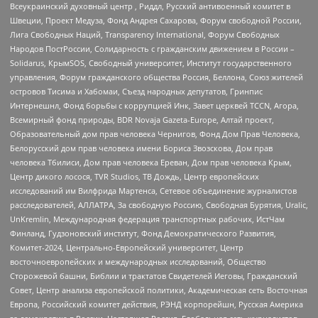
Всеукраинский духовный центр , Риддл, Русский антивоенный комитет в
Швеции, Проект Медуза, Фонд Андрея Сахарова, Форум свободной России,
Лига Свободных Наций, Transparеncy International, Форум Свободных
Народов ПостРоссии, Солидарность с гражданским движением в России –
Solidarus, КрымSOS, Свободный университет, Институт государственного
управления, Форум гражданского общества Россия, Беллона, Союз жителей
островов Тисима и Хабомаи, Съезд народных депутатов, Гринпис
Интернешнл, Фонд борьбы с коррупцией Инк, Завет церквей TCCN, Агора,
Всемирный фонд природы, BDR Novaja Gazeta-Europe, Алтай проект,
Образовательный дом прав человека Чернигов, Фонд Дом Прав Человека,
Белорусский дом прав человека имени Бориса Звозскова, Дом прав
человека Тбилиси, Дом прав человека Ереван, Дом прав человека Крым,
Центр дикого лосося, TVR Studios, ТВ Дождь, Центр европейских
исследований им Вилфрида Мартенса, Сетевое объединение журналистов
расследователей, АЛЛАТРА, За свободную Россию, Свободная Бурятия, Uralic,
UnKremlin, Международная федерация транспортных рабочих, ИстЧам
Финланд, Гудзоновский институт, Фонд Демократического Развития,
Комитет-2024, Центрально-Европейский университет, Центр
восточноевропейских и международных исследований, Общество
Сторожевой башни, Библии и трактатов Свидетелей Иеговы, Гражданский
Совет, Центр анализа европейской политики, Академическая сеть Восточная
Европа, Российский комитет действия, РЭНД корпорейшн, Русская Америка