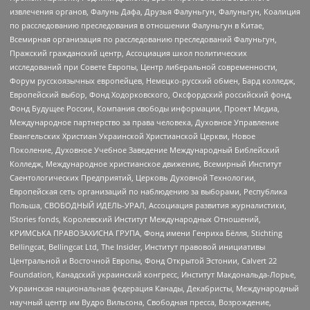
извлечения органов, Фалунь Дафа, Друзья Фалуньгун, Фалуньгун, Коалиция
по расследованию преследования в отношении Фалуньгун в Китае,
Всемирная организация по расследованию преследований Фалуньгун,
Пражский гражданский центр, Ассоциация школ политических
исследований при Совете Европы, Центр либеральной современности,
Форум русскоязычных европейцев, Немецко-русский обмен, Бард колледж,
Европейский выбор, Фонд Ходорковского, Оксфордский российский фонд,
Фонд Будущее России, Компания свободы информации, Проект Медиа,
Международное партнерство за права человека, Духовное Управление
Евангельских Христиан Украинской Христианской Церкви, Новое
Поколение, Духовное Учебное Заведение Международный Библейский
Колледж, Международное христианское движение, Всемирный Институт
Саентологических Предприятий, Церковь Духовной Технологии,
Европейская сеть организаций по наблюдению за выборами, Республика
Польша, СВОБОДНЫЙ ИДЕЛЬ-УРАЛ, Ассоциация развития журналистики,
IStories fonds, Королевский Институт Международных Отношений,
КРИМСЬКА ПРАВОЗАХИСНА ГРУПА, Фонд имени Генриха Бёлля, Stichting
Bellingcat, Bellingcat Ltd, The Insider, Институт правовой инициативы
Центральной и Восточной Европы, Фонд Открытой Эстонии, Calvert 22
Foundation, Канадский украинский конгресс, Институт Макдональда-Лорье,
Украинская национальная федерация Канады, Декабристы, Международный
научный центр им Вудро Вильсона, Свободная пресса, Возрождение,