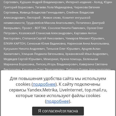
Для повышения удобства сайта мы используем
cookies (
подробнее
). К сайту подключены
сервисы Yandex.Metrika, LiveInternet, top.mail.ru,
Источник:
https://minjust.gov.ru/uploaded/files/reestr-
которые также используют файлы cookies
inostrannyih-agentov-22-03-2024.pdf
данные на
22.03.2024
(
подробнее
).
Я согласен/согласна