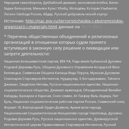
Народная самооборона, Дуббайский джамаат, московская ячейка, Батал-
Хаджи Белхороев, Маньяки Культ Убийц, Молодёжь Которая Улыбается,
Легион Свобода России, Айдар, Русский добровольческий корпус
Источник:
http://nac.gov.ru/terroristicheskie-i-ekstremistskie-
organizacii-i-materialy.html
данные на
16.11.2023
* Перечень общественных объединений и религиозных
организаций в отношении которых судом принято
вступившее в законную силу решение о ликвидации или
запрете деятельности:
Национал-большевистская партия, ВЕК РА, Рада земли Кубанской Духовно
Родовой Державы Русь, Община Духовного Управления Асгардской Веси
Беловодья, Славянская Община Капища Веды Перуна, Мужская Духовная
Семинария Староверов-Инглингов, Нурджулар, К Богодержавию, Таблиги
Джамаат, Свидетели Иеговы, Русское национальное единство, Национал-
социалистическое общество, Джамаат мувахидов, Объединенный Вилайат
Кабарды, Балкарии и Карачая, Союз славян, Ат-Такфир Валь-Хиджра, Пит
Буль, Национал-социалистическая рабочая партия России, Славянский союз,
Формат-18, Благородный Орден Дьявола, Армия воли народа,
Национальная Социалистическая Инициатива города Череповца, Духовно-
Родовая Держава Русь, Русское национальное единство, Древнерусской
Инглистической церкви Православных Староверов-Инглингов, Русский