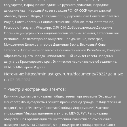
государство, Народное объединение русского движения, Народное
движение Адат, Народный совет граждан РСФСР СССР Архангельской
области, Проект Штурм, Граждане СССР, Держава Союз Советских Светлых
Родов, Совет Советских Социалистических Районов, Meta Platforms Inc,
Facebook, Instagram, WhatsApp, СИЧ-С14, Добровольческое Движение
Организации украинских националистов, Черный Комитет, Татарстанское
Региональное Всетатарское общественное движение, Невоград,
Молодежное Демократическое Движение Весна, Верховный Совет
Татарской Автономной Советской Социалистической Республики, Конгресс
ойрат-калмыцкого народа, Исполнительный комитет совета народных
депутатов Красноярского края, Этническое национальное объединение,
ЛГБТ, Я.МЫ Сергей Фургал
Источник:
https://minjust.gov.ru/ru/documents/7822/
данные
на
03.05.2024
* Реестр иностранных агентов:
Калининградская региональная общественная организация "Экозащита!-Женсовет", Фонд содействия защите прав и свобод граждан "Общественный вердикт", Фонд "Институт Развития Свободы Информации", Частное учреждение "Информационное агентство МЕМО. РУ", Региональная общественная организация "Общественная комиссия по сохранению наследия академика Сахарова", Фонд поддержки свободы прессы, Санкт-Петербургская общественная правозащитная организация "Гражданский контроль", Межрегиональная общественная организация "Информационно-просветительский центр "Мемориал", Региональный Фонд "Центр Защиты Прав Средств Массовой Информации", с 05.12.2023 Фонд "Центр Защиты Прав Средств массовой информации", Региональная общественная благотворительная организация помощи беженцам и мигрантам "Гражданское содействие", Негосударственное образовательное учреждение дополнительного профессионального образования (повышение квалификации) специалистов "АКАДЕМИЯ ПО ПРАВАМ ЧЕЛОВЕКА", Свердловская региональная общественная организация "Сутяжник", Автономная некоммерческая организация "Центр независимых социологических исследований", Союз общественных объединений "Российский исследовательский центр по правам человека", Региональное общественное учреждение научно-информационный центр "МЕМОРИАЛ", Некоммерческая организация "Фонд защиты гласности", Автономная некоммерческая организация "Институт прав человека", Городская общественная организация "Екатеринбургское общество "МЕМОРИАЛ", Городская общественная организация "Рязанское историко-просветительское и правозащитное общество "Мемориал" (Рязанский Мемориал), Челябинский региональный орган общественной самодеятельности – женское общественное объединение "Женщины Евразии", Челябинский региональный орган общественной самодеятельности "Уральская правозащитная группа", Фонд содействия защите здоровья и социальной справедливости имени Андрея Рылькова, Автономная Некоммерческая Организация "Аналитический Центр Юрия Левады", Автономная некоммерческая организация социальной поддержки населения "Проект Апрель", Региональная общественная организация помощи женщинам и детям, находящимся в кризисной ситуации "Информационно-методический центр "Анна", Фонд содействия развитию массовых коммуникаций и правовому просвещению "Так-так-Так", Фонд содействия устойчивому развитию "Серебряная тайга", Свердловский региональный общественный фонд социальных проектов "Новое время", "Idel.Реалии", Кавказ.Реалии, Крым.Реалии, Телеканал Настоящее Время, Татаро-башкирская служба Радио Свобода (Azatliq Radiosi), Радио Свободная Европа/Радио Свобода (PCE/PC), "Сибирь.Реалии", "Фактограф", Благотворительный фонд помощи осужденным и их семьям, Автономная некоммерческая организация "Институт глобализации и социальных движений", Фонд "В защиту прав заключенных", Частное учреждение "Центр поддержки и содействия развитию средств массовой информации", Пензенский региональный общественный благотворительный фонд "Гражданский союз", "Север.Реалии", Некоммерческая организация Фонд "Правовая инициатива", Общество с ограниченной ответственностью "Радио Свободная Европа/Радио Свобода", Чешское информационное агентство "MEDIUM-ORIENT", Красноярская региональная общественная организация "Мы против СПИДа", Камалягин Денис Николаевич, Маркелов Сергей Евгеньевич, Пономарев Лев Александрович, Савицкая Людмила Алексеевна, Автономная некоммерческая организация "Центр по работе с проблемой насилия "НАСИЛИЮ.НЕТ", Межрегиональный профессиональный союз работников здравоохранения "Альянс врачей", Юридическое лицо, зарегистрированное в Латвийской Республике, SIA "Medusa Project" (регистрационный номер 40103797863, дата регистрации 10.06.2014), Некоммерческая организация "Фонд по борьбе с коррупцией", Автономная некоммерческая организация "Институт права и публичной политики", Баданин Роман Сергеевич, Гликин Максим Александрович, Железнова Мария Михайловна, Лукьянова Юлия Сергеевна, Маетная Елизавета Витальевна, Маняхин Петр Борисович, Чуракова Ольга Владимировна, Ярош Юлия Петровна, Юридическое лицо "The Insider SIA", зарегистрированное в Риге, Латвийская Республика (дата регистрации 26.06.2015), являющееся администратором доменного имени интернет-издания "The Insider SIA", https://theins.ru, Постернак Алексей Евгеньевич, Рубин Михаил Аркадьевич, Анин Роман Александрович, Юридическое лицо Istories fonds, зарегистрированное в Латвийской Республике (регистрационный номер 50008295751, дата регистрации 24.02.2020), Великовский Дмитрий Александрович, Долинина Ирина Николаевна, Мароховская Алеся Алексеевна, Шлейнов Роман Юрьевич, Шмагун Олеся Валентиновна, Общество с ограниченной ответственностью "Альтаир 2021", Общество с ограниченной ответственностью "Вега 2021", Общество с ограниченной ответственностью "Главный редактор 2021", Общество с ограниченной ответственностью "Ромашки монолит", Важенков Артем Валерьевич, Ивановская областная общественная организация "Центр гендерных исследований", Гурман Юрий Альбертович, Медиапроект "ОВД-Инфо", Егоров Владимир Владимирович, Жилинский Владимир Александрович, Общество с ограниченной ответственностью "ЗП", Иванова София Юрьевна, Карезина Инна Павловна, Кильтау Екатерина Викторовна, Петров Алексей Викторович, Пискунов Сергей Евгеньевич, Смирнов Сергей Сергеевич, Тихонов Михаил Сергеевич, Общество с ограниченной ответственностью "ЖУРНАЛИСТ-ИНОСТРАННЫЙ АГЕНТ", Арапова Галина Юрьевна, Вольтская Татьяна Анатольевна, Американская компания "Mason G.E.S. Anonymous Foundation" (США), являющаяся владельцем интернет-издания https://mnews.world/, Компания "Stichting Bellingcat", зарегистрированная в Нидерландах (дата регистрации 11.07.2018), Захаров Андрей Вячеславович, Клепиковская Екатерина Дмитриевна, Общество с ограниченной ответственностью "МЕМО", Перл Роман Александрович, Симонов Евгений Алексеевич, Соловьева Елена Анатольевна, Сотников Даниил Владимирович, Сурначева Елизавета Дмитриевна, Автономная некоммерческая организация по защите прав человека и информированию населения "Якутия – Наше Мнение", Общество с ограниченной ответственностью "Москоу диджитал медиа", с 26.01.2023 Общество с ограниченной ответственностью "Чайка Белые сады", Ветошкина Валерия Валерьевна, Заговора Максим Александрович, Межрегиональное общественное движение "Российская ЛГБТ - сеть", Оленичев Максим Владимирович, Павлов Иван Юрьевич, Скворцова Елена Сергеевна, Общество с ограниченной ответственностью "Как бы инагент", Кочетков Игорь Викторович, Общество с ограниченной ответственностью "Честные выборы", Еланчик Олег Александрович, Общество с ограниченной ответственностью "Нобелевский призыв", Гималова Регина Эмилевна, Григорьев Андрей Валерьевич, Григорьева Алина Александровна, Ассоциация по содействию защите прав призывников, альтернативнослужащих и военнослужащих "Правозащитная группа "Гражданин.Армия.Право", Хисамова Регина Фаритовна, Автономная некоммерческая организация по реализации социально-правовых программ "Лилит", Дальневосточное общественное движение "Маяк", Санкт-Петербургская ЛГБТ-инициативная группа "Выход", Инициативная группа ЛГБТ+ "Реверс", Алексеев Андрей Викторович, Бекбулатова Таисия Львовна, Беляев Иван Михайлович, Владыкина Елена Сергеевна, Гельман Марат Александрович, Никульшина Вероника Юрьевна, Толоконникова Надежда Андреевна, Шендерович Виктор Анатольевич, Общество с ограниченной ответственностью "Данное сообщение", Общество с ограниченной ответственностью Издательский дом "Новая глава", Айнбиндер Александра Александровна, Московский комьюнити-центр для ЛГБТ+инициатив, Благотворительный фонд развития филантропии, Deutsche Welle (Германия, Kurt-Schumacher-Strasse 3, 53113 Bonn), Борзунова Мария Михайловна, Воробьев Виктор Викторович, Голубева Анна Львовна, Константинова Алла Михайловна, Малкова Ирина Владимировна, Мурадов Мурад Абдулгалимович, Осетинская Елизавета Николаевна, Понасенков Евгений Николаевич, Ганапольский Матвей Юрьевич, Киселев Евгений Алексеевич, Борухович Ирина Григорьевна, Дремин Иван Тимофеевич, Дубровский Дмитрий Викторович, Красноярская региональная общественная организация поддержки и развития альтернативных образовательных технологий и межкультурных коммуникаций "ИНТЕРРА", Маяковская Екатерина Алексеевна, Фейгин Марк Захарович, Филимонов Андрей Викторович, Дзугкоева Регина Николаевна, Доброхотов Роман Александрович, Дудь Юрий Александрович, Елкин Сергей Владимирович, Кругликов Кирилл Игоревич, Сабунаева Мария Леонидовна, Семенов Алексей Владимирович, Шаинян Карен Багратович, Шульман Екатерина Михайловна, Асафьев Артур Валерьевич, Вахштайн Виктор Семенович, Венедиктов Алексей Алексеевич, Лушникова Екатерина Евгеньевна, Волков Леонид Михайлович, Невзоров Александр Глебович, Пархоменко Сергей Борисович, Сироткин Ярослав Николаевич, Кара-Мурза Владимир Владимирович, Баранова Наталья Владимировна, Гозман Леонид Яковлевич, Кагарлицкий Борис Юльевич, Климарев Михаил Валерьевич, Милов Владимир Станиславович, Автономная некоммерческая организация Краснодарский центр современного искусства "Типография", Моргенштерн Алишер Тагирович, Соболь Любовь Эдуардовна, Общество с ограниченной ответственностью "ЛИЗА НОРМ", Каспаров Гарри Кимович, Ходорковский Михаил Борисович, Общество с ограниченной ответственностью "Апрельские тезисы", Данилович Ирина Брониславовна, Кашин Олег Владимирович, Петров Николай Владимирович, Пивоваров Алексей Владимирович, Соколов Михаил Владимирович, Цветкова Юлия Владимировна, Чичваркин Евгений Александрович, Комитет против пыток/Команда против пыток, Общество с ограниченной ответственностью "Первый научный", Общество с ограниченной ответственностью "Вертолет и ко", Белоцерковская Вероника Борисовна, Кац Максим Евгеньевич, Лазарева Татьяна Юрьевна, Шаведдинов Руслан Табризович, Яшин Илья Валерьевич, Общество с ограниченной ответственностью "Иноагент ААВ", Алешковский Дмитрий Петрович, Альбац Евгения Марковна, Быков Дмитрий Львович, Галямина Юлия Евгеньевна, Лойко Сергей Леонидович, Мартынов Кирилл Константинович, Медведев Сергей Александрович, Крашенинников Федор Геннадиевич, Гордеева Катерина Вл