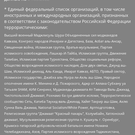
* Единый федеральный список организаций, в том числе
иностранных и международных организаций, признанных
в соответствии с законодательством Российской Федерации
террористическими:
Высший военный Маджлисуль Шура Объединенных сил моджахедов
Кавказа, Конгресс народов Ичкерии и Дагестана, База, Асбат аль-Ансар,
Священная война, Исламская группа, Братья-мусульмане, Партия
исламского освобождения, Лашкар-И-Тайба, Исламская группа, Движение
Талибан, Исламская партия Туркестана, Общество социальных реформ,
Общество возрождения исламского наследия, Дом двух святых, Джунд аш-
Шам, Исламский джихад, Аль-Каида, Имарат Кавказ, АБТО, Правый сектор,
Исламское государство, Джабха аль-Нусра ли-Ахль аш-Шам, Народное
ополчение имени К. Минина и Д. Пожарского, Аджр от Аллаха Субхану уа
Тагьаля SHAM, АУМ Синрике, Муджахеды джамаата Ат-Тавхида Валь-Джихад,
Чистопольский Джамаат, Рохнамо ба суи давлати исломи, Террористическое
сообщество Сеть, Катиба Таухид валь-Джихад, Хайят Тахрир аш-Шам, Ахлю
Сунна Валь Джамаа, National Socialism/White Power, Артподготовка,
Религиозная группа “Джамаат “Красный пахарь”, Колумбайн, Хатлонский
джамаат, Мусульманская религиозная группа п. Кушкуль г. Оренбург,
Крымско-татарский добровольческий батальон имени Номана
Челебиджихана, Азов, Партия исламского возрождения Таджикистана,