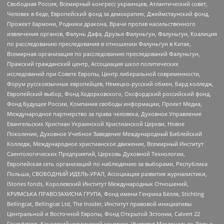
Свободная Россия, Всемирный конгресс украинцев, Атлантический совет,
Человек в беде, Европейский фонд за демократию, Джеймстаунский фонд,
Прожект Хармони, Родники дракона, Врачи против насильственного
извлечения органов, Фалунь Дафа, Друзья Фалуньгун, Фалуньгун, Коалиция
по расследованию преследования в отношении Фалуньгун в Китае,
Всемирная организация по расследованию преследований Фалуньгун,
Пражский гражданский центр, Ассоциация школ политических
исследований при Совете Европы, Центр либеральной современности,
Форум русскоязычных европейцев, Немецко-русский обмен, Бард колледж,
Европейский выбор, Фонд Ходорковского, Оксфордский российский фонд,
Фонд Будущее России, Компания свободы информации, Проект Медиа,
Международное партнерство за права человека, Духовное Управление
Евангельских Христиан Украинской Христианской Церкви, Новое
Поколение, Духовное Учебное Заведение Международный Библейский
Колледж, Международное христианское движение, Всемирный Институт
Саентологических Предприятий, Церковь Духовной Технологии,
Европейская сеть организаций по наблюдению за выборами, Республика
Польша, СВОБОДНЫЙ ИДЕЛЬ-УРАЛ, Ассоциация развития журналистики,
IStories fonds, Королевский Институт Международных Отношений,
КРИМСЬКА ПРАВОЗАХИСНА ГРУПА, Фонд имени Генриха Бёлля, Stichting
Bellingcat, Bellingcat Ltd, The Insider, Институт правовой инициативы
Центральной и Восточной Европы, Фонд Открытой Эстонии, Calvert 22
Foundation, Канадский украинский конгресс, Институт Макдональда-Лорье,