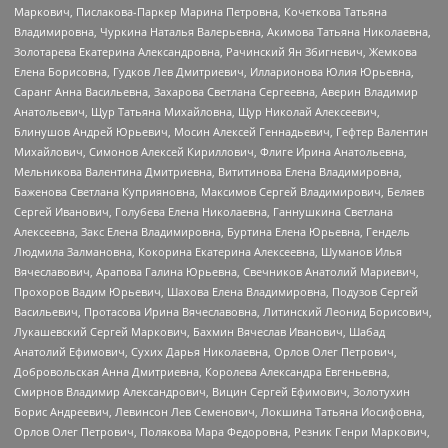
Маркович, Пислакова-Паркер Марина Петровна, Кочеткова Татьяна
Владимировна, Чуркина Наталья Валерьевна, Акимова Татьяна Николаевна,
Золотарева Екатерина Александровна, Рачинский Ян Збигневич, Жемкова
Елена Борисовна, Гудков Лев Дмитриевич, Илларионова Юлия Юрьевна,
Саранг Анна Васильевна, Захарова Светлана Сергеевна, Аверин Владимир
Анатольевич, Щур Татьяна Михайловна, Щур Николай Алексеевич,
Блинушов Андрей Юрьевич, Мосин Алексей Геннадьевич, Гефтер Валентин
Михайлович, Симонов Алексей Кириллович, Флиге Ирина Анатольевна,
Мельникова Валентина Дмитриевна, Вититинова Елена Владимировна,
Баженова Светлана Куприяновна, Максимов Сергей Владимирович, Беляев
Сергей Иванович, Голубева Елена Николаевна, Ганнушкина Светлана
Алексеевна, Закс Елена Владимировна, Буртина Елена Юрьевна, Гендель
Людмила Залмановна, Кокорина Екатерина Алексеевна, Шуманов Илья
Вячеславович, Арапова Галина Юрьевна, Свечников Анатолий Мариевич,
Прохоров Вадим Юрьевич, Шахова Елена Владимировна, Подузов Сергей
Васильевич, Протасова Ирина Вячеславовна, Литинский Леонид Борисович,
Лукашевский Сергей Маркович, Бахмин Вячеслав Иванович, Шабад
Анатолий Ефимович, Сухих Дарья Николаевна, Орлов Олег Петрович,
Добровольская Анна Дмитриевна, Королева Александра Евгеньевна,
Смирнов Владимир Александрович, Вицин Сергей Ефимович, Золотухин
Борис Андреевич, Левинсон Лев Семенович, Локшина Татьяна Иосифовна,
Орлов Олег Петрович, Полякова Мара Федоровна, Резник Генри Маркович,