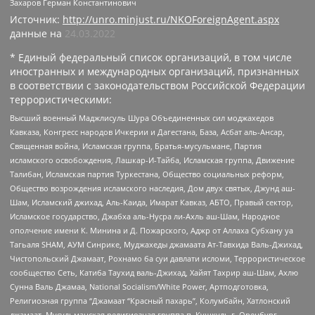
Захаров Герман Константинович
Источник:
http://unro.minjust.ru/NKOForeignAgent.aspx
данные на
24.03.2022
* Единый федеральный список организаций, в том числе
иностранных и международных организаций, признанных
в соответствии с законодательством Российской Федерации
террористическими:
Высший военный Маджлисуль Шура Объединенных сил моджахедов
Кавказа, Конгресс народов Ичкерии и Дагестана, База, Асбат аль-Ансар,
Священная война, Исламская группа, Братья-мусульмане, Партия
исламского освобождения, Лашкар-И-Тайба, Исламская группа, Движение
Талибан, Исламская партия Туркестана, Общество социальных реформ,
Общество возрождения исламского наследия, Дом двух святых, Джунд аш-
Шам, Исламский джихад, Аль-Каида, Имарат Кавказ, АБТО, Правый сектор,
Исламское государство, Джабха аль-Нусра ли-Ахль аш-Шам, Народное
ополчение имени К. Минина и Д. Пожарского, Аджр от Аллаха Субхану уа
Тагьаля SHAM, АУМ Синрике, Муджахеды джамаата Ат-Тавхида Валь-Джихад,
Чистопольский Джамаат, Рохнамо ба суи давлати исломи, Террористическое
сообщество Сеть, Катиба Таухид валь-Джихад, Хайят Тахрир аш-Шам, Ахлю
Сунна Валь Джамаа, National Socialism/White Power, Артподготовка,
Религиозная группа “Джамаат “Красный пахарь”, Колумбайн, Хатлонский
джамаат, Мусульманская религиозная группа п. Кушкуль г. Оренбург,