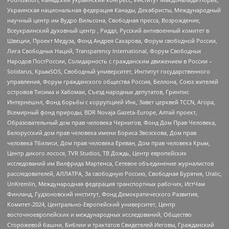
Украинская национальная федерация Канады, Декабристы, Международный
научный центр им Вудро Вильсона, Свободная пресса, Возрождение,
Всеукраинский духовный центр , Риддл, Русский антивоенный комитет в
Швеции, Проект Медуза, Фонд Андрея Сахарова, Форум свободной России,
Лига Свободных Наций, Transparеncy International, Форум Свободных
Народов ПостРоссии, Солидарность с гражданским движением в России –
Solidarus, КрымSOS, Свободный университет, Институт государственного
управления, Форум гражданского общества Россия, Беллона, Союз жителей
островов Тисима и Хабомаи, Съезд народных депутатов, Гринпис
Интернешнл, Фонд борьбы с коррупцией Инк, Завет церквей TCCN, Агора,
Всемирный фонд природы, BDR Novaja Gazeta-Europe, Алтай проект,
Образовательный дом прав человека Чернигов, Фонд Дом Прав Человека,
Белорусский дом прав человека имени Бориса Звозскова, Дом прав
человека Тбилиси, Дом прав человека Ереван, Дом прав человека Крым,
Центр дикого лосося, TVR Studios, ТВ Дождь, Центр европейских
исследований им Вилфрида Мартенса, Сетевое объединение журналистов
расследователей, АЛЛАТРА, За свободную Россию, Свободная Бурятия, Uralic,
UnKremlin, Международная федерация транспортных рабочих, ИстЧам
Финланд, Гудзоновский институт, Фонд Демократического Развития,
Комитет-2024, Центрально-Европейский университет, Центр
восточноевропейских и международных исследований, Общество
Сторожевой башни, Библии и трактатов Свидетелей Иеговы, Гражданский