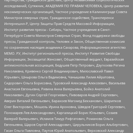
исследований, Сутяжник, АКАДЕМИЯ ПО ПРАВАМ ЧЕЛОВЕКА, Центр развития
некоммерческих организаций, Частное учреждение в Калининграде Совета
Министров северных стран, Гражданское содействие, Трансперенси
Интернешнл-Р, Центр Защиты Прав Средств Массовой Информации,
Институт развития прессы - Сибирь, Частное учреждение в Санкт-
Петербурге Совета Министров Северных Стран, Фонд поддержки свободы
прессы, Гражданский контроль, Человек и Закон, Общественная комиссия
по сохранению наследия академика Сахарова, Информационное агентство
МЕМО. РУ, Институт региональной прессы, Институт Развития Свободы
Информации, Экозащита!-Женсовет, Общественный вердикт, Евразийская
антимонопольная ассоциация, Бедушев Петр Петрович, Дзугкоева Регина
Николаевна, Кривенко Сергей Владимирович, Милославский Павел
Юрьевич, Шнырова Ольга Вадимовна, Чанышева Лилия Айратовна,
Сидорович Ольга Борисовна, Туровский Александр Алексеевич, Васильева
Анастасия Евгеньевна, Ривина Анна Валерьевна, Бойко Анатолий
Николаевич, Дугин Сергей Георгиевич, Пивоваров Андрей Сергеевич,
Аверин Виталий Евгеньевич, Барахоев Магомед Бекханович, Шарипков
Олег Викторович, Мошель Ирина Ароновна, Шведов Григорий Сергеевич,
Пономарев Лев Александрович, Каргалицкий Борис Юльевич, Созаев
Валерий Валерьевич, Исламов Тимур Рифгатович, Романова Ольга
Евгеньевна, Щаров Сергей Алексадрович, Цирульников Борис Альбертович,
Гасан Ольга Павловна, Паутов Юрий Анатольевич, Верховский Александр