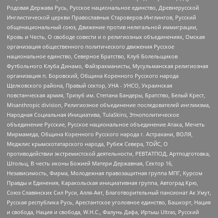
Родовая Держава Русь, Русское национальное единство, Древнерусской
Инглистической церкви Православных Староверов-Инглингов, Русский
общенациональный союз, Движение против нелегальной иммиграции,
Кровь и Честь, О свободе совести и о религиозных объединениях, Омская
организация общественного политического движения Русское
национальное единство, Северное Братство, Клуб Болельщиков
Футбольного Клуба Динамо, Файзрахманисты, Мусульманская религиозная
организация п. Боровский, Община Коренного Русского народа
Щелковского района, Правый сектор, УНА - УНСО, Украинская
повстанческая армия, Тризуб им. Степана Бандеры, Братство, Белый Крест,
Misanthropic division, Религиозное объединение последователей инглиизма,
Народная Социальная Инициатива, TulaSkins, Этнополитическое
объединение Русские, Русское национальное объединение Атака, Мечеть
Мирмамеда, Община Коренного Русского народа г. Астрахани, ВОЛЯ,
Меджлис крымскотатарского народа, Рубеж Севера, ТОЙС, О
противодействии экстремистской деятельности, РЕВТАТПОД, Артподготовка,
Штольц, В честь иконы Божией Матери Державная, Сектор 16,
Независимость, Фирма, Молодежная правозащитная группа МПГ, Курсом
Правды и Единения, Каракольская инициативная группа, Автоград Крю,
Союз Славянских Сил Руси, Алля-Аят, Благотворительный пансионат Ак Умут,
Русская республика Русь, Арестантское уголовное единство, Башкорт, Нация
и свобода, Нация и свобода, W.H.С., Фалунь Дафа, Иртыш Ultras, Русский