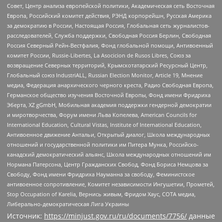
Совет, Центр анализа европейской политики, Академическая сеть Восточная
Европа, Российский комитет действия, РЭНД корпорейшн, Русская Америка
за демократию в России, Настоящая Россия, Глобальная сеть журналистов-
расследователей, Служба поддержки, Свободная Россия Берлин, Свободная
Россия Северный Рейн-Вестфалия, Фонд глобальной помощи, Антивоенный
комитет России, Russie-Libertes, La Asocicion de Rusos Libres, Союз за
возвращение Северных территорий, Крымскотатарский Ресурсный Центр,
Глобальный союз IndustriALL, Russian Election Monitor, Article 19, Мнение
медиа, Федерация анархического черного креста, Радио Свободная Европа,
Германское общество изучения Восточной Европы, Фонд имени Фридриха
Эберта, XZ gGmbH, Мобильная академия поддержки гендерной демократии
и миротворчества, Форум имени Льва Копелева, American Councils for
International Education, Cultural Vistas, Institute of International Education,
Антивоенное движение Антальи, Открытый диалог, Школа международных
отношений и государственной политики им Питера Мунка, Российско-
канадский демократический альянс, Школа международных отношений им
Нормана Патерсона, Центр Гражданских Свобод, Фонд Бориса Немцова за
Свободу, Фонд имени Фридриха Науманна за свободу, Феминистское
антивоенное сопротивление, Комитет независимости Ингушетии, Прометей,
Stop Occupation of Karelia, Вернись живым, Фридом Хаус, СОТА медиа,
Либерально-демократическая Лига Украины
Источник:
https://minjust.gov.ru/ru/documents/7756/
данные