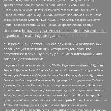
Крымско-татарский добровольческий батальон имени Номана
Челебиджихана, Азов, Партия исламского возрождения Таджикистана,
Народная самооборона, Дуббайский джамаат, московская ячейка, Батал-
Хаджи Белхороев, Маньяки Культ Убийц, Молодёжь Которая Улыбается,
Легион Свобода России, Айдар, Русский добровольческий корпус
Источник:
http://nac.gov.ru/terroristicheskie-i-ekstremistskie-
organizacii-i-materialy.html
данные на
16.11.2023
* Перечень общественных объединений и религиозных
организаций в отношении которых судом принято
вступившее в законную силу решение о ликвидации или
запрете деятельности:
Национал-большевистская партия, ВЕК РА, Рада земли Кубанской Духовно
Родовой Державы Русь, Община Духовного Управления Асгардской Веси
Беловодья, Славянская Община Капища Веды Перуна, Мужская Духовная
Семинария Староверов-Инглингов, Нурджулар, К Богодержавию, Таблиги
Джамаат, Свидетели Иеговы, Русское национальное единство, Национал-
социалистическое общество, Джамаат мувахидов, Объединенный Вилайат
Кабарды, Балкарии и Карачая, Союз славян, Ат-Такфир Валь-Хиджра, Пит
Буль, Национал-социалистическая рабочая партия России, Славянский союз,
Формат-18, Благородный Орден Дьявола, Армия воли народа,
Национальная Социалистическая Инициатива города Череповца, Духовно-