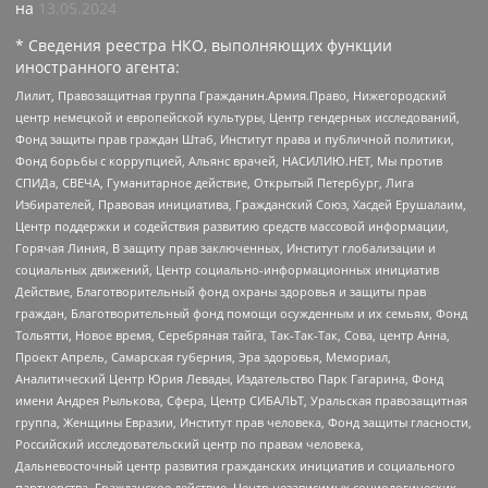
на
13.05.2024
* Сведения реестра НКО, выполняющих функции
иностранного агента:
Лилит, Правозащитная группа Гражданин.Армия.Право, Нижегородский
центр немецкой и европейской культуры, Центр гендерных исследований,
Фонд защиты прав граждан Штаб, Институт права и публичной политики,
Фонд борьбы с коррупцией, Альянс врачей, НАСИЛИЮ.НЕТ, Мы против
СПИДа, СВЕЧА, Гуманитарное действие, Открытый Петербург, Лига
Избирателей, Правовая инициатива, Гражданский Союз, Хасдей Ерушалаим,
Центр поддержки и содействия развитию средств массовой информации,
Горячая Линия, В защиту прав заключенных, Институт глобализации и
социальных движений, Центр социально-информационных инициатив
Действие, Благотворительный фонд охраны здоровья и защиты прав
граждан, Благотворительный фонд помощи осужденным и их семьям, Фонд
Тольятти, Новое время, Серебряная тайга, Так-Так-Так, Сова, центр Анна,
Проект Апрель, Самарская губерния, Эра здоровья, Мемориал,
Аналитический Центр Юрия Левады, Издательство Парк Гагарина, Фонд
имени Андрея Рылькова, Сфера, Центр СИБАЛЬТ, Уральская правозащитная
группа, Женщины Евразии, Институт прав человека, Фонд защиты гласности,
Российский исследовательский центр по правам человека,
Дальневосточный центр развития гражданских инициатив и социального
партнерства, Гражданское действие, Центр независимых социологических