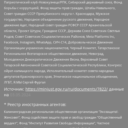
Патриотический клуб-Новокузнецк/РПК, Сибирский державный союз, Фонд
борьбы с коррупцией, Фонд защиты прав граждан, Штабы Навального,
Совет граждан СССР Прикубанского округа г. Краснодара, Мужское
государство, Народное объединение русского движения, Народное
движение Адат, Народный совет граждан РСФСР СССР Архангельской
области, Проект Штурм, Граждане СССР, Держава Союз Советских Светлых
Родов, Совет Советских Социалистических Районов, Meta Platforms Inc,
Facebook, Instagram, WhatsApp, СИЧ-С14, Добровольческое Движение
Организации украинских националистов, Черный Комитет, Татарстанское
Региональное Всетатарское общественное движение, Невоград,
Молодежное Демократическое Движение Весна, Верховный Совет
Татарской Автономной Советской Социалистической Республики, Конгресс
ойрат-калмыцкого народа, Исполнительный комитет совета народных
депутатов Красноярского края, Этническое национальное объединение,
ЛГБТ, Я.МЫ Сергей Фургал
Источник:
https://minjust.gov.ru/ru/documents/7822/
данные
на
03.05.2024
* Реестр иностранных агентов:
Калининградская региональная общественная организация "Экозащита!-Женсовет", Фонд содействия защите прав и свобод граждан "Общественный вердикт", Фонд "Институт Развития Свободы Информации", Частное учреждение "Информационное агентство МЕМО. РУ", Региональная общественная организация "Общественная комиссия по сохранению наследия академика Сахарова", Фонд поддержки свободы прессы, Санкт-Петербургская общественная правозащитная организация "Гражданский контроль", Межрегиональная общественная организация "Информационно-просветительский центр "Мемориал", Региональный Фонд "Центр Защиты Прав Средств Массовой Информации", с 05.12.2023 Фонд "Центр Защиты Прав Средств массовой информации", Региональная общественная благотворительная организация помощи беженцам и мигрантам "Гражданское содействие", Негосударственное образовательное учреждение дополнительного профессионального образования (повышение квалификации) специалистов "АКАДЕМИЯ ПО ПРАВАМ ЧЕЛОВЕКА", Свердловская региональная общественная организация "Сутяжник", Автономная некоммерческая организация "Центр независимых социологических исследований", Союз общественных объединений "Российский исследовательский центр по правам человека", Региональное общественное учреждение научно-информационный центр "МЕМОРИАЛ", Некоммерческая организация "Фонд защиты гласности", Автономная некоммерческая организация "Институт прав человека", Городская общественная организация "Екатеринбургское общество "МЕМОРИАЛ", Городская общественная организация "Рязанское историко-просветительское и правозащитное общество "Мемориал" (Рязанский Мемориал), Челябинский региональный орган общественной самодеятельности – женское общественное объединение "Женщины Евразии", Челябинский региональный орган общественной самодеятельности "Уральская правозащитная группа", Фонд содействия защите здоровья и социальной справедливости имени Андрея Рылькова, Автономная Некоммерческая Организация "Аналитический Центр Юрия Левады", Автономная некоммерческая организация социальной поддержки населения "Проект Апрель", Региональная общественная организация помощи женщинам и детям, находящимся в кризисной ситуации "Информационно-методический центр "Анна", Фонд содействия развитию массовых коммуникаций и правовому просвещению "Так-так-Так", Фонд содействия устойчивому развитию "Серебряная тайга", Свердловский региональный общественный фонд социальных проектов "Новое время", "Idel.Реалии", Кавказ.Реалии, Крым.Реалии, Телеканал Настоящее Время, Татаро-башкирская служба Радио Свобода (Azatliq Radiosi), Радио Свободная Европа/Радио Свобода (PCE/PC), "Сибирь.Реалии", "Фактограф", Благотворительный фонд помощи осужденным и их семьям, Автономная некоммерческая организация "Институт глобализации и социальных движений", Фонд "В защиту прав заключенных", Частное учреждение "Центр поддержки и содействия развитию средств массовой информации", Пензенский региональный общественный благотворительный фонд "Гражданский союз", "Север.Реалии", Некоммерческая организация Фонд "Правовая инициатива", Общество с ограниченной ответственностью "Радио Свободная Европа/Радио Свобода", Чешское информационное агентство "MEDIUM-ORIENT", Красноярская региональная общественная организация "Мы против СПИДа", Камалягин Денис Николаевич, Маркелов Сергей Евгеньевич, Пономарев Лев Александрович, Савицкая Людмила Алексеевна, Автономная некоммерческая организация "Центр по работе с проблемой насилия "НАСИЛИЮ.НЕТ", Межрегиональный профессиональный союз работников здравоохранения "Альянс врачей", Юридическое лицо, зарегистрированное в Латвийской Республике, SIA "Medusa Project" (регистрационный номер 40103797863, дата регистрации 10.06.2014), Некоммерческая организация "Фонд по борьбе с коррупцией", Автономная некоммерческая организация "Институт права и публичной политики", Баданин Роман Сергеевич, Гликин Максим Александрович, Железнова Мария Михайловна, Лукьянова Юлия Сергеевна, Маетная Елизавета Витальевна, Маняхин Петр Борисович, Чуракова Ольга Владимировна, Ярош Юлия Петровна, Юридическое лицо "The Insider SIA", зарегистрированное в Риге, Латвийская Республика (дата регистрации 26.06.2015), являющееся администратором доменного имени интернет-издания "The Insider SIA", https://theins.ru, Постернак Алексей Евгеньевич, Рубин Михаил Аркадьевич, Анин Роман Александрович, Юридическое лицо Istories fonds, зарегистрированное в Латвийской Республике (регистрационный номер 50008295751, дата регистрации 24.02.2020), Великовский Дмитрий Александрович, Долинина Ирина Николаевна, Мароховская Алеся Алексеевна, Шлейнов Роман Юрьевич, Шмагун Олеся Валентиновна, Общество с ограниченной ответственностью "Альтаир 2021", Общество с ограниченной ответственностью "Вега 2021", Общество с ограниченной ответственностью "Главный редактор 2021", Общество с ограниченной ответственностью "Ромашки монолит", Важенков Артем Валерьевич, Ивановская областная общественная организация "Центр гендерных исследований", Гурман Юрий Альбертович, Медиапроект "ОВД-Инфо", Егоров Владимир Владимирович, Жилинский Владимир Александрович, Общество с ограниченной ответственностью "ЗП", Иванова София Юрьевна, Карезина Инна Павловна, Кильтау Екатерина Викторовна, Петров Алексей Викторович, Пискунов Сергей Евгеньевич, Смирнов Сергей Сергеевич, Тихонов Михаил Сергеевич, Общество с ограниченной ответственностью "ЖУРНАЛИСТ-ИНОСТРАННЫЙ АГЕНТ", Арапова Галина Юрьевна, Вольтская Татьяна Анатольевна, Американская компания "Mason G.E.S. Anonymous Foundation" (США), являющаяся владельцем интернет-издания https://mnews.world/, Компания "Stichting Bellingcat", зарегистрированная в Нидерландах (дата регистрации 11.07.2018), Захаров Андрей Вячеславович, Клепиковская Екатерина Дмитриевна, Общество с ограниченной ответственностью "МЕМО", Перл Роман Александрович, Симонов Евгений Алексеевич, Соловьева Елена Анатольевна, Сотников Даниил Владимирович, Сурначева Елизавета Дмитриевна, Автономная некоммерческая организация по защите прав человека и информированию населения "Якутия – Наше Мнение", Общество с ограниченной ответственностью "Москоу диджитал медиа", с 26.01.2023 Общество с ограниченной ответственностью "Чайка Белые сады", Ветошкина Валерия Валерьевна, Заговора Максим Александрович, Межрегиональное общественное движение "Российская ЛГБТ - сеть", Оленичев Максим Владимирович, Павлов Иван Юрьевич, Скворцова Елена Сергеевна, Общество с ограниченной ответственностью "Как бы инагент", Кочетков Игорь Викторович, Общество с ограниченной ответственностью "Честные выборы", Еланчик Олег Александрович, Общество с ограниченной ответственностью "Нобелевский призыв", Гималова Регина Эмилевна, Григорьев Андрей Валерьевич, Григорьева Алина Александровна, Ассоциация по содействию защите прав призывников, альтернативнослужащих и военнослужащих "Правозащитная группа "Гражданин.Армия.Право", Хисамова Регина Фаритовна, Автономная некоммерческая организация по реализации социально-правовых программ "Лилит", Дальневосточное общественное движение "Маяк", Санкт-Петербургская ЛГБТ-инициативная группа "Выход", Инициативная группа ЛГБТ+ "Реверс", Алексеев Андрей Викторович, Бекбулатова Таисия Львовна, Беляев Иван Михайлович, Владыкина Елена Сергеевна, Гельман Марат Александрович, Никульшина Вероника Юрьевна, Толоконникова Надежда Андреевна, Шендерович Виктор Анатольевич, Общество с ограниченной ответственностью "Данное сообщение", Общество с ограниченной ответственностью Издательский дом "Новая глава", Айнбиндер Александра Александровна, Московский комьюнити-центр для ЛГБТ+инициатив, Благотворительный фонд развития филантропии, Deutsche Welle (Германия, Kurt-Schumacher-Strasse 3, 53113 Bonn), Борзунова Мария Михайловна, Воробьев Виктор Викторович, Голубева Анна Львовна, Константинова Алла Михайловна, Малкова Ирина Владимировна, Мурадов Мурад Абдулгалимович, Осетинская Елизавета Николаевна, Понасенков Евгений Николаевич, Ганапольский Матвей Юрьевич, Киселев Евгений Алексеевич, Борухович Ирина Григорьевна, Дремин Иван Тимофеевич, Дубровский Дмитрий Викторович, Красноярская региональная общественная организация поддержки и развития альтернативных образовательных технологий и межкультурных коммуникаций "ИНТЕРРА", Маяковская Екатерина Алексеевна, Фейгин Марк Захарович, Филимонов Андрей Викторович, Дзугкоева Регина Николаевна, Доброхотов Роман Александрович, Дудь Юрий Александрович, Елкин Сергей Владимирович, Кругликов Кирилл Игоревич, Сабунаева Мария Леонидовна, Семенов Алексей Владимирович, Шаинян Карен Багратович, Шульман Екатерина Михайловна, Асафьев Артур Валерьевич, Вахштайн Виктор Семенович, Венедиктов Алексей Алексеевич, Лушникова Екатерина Евгеньевна, Волков Леонид Михайлович, Невзоров Александр Глебович, Пархоменко Сергей Борисович, Сироткин Ярослав Николаевич, Кара-Мурза Владимир Владимирович, Баранова Наталья Владимировна, Гозман Леонид Яковлевич, Кагарлицкий Борис Юльевич, Климарев Михаил Валерьевич, Милов Владимир Станиславович, Автономная некоммерческая организация Краснодарский центр современного искусства "Типография", Моргенштерн Алишер Тагирович, Соболь Любовь Эдуардовна, Общество с ограниченной ответственностью "ЛИЗА НОРМ", Каспаров Гарри Кимович, Ходорковский Михаил Борисович, Общество с ограниченной ответственностью "Апрельские тезисы", Данилович Ирина Брониславовна, Кашин Олег Владимирович, Петров Николай Владимирович, Пивоваров Алексей Владимирович, Соколов Михаил Владимирович, Цветкова Юлия Владимировна, Чичваркин Евгений Александрович, Комитет против пыток/Команда против пыток, Общество с ограниченной ответственностью "Первый научный", Общество с ограниченной ответственностью "Вертолет и ко", Белоцерковская Вероника Борисовна, Кац Максим Евгеньевич, Лазарева Татьяна Юрьевна, Шаведдинов Руслан Табризович, Яшин Илья Валерьевич, Общество с ограниченной ответственностью "Иноагент ААВ", Алешковский Дмитрий Петрович, Альбац Евгения Марковна, Быков Дмитрий Львович, Галямина Юлия Евгеньевна, Лойко Сергей Леонидович, Мартынов Кирилл Константинович, Медведев Сергей Александрович, Крашенинников Федор Геннадиевич, Гордеева Катерина Вл