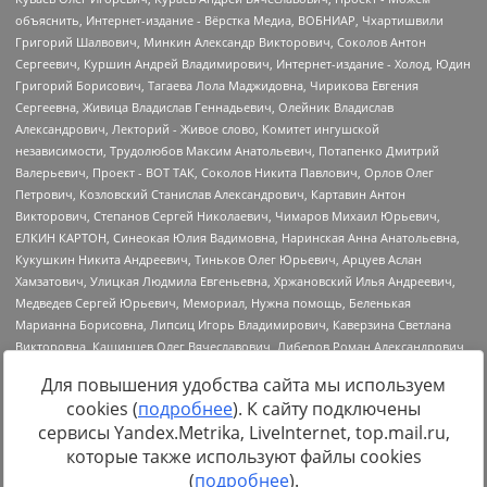
Для повышения удобства сайта мы используем
cookies (
подробнее
). К сайту подключены
сервисы Yandex.Metrika, LiveInternet, top.mail.ru,
Источник:
https://minjust.gov.ru/uploaded/files/reestr-
которые также используют файлы cookies
inostrannyih-agentov-22-03-2024.pdf
данные на
22.03.2024
(
подробнее
).