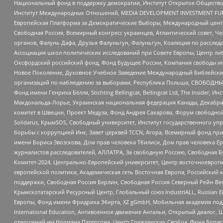
Национальный фонд в поддержку демократии, Институт Открытое Общество
Институт Международных Отношений, MEDIA DEVELOPMENT INVESTMENT FUND,
Европейская Платформа за Демократические Выборы, Международный цент
Свободная Россия, Всемирный конгресс украинцев, Атлантический совет, Ч
органов, Фалунь Дафа, Друзья Фалуньгун, Фалуньгун, Коалиция по рассле
Ассоциация школ политических исследований при Совете Европы, Центр ли
Оксфордский российский фонд, Фонд Будущее России, Компания свободы ин
Новое Поколение, Духовное Учебное Заведение Международный Библейский
организаций по наблюдению за выборами, Республика Польша, СВОБОДНЫЙ
Фонд имени Генриха Бёлля, Stichting Bellingcat, Bellingcat Ltd, The Inside
Макдональда-Лорье, Украинская национальная федерация Канады, Декабрис
комитет в Швеции, Проект Медуза, Фонд Андрея Сахарова, Форум свободной 
Solidarus, КрымSOS, Свободный университет, Институт государственного у
борьбы с коррупцией Инк, Завет церквей TCCN, Агора, Всемирный фонд при
имени Бориса Звозскова, Дом прав человека Тбилиси, Дом прав человека Ер
журналистов расследователей, АЛЛАТРА, За свободную Россию, Свободная Б
Комитет-2024, Центрально-Европейский университет, Центр восточноевроп
европейской политики, Академическая сеть Восточная Европа, Российский к
поддержки, Свободная Россия Берлин, Свободная Россия Северный Рейн-Вест
Крымскотатарский Ресурсный Центр, Глобальный союз IndustriALL, Russian E
Европы, Фонд имени Фридриха Эберта, XZ gGmbH, Мобильная академия поддержк
International Education, Антивоенное движение Антальи, Открытый диало
отношений им Нормана Патерсона, Центр Гражданских Свобод, Фонд Бориса