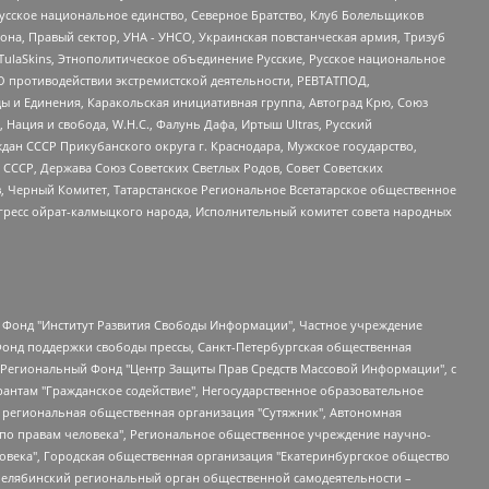
усское национальное единство, Северное Братство, Клуб Болельщиков
а, Правый сектор, УНА - УНСО, Украинская повстанческая армия, Тризуб
 TulaSkins, Этнополитическое объединение Русские, Русское национальное
О противодействии экстремистской деятельности, РЕВТАТПОД,
ы и Единения, Каракольская инициативная группа, Автоград Крю, Союз
 Нация и свобода, W.H.С., Фалунь Дафа, Иртыш Ultras, Русский
ан СССР Прикубанского округа г. Краснодара, Мужское государство,
СССР, Держава Союз Советских Светлых Родов, Совет Советских
в, Черный Комитет, Татарстанское Региональное Всетатарское общественное
гресс ойрат-калмыцкого народа, Исполнительный комитет совета народных
евосточное общественное движение "Маяк", Санкт-Петербургская ЛГБТ-инициативная группа "Выход", Инициативная группа ЛГБТ+ "Реверс", Алексеев Андрей Викторович, Бекбулатова Таисия Львовна, Беляев Иван Михайлович, Владыкина Елена Сергеевна, Гельман Марат Александрович, Никульшина Вероника Юрьевна, Толоконникова Надежда Андреевна, Шендерович Виктор Анатольевич, Общество с ограниченной ответственностью "Данное сообщение", Общество с ограниченной ответственностью Издательский дом "Новая глава", Айнбиндер Александра Александровна, Московский комьюнити-центр для ЛГБТ+инициатив, Благотворительный фонд развития филантропии, Deutsche Welle (Германия, Kurt-Schumacher-Strasse 3, 53113 Bonn), Борзунова Мария Михайловна, Воробьев Виктор Викторович, Голубева Анна Львовна, Константинова Алла Михайловна, Малкова Ирина Владимировна, Мурадов Мурад Абдулгалимович, Осетинская Елизавета Николаевна, Понасенков Евгений Николаевич, Ганапольский Матвей Юрьевич, Киселев Евгений Алексеевич, Борухович Ирина Григорьевна, Дремин Иван Тимофеевич, Дубровский Дмитрий Викторович, Красноярская региональная общественная организация поддержки и развития альтернативных образовательных технологий и межкультурных коммуникаций "ИНТЕРРА", Маяковская Екатерина Алексеевна, Фейгин Марк Захарович, Филимонов Андрей Викторович, Дзугкоева Регина Николаевна, Доброхотов Роман Александрович, Дудь Юрий Александрович, Елкин Сергей Владимирович, Кругликов Кирилл Игоревич, Сабунаева Мария Леонидовна, Семенов Алексей Владимирович, Шаинян Карен Багратович, Шульман Екатерина Михайловна, Асафьев Артур Валерьевич, Вахштайн Виктор Семенович, Венедиктов Алексей Алексеевич, Лушникова Екатерина Евгеньевна, Волков Леонид Михайлович, Невзоров Александр Глебович, Пархоменко Сергей Борисович, Сироткин Ярослав Николаевич, Кара-Мурза Владимир Владимирович, Баранова Наталья Владимировна, Гозман Леонид Яковлевич, Кагарлицкий Борис Юльевич, Климарев Михаил Валерьевич, Милов Владимир Станиславович, Автономная некоммерческая организация Краснодарский центр современного искусства "Типография", Моргенштерн Алишер Тагирович, Соболь Любовь Эдуардовна, Общество с ограниченной ответственностью "ЛИЗА НОРМ", Каспаров Гарри Кимович, Ходорковский Михаил Борисович, Общество с ограниченной ответственностью "Апрельские тезисы", Данилович Ирина Брониславовна, Кашин Олег Владимирович, Петров Николай Владимирович, Пивоваров Алексей Владимирович, Соколов Михаил Владимирович, Цветкова Юлия Владимировна, Чичваркин Евгений Александрович, Комитет против пыток/Команда против пыток, Общество с ограниченной ответственностью "Первый научный", Общество с ограниченной ответственностью "Вертолет и ко", Белоцерковская Вероника Борисовна, Кац Максим Евгеньевич, Лазарева Татьяна Юрьевна, Шаведдинов Руслан Табризович, Яшин Илья Валерьевич, Общество с ограниченной ответственностью "Иноагент ААВ", Алешковский Дмитрий Петрович, Альбац Евгения Марковна, Быков Дмитрий Львович, Галямина Юлия Евгеньевна, Лойко Сергей Леонидович, Мартынов Кирилл Константинович, Медведев Сергей Александрович, Крашенинников Федор Геннадиевич, Гордеева Катерина Вл