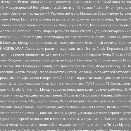
 Фонд Содействия, Фонд Открытое общество, Американо-российский фонд по э
 Международный Республиканский Институт, Открытая Россия, Институт совре
р электоральных исследований, Германский фонд Маршалла Соединенных Штатов
еловек в беде, Европейский фонд за демократию, Джеймстаунский фонд, Прожект
дованию преследования в отношении Фалуньгун в Китае, Всемирная организация 
беральной современности, Форум русскоязычных европейцев, Немецко-русский о
формации, Проект Медиа, Международное партнерство за права человека, Духов
 Колледж, Международное христианское движение, Всемирный Институт Саентол
 ИДЕЛЬ-УРАЛ, Ассоциация развития журналистики, IStories fonds, Королевск
r, Институт правовой инициативы Центральной и Восточной Европы, Фонд Открытой Э
ты, Международный научный центр им Вудро Вильсона, Свободная пресса, Возро
России, Лига Свободных Наций, Transparеncy International, Форум Свободных Н
правления, Форум гражданского общества Россия, Беллона, Союз жителей острово
роды, BDR Novaja Gazeta-Europe, Алтай проект, Образовательный дом прав челов
еван, Дом прав человека Крым, Центр дикого лосося, TVR Studios, ТВ Дождь, Це
урятия, Uralic, UnKremlin, Международная федерация транспортных рабочих, Ист
ейских и международных исследований, Общество Сторожевой башни, Библии и тр
омитет действия, РЭНД корпорейшн, Русская Америка за демократию в России, Н
фалия, Фонд глобальной помощи, Антивоенный комитет России, Russie-Libertes, L
lection Monitor, Article 19, Мнение медиа, Федерация анархического черного кр
и гендерной демократии и миротворчества, Форум имени Льва Копелева, American C
г, Школа международных отношений и государственной политики им Питера Мунка
 Немцова за Свободу, Фонд имени Фридриха Науманна за свободу, Феминистско