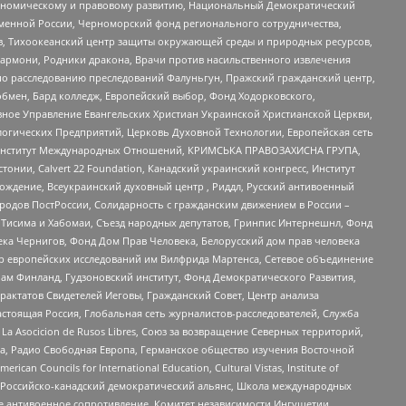
кономическому и правовому развитию, Национальный Демократический
менной России, Черноморский фонд регионального сотрудничества,
, Тихоокеанский центр защиты окружающей среды и природных ресурсов,
 Хармони, Родники дракона, Врачи против насильственного извлечения
по расследованию преследований Фалуньгун, Пражский гражданский центр,
бмен, Бард колледж, Европейский выбор, Фонд Ходорковского,
ное Управление Евангельских Христиан Украинской Христианской Церкви,
огических Предприятий, Церковь Духовной Технологии, Европейская сеть
ий Институт Международных Отношений, КРИМСЬКА ПРАВОЗАХИСНА ГРУПА,
стонии, Calvert 22 Foundation, Канадский украинский конгресс, Институт
ждение, Всеукраинский духовный центр , Риддл, Русский антивоенный
ародов ПостРоссии, Солидарность с гражданским движением в России –
в Тисима и Хабомаи, Съезд народных депутатов, Гринпис Интернешнл, Фонд
ека Чернигов, Фонд Дом Прав Человека, Белорусский дом прав человека
нтр европейских исследований им Вилфрида Мартенса, Сетевое объединение
Чам Финланд, Гудзоновский институт, Фонд Демократического Развития,
актатов Свидетелей Иеговы, Гражданский Совет, Центр анализа
астоящая Россия, Глобальная сеть журналистов-расследователей, Служба
a Asocicion de Rusos Libres, Союз за возвращение Северных территорий,
еста, Радио Свободная Европа, Германское общество изучения Восточной
ouncils for International Education, Cultural Vistas, Institute of
, Российско-канадский демократический альянс, Школа международных
е антивоенное сопротивление, Комитет независимости Ингушетии,