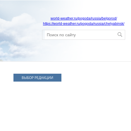
world-weather.ru/pogoda/russia/belgorod/
https://world-weather.ru/pogoda/russia/chelyabinsk/
ВЫБОР РЕДАКЦИИ