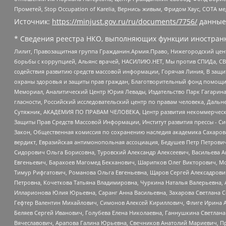
Прометей, Stop Occupation of Karelia, Вернись живым, Фридом Хаус, СОТА 
Источник:
https://minjust.gov.ru/ru/documents/7756/
данные
* Сведения реестра НКО, выполняющих функции иностранн
Лилит, Правозащитная группа Гражданин.Армия.Право, Нижегородский цент
борьбы с коррупцией, Альянс врачей, НАСИЛИЮ.НЕТ, Мы против СПИДа, СВЕ
содействия развитию средств массовой информации, Горячая Линия, В защ
охраны здоровья и защиты прав граждан, Благотворительный фонд помощи ос
Мемориал, Аналитический Центр Юрия Левады, Издательство Парк Гагарина
гласности, Российский исследовательский центр по правам человека, Даль
Сутяжник, АКАДЕМИЯ ПО ПРАВАМ ЧЕЛОВЕКА, Центр развития некоммерческих
Защиты Прав Средств Массовой Информации, Институт развития прессы - Си
Закон, Общественная комиссия по сохранению наследия академика Сахаров
вердикт, Евразийская антимонопольная ассоциация, Бедушев Петр Петрови
Сидорович Ольга Борисовна, Туровский Александр Алексеевич, Васильева А
Евгеньевич, Барахоев Магомед Бекханович, Шарипков Олег Викторович, М
Тимур Рифгатович, Романова Ольга Евгеньевна, Щаров Сергей Алексадрови
Петровна, Кочеткова Татьяна Владимировна, Чуркина Наталья Валерьевна, 
Илларионова Юлия Юрьевна, Саранг Анна Васильевна, Захарова Светлана 
Гефтер Валентин Михайлович, Симонов Алексей Кириллович, Флиге Ирина 
Беляев Сергей Иванович, Голубева Елена Николаевна, Ганнушкина Светлана
Вячеславович, Арапова Галина Юрьевна, Свечников Анатолий Мариевич, П