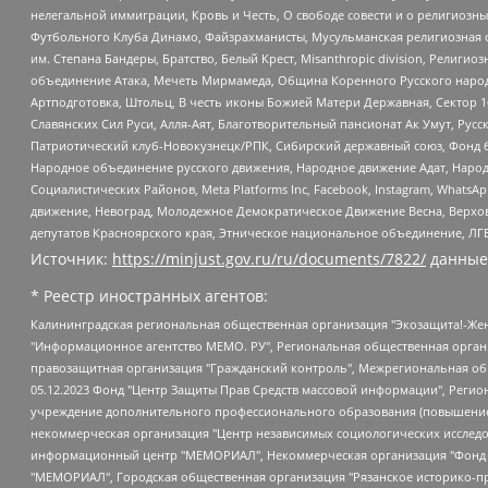
нелегальной иммиграции, Кровь и Честь, О свободе совести и о религиоз
Футбольного Клуба Динамо, Файзрахманисты, Мусульманская религиозная о
им. Степана Бандеры, Братство, Белый Крест, Misanthropic division, Рели
объединение Атака, Мечеть Мирмамеда, Община Коренного Русского народа
Артподготовка, Штольц, В честь иконы Божией Матери Державная, Сектор 1
Славянских Сил Руси, Алля-Аят, Благотворительный пансионат Ак Умут, Русск
Патриотический клуб-Новокузнецк/РПК, Сибирский державный союз, Фонд б
Народное объединение русского движения, Народное движение Адат, Народ
Социалистических Районов, Meta Platforms Inc, Facebook, Instagram, Wha
движение, Невоград, Молодежное Демократическое Движение Весна, Верхов
депутатов Красноярского края, Этническое национальное объединение, ЛГ
Источник:
https://minjust.gov.ru/ru/documents/7822/
данные
* Реестр иностранных агентов:
Калининградская региональная общественная организация "Экозащита!-Женсовет", Фонд содействия защите прав и свобод граждан "Общественный вердикт", Фонд "Институт Развития Свободы Информации", Частное учреждение "Информационное агентство МЕМО. РУ", Региональная общественная организация "Общественная комиссия по сохранению наследия академика Сахарова", Фонд поддержки свободы прессы, Санкт-Петербургская общественная правозащитная организация "Гражданский контроль", Межрегиональная общественная организация "Информационно-просветительский центр "Мемориал", Региональный Фонд "Центр Защиты Прав Средств Массовой Информации", с 05.12.2023 Фонд "Центр Защиты Прав Средств массовой информации", Региональная общественная благотворительная организация помощи беженцам и мигрантам "Гражданское содействие", Негосударственное образовательное учреждение дополнительного профессионального образования (повышение квалификации) специалистов "АКАДЕМИЯ ПО ПРАВАМ ЧЕЛОВЕКА", Свердловская региональная общественная организация "Сутяжник", Автономная некоммерческая организация "Центр независимых социологических исследований", Союз общественных объединений "Российский исследовательский центр по правам человека", Региональное общественное учреждение научно-информационный центр "МЕМОРИАЛ", Некоммерческая организация "Фонд защиты гласности", Автономная некоммерческая организация "Институт прав человека", Городская общественная организация "Екатеринбургское общество "МЕМОРИАЛ", Городская общественная организация "Рязанское историко-просветительское и правозащитное общество "Мемориал" (Рязанский Мемориал), Челябинский региональный орган общественной самодеятельности – женское общественное объединение "Женщины Евразии", Челябинский региональный орган общественной самодеятельности "Уральская правозащитная группа", Фонд содействия защите здоровья и социальной справедливости имени Андрея Рылькова, Автономная Некоммерческая Организация "Аналитический Центр Юрия Левады", Автономная некоммерческая организация социальной поддержки населения "Проект Апрель", Региональная общественная организация помощи женщинам и детям, находящимся в кризисной ситуации "Информационно-методический центр "Анна", Фонд содействия развитию массовых коммуникаций и правовому просвещению "Так-так-Так", Фонд содействия устойчивому развитию "Серебряная тайга", Свердловский региональный общественный фонд социальных проектов "Новое время", "Idel.Реалии", Кавказ.Реалии, Крым.Реалии, Телеканал Настоящее Время, Татаро-башкирская служба Радио Свобода (Azatliq Radiosi), Радио Свободная Европа/Радио Свобода (PCE/PC), "Сибирь.Реалии", "Фактограф", Благотворительный фонд помощи осужденным и их семьям, Автономная некоммерческая организация "Институт глобализации и социальных движений", Фонд "В защиту прав заключенных", Частное учреждение "Центр поддержки и содействия развитию средств массовой информации", Пензенский региональный общественный благотворительный фонд "Гражданский союз", "Север.Реалии", Некоммерческая организация Фонд "Правовая инициатива", Общество с ограниченной ответственностью "Радио Свободная Европа/Радио Свобода", Чешское информационное агентство "MEDIUM-ORIENT", Красноярская региональная общественная организация "Мы против СПИДа", Камалягин Денис Николаевич, Маркелов Сергей Евгеньевич, Пономарев Лев Александрович, Савицкая Людмила Алексеевна, Автоно