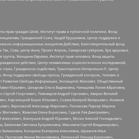
ты прав граждан Штаб, Институт права и публичной политики, Фонд
инициатива, Гражданский Союз, Хасдей Ерушалаим, Центр поддержки и
социально-информационных инициатив Действие, Благотворительный фонд
Так, Сова, центр Анна, Проект Апрель, Самарская губерния, Эра здоровья,
я группа, Женщины Евразии, Институт прав человека, Фонд защиты
Гражданское действие, Центр независимых социологических исследований,
стран, Гражданское содействие, Трансперенси Интернешнл-Р, Центр
н, Фонд поддержки свободы прессы, Гражданский контроль, Человек и
тут Развития Свободы Информации, Экозащита!-Женсовет, Общественный
й Павел Юрьевич, Шнырова Ольга Вадимовна, Чанышева Лилия Айратовна,
ин Сергей Георгиевич, Пивоваров Андрей Сергеевич, Аверин Виталий
вич, Каргалицкий Борис Юльевич, Созаев Валерий Валерьевич, Исламов
льевич, Верховский Александр Маркович, Пислакова-Паркер Марина
н Збигневич, Жемкова Елена Борисовна, Гудков Лев Дмитриевич,
й Алексеевич, Блинушов Андрей Юрьевич, Мосин Алексей Геннадьевич,
а, Баженова Светлана Куприяновна, Максимов Сергей Владимирович,
а Залмановна, Кокорина Екатерина Алексеевна, Шуманов Илья
ч, Протасова Ирина Вячеславовна, Литинский Леонид Борисович,