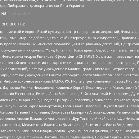
медиа, Либерально-демократическая Лига Украины
 на
13.05.2024
ого агента:
р немецкой и европейской культуры, Центр гендерных исследований, Фонд защи
ЧА, Гуманитарное действие, Открытый Петербург, Лига Избирателей, Правовая 
иту прав заключенных, Институт глобализации и социальных движений, Центр 
ужденным и их семьям, Фонд Тольятти, Новое время, Серебряная тайга, Так-Так-
, Фонд имени Андрея Рылькова, Сфера, Центр СИБАЛЬТ, Уральская правозащитна
невосточный центр развития гражданских инициатив и социального партнерства, 
 организаций, Частное учреждение в Калининграде Совета Министров северных 
бирь, Частное учреждение в Санкт-Петербурге Совета Министров Северных Стра
а, Информационное агентство МЕМО. РУ, Институт региональной прессы, Инсти
ч, Дзугкоева Регина Николаевна, Кривенко Сергей Владимирович, Милославски
настасия Евгеньевна, Ривина Анна Валерьевна, Бойко Анатолий Николаевич, Дуг
ошель Ирина Ароновна, Шведов Григорий Сергеевич, Пономарев Лев Александро
ч, Цирульников Борис Альбертович, Гасан Ольга Павловна, Паутов Юрий Анато
Акимова Татьяна Николаевна, Золотарева Екатерина Александровна, Рачинский Я
Сергеевна, Аверин Владимир Анатольевич, Щур Татьяна Михайловна, Щур Никола
Анатольевна, Мельникова Валентина Дмитриевна, Вититинова Елена Владимировн
 Алексеевна, Закс Елена Владимировна, Буртина Елена Юрьевна, Гендель Людмил
рохоров Вадим Юрьевич, Шахова Елена Владимировна, Подузов Сергей Васильеви