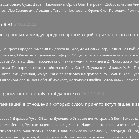
й Ефимович, Сухих Дарья Николаевна, Орлов Олег Петрович, Добровольская Анн
нсон Лев Семенович, Локшина Татьяна Иосифовна, Орлов Олег Петрович, Поляк
ые на
24.03.2022
ностранных и международных организаций, признанных в соотв
нгресс народов Ичкерии и Дагестана, База, Асбат аль-Ансар, Священная война,
уркестана, Общество социальных реформ, Общество возрождения исламского насл
Нусра ли-Ахль аш-Шам, Народное ополчение имени К. Минина и Д. Пожарского, Ад
сломи, Террористическое сообщество Сеть, Катиба Таухид валь-Джихад, Хайят Тах
, Хатлонский джамаат, Мусульманская религиозная группа п. Кушкуль г. Оренбу
ная самооборона, Дуббайский джамаат, московская ячейка, Батал-Хаджи Белхор
organizacii-i-materialy.html
данные на
16.11.2023
анизаций в отношении которых судом принято вступившее в з
 Родовой Державы Русь, Община Духовного Управления Асгардской Веси Беловод
детели Иеговы, Русское национальное единство, Национал-социалистическое об
истическая рабочая партия России, Славянский союз, Формат-18, Благородный Ор
ациональное единство, Древнерусской Инглистической церкви Православных Ста