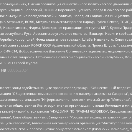
ных объединениях, Омская организация общественного политического движения Р
рганизация п. Боровский, Община Коренного Русского народа Щелковского район
гиозное объединение последователей инглиизма, Народная Социальная Инициатива,
 г. Астрахани, ВОЛЯ, Меджлис крымскотатарского народа, Рубеж Севера, ТОЙС, 
6, Независимость, Фирма, Молодежная правозащитная группа МПГ, Курсом Правд
ая республика Русь, Арестантское уголовное единство, Башкорт, Нация и свобода,
орьбы с коррупцией, Фонд защиты прав граждан, Штабы Навального, Совет гражд
ный совет граждан РСФСР СССР Архангельской области, Проект Штурм, Граждане 
tsApp, СИЧ-С14, Добровольческое Движение Организации украинских националисто
ный Совет Татарской Автономной Советской Социалистической Республики, Кон
БТ, Я.МЫ Сергей Фургал
 на
03.05.2024
мная некоммерческая организация "Центр по работе с проблемой насилия "НАСИЛИЮ.НЕТ", Межрегиональный профессиональный союз работников здравоохранения "Альянс врачей", Юридическое лицо, зарегистрированное в Латвийской Республике, SIA "Medusa Project" (регистрационный номер 40103797863, дата регистрации 10.06.2014), Некоммерческая организация "Фонд по борьбе с коррупцией", Автономная некоммерческая организация "Институт права и публичной политики", Баданин Роман Сергеевич, Гликин Максим Александрович, Железнова Мария Михайловна, Лукьянова Юлия Сергеевна, Маетная Елизавета Витальевна, Маняхин Петр Борисович, Чуракова Ольга Владимировна, Ярош Юлия Петровна, Юридическое лицо "The Insider SIA", зарегистрированное в Риге, Латвийская Республика (дата регистрации 26.06.2015), являющееся администратором доменного имени интернет-издания "The Insider SIA", https://theins.ru, Постернак Алексей Евгеньевич, Рубин Михаил Аркадьевич, Анин Роман Александрович, Юридическое лицо Istories fonds, зарегистрированное в Латвийской Республике (регистрационный номер 50008295751, дата регистрации 24.02.2020), Великовский Дмитрий Александрович, Долинина Ирина Николаевна, Мароховская Алеся Алексеевна, Шлейнов Роман Юрьевич, Шмагун Олеся Валентиновна, Общество с ограниченной ответственностью "Альтаир 2021", Общество с ограниченной ответственностью "Вега 2021", Общество с ограниченной ответственностью "Главный редактор 2021", Общество с ограниченной ответственностью "Ромашки монолит", Важенков Артем Валерьевич, Ивановская областная общественная организация "Центр гендерных исследований", Гурман Юрий Альбертович, Медиапроект "ОВД-Инфо", Егоров Владимир Владимирович, Жилинский Владимир Александрович, Общество с ограниченной ответственностью "ЗП", Иванова София Юрьевна, Карезина Инна Павловна, Кильтау Екатерина Викторовна, Петров Алексей Викторович, Пискунов Сергей Евгеньевич, Смирнов Сергей Сергеевич, Тихонов Михаил Сергеевич, Общество с ограниченной ответственностью "ЖУРНАЛИСТ-ИНОСТРАННЫЙ АГЕНТ", Арапова Галина Юрьевна, Вольтская Татьяна Анатольевна, Американская компания "Mason G.E.S. Anonymous Foundation" (США), являющаяся владельцем интернет-издания https://mnews.world/, Компания "Stichting Bellingcat", зарегистрированная в Нидерландах (дата регистрации 11.07.2018), Захаров Андрей Вячеславович, Клепиковская Екатерина Дмитриевна, Общество с ограниченной ответственностью "МЕМО", Перл Роман Александрович, Симонов Евгений Алексеевич, Соловьева Елена Анатольевна, Сотников Даниил Владимирович, Сурначева Елизавета Дмитриевна, Автономная некоммерческая организация по защите прав человека и информированию населения "Якутия – Наше Мнение", Общество с ограниченной ответственностью "Москоу диджитал медиа", с 26.01.2023 Общество с ограниченной ответственностью "Чайка Белые сады", Ветошкина Валерия Валерьевна, Заговора Максим Александрович, Межрегиональное общественное движение "Российская ЛГБТ - сеть", Оленичев Максим Владимирович, Павлов Иван Юрьевич, Скворцова Елена Сергеевна, Общество с ограниченной ответственностью "Как бы инагент", Кочетков Игорь Викторович, Общество с ограниченной ответственностью "Честные выборы", Еланчик Олег Александрович, Общество с ограниченной ответственностью "Нобелевский призыв", Гималова Регина Эмилевна, Григорьев Андрей Валерьевич, Григорьева Алина Александровна, Ассоциация по содействию защите прав призывников, альтернативнослужащих и военнослужащих "Правозащитная группа "Гражданин.Армия.Право", Хисамова Регина Фаритовна, Автономная некоммерческая организация по реализации социально-правовых программ "Лилит", Дальн