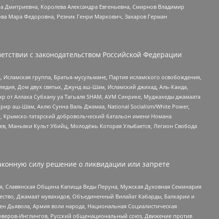
а Дмитриевна, Королева Александра Евгеньевна, Смирнов Владимир
ова Мара Федоровна, Резник Генри Маркович, Захаров Герман
етствии с законодательством Российской Федерации
 Исламская группа, Братья-мусульмане, Партия исламского освобождения,
едия, Дом двух святых, Джунд аш-Шам, Исламский джихад, Аль-Каида,
жр от Аллаха Субхану уа Тагьаля SHAM, АУМ Синрике, Муджахеды джамаата
рир аш-Шам, Ахлю Сунна Валь Джамаа, National Socialism/White Power,
рг, Крымско-татарский добровольческий батальон имени Номана
оев, Маньяки Культ Убийц, Молодёжь Которая Улыбается, Легион Свобода
аконную силу решение о ликвидации или запрете
ья, Славянская Община Капища Веды Перуна, Мужская Духовная Семинария
щество, Джамаат мувахидов, Объединенный Вилайат Кабарды, Балкарии и
ден Дьявола, Армия воли народа, Национальная Социалистическая
роверов-Инглингов, Русский общенациональный союз, Движение против