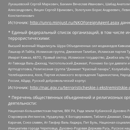
Лукашевский Сергей Маркович, Бахмин Вячеслав Иванович, Шабад Анатоли
Александрович, Вицин Сергей Ефимович, Золотухин Борис Андреевич, Леви
Константинович
Источник:
http://unro.minjust.ru/NKOForeignAgent.aspx
данн
* Единый федеральный список организаций, в том числе и
террористическими:
Высший военный Маджлисуль Шура Объединенных сил моджахедов Кавказа, Ко
Лашкар-И-Тайба, Исламская группа, Движение Талибан, Исламская партия Т
Имарат Кавказ, АБТО, Правый сектор, Исламское государство, Джабха аль-
Ат-Тавхида Валь-Джихад, Чистопольский Джамаат, Рохнамо ба суи давлати и
Артподготовка, Религиозная группа “Джамаат “Красный пахарь”, Колумбайн
Челебиджихана, Азов, Партия исламского возрождения Таджикистана, Народ
России, Айдар, Русский добровольческий корпус
Источник:
http://nac.gov.ru/terroristicheskie-i-ekstremistskie-
* Перечень общественных объединений и религиозных орг
деятельности:
Национал-большевистская партия, ВЕК РА, Рада земли Кубанской Духовно
Староверов-Инглингов, Нурджулар, К Богодержавию, Таблиги Джамаат, Сви
Карачая, Союз славян, Ат-Такфир Валь-Хиджра, Пит Буль, Национал-социал
Инициатива города Череповца, Духовно-Родовая Держава Русь, Русское н