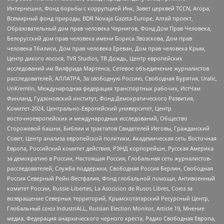
Интернешнл, Фонд борьбы с коррупцией Инк, Завет церквей TCCN, Агора,
Всемирный фонд природы, BDR Novaja Gazeta-Europe, Алтай проект,
Образовательный дом прав человека Чернигов, Фонд Дом Прав Человека,
Белорусский дом прав человека имени Бориса Звозскова, Дом прав
человека Тбилиси, Дом прав человека Ереван, Дом прав человека Крым,
Центр дикого лосося, TVR Studios, ТВ Дождь, Центр европейских
исследований им Вилфрида Мартенса, Сетевое объединение журналистов
расследователей, АЛЛАТРА, За свободную Россию, Свободная Бурятия, Uralic,
UnKremlin, Международная федерация транспортных рабочих, ИстЧам
Финланд, Гудзоновский институт, Фонд Демократического Развития,
Комитет-2024, Центрально-Европейский университет, Центр
восточноевропейских и международных исследований, Общество
Сторожевой башни, Библии и трактатов Свидетелей Иеговы, Гражданский
Совет, Центр анализа европейской политики, Академическая сеть Восточная
Европа, Российский комитет действия, РЭНД корпорейшн, Русская Америка
за демократию в России, Настоящая Россия, Глобальная сеть журналистов-
расследователей, Служба поддержки, Свободная Россия Берлин, Свободная
Россия Северный Рейн-Вестфалия, Фонд глобальной помощи, Антивоенный
комитет России, Russie-Libertes, La Asocicion de Rusos Libres, Союз за
возвращение Северных территорий, Крымскотатарский Ресурсный Центр,
Глобальный союз IndustriALL, Russian Election Monitor, Article 19, Мнение
медиа, Федерация анархического черного креста, Радио Свободная Европа,