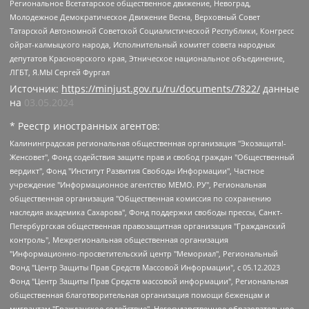
Региональное Всетатарское общественное движение, Невоград,
Молодежное Демократическое Движение Весна, Верховный Совет
Татарской Автономной Советской Социалистической Республики, Конгресс
ойрат-калмыцкого народа, Исполнительный комитет совета народных
депутатов Красноярского края, Этническое национальное объединение,
ЛГБТ, Я.МЫ Сергей Фургал
Источник:
https://minjust.gov.ru/ru/documents/7822/
данные
на
03.05.2024
* Реестр иностранных агентов:
Калининградская региональная общественная организация "Экозащита!-Женсовет", Фонд содействия защите прав и свобод граждан "Общественный вердикт", Фонд "Институт Развития Свободы Информации", Частное учреждение "Информационное агентство МЕМО. РУ", Региональная общественная организация "Общественная комиссия по сохранению наследия академика Сахарова", Фонд поддержки свободы прессы, Санкт-Петербургская общественная правозащитная организация "Гражданский контроль", Межрегиональная общественная организация "Информационно-просветительский центр "Мемориал", Региональный Фонд "Центр Защиты Прав Средств Массовой Информации", с 05.12.2023 Фонд "Центр Защиты Прав Средств массовой информации", Региональная общественная благотворительная организация помощи беженцам и мигрантам "Гражданское содействие", Негосударственное образовательное учреждение дополнительного профессионального образования (повышение квалификации) специалистов "АКАДЕМИЯ ПО ПРАВАМ ЧЕЛОВЕКА", Свердловская региональная общественная организация "Сутяжник", Автономная некоммерческая организация "Центр независимых социологических исследований", Союз общественных объединений "Российский исследовательский центр по правам человека", Региональное общественное учреждение научно-информационный центр "МЕМОРИАЛ", Некоммерческая организация "Фонд защиты гласности", Автономная некоммерческая организация "Институт прав человека", Городская общественная организация "Екатеринбургское общество "МЕМОРИАЛ", Городская общественная организация "Рязанское историко-просветительское и правозащитное общество "Мемориал" (Рязанский Мемориал), Челябинский региональный орган общественной самодеятельности – женское общественное объединение "Женщины Евразии", Челябинский региональный орган общественной самодеятельности "Уральская правозащитная группа", Фонд содействия защите здоровья и социальной справедливости имени Андрея Рылькова, Автономная Некоммерческая Организация "Аналитический Центр Юрия Левады", Автономная некоммерческая организация социальной поддержки населения "Проект Апрель", Региональная общественная организация помощи женщинам и детям, находящимся в кризисной ситуации "Информационно-методический центр "Анна", Фонд содействия развитию массовых коммуникаций и правовому просвещению "Так-так-Так", Фонд содействия устойчивому развитию "Серебряная тайга", Свердловский региональный общественный фонд социальных проектов "Новое время", "Idel.Реалии", Кавказ.Реалии, Крым.Реалии, Телеканал Настоящее Время, Татаро-башкирская служба Радио Свобода (Azatliq Radiosi), Радио Свободная Европа/Радио Свобода (PCE/PC), "Сибирь.Реалии", "Фактограф", Благотворительный фонд помощи осужденным и их семьям, Автономная некоммерческая организация "Институт глобализации и социальных движений", Фонд "В защиту прав заключенных", Частное учреждение "Центр поддержки и содействия развитию средств массовой информации", Пензенский региональный общественный благотворительный фонд "Гражданский союз", "Север.Реалии", Некоммерческая организация Фонд "Правовая инициатива", Общество с ограниченной ответственностью "Радио Свободная Европа/Радио Свобода", Чешское информационное агентство "MEDIUM-ORIENT", Красноярская региональная общественная организация "Мы против СПИДа", Камалягин Денис Николаевич, Маркелов Сергей Евгеньевич, Пономарев Лев Александрович, Савицкая Людмила Алексеевна, Автономная некоммерческая организация "Центр по работе с проблемой насилия "НАСИЛИЮ.НЕТ", Межрегиональный профессиональный союз работников здравоохранения "Альянс врачей", Юридическое лицо, зарегистрированное в Латвийской Республике, SIA "Medusa Project" (регистрационный номер 40103797863, дата регистрации 10.06.2014), Некоммерческая организация "Фонд по борьбе с коррупцией", Автономная некоммерческая организация "Институт права и публичной политики", Баданин Роман Сергеевич, Гликин Максим Александрович, Железнова Мария Михайловна, Лукьянова Юлия Сергеевна, Маетная Елизавета Витальевна, Маняхин Петр Борисович, Чуракова Ольга Владимировна, Ярош Юлия Петровна, Юридическое лицо "The Insider SIA", зарегистрированное в Риге, Латвийская Республика (дата регистрации 26.06.2015), являющееся администратором доменного имени интернет-издания "The Insider SIA", https://theins.ru, Постернак Алексей Евгеньевич, Рубин Михаил Аркадьевич, Анин Роман Александрович, Юридическое лицо Istories fonds, зарегистрированное в Латвийской Республике (регистрационный номер 50008295751, дата регистрации 24.02.2020), Великовский Дмитрий Александрович, Долинина Ирина Николаевна, Мароховская Алеся Алексеевна, Шлейнов Роман Юрьевич, Шмагун Олеся Валентиновна, Общество с ограниченной ответственностью "Альтаир 2021", Общество с ограниченной ответственностью "Вега 2021", Общество с ограниченной ответственностью "Главный редактор 2021", Общество с ограниченной ответственностью "Ромашки монолит", Важенков Артем Валерьевич, Ивановская областная общественная организация "Центр гендерных исследований", Гурман Юрий Альбертович, Медиапроект "ОВД-Инфо", Егоров Владимир Владимирович, Жилинский Владимир Александрович, Общество с ограниченной ответственностью "ЗП", Иванова София Юрьевна, Карезина Инна Павловна, Кильтау Екатерина Викторовна, Петров Алексей Викторович, Пискунов Сергей Евгеньевич, Смирнов Сергей Сергеевич, Тихонов Михаил Сергеевич, Общество с ограниченной ответственностью "ЖУРНАЛИСТ-ИНОСТРАННЫЙ АГЕНТ", Арапова Галина Юрьевна, Вольтская Татьяна Анатольевна, Американская компания "Mason G.E.S. Anonymous Foundation" (США), являющаяся владельцем интернет-издания https://mnews.world/, Компания "Stichting Bellingcat", зарегистрированная в Нидерландах (дата регистрации 11.07.2018), Захаров Андрей Вячеславович, Клепиковская Екатерина Дмитриевна, Общество с ограниченной ответственностью "МЕМО", Перл Роман Александрович, Симонов Евгений Алексеевич, Соловьева Елена Анатольевна, Сотников Даниил Владимирович, Сурначева Елизавета Дмитриевна, Автономная некоммерческая организация по защите прав человека и информированию населения "Якутия – Наше Мнение", Общество с ограниченной ответственностью "Москоу диджитал медиа", с 26.01.2023 Общество с ограниченной ответственностью "Чайка Белые сады", Ветошкина Валерия Валерьевна, Заговора Максим Александрович, Межрегиональное общественное движение "Российская ЛГБТ - сеть", Оленичев Максим Владимирович, Павлов Иван Юрьевич, Скворцова Елена Сергеевна, Общество с ограниченной ответственностью "Как бы инагент", Кочетков Игорь Викторович, Общество с ограниченной ответственностью "Честные выборы", Еланчик Олег Александрович, Общество с ограниченной ответственностью "Нобелевский призыв", Гималова Регина Эмилевна, Григорьев Андрей Валерьевич, Григорьева Алина Александровна, Ассоциация по содействию защите прав призывников, альтернативнослужащих и военнослужащих "Правозащитная группа "Гражданин.Армия.Право", Хисамова Регина Фаритовна, Автономная некоммерческая организация по реализации социально-правовых программ "Лилит", Дальневосточное общественное движение "Маяк", Санкт-Петербургская ЛГБТ-инициативная группа "Выход", Инициативная группа ЛГБТ+ "Реверс", Алексеев Андрей Викторович, Бекбулатова Таисия Львовна, Беляев Иван Михайлович, Владыкина Елена Сергеевна, Гельман Марат Александрович, Никульшина Вероника Юрьевна, Толоконникова Надежда Андреевна, Шендерович Виктор Анатольевич, Общество с ограниченной ответственностью "Данное сообщение", Общество с ограниченной ответственностью Издательский дом "Новая глава", Айнбиндер Александра Александровна, Московский комьюнити-центр для ЛГБТ+инициатив, Благотворительный фонд развития филантропии, Deutsche Welle (Германия, Kurt-Schumacher-Strasse 3, 53113 Bonn), Борзунова Мария Михайловна, Воробьев Виктор Викторович, Голубева Анна Львовна, Константинова Алла Михайловна, Малкова Ирина Владимировна, Мурадов Мурад Абдулгалимович, Осетинская Елизавета Николаевна, Понасенков Евгений Николаевич, Ганапольский Матвей Юрьевич, Киселев Евгений Алексеевич, Борухович Ирина Григорьевна, Дремин Иван Тимофеевич, Дубровский Дмитрий Викторович, Красноярская региональная общественная организация поддержки и развития альтернативных образовательных технологий и межкультурных коммуникаций "ИНТЕРРА", Маяковская Екатерина Алексеевна, Фейгин Марк Захарович, Филимонов Андрей Викторович, Дзугкоева Регина Николаевна, Доброхотов Роман Александрович, Дудь Юрий Александрович, Елкин Сергей Владимирович, Кругликов Кирилл Игоревич, Сабунаева Мария Леонидовна, Семенов Алексей Владимирович, Шаинян Карен Багратович, Шульман Екатерина Михайловна, Асафьев Артур Валерьевич, Вахштайн Виктор Семенович, Венедиктов Алексей Алексеевич, Лушникова Екатерина Евгеньевна, Волков Леонид Михайлович, Невзоров Александр Глебович, Пархоменко Сергей Борисович, Сироткин Ярослав Николаевич, Кара-Мурза Владимир Владимирович, Баранова Наталья Владимировна, Гозман Леонид Яковлевич, Кагарлицкий Борис Юльевич, Климарев Михаил Валерьевич, Милов Владимир Станиславович, Автономная некоммерческая организация Краснодарский центр современного искусства "Типография", Моргенштерн Алишер Тагирович, Соболь Любовь Эдуардовна, Общество с ограниченной ответственностью "ЛИЗА НОРМ", Каспаров Гарри Кимович, Ходорковский Михаил Борисович, Общество с ограниченной ответственностью "Апрельские тезисы", Данилович Ирина Брониславовна, Кашин Олег Владимирович, Петров Николай Владимирович, Пивоваров Алексей Владимирович, Соколов Михаил Владимирович, Цветкова Юлия Владимировна, Чичваркин Евгений Александрович, Комитет против пыток/Команда против пыток, Общество с ограниченной ответственностью "Первый научный", Общество с ограниченной ответственностью "Вертолет и ко", Белоцерковская Вероника Борисовна, Кац Максим Евгеньевич, Лазарева Татьяна Юрьевна, Шаведдинов Руслан Табризович, Яшин Илья Валерьевич, Общество с ограниченной ответственностью "Иноагент ААВ", Алешковский Дмитрий Петрович, Альбац Евгения Марковна, Быков Дмитрий Львович, Галямина Юлия Евгеньевна, Лойко Сергей Леонидович, Мартынов Кирилл Константинович, Медведев Сергей Александрович, Крашенинников Федор Геннадиевич, Гордеева Катерина Вл