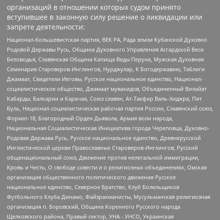
организаций в отношении которых судом принято
вступившее в законную силу решение о ликвидации или
запрете деятельности:
Национал-большевистская партия, ВЕК РА, Рада земли Кубанской Духовно
Родовой Державы Русь, Община Духовного Управления Асгардской Веси
Беловодья, Славянская Община Капища Веды Перуна, Мужская Духовная
Семинария Староверов-Инглингов, Нурджулар, К Богодержавию, Таблиги
Джамаат, Свидетели Иеговы, Русское национальное единство, Национал-
социалистическое общество, Джамаат мувахидов, Объединенный Вилайат
Кабарды, Балкарии и Карачая, Союз славян, Ат-Такфир Валь-Хиджра, Пит
Буль, Национал-социалистическая рабочая партия России, Славянский союз,
Формат-18, Благородный Орден Дьявола, Армия воли народа,
Национальная Социалистическая Инициатива города Череповца, Духовно-
Родовая Держава Русь, Русское национальное единство, Древнерусской
Инглистической церкви Православных Староверов-Инглингов, Русский
общенациональный союз, Движение против нелегальной иммиграции,
Кровь и Честь, О свободе совести и о религиозных объединениях, Омская
организация общественного политического движения Русское
национальное единство, Северное Братство, Клуб Болельщиков
Футбольного Клуба Динамо, Файзрахманисты, Мусульманская религиозная
организация п. Боровский, Община Коренного Русского народа
Щелковского района, Правый сектор, УНА - УНСО, Украинская