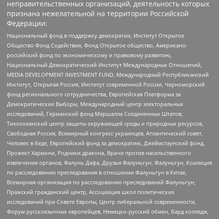
неправительственных организаций, деятельность которых
признана нежелательной на территории Российской
Федерации:
Национальный фонд в поддержку демократии, Институт Открытое
Общество Фонд Содействия, Фонд Открытое общество, Американо-
российский фонд по экономическому и правовому развитию,
Национальный Демократический Институт Международных Отношений,
MEDIA DEVELOPMENT INVESTMENT FUND, Международный Республиканский
Институт, Открытая Россия, Институт современной России, Черноморский
фонд регионального сотрудничества, Европейская Платформа за
Демократические Выборы, Международный центр электоральных
исследований, Германский фонд Маршалла Соединенных Штатов,
Тихоокеанский центр защиты окружающей среды и природных ресурсов,
Свободная Россия, Всемирный конгресс украинцев, Атлантический совет,
Человек в беде, Европейский фонд за демократию, Джеймстаунский фонд,
Прожект Хармони, Родники дракона, Врачи против насильственного
извлечения органов, Фалунь Дафа, Друзья Фалуньгун, Фалуньгун, Коалиция
по расследованию преследования в отношении Фалуньгун в Китае,
Всемирная организация по расследованию преследований Фалуньгун,
Пражский гражданский центр, Ассоциация школ политических
исследований при Совете Европы, Центр либеральной современности,
Форум русскоязычных европейцев, Немецко-русский обмен, Бард колледж,