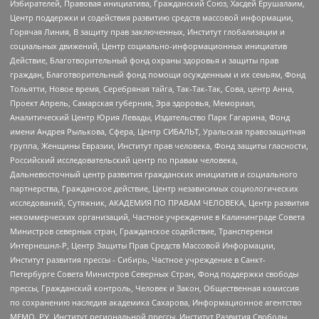
Избирателей, Правовая инициатива, Гражданский Союз, Хасдей Ерушалаим,
Центр поддержки и содействия развитию средств массовой информации,
Горячая Линия, В защиту прав заключенных, Институт глобализации и
социальных движений, Центр социально-информационных инициатив
Действие, Благотворительный фонд охраны здоровья и защиты прав
граждан, Благотворительный фонд помощи осужденным и их семьям, Фонд
Тольятти, Новое время, Серебряная тайга, Так-Так-Так, Сова, центр Анна,
Проект Апрель, Самарская губерния, Эра здоровья, Мемориал,
Аналитический Центр Юрия Левады, Издательство Парк Гагарина, Фонд
имени Андрея Рылькова, Сфера, Центр СИБАЛЬТ, Уральская правозащитная
группа, Женщины Евразии, Институт прав человека, Фонд защиты гласности,
Российский исследовательский центр по правам человека,
Дальневосточный центр развития гражданских инициатив и социального
партнерства, Гражданское действие, Центр независимых социологических
исследований, Сутяжник, АКАДЕМИЯ ПО ПРАВАМ ЧЕЛОВЕКА, Центр развития
некоммерческих организаций, Частное учреждение в Калининграде Совета
Министров северных стран, Гражданское содействие, Трансперенси
Интернешнл-Р, Центр Защиты Прав Средств Массовой Информации,
Институт развития прессы - Сибирь, Частное учреждение в Санкт-
Петербурге Совета Министров Северных Стран, Фонд поддержки свободы
прессы, Гражданский контроль, Человек и Закон, Общественная комиссия
по сохранению наследия академика Сахарова, Информационное агентство
МЕМО. РУ, Институт региональной прессы, Институт Развития Свободы