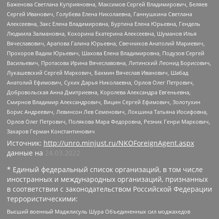
Баженова Светлана Куприяновна, Максимов Сергей Владимирович, Беляев
Сергей Иванович, Голубева Елена Николаевна, Ганнушкина Светлана
Алексеевна, Закс Елена Владимировна, Буртина Елена Юрьевна, Гендель
Людмила Залмановна, Кокорина Екатерина Алексеевна, Шуманов Илья
Вячеславович, Арапова Галина Юрьевна, Свечников Анатолий Мариевич,
Прохоров Вадим Юрьевич, Шахова Елена Владимировна, Подузов Сергей
Васильевич, Протасова Ирина Вячеславовна, Литинский Леонид Борисович,
Лукашевский Сергей Маркович, Бахмин Вячеслав Иванович, Шабад
Анатолий Ефимович, Сухих Дарья Николаевна, Орлов Олег Петрович,
Добровольская Анна Дмитриевна, Королева Александра Евгеньевна,
Смирнов Владимир Александрович, Вицин Сергей Ефимович, Золотухин
Борис Андреевич, Левинсон Лев Семенович, Локшина Татьяна Иосифовна,
Орлов Олег Петрович, Полякова Мара Федоровна, Резник Генри Маркович,
Захаров Герман Константинович
Источник:
http://unro.minjust.ru/NKOForeignAgent.aspx
данные на
24.03.2022
* Единый федеральный список организаций, в том числе
иностранных и международных организаций, признанных
в соответствии с законодательством Российской Федерации
террористическими:
Высший военный Маджлисуль Шура Объединенных сил моджахедов