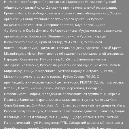
Инглистической церкви Православных Староверов-Инглингов, Русский
общенациональный союз, Движение против нелегальной иммиграции,
Кровь и Честь, О свободе совести и о религиозных объединениях, Омская
организация общественного политического движения Русское
национальное единство, Северное Братство, Клуб Болельщиков
Футбольного Клуба Динамо, Файзрахманисты, Мусульманская религиозная
организация п. Боровский, Община Коренного Русского народа
Щелковского района, Правый сектор, УНА - УНСО, Украинская
повстанческая армия, Тризуб им. Степана Бандеры, Братство, Белый Крест,
Misanthropic division, Религиозное объединение последователей инглиизма,
Народная Социальная Инициатива, TulaSkins, Этнополитическое
объединение Русские, Русское национальное объединение Атака, Мечеть
Мирмамеда, Община Коренного Русского народа г. Астрахани, ВОЛЯ,
Меджлис крымскотатарского народа, Рубеж Севера, ТОЙС, О
противодействии экстремистской деятельности, РЕВТАТПОД, Артподготовка,
Штольц, В честь иконы Божией Матери Державная, Сектор 16,
Независимость, Фирма, Молодежная правозащитная группа МПГ, Курсом
Правды и Единения, Каракольская инициативная группа, Автоград Крю,
Союз Славянских Сил Руси, Алля-Аят, Благотворительный пансионат Ак Умут,
Русская республика Русь, Арестантское уголовное единство, Башкорт, Нация
и свобода, Нация и свобода, W.H.С., Фалунь Дафа, Иртыш Ultras, Русский
Патриотический клуб-Новокузнецк/РПК, Сибирский державный союз, Фонд
борьбы с коррупцией, Фонд защиты прав граждан, Штабы Навального,