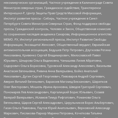
некоммерческих организаций, Частное учреждение в Калининграде Совета
Министров северных стран, Гражданское содействие, Трансперенси
Интернешнл-Р, Центр Защиты Прав Средств Массовой Информации,
Институт развития прессы - Сибирь, Частное учреждение в Санкт-
Петербурге Совета Министров Северных Стран, Фонд поддержки свободы
прессы, Гражданский контроль, Человек и Закон, Общественная комиссия
по сохранению наследия академика Сахарова, Информационное агентство
МЕМО. РУ, Институт региональной прессы, Институт Развития Свободы
Информации, Экозащита!-Женсовет, Общественный вердикт, Евразийская
антимонопольная ассоциация, Бедушев Петр Петрович, Дзугкоева Регина
Николаевна, Кривенко Сергей Владимирович, Милославский Павел
Юрьевич, Шнырова Ольга Вадимовна, Чанышева Лилия Айратовна,
Сидорович Ольга Борисовна, Туровский Александр Алексеевич, Васильева
Анастасия Евгеньевна, Ривина Анна Валерьевна, Бойко Анатолий
Николаевич, Дугин Сергей Георгиевич, Пивоваров Андрей Сергеевич,
Аверин Виталий Евгеньевич, Барахоев Магомед Бекханович, Шарипков
Олег Викторович, Мошель Ирина Ароновна, Шведов Григорий Сергеевич,
Пономарев Лев Александрович, Каргалицкий Борис Юльевич, Созаев
Валерий Валерьевич, Исламов Тимур Рифгатович, Романова Ольга
Евгеньевна, Щаров Сергей Алексадрович, Цирульников Борис Альбертович,
Гасан Ольга Павловна, Паутов Юрий Анатольевич, Верховский Александр
Маркович, Пислакова-Паркер Марина Петровна, Кочеткова Татьяна