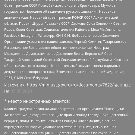
Совет граждан СССР Прикубанского округа г. Краснодара, Мужское
государство, Народное объединение русского движения, Народное
движение Адат, Народный совет граждан РСФСР СССР Архангельской
области, Проект Штурм, Граждане СССР, Держава Союз Советских Светлых
Родов, Совет Советских Социалистических Районов, Meta Platforms Inc,
Facebook, Instagram, WhatsApp, СИЧ-С14, Добровольческое Движение
Организации украинских националистов, Черный Комитет, Татарстанское
Региональное Всетатарское общественное движение, Невоград,
Молодежное Демократическое Движение Весна, Верховный Совет
Татарской Автономной Советской Социалистической Республики, Конгресс
ойрат-калмыцкого народа, Исполнительный комитет совета народных
депутатов Красноярского края, Этническое национальное объединение,
ЛГБТ, Я.МЫ Сергей Фургал
Источник:
https://minjust.gov.ru/ru/documents/7822/
данные
на
03.05.2024
* Реестр иностранных агентов:
Калининградская региональная общественная организация "Экозащита!-Женсовет", Фонд содействия защите прав и свобод граждан "Общественный вердикт", Фонд "Институт Развития Свободы Информации", Частное учреждение "Информационное агентство МЕМО. РУ", Региональная общественная организация "Общественная комиссия по сохранению наследия академика Сахарова", Фонд поддержки свободы прессы, Санкт-Петербургская общественная правозащитная организация "Гражданский контроль", Межрегиональная общественная организация "Информационно-просветительский центр "Мемориал", Региональный Фонд "Центр Защиты Прав Средств Массовой Информации", с 05.12.2023 Фонд "Центр Защиты Прав Средств массовой информации", Региональная общественная благотворительная организация помощи беженцам и мигрантам "Гражданское содействие", Негосударственное образовательное учреждение дополнительного профессионального образования (повышение квалификации) специалистов "АКАДЕМИЯ ПО ПРАВАМ ЧЕЛОВЕКА", Свердловская региональная общественная организация "Сутяжник", Автономная некоммерческая организация "Центр независимых социологических исследований", Союз общественных объединений "Российский исследовательский центр по правам человека", Региональное общественное учреждение научно-информационный центр "МЕМОРИАЛ", Некоммерческая организация "Фонд защиты гласности", Автономная некоммерческая организация "Институт прав человека", Городская общественная организация "Екатеринбургское общество "МЕМОРИАЛ", Городская общественная организация "Рязанское историко-просветительское и правозащитное общество "Мемориал" (Рязанский Мемориал), Челябинский региональный орган общественной самодеятельности – женское общественное объединение "Женщины Евразии", Челябинский региональный орган общественной самодеятельности "Уральская правозащитная группа", Фонд содействия защите здоровья и социальной справедливости имени Андрея Рылькова, Автономная Некоммерческая Организация "Аналитический Центр Юрия Левады", Автономная некоммерческая организация социальной поддержки населения "Проект Апрель", Региональная общественная организация помощи женщинам и детям, находящимся в кризисной ситуации "Информационно-методический центр "Анна", Фонд содействия развитию массовых коммуникаций и правовому просвещению "Так-так-Так", Фонд содействия устойчивому развитию "Серебряная тайга", Свердловский региональный общественный фонд социальных проектов "Новое время", "Idel.Реалии", Кавказ.Реалии, Крым.Реалии, Телеканал Настоящее Время, Татаро-башкирская служба Радио Свобода (Azatliq Radiosi), Радио Свободная Европа/Радио Свобода (PCE/PC), "Сибирь.Реалии", "Фактограф", Благотворительный фонд помощи осужденным и их семьям, Автономная некоммерческая организация "Институт глобализации и социальных движений", Фонд "В защиту прав заключенных", Частное учреждение "Центр поддержки и содействия развитию средств массовой информации", Пензенский региональный общественный благотворительный фонд "Гражданский союз", "Север.Реалии", Некоммерческая организация Фонд "Правовая инициатива", Общество с ограниченной ответственностью "Радио Свободная Европа/Радио Свобода", Чешское информационное агентство "MEDIUM-ORIENT", Красноярская региональная общественная организация "Мы против СПИДа", Камалягин Денис Николаевич, Маркелов Сергей Евгеньевич, Пономарев Лев Александрович, Савицкая Людмила Алексеевна, Автономная некоммерческая организация "Центр по работе с проблемой насилия "НАСИЛИЮ.НЕТ", Межрегиональный профессиональный союз работников здравоохранения "Альянс врачей", Юридическое лицо, зарегистрированное в Латвийской Республике, SIA "Medusa Project" (регистрационный номер 40103797863, дата регистрации 10.06.2014), Некоммерческая организация "Фонд по борьбе с коррупцией", Автономная некоммерческая организация "Институт права и публичной политики", Баданин Роман Сергеевич, Гликин Максим Александрович, Железнова Мария Михайловна, Лукьянова Юлия Сергеевна, Маетная Елизавета Витальевна, Маняхин Петр Борисович, Чуракова Ольга Владимировна, Ярош Юлия Петровна, Юридическое лицо "The Insider SIA", зарегистрированное в Риге, Латвийская Республика (дата регистрации 26.06.2015), являющееся администратором доменного имени интернет-издания "The Insider SIA", https://theins.ru, Постернак Алексей Евгеньевич, Рубин Михаил Аркадьевич, Анин Роман Александрович, Юридическое лицо Istories fonds, зарегистрированное в Латвийской Республике (регистрационный номер 50008295751, дата регистрации 24.02.2020), Великовский Дмитрий Александрович, Долинина Ирина Николаевна, Мароховская Алеся Алексеевна, Шлейнов Роман Юрьевич, Шмагун Олеся Валентиновна, Общество с ограниченной ответственностью "Альтаир 2021", Общество с ограниченной ответственностью "Вега 2021", Общество с ограниченной ответственностью "Главный редактор 2021", Общество с ограниченной ответственностью "Ромашки монолит", Важенков Артем Валерьевич, Ивановская областная общественная организация "Центр гендерных исследований", Гурман Юрий Альбертович, Медиапроект "ОВД-Инфо", Егоров Владимир Владимирович, Жилинский Владимир Александрович, Общество с ограниченной ответственностью "ЗП", Иванова София Юрьевна, Карезина Инна Павловна, Кильтау Екатерина Викторовна, Петров Алексей Викторович, Пискунов Сергей Евгеньевич, Смирнов Сергей Сергеевич, Тихонов Михаил Сергеевич, Общество с ограниченной ответственностью "ЖУРНАЛИСТ-ИНОСТРАННЫЙ АГЕНТ", Арапова Галина Юрьевна, Вольтская Татьяна Анатольевна, Американская компания "Mason G.E.S. Anonymous Foundation" (США), являющаяся владельцем интернет-издания https://mnews.world/, Компания "Stichting Bellingcat", зарегистрированная в Нидерландах (дата регистрации 11.07.2018), Захаров Андрей Вячеславович, Клепиковская Екатерина Дмитриевна, Общество с ограниченной ответственностью "МЕМО", Перл Роман Александрович, Симонов Евгений Алексеевич, Соловьева Елена Анатольевна, Сотников Даниил Владимирович, Сурначева Елизавета Дмитриевна, Автономная некоммерческая организация по защите прав человека и информированию населения "Якутия – Наше Мнение", Общество с ограниченной ответственностью "Москоу диджитал медиа", с 26.01.2023 Общество с ограниченной ответственностью "Чайка Белые сады", Ветошкина Валерия Валерьевна, Заговора Максим Александрович, Межрегиональное общественное движение "Российская ЛГБТ - сеть", Оленичев Максим Владимирович, Павлов Иван Юрьевич, Скворцова Елена Сергеевна, Общество с ограниченной ответственностью "Как бы инагент", Кочетков Игорь Викторович, Общество с ограниченной ответственностью "Честные выборы", Еланчик Олег Александрович, Общество с ограниченной ответственностью "Нобелевский призыв", Гималова Регина Эмилевна, Григорьев Андрей Валерьевич, Григорьева Алина Александровна, Ассоциация по содействию защите прав призывников, альтернативнослужащих и военнослужащих "Правозащитная группа "Гражданин.Армия.Право", Хисамова Регина Фаритовна, Автономная некоммерческая организация по реализации социально-правовых программ "Лилит", Дальневосточное общественное движение "Маяк", Санкт-Петербургская ЛГБТ-инициативная группа "Выход", Инициативная группа ЛГБТ+ "Реверс", Алексеев Андрей Викторович, Бекбулатова Таисия Львовна, Беляев Иван Михайлович, Владыкина Елена Сергеевна, Гельман Марат Александрович, Никульшина Вероника Юрьевна, Толоконникова Надежда Андреевна, Шендерович Виктор Анатольевич, Общество с ограниченной ответственностью "Данное сообщение", Общество с ограниченной ответственностью Издательский дом "Новая глава", Айнбиндер Александра Александровна, Московский комьюнити-центр для ЛГБТ+инициатив, Благотворительный фонд развития филантропии, Deutsche Welle (Германия, Kurt-Schumacher-Strasse 3, 53113 Bonn), Борзунова Мария Михайловна, Воробьев Виктор Викторович, Голубева Анна Львовна, Константинова Алла Михайловна, Малкова Ирина Владимировна, Мурадов Мурад Абдулгалимович, Осетинская Елизавета Николаевна, Понасенков Евгений Николаевич, Ганапольский Матвей Юрьевич, Киселев Евгений Алексеевич, Борухович Ирина Григорьевна, Дремин Иван Тимофеевич, Дубровский Дмитрий Викторович, Красноярская региональная общественная организация поддержки и развития альтернативных образовательных технологий и межкультурных коммуникаций "ИНТЕРРА", Маяковская Екатерина Алексеевна, Фейгин Марк Захарович, Филимонов Андрей Викторович, Дзугкоева Регина Николаевна, Доброхотов Роман Александрович, Дудь Юрий Александрович, Елкин Сергей Владимирович, Кругликов Кирилл Игоревич, Сабунаева Мария Леонидовна, Семенов Алексей Владимирович, Шаинян Карен Багратович, Шульман Екатерина Михайловна, Асафьев Артур Валерьевич, Вахштайн Виктор Семенович, Венедиктов Алексей Алексеевич, Лушникова Екатерина Евгеньевна, Волков Леонид Михайлович, Невзоров Александр Глебович, Пархоменко Сергей Борисович, Сироткин Ярослав Николаевич, Кара-Мурза Владимир Владимирович, Баранова Наталья Владимировна, Гозман Леонид Яковлевич, Кагарлицкий Борис Юльевич, Климарев Михаил Валерьевич, Милов Владимир Станиславович, Автономная некоммерческая организация Краснодарский центр современного искусства "Типография", Моргенштерн Алишер Тагирович, Соболь Любовь Эдуардовна, Общество с ограниченной ответственностью "ЛИЗА НОРМ", Каспаров Гарри Кимович, Ходорковский Михаил Борисович, Общество с ограниченной ответственностью "Апрельские тезисы", Данилович Ирина Брониславовна, Кашин Олег Владимирович, Петров Николай Владимирович, Пивоваров Алексей Владимирович, Соколов Михаил Владимирович, Цветкова Юлия Владимировна, Чичваркин Евгений Александрович, Комитет против пыток/Команда против пыток, Общество с ограниченной ответственностью "Первый научный", Общество с ограниченной ответственностью "Вертолет и ко", Белоцерковская Вероника Борисовна, Кац Максим Евгеньевич, Лазарева Татьяна Юрьевна, Шаведдинов Руслан Табризович, Яшин Илья Валерьевич, Общество с ограниченной ответственностью "Иноагент ААВ", Алешковский Дмитрий Петрович, Альбац Евгения Марковна, Быков Дмитрий Львович, Галямина Юлия Евгеньевна, Лойко Сергей Леонидович, Мартынов Кирилл Константинович, Медведев Сергей Александрович, Крашенинников Федор Геннадиевич, Гордеева Катерина Вл