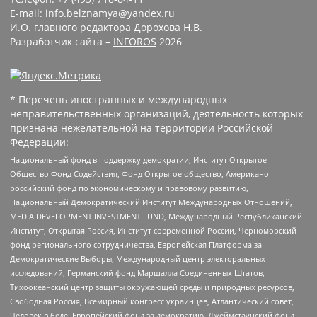
E-mail: info.belznamya@yandex.ru
И.О. главного редактора Дорохова Н.В.
Разработчик сайта –
INFOROS
2026
* Перечень иностранных и международных
неправительственных организаций, деятельность которых
признана нежелательной на территории Российской
Федерации:
Национальный фонд в поддержку демократии, Институт Открытое
Общество Фонд Содействия, Фонд Открытое общество, Американо-
российский фонд по экономическому и правовому развитию,
Национальный Демократический Институт Международных Отношений,
MEDIA DEVELOPMENT INVESTMENT FUND, Международный Республиканский
Институт, Открытая Россия, Институт современной России, Черноморский
фонд регионального сотрудничества, Европейская Платформа за
Демократические Выборы, Международный центр электоральных
исследований, Германский фонд Маршалла Соединенных Штатов,
Тихоокеанский центр защиты окружающей среды и природных ресурсов,
Свободная Россия, Всемирный конгресс украинцев, Атлантический совет,
Человек в беде, Европейский фонд за демократию, Джеймстаунский фонд,