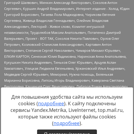
Для повышения удобства сайта мы используем
cookies (
подробнее
). К сайту подключены
сервисы Yandex.Metrika, LiveInternet, top.mail.ru,
Источник:
https://minjust.gov.ru/uploaded/files/reestr-
которые также используют файлы cookies
inostrannyih-agentov-22-03-2024.pdf
данные на
22.03.2024
(
подробнее
).