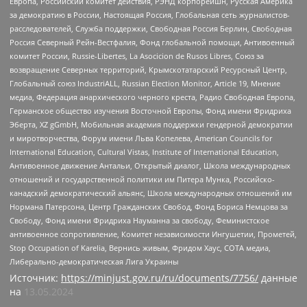
Европа, Российский комитет действия, РЭНД корпорейшн, Русская Америка
за демократию в России, Настоящая Россия, Глобальная сеть журналистов-
расследователей, Служба поддержки, Свободная Россия Берлин, Свободная
Россия Северный Рейн-Вестфалия, Фонд глобальной помощи, Антивоенный
комитет России, Russie-Libertes, La Asocicion de Rusos Libres, Союз за
возвращение Северных территорий, Крымскотатарский Ресурсный Центр,
Глобальный союз IndustriALL, Russian Election Monitor, Article 19, Мнение
медиа, Федерация анархического черного креста, Радио Свободная Европа,
Германское общество изучения Восточной Европы, Фонд имени Фридриха
Эберта, XZ gGmbH, Мобильная академия поддержки гендерной демократии
и миротворчества, Форум имени Льва Копелева, American Councils for
International Education, Cultural Vistas, Institute of International Education,
Антивоенное движение Антальи, Открытый диалог, Школа международных
отношений и государственной политики им Питера Мунка, Российско-
канадский демократический альянс, Школа международных отношений им
Нормана Патерсона, Центр Гражданских Свобод, Фонд Бориса Немцова за
Свободу, Фонд имени Фридриха Науманна за свободу, Феминистское
антивоенное сопротивление, Комитет независимости Ингушетии, Прометей,
Stop Occupation of Karelia, Вернись живым, Фридом Хаус, СОТА медиа,
Либерально-демократическая Лига Украины
Источник:
https://minjust.gov.ru/ru/documents/7756/
данные
на
13.05.2024