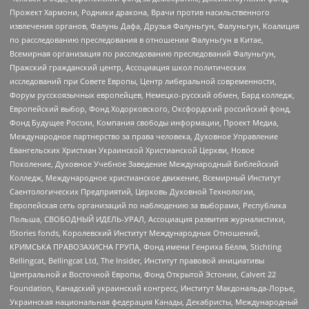
Прожект Хармони, Родники дракона, Врачи против насильственного
извлечения органов, Фалунь Дафа, Друзья Фалуньгун, Фалуньгун, Коалиция
по расследованию преследования в отношении Фалуньгун в Китае,
Всемирная организация по расследованию преследований Фалуньгун,
Пражский гражданский центр, Ассоциация школ политических
исследований при Совете Европы, Центр либеральной современности,
Форум русскоязычных европейцев, Немецко-русский обмен, Бард колледж,
Европейский выбор, Фонд Ходорковского, Оксфордский российский фонд,
Фонд Будущее России, Компания свободы информации, Проект Медиа,
Международное партнерство за права человека, Духовное Управление
Евангельских Христиан Украинской Христианской Церкви, Новое
Поколение, Духовное Учебное Заведение Международный Библейский
Колледж, Международное христианское движение, Всемирный Институт
Саентологических Предприятий, Церковь Духовной Технологии,
Европейская сеть организаций по наблюдению за выборами, Республика
Польша, СВОБОДНЫЙ ИДЕЛЬ-УРАЛ, Ассоциация развития журналистики,
IStories fonds, Королевский Институт Международных Отношений,
КРИМСЬКА ПРАВОЗАХИСНА ГРУПА, Фонд имени Генриха Бёлля, Stichting
Bellingcat, Bellingcat Ltd, The Insider, Институт правовой инициативы
Центральной и Восточной Европы, Фонд Открытой Эстонии, Calvert 22
Foundation, Канадский украинский конгресс, Институт Макдональда-Лорье,
Украинская национальная федерация Канады, Декабристы, Международный