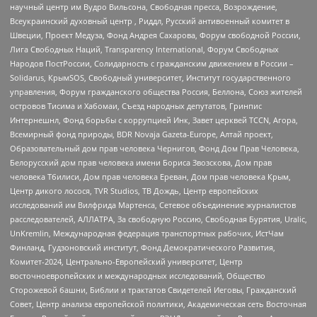
научный центр им Вудро Вильсона, Свободная пресса, Возрождение,
Всеукраинский духовный центр , Риддл, Русский антивоенный комитет в
Швеции, Проект Медуза, Фонд Андрея Сахарова, Форум свободной России,
Лига Свободных Наций, Transparеncy International, Форум Свободных
Народов ПостРоссии, Солидарность с гражданским движением в России –
Solidarus, КрымSOS, Свободный университет, Институт государственного
управления, Форум гражданского общества Россия, Беллона, Союз жителей
островов Тисима и Хабомаи, Съезд народных депутатов, Гринпис
Интернешнл, Фонд борьбы с коррупцией Инк, Завет церквей TCCN, Агора,
Всемирный фонд природы, BDR Novaja Gazeta-Europe, Алтай проект,
Образовательный дом прав человека Чернигов, Фонд Дом Прав Человека,
Белорусский дом прав человека имени Бориса Звозскова, Дом прав
человека Тбилиси, Дом прав человека Ереван, Дом прав человека Крым,
Центр дикого лосося, TVR Studios, ТВ Дождь, Центр европейских
исследований им Вилфрида Мартенса, Сетевое объединение журналистов
расследователей, АЛЛАТРА, За свободную Россию, Свободная Бурятия, Uralic,
UnKremlin, Международная федерация транспортных рабочих, ИстЧам
Финланд, Гудзоновский институт, Фонд Демократического Развития,
Комитет-2024, Центрально-Европейский университет, Центр
восточноевропейских и международных исследований, Общество
Сторожевой башни, Библии и трактатов Свидетелей Иеговы, Гражданский
Совет, Центр анализа европейской политики, Академическая сеть Восточная