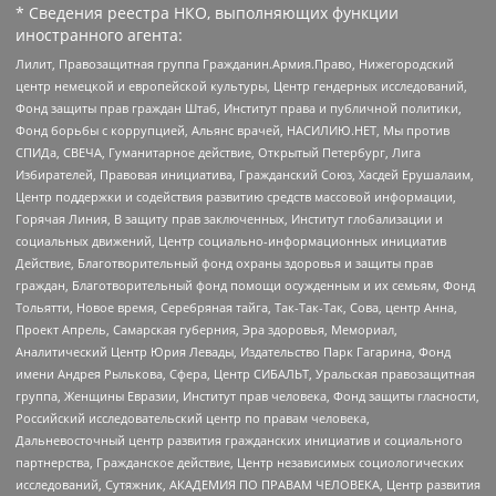
* Сведения реестра НКО, выполняющих функции
иностранного агента:
Лилит, Правозащитная группа Гражданин.Армия.Право, Нижегородский
центр немецкой и европейской культуры, Центр гендерных исследований,
Фонд защиты прав граждан Штаб, Институт права и публичной политики,
Фонд борьбы с коррупцией, Альянс врачей, НАСИЛИЮ.НЕТ, Мы против
СПИДа, СВЕЧА, Гуманитарное действие, Открытый Петербург, Лига
Избирателей, Правовая инициатива, Гражданский Союз, Хасдей Ерушалаим,
Центр поддержки и содействия развитию средств массовой информации,
Горячая Линия, В защиту прав заключенных, Институт глобализации и
социальных движений, Центр социально-информационных инициатив
Действие, Благотворительный фонд охраны здоровья и защиты прав
граждан, Благотворительный фонд помощи осужденным и их семьям, Фонд
Тольятти, Новое время, Серебряная тайга, Так-Так-Так, Сова, центр Анна,
Проект Апрель, Самарская губерния, Эра здоровья, Мемориал,
Аналитический Центр Юрия Левады, Издательство Парк Гагарина, Фонд
имени Андрея Рылькова, Сфера, Центр СИБАЛЬТ, Уральская правозащитная
группа, Женщины Евразии, Институт прав человека, Фонд защиты гласности,
Российский исследовательский центр по правам человека,
Дальневосточный центр развития гражданских инициатив и социального
партнерства, Гражданское действие, Центр независимых социологических
исследований, Сутяжник, АКАДЕМИЯ ПО ПРАВАМ ЧЕЛОВЕКА, Центр развития