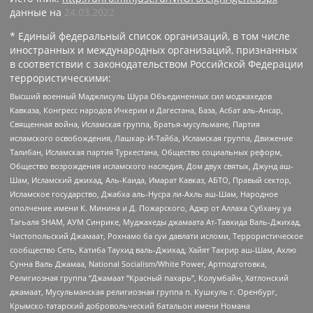
данные на
24.03.2022
* Единый федеральный список организаций, в том числе
иностранных и международных организаций, признанных
в соответствии с законодательством Российской Федерации
террористическими:
Высший военный Маджлисуль Шура Объединенных сил моджахедов
Кавказа, Конгресс народов Ичкерии и Дагестана, База, Асбат аль-Ансар,
Священная война, Исламская группа, Братья-мусульмане, Партия
исламского освобождения, Лашкар-И-Тайба, Исламская группа, Движение
Талибан, Исламская партия Туркестана, Общество социальных реформ,
Общество возрождения исламского наследия, Дом двух святых, Джунд аш-
Шам, Исламский джихад, Аль-Каида, Имарат Кавказ, АБТО, Правый сектор,
Исламское государство, Джабха аль-Нусра ли-Ахль аш-Шам, Народное
ополчение имени К. Минина и Д. Пожарского, Аджр от Аллаха Субхану уа
Тагьаля SHAM, АУМ Синрике, Муджахеды джамаата Ат-Тавхида Валь-Джихад,
Чистопольский Джамаат, Рохнамо ба суи давлати исломи, Террористическое
сообщество Сеть, Катиба Таухид валь-Джихад, Хайят Тахрир аш-Шам, Ахлю
Сунна Валь Джамаа, National Socialism/White Power, Артподготовка,
Религиозная группа “Джамаат “Красный пахарь”, Колумбайн, Хатлонский
джамаат, Мусульманская религиозная группа п. Кушкуль г. Оренбург,
Крымско-татарский добровольческий батальон имени Номана