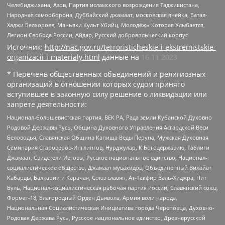
Челебиджихана, Азов, Партия исламского возрождения Таджикистана,
Народная самооборона, Дуббайский джамаат, московская ячейка, Батал-
Хаджи Белхороев, Маньяки Культ Убийц, Молодёжь Которая Улыбается,
Легион Свобода России, Айдар, Русский добровольческий корпус
Источник:
http://nac.gov.ru/terroristicheskie-i-ekstremistskie-
organizacii-i-materialy.html
данные на
16.11.2023
* Перечень общественных объединений и религиозных
организаций в отношении которых судом принято
вступившее в законную силу решение о ликвидации или
запрете деятельности:
Национал-большевистская партия, ВЕК РА, Рада земли Кубанской Духовно
Родовой Державы Русь, Община Духовного Управления Асгардской Веси
Беловодья, Славянская Община Капища Веды Перуна, Мужская Духовная
Семинария Староверов-Инглингов, Нурджулар, К Богодержавию, Таблиги
Джамаат, Свидетели Иеговы, Русское национальное единство, Национал-
социалистическое общество, Джамаат мувахидов, Объединенный Вилайат
Кабарды, Балкарии и Карачая, Союз славян, Ат-Такфир Валь-Хиджра, Пит
Буль, Национал-социалистическая рабочая партия России, Славянский союз,
Формат-18, Благородный Орден Дьявола, Армия воли народа,
Национальная Социалистическая Инициатива города Череповца, Духовно-
Родовая Держава Русь, Русское национальное единство, Древнерусской