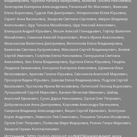
Владимировна, Чуркина Наталья Валерьевна, Акимова Татьяна Николаевна,
Золотарева Екатерина Александровна, Рачинский Ян Збигневич, Жемкова
Елена Борисовна, Гудков Лев Дмитриевич, Илларионова Юлия Юрьевна,
Саранг Анна Васильевна, Захарова Светлана Сергеевна, Аверин Владимир
Анатольевич, Щур Татьяна Михайловна, Щур Николай Алексеевич,
Блинушов Андрей Юрьевич, Мосин Алексей Геннадьевич, Гефтер Валентин
Михайлович, Симонов Алексей Кириллович, Флиге Ирина Анатольевна,
Мельникова Валентина Дмитриевна, Вититинова Елена Владимировна,
Баженова Светлана Куприяновна, Максимов Сергей Владимирович, Беляев
Сергей Иванович, Голубева Елена Николаевна, Ганнушкина Светлана
Алексеевна, Закс Елена Владимировна, Буртина Елена Юрьевна, Гендель
Людмила Залмановна, Кокорина Екатерина Алексеевна, Шуманов Илья
Вячеславович, Арапова Галина Юрьевна, Свечников Анатолий Мариевич,
Прохоров Вадим Юрьевич, Шахова Елена Владимировна, Подузов Сергей
Васильевич, Протасова Ирина Вячеславовна, Литинский Леонид Борисович,
Лукашевский Сергей Маркович, Бахмин Вячеслав Иванович, Шабад
Анатолий Ефимович, Сухих Дарья Николаевна, Орлов Олег Петрович,
Добровольская Анна Дмитриевна, Королева Александра Евгеньевна,
Смирнов Владимир Александрович, Вицин Сергей Ефимович, Золотухин
Борис Андреевич, Левинсон Лев Семенович, Локшина Татьяна Иосифовна,
Орлов Олег Петрович, Полякова Мара Федоровна, Резник Генри Маркович,
Захаров Герман Константинович
Источник:
http://unro.minjust.ru/NKOForeignAgent.aspx