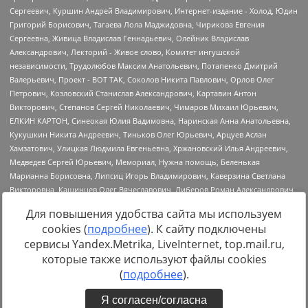
Для повышения удобства сайта мы используем
cookies (
подробнее
). К сайту подключены
сервисы Yandex.Metrika, LiveInternet, top.mail.ru,
Источник:
https://minjust.gov.ru/uploaded/files/reestr-
которые также используют файлы cookies
inostrannyih-agentov-22-03-2024.pdf
данные на
22.03.2024
(
подробнее
).
Я согласен/согласна