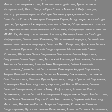
Министров северных стран, Гражданское содействие, Трансперенси
Интернешнл-Р, Центр Защиты Прав Средств Массовой Информации,
Институт развития прессы - Сибирь, Частное учреждение в Санкт-
Петербурге Совета Министров Северных Стран, Фонд поддержки свободы
прессы, Гражданский контроль, Человек и Закон, Общественная комиссия
по сохранению наследия академика Сахарова, Информационное агентство
МЕМО. РУ, Институт региональной прессы, Институт Развития Свободы
Информации, Экозащита!-Женсовет, Общественный вердикт, Евразийская
антимонопольная ассоциация, Бедушев Петр Петрович, Дзугкоева Регина
Николаевна, Кривенко Сергей Владимирович, Милославский Павел
Юрьевич, Шнырова Ольга Вадимовна, Чанышева Лилия Айратовна,
Сидорович Ольга Борисовна, Туровский Александр Алексеевич, Васильева
Анастасия Евгеньевна, Ривина Анна Валерьевна, Бойко Анатолий
Николаевич, Дугин Сергей Георгиевич, Пивоваров Андрей Сергеевич,
Аверин Виталий Евгеньевич, Барахоев Магомед Бекханович, Шарипков
Олег Викторович, Мошель Ирина Ароновна, Шведов Григорий Сергеевич,
Пономарев Лев Александрович, Каргалицкий Борис Юльевич, Созаев
Валерий Валерьевич, Исламов Тимур Рифгатович, Романова Ольга
Евгеньевна, Щаров Сергей Алексадрович, Цирульников Борис Альбертович,
Гасан Ольга Павловна, Паутов Юрий Анатольевич, Верховский Александр
Маркович, Пислакова-Паркер Марина Петровна, Кочеткова Татьяна
Владимировна, Чуркина Наталья Валерьевна, Акимова Татьяна Николаевна,