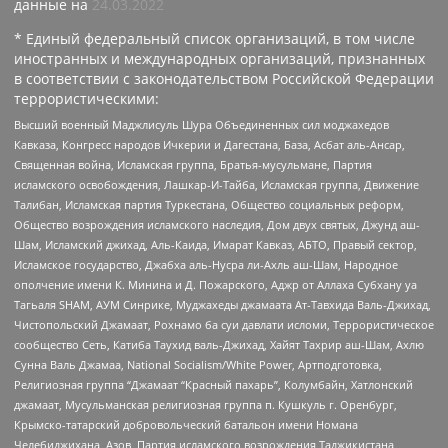
данные на
24.03.2022
* Единый федеральный список организаций, в том числе
иностранных и международных организаций, признанных
в соответствии с законодательством Российской Федерации
террористическими:
Высший военный Маджлисуль Шура Объединенных сил моджахедов
Кавказа, Конгресс народов Ичкерии и Дагестана, База, Асбат аль-Ансар,
Священная война, Исламская группа, Братья-мусульмане, Партия
исламского освобождения, Лашкар-И-Тайба, Исламская группа, Движение
Талибан, Исламская партия Туркестана, Общество социальных реформ,
Общество возрождения исламского наследия, Дом двух святых, Джунд аш-
Шам, Исламский джихад, Аль-Каида, Имарат Кавказ, АБТО, Правый сектор,
Исламское государство, Джабха аль-Нусра ли-Ахль аш-Шам, Народное
ополчение имени К. Минина и Д. Пожарского, Аджр от Аллаха Субхану уа
Тагьаля SHAM, АУМ Синрике, Муджахеды джамаата Ат-Тавхида Валь-Джихад,
Чистопольский Джамаат, Рохнамо ба суи давлати исломи, Террористическое
сообщество Сеть, Катиба Таухид валь-Джихад, Хайят Тахрир аш-Шам, Ахлю
Сунна Валь Джамаа, National Socialism/White Power, Артподготовка,
Религиозная группа “Джамаат “Красный пахарь”, Колумбайн, Хатлонский
джамаат, Мусульманская религиозная группа п. Кушкуль г. Оренбург,
Крымско-татарский добровольческий батальон имени Номана
Челебиджихана, Азов, Партия исламского возрождения Таджикистана,