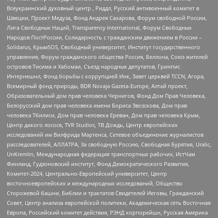
Всеукраинский духовный центр , Риддл, Русский антивоенный комитет в
Швеции, Проект Медуза, Фонд Андрея Сахарова, Форум свободной России,
Лига Свободных Наций, Transparеncy International, Форум Свободных
Народов ПостРоссии, Солидарность с гражданским движением в России –
Solidarus, КрымSOS, Свободный университет, Институт государственного
управления, Форум гражданского общества Россия, Беллона, Союз жителей
островов Тисима и Хабомаи, Съезд народных депутатов, Гринпис
Интернешнл, Фонд борьбы с коррупцией Инк, Завет церквей TCCN, Агора,
Всемирный фонд природы, BDR Novaja Gazeta-Europe, Алтай проект,
Образовательный дом прав человека Чернигов, Фонд Дом Прав Человека,
Белорусский дом прав человека имени Бориса Звозскова, Дом прав
человека Тбилиси, Дом прав человека Ереван, Дом прав человека Крым,
Центр дикого лосося, TVR Studios, ТВ Дождь, Центр европейских
исследований им Вилфрида Мартенса, Сетевое объединение журналистов
расследователей, АЛЛАТРА, За свободную Россию, Свободная Бурятия, Uralic,
UnKremlin, Международная федерация транспортных рабочих, ИстЧам
Финланд, Гудзоновский институт, Фонд Демократического Развития,
Комитет-2024, Центрально-Европейский университет, Центр
восточноевропейских и международных исследований, Общество
Сторожевой башни, Библии и трактатов Свидетелей Иеговы, Гражданский
Совет, Центр анализа европейской политики, Академическая сеть Восточная
Европа, Российский комитет действия, РЭНД корпорейшн, Русская Америка