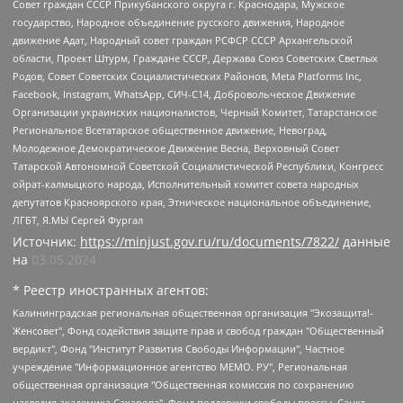
Совет граждан СССР Прикубанского округа г. Краснодара, Мужское
государство, Народное объединение русского движения, Народное
движение Адат, Народный совет граждан РСФСР СССР Архангельской
области, Проект Штурм, Граждане СССР, Держава Союз Советских Светлых
Родов, Совет Советских Социалистических Районов, Meta Platforms Inc,
Facebook, Instagram, WhatsApp, СИЧ-С14, Добровольческое Движение
Организации украинских националистов, Черный Комитет, Татарстанское
Региональное Всетатарское общественное движение, Невоград,
Молодежное Демократическое Движение Весна, Верховный Совет
Татарской Автономной Советской Социалистической Республики, Конгресс
ойрат-калмыцкого народа, Исполнительный комитет совета народных
депутатов Красноярского края, Этническое национальное объединение,
ЛГБТ, Я.МЫ Сергей Фургал
Источник:
https://minjust.gov.ru/ru/documents/7822/
данные
на
03.05.2024
* Реестр иностранных агентов:
Калининградская региональная общественная организация "Экозащита!-Женсовет", Фонд содействия защите прав и свобод граждан "Общественный вердикт", Фонд "Институт Развития Свободы Информации", Частное учреждение "Информационное агентство МЕМО. РУ", Региональная общественная организация "Общественная комиссия по сохранению наследия академика Сахарова", Фонд поддержки свободы прессы, Санкт-Петербургская общественная правозащитная организация "Гражданский контроль", Межрегиональная общественная организация "Информационно-просветительский центр "Мемориал", Региональный Фонд "Центр Защиты Прав Средств Массовой Информации", с 05.12.2023 Фонд "Центр Защиты Прав Средств массовой информации", Региональная общественная благотворительная организация помощи беженцам и мигрантам "Гражданское содействие", Негосударственное образовательное учреждение дополнительного профессионального образования (повышение квалификации) специалистов "АКАДЕМИЯ ПО ПРАВАМ ЧЕЛОВЕКА", Свердловская региональная общественная организация "Сутяжник", Автономная некоммерческая организация "Центр независимых социологических исследований", Союз общественных объединений "Российский исследовательский центр по правам человека", Региональное общественное учреждение научно-информационный центр "МЕМОРИАЛ", Некоммерческая организация "Фонд защиты гласности", Автономная некоммерческая организация "Институт прав человека", Городская общественная организация "Екатеринбургское общество "МЕМОРИАЛ", Городская общественная организация "Рязанское историко-просветительское и правозащитное общество "Мемориал" (Рязанский Мемориал), Челябинский региональный орган общественной самодеятельности – женское общественное объединение "Женщины Евразии", Челябинский региональный орган общественной самодеятельности "Уральская правозащитная группа", Фонд содействия защите здоровья и социальной справедливости имени Андрея Рылькова, Автономная Некоммерческая Организация "Аналитический Центр Юрия Левады", Автономная некоммерческая организация социальной поддержки населения "Проект Апрель", Региональная общественная организация помощи женщинам и детям, находящимся в кризисной ситуации "Информационно-методический центр "Анна", Фонд содействия развитию массовых коммуникаций и правовому просвещению "Так-так-Так", Фонд содействия устойчивому развитию "Серебряная тайга", Свердловский региональный общественный фонд социальных проектов "Новое время", "Idel.Реалии", Кавказ.Реалии, Крым.Реалии, Телеканал Настоящее Время, Татаро-башкирская служба Радио Свобода (Azatliq Radiosi), Радио Свободная Европа/Радио Свобода (PCE/PC), "Сибирь.Реалии", "Фактограф", Благотворительный фонд помощи осужденным и их семьям, Автономная некоммерческая организация "Институт глобализации и социальных движений", Фонд "В защиту прав заключенных", Частное учреждение "Центр поддержки и содействия развитию средств массовой информации", Пензенский региональный общественный благотворительный фонд "Гражданский союз", "Север.Реалии", Некоммерческая организация Фонд "Правовая инициатива", Общество с ограниченной ответственностью "Радио Свободная Европа/Радио Свобода", Чешское информационное агентство "MEDIUM-ORIENT", Красноярская региональная общественная организация "Мы против СПИДа", Камалягин Денис Николаевич, Маркелов Сергей Евгеньевич, Пономарев Лев Александрович, Савицкая Людмила Алексеевна, Автономная некоммерческая организация "Центр по работе с проблемой насилия "НАСИЛИЮ.НЕТ", Межрегиональный профессиональный союз работников здравоохранения "Альянс врачей", Юридическое лицо, зарегистрированное в Латвийской Республике, SIA "Medusa Project" (регистрационный номер 40103797863, дата регистрации 10.06.2014), Некоммерческая организация "Фонд по борьбе с коррупцией", Автономная некоммерческая организация "Институт права и публичной политики", Баданин Роман Сергеевич, Гликин Максим Александрович, Железнова Мария Михайловна, Лукьянова Юлия Сергеевна, Маетная Елизавета Витальевна, Маняхин Петр Борисович, Чуракова Ольга Владимировна, Ярош Юлия Петровна, Юридическое лицо "The Insider SIA", зарегистрированное в Риге, Латвийская Республика (дата регистрации 26.06.2015), являющееся администратором доменного имени интернет-издания "The Insider SIA", https://theins.ru, Постернак Алексей Евгеньевич, Рубин Михаил Аркадьевич, Анин Роман Александрович, Юридическое лицо Istories fonds, зарегистрированное в Латвийской Республике (регистрационный номер 50008295751, дата регистрации 24.02.2020), Великовский Дмитрий Александрович, Долинина Ирина Николаевна, Мароховская Алеся Алексеевна, Шлейнов Роман Юрьевич, Шмагун Олеся Валентиновна, Общество с ограниченной ответственностью "Альтаир 2021", Общество с ограниченной ответственностью "Вега 2021", Общество с ограниченной ответственностью "Главный редактор 2021", Общество с ограниченной ответственностью "Ромашки монолит", Важенков Артем Валерьевич, Ивановская областная общественная организация "Центр гендерных исследований", Гурман Юрий Альбертович, Медиапроект "ОВД-Инфо", Егоров Владимир Владимирович, Жилинский Владимир Александрович, Общество с ограниченной ответственностью "ЗП", Иванова София Юрьевна, Карезина Инна Павловна, Кильтау Екатерина Викторовна, Петров Алексей Викторович, Пискунов Сергей Евгеньевич, Смирнов Сергей Сергеевич, Тихонов Михаил Сергеевич, Общество с ограниченной ответственностью "ЖУРНАЛИСТ-ИНОСТРАННЫЙ АГЕНТ", Арапова Галина Юрьевна, Вольтская Татьяна Анатольевна, Американская компания "Mason G.E.S. Anonymous Foundation" (США), являющаяся владельцем интернет-издания https://mnews.world/, Компания "Stichting Bellingcat", зарегистрированная в Нидерландах (дата регистрации 11.07.2018), Захаров Андрей Вячеславович, Клепиковская Екатерина Дмитриевна, Общество с ограниченной ответственностью "МЕМО", Перл Роман Александрович, Симонов Евгений Алексеевич, Соловьева Елена Анатольевна, Сотников Даниил Владимирович, Сурначева Елизавета Дмитриевна, Автономная некоммерческая организация по защите прав человека и информированию населения "Якутия – Наше Мнение", Общество с ограниченной ответственностью "Москоу диджитал медиа", с 26.01.2023 Общество с ограниченной ответственностью "Чайка Белые сады", Ветошкина Валерия Валерьевна, Заговора Максим Александрович, Межрегиональное общественное движение "Российская ЛГБТ - сеть", Оленичев Максим Владимирович, Павлов Иван Юрьевич, Скворцова Елена Сергеевна, Общество с ограниченной ответственностью "Как бы инагент", Кочетков Игорь Викторович, Общество с ограниченной ответственностью "Честные выборы", Еланчик Олег Александрович, Общество с ограниченной ответственностью "Нобелевский призыв", Гималова Регина Эмилевна, Григорьев Андрей Валерьевич, Григорьева Алина Александровна, Ассоциация по содействию защите прав призывников, альтернативнослужащих и военнослужащих "Правозащитная группа "Гражданин.Армия.Право", Хисамова Регина Фаритовна, Автономная некоммерческая организация по реализации социально-правовых программ "Лилит", Дальневосточное общественное движение "Маяк", Санкт-Петербургская ЛГБТ-инициативная группа "Выход", Инициативная группа ЛГБТ+ "Реверс", Алексеев Андрей Викторович, Бекбулатова Таисия Львовна, Беляев Иван Михайлович, Владыкина Елена Сергеевна, Гельман Марат Александрович, Никульшина Вероника Юрьевна, Толоконникова Надежда Андреевна, Шендерович Виктор Анатольевич, Общество с ограниченной ответственностью "Данное сообщение", Общество с ограниченной ответственностью Издательский дом "Новая глава", Айнбиндер Александра Александровна, Московский комьюнити-центр для ЛГБТ+инициатив, Благотворительный фонд развития филантропии, Deutsche Welle (Германия, Kurt-Schumacher-Strasse 3, 53113 Bonn), Борзунова Мария Михайловна, Воробьев Виктор Викторович, Голубева Анна Львовна, Константинова Алла Михайловна, Малкова Ирина Владимировна, Мурадов Мурад Абдулгалимович, Осетинская Елизавета Николаевна, Понасенков Евгений Николаевич, Ганапольский Матвей Юрьевич, Киселев Евгений Алексеевич, Борухович Ирина Григорьевна, Дремин Иван Тимофеевич, Дубровский Дмитрий Викторович, Красноярская региональная общественная организация поддержки и развития альтернативных образовательных технологий и межкультурных коммуникаций "ИНТЕРРА", Маяковская Екатерина Алексеевна, Фейгин Марк Захарович, Филимонов Андрей Викторович, Дзугкоева Регина Николаевна, Доброхотов Роман Александрович, Дудь Юрий Александрович, Елкин Сергей Владимирович, Кругликов Кирилл Игоревич, Сабунаева Мария Леонидовна, Семенов Алексей Владимирович, Шаинян Карен Багратович, Шульман Екатерина Михайловна, Асафьев Артур Валерьевич, Вахштайн Виктор Семенович, Венедиктов Алексей Алексеевич, Лушникова Екатерина Евгеньевна, Волков Леонид Михайлович, Невзоров Александр Глебович, Пархоменко Сергей Борисович, Сироткин Ярослав Николаевич, Кара-Мурза Владимир Владимирович, Баранова Наталья Владимировна, Гозман Леонид Яковлевич, Кагарлицкий Борис Юльевич, Климарев Михаил Валерьевич, Милов Владимир Станиславович, Автономная некоммерческая организация Краснодарский центр современного искусства "Типография", Моргенштерн Алишер Тагирович, Соболь Любовь Эдуардовна, Общество с ограниченной ответственностью "ЛИЗА НОРМ", Каспаров Гарри Кимович, Ходорковский Михаил Борисович, Общество с ограниченной ответственностью "Апрельские тезисы", Данилович Ирина Брониславовна, Кашин Олег Владимирович, Петров Николай Владимирович, Пивоваров Алексей Владимирович, Соколов Михаил Владимирович, Цветкова Юлия Владимировна, Чичваркин Евгений Александрович, Комитет против пыток/Команда против пыток, Общество с ограниченной ответственностью "Первый научный", Общество с ограниченной ответственностью "Вертолет и ко", Белоцерковская Вероника Борисовна, Кац Максим Евгеньевич, Лазарева Татьяна Юрьевна, Шаведдинов Руслан Табризович, Яшин Илья Валерьевич, Общество с ограниченной ответственностью "Иноагент ААВ", Алешковский Дмитрий Петрович, Альбац Евгения Марковна, Быков Дмитрий Львович, Галямина Юлия Евгеньевна, Лойко Сергей Леонидович, Мартынов Кирилл Константинович, Медведев Сергей Александрович, Крашенинников Федор Геннадиевич, Гордеева Катерина Вл