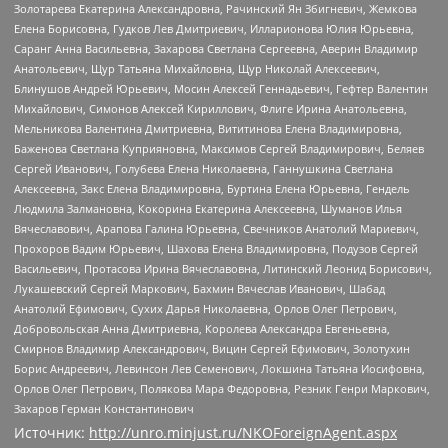
Золотарева Екатерина Александровна, Рачинский Ян Збигневич, Жемкова
Елена Борисовна, Гудков Лев Дмитриевич, Илларионова Юлия Юрьевна,
Саранг Анна Васильевна, Захарова Светлана Сергеевна, Аверин Владимир
Анатольевич, Щур Татьяна Михайловна, Щур Николай Алексеевич,
Блинушов Андрей Юрьевич, Мосин Алексей Геннадьевич, Гефтер Валентин
Михайлович, Симонов Алексей Кириллович, Флиге Ирина Анатольевна,
Мельникова Валентина Дмитриевна, Вититинова Елена Владимировна,
Баженова Светлана Куприяновна, Максимов Сергей Владимирович, Беляев
Сергей Иванович, Голубева Елена Николаевна, Ганнушкина Светлана
Алексеевна, Закс Елена Владимировна, Буртина Елена Юрьевна, Гендель
Людмила Залмановна, Кокорина Екатерина Алексеевна, Шуманов Илья
Вячеславович, Арапова Галина Юрьевна, Свечников Анатолий Мариевич,
Прохоров Вадим Юрьевич, Шахова Елена Владимировна, Подузов Сергей
Васильевич, Протасова Ирина Вячеславовна, Литинский Леонид Борисович,
Лукашевский Сергей Маркович, Бахмин Вячеслав Иванович, Шабад
Анатолий Ефимович, Сухих Дарья Николаевна, Орлов Олег Петрович,
Добровольская Анна Дмитриевна, Королева Александра Евгеньевна,
Смирнов Владимир Александрович, Вицин Сергей Ефимович, Золотухин
Борис Андреевич, Левинсон Лев Семенович, Локшина Татьяна Иосифовна,
Орлов Олег Петрович, Полякова Мара Федоровна, Резник Генри Маркович,
Захаров Герман Константинович
Источник:
http://unro.minjust.ru/NKOForeignAgent.aspx