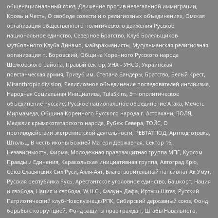
общенациональный союз, Движение против нелегальной иммиграции,
Кровь и Честь, О свободе совести и о религиозных объединениях, Омская
организация общественного политического движения Русское
национальное единство, Северное Братство, Клуб Болельщиков
Футбольного Клуба Динамо, Файзрахманисты, Мусульманская религиозная
организация п. Боровский, Община Коренного Русского народа
Щелковского района, Правый сектор, УНА - УНСО, Украинская
повстанческая армия, Тризуб им. Степана Бандеры, Братство, Белый Крест,
Misanthropic division, Религиозное объединение последователей инглиизма,
Народная Социальная Инициатива, TulaSkins, Этнополитическое
объединение Русские, Русское национальное объединение Атака, Мечеть
Мирмамеда, Община Коренного Русского народа г. Астрахани, ВОЛЯ,
Меджлис крымскотатарского народа, Рубеж Севера, ТОЙС, О
противодействии экстремистской деятельности, РЕВТАТПОД, Артподготовка,
Штольц, В честь иконы Божией Матери Державная, Сектор 16,
Независимость, Фирма, Молодежная правозащитная группа МПГ, Курсом
Правды и Единения, Каракольская инициативная группа, Автоград Крю,
Союз Славянских Сил Руси, Алля-Аят, Благотворительный пансионат Ак Умут,
Русская республика Русь, Арестантское уголовное единство, Башкорт, Нация
и свобода, Нация и свобода, W.H.С., Фалунь Дафа, Иртыш Ultras, Русский
Патриотический клуб-Новокузнецк/РПК, Сибирский державный союз, Фонд
борьбы с коррупцией, Фонд защиты прав граждан, Штабы Навального,