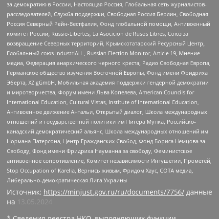
за демократию в России, Настоящая Россия, Глобальная сеть журналистов-
расследователей, Служба поддержки, Свободная Россия Берлин, Свободная
Россия Северный Рейн-Вестфалия, Фонд глобальной помощи, Антивоенный
комитет России, Russie-Libertes, La Asocicion de Rusos Libres, Союз за
возвращение Северных территорий, Крымскотатарский Ресурсный Центр,
Глобальный союз IndustriALL, Russian Election Monitor, Article 19, Мнение
медиа, Федерация анархического черного креста, Радио Свободная Европа,
Германское общество изучения Восточной Европы, Фонд имени Фридриха
Эберта, XZ gGmbH, Мобильная академия поддержки гендерной демократии
и миротворчества, Форум имени Льва Копелева, American Councils for
International Education, Cultural Vistas, Institute of International Education,
Антивоенное движение Антальи, Открытый диалог, Школа международных
отношений и государственной политики им Питера Мунка, Российско-
канадский демократический альянс, Школа международных отношений им
Нормана Патерсона, Центр Гражданских Свобод, Фонд Бориса Немцова за
Свободу, Фонд имени Фридриха Науманна за свободу, Феминистское
антивоенное сопротивление, Комитет независимости Ингушетии, Прометей,
Stop Occupation of Karelia, Вернись живым, Фридом Хаус, СОТА медиа,
Либерально-демократическая Лига Украины
Источник:
https://minjust.gov.ru/ru/documents/7756/
данные
на
13.05.2024
* Сведения реестра НКО, выполняющих функции