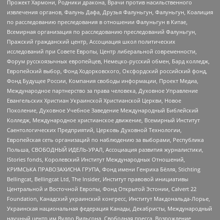
Прожект Хармони, Родники дракона, Врачи против насильственного
извлечения органов, Фалунь Дафа, Друзья Фалуньгун, Фалуньгун, Коалиция
по расследованию преследования в отношении Фалуньгун в Китае,
Всемирная организация по расследованию преследований Фалуньгун,
Пражский гражданский центр, Ассоциация школ политических
исследований при Совете Европы, Центр либеральной современности,
Форум русскоязычных европейцев, Немецко-русский обмен, Бард колледж,
Европейский выбор, Фонд Ходорковского, Оксфордский российский фонд,
Фонд Будущее России, Компания свободы информации, Проект Медиа,
Международное партнерство за права человека, Духовное Управление
Евангельских Христиан Украинской Христианской Церкви, Новое
Поколение, Духовное Учебное Заведение Международный Библейский
Колледж, Международное христианское движение, Всемирный Институт
Саентологических Предприятий, Церковь Духовной Технологии,
Европейская сеть организаций по наблюдению за выборами, Республика
Польша, СВОБОДНЫЙ ИДЕЛЬ-УРАЛ, Ассоциация развития журналистики,
IStories fonds, Королевский Институт Международных Отношений,
КРИМСЬКА ПРАВОЗАХИСНА ГРУПА, Фонд имени Генриха Бёлля, Stichting
Bellingcat, Bellingcat Ltd, The Insider, Институт правовой инициативы
Центральной и Восточной Европы, Фонд Открытой Эстонии, Calvert 22
Foundation, Канадский украинский конгресс, Институт Макдональда-Лорье,
Украинская национальная федерация Канады, Декабристы, Международный
научный центр им Вудро Вильсона, Свободная пресса, Возрождение,