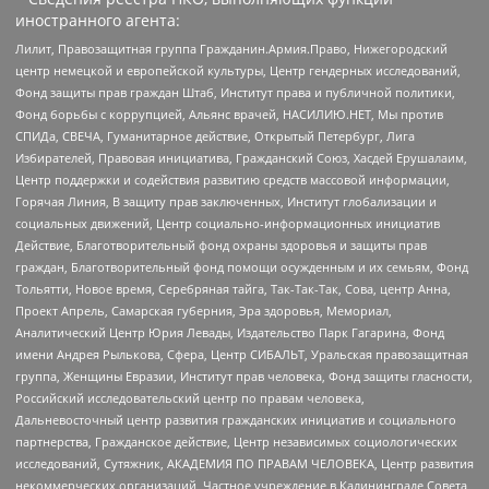
иностранного агента:
Лилит, Правозащитная группа Гражданин.Армия.Право, Нижегородский
центр немецкой и европейской культуры, Центр гендерных исследований,
Фонд защиты прав граждан Штаб, Институт права и публичной политики,
Фонд борьбы с коррупцией, Альянс врачей, НАСИЛИЮ.НЕТ, Мы против
СПИДа, СВЕЧА, Гуманитарное действие, Открытый Петербург, Лига
Избирателей, Правовая инициатива, Гражданский Союз, Хасдей Ерушалаим,
Центр поддержки и содействия развитию средств массовой информации,
Горячая Линия, В защиту прав заключенных, Институт глобализации и
социальных движений, Центр социально-информационных инициатив
Действие, Благотворительный фонд охраны здоровья и защиты прав
граждан, Благотворительный фонд помощи осужденным и их семьям, Фонд
Тольятти, Новое время, Серебряная тайга, Так-Так-Так, Сова, центр Анна,
Проект Апрель, Самарская губерния, Эра здоровья, Мемориал,
Аналитический Центр Юрия Левады, Издательство Парк Гагарина, Фонд
имени Андрея Рылькова, Сфера, Центр СИБАЛЬТ, Уральская правозащитная
группа, Женщины Евразии, Институт прав человека, Фонд защиты гласности,
Российский исследовательский центр по правам человека,
Дальневосточный центр развития гражданских инициатив и социального
партнерства, Гражданское действие, Центр независимых социологических
исследований, Сутяжник, АКАДЕМИЯ ПО ПРАВАМ ЧЕЛОВЕКА, Центр развития
некоммерческих организаций, Частное учреждение в Калининграде Совета