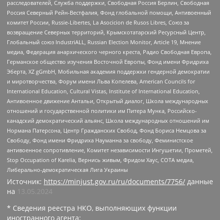
расследователей, Служба поддержки, Свободная Россия Берлин, Свободная
Россия Северный Рейн-Вестфалия, Фонд глобальной помощи, Антивоенный
комитет России, Russie-Libertes, La Asocicion de Rusos Libres, Союз за
возвращение Северных территорий, Крымскотатарский Ресурсный Центр,
Глобальный союз IndustriALL, Russian Election Monitor, Article 19, Мнение
медиа, Федерация анархического черного креста, Радио Свободная Европа,
Германское общество изучения Восточной Европы, Фонд имени Фридриха
Эберта, XZ gGmbH, Мобильная академия поддержки гендерной демократии
и миротворчества, Форум имени Льва Копелева, American Councils for
International Education, Cultural Vistas, Institute of International Education,
Антивоенное движение Антальи, Открытый диалог, Школа международных
отношений и государственной политики им Питера Мунка, Российско-
канадский демократический альянс, Школа международных отношений им
Нормана Патерсона, Центр Гражданских Свобод, Фонд Бориса Немцова за
Свободу, Фонд имени Фридриха Науманна за свободу, Феминистское
антивоенное сопротивление, Комитет независимости Ингушетии, Прометей,
Stop Occupation of Karelia, Вернись живым, Фридом Хаус, СОТА медиа,
Либерально-демократическая Лига Украины
Источник:
https://minjust.gov.ru/ru/documents/7756/
данные
на
13.05.2024
* Сведения реестра НКО, выполняющих функции
иностранного агента: