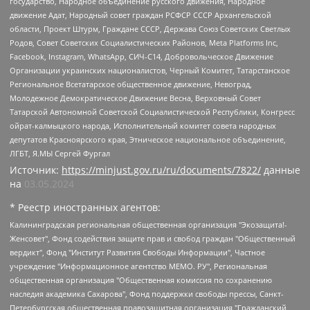
государство, Народное объединение русского движения, Народное
движение Адат, Народный совет граждан РСФСР СССР Архангельской
области, Проект Штурм, Граждане СССР, Держава Союз Советских Светлых
Родов, Совет Советских Социалистических Районов, Meta Platforms Inc,
Facebook, Instagram, WhatsApp, СИЧ-С14, Добровольческое Движение
Организации украинских националистов, Черный Комитет, Татарстанское
Региональное Всетатарское общественное движение, Невоград,
Молодежное Демократическое Движение Весна, Верховный Совет
Татарской Автономной Советской Социалистической Республики, Конгресс
ойрат-калмыцкого народа, Исполнительный комитет совета народных
депутатов Красноярского края, Этническое национальное объединение,
ЛГБТ, Я.МЫ Сергей Фургал
Источник:
https://minjust.gov.ru/ru/documents/7822/
данные
на
03.05.2024
* Реестр иностранных агентов:
Калининградская региональная общественная организация "Экозащита!-Женсовет", Фонд содействия защите прав и свобод граждан "Общественный вердикт", Фонд "Институт Развития Свободы Информации", Частное учреждение "Информационное агентство МЕМО. РУ", Региональная общественная организация "Общественная комиссия по сохранению наследия академика Сахарова", Фонд поддержки свободы прессы, Санкт-Петербургская общественная правозащитная организация "Гражданский контроль", Межрегиональная общественная организация "Информационно-просветительский центр "Мемориал", Региональный Фонд "Центр Защиты Прав Средств Массовой Информации", с 05.12.2023 Фонд "Центр Защиты Прав Средств массовой информации", Региональная общественная благотворительная организация помощи беженцам и мигрантам "Гражданское содействие", Негосударственное образовательное учреждение дополнительного профессионального образования (повышение квалификации) специалистов "АКАДЕМИЯ ПО ПРАВАМ ЧЕЛОВЕКА", Свердловская региональная общественная организация "Сутяжник", Автономная некоммерческая организация "Центр независимых социологических исследований", Союз общественных объединений "Российский исследовательский центр по правам человека", Региональное общественное учреждение научно-информационный центр "МЕМОРИАЛ", Некоммерческая организация "Фонд защиты гласности", Автономная некоммерческая организация "Институт прав человека", Городская общественная организация "Екатеринбургское общество "МЕМОРИАЛ", Городская общественная организация "Рязанское историко-просветительское и правозащитное общество "Мемориал" (Рязанский Мемориал), Челябинский региональный орган общественной самодеятельности – женское общественное объединение "Женщины Евразии", Челябинский региональный орган общественной самодеятельности "Уральская правозащитная группа", Фонд содействия защите здоровья и социальной справедливости имени Андрея Рылькова, Автономная Некоммерческая Организация "Аналитический Центр Юрия Левады", Автономная некоммерческая организация социальной поддержки населения "Проект Апрель", Региональная общественная организация помощи женщинам и детям, находящимся в кризисной ситуации "Информационно-методический центр "Анна", Фонд содействия развитию массовых коммуникаций и правовому просвещению "Так-так-Так", Фонд содействия устойчивому развитию "Серебряная тайга", Свердловский региональный общественный фонд социальных проектов "Новое время", "Idel.Реалии", Кавказ.Реалии, Крым.Реалии, Телеканал Настоящее Время, Татаро-башкирская служба Радио Свобода (Azatliq Radiosi), Радио Свободная Европа/Радио Свобода (PCE/PC), "Сибирь.Реалии", "Фактограф", Благотворительный фонд помощи осужденным и их семьям, Автономная некоммерческая организация "Институт глобализации и социальных движений", Фонд "В защиту прав заключенных", Частное учреждение "Центр поддержки и содействия развитию средств массовой информации", Пензенский региональный общественный благотворительный фонд "Гражданский союз", "Север.Реалии", Некоммерческая организация Фонд "Правовая инициатива", Общество с ограниченной ответственностью "Радио Свободная Европа/Радио Свобода", Чешское информационное агентство "MEDIUM-ORIENT", Красноярская региональная общественная организация "Мы против СПИДа", Камалягин Денис Николаевич, Маркелов Сергей Евгеньевич, Пономарев Лев Александрович, Савицкая Людмила Алексеевна, Автономная некоммерческая организация "Центр по работе с проблемой насилия "НАСИЛИЮ.НЕТ", Межрегиональный профессиональный союз работников здравоохранения "Альянс врачей", Юридическое лицо, зарегистрированное в Латвийской Республике, SIA "Medusa Project" (регистрационный номер 40103797863, дата регистрации 10.06.2014), Некоммерческая организация "Фонд по борьбе с коррупцией", Автономная некоммерческая организация "Институт права и публичной политики", Баданин Роман Сергеевич, Гликин Максим Александрович, Железнова Мария Михайловна, Лукьянова Юлия Сергеевна, Маетная Елизавета Витальевна, Маняхин Петр Борисович, Чуракова Ольга Владимировна, Ярош Юлия Петровна, Юридическое лицо "The Insider SIA", зарегистрированное в Риге, Латвийская Республика (дата регистрации 26.06.2015), являющееся администратором доменного имени интернет-издания "The Insider SIA", https://theins.ru, Постернак Алексей Евгеньевич, Рубин Михаил Аркадьевич, Анин Роман Александрович, Юридическое лицо Istories fonds, зарегистрированное в Латвийской Республике (регистрационный номер 50008295751, дата регистрации 24.02.2020), Великовский Дмитрий Александрович, Долинина Ирина Николаевна, Мароховская Алеся Алексеевна, Шлейнов Роман Юрьевич, Шмагун Олеся Валентиновна, Общество с ограниченной ответственностью "Альтаир 2021", Общество с ограниченной ответственностью "Вега 2021", Общество с ограниченной ответственностью "Главный редактор 2021", Общество с ограниченной ответственностью "Ромашки монолит", Важенков Артем Валерьевич, Ивановская областная общественная организация "Центр гендерных исследований", Гурман Юрий Альбертович, Медиапроект "ОВД-Инфо", Егоров Владимир Владимирович, Жилинский Владимир Александрович, Общество с ограниченной ответственностью "ЗП", Иванова София Юрьевна, Карезина Инна Павловна, Кильтау Екатерина Викторовна, Петров Алексей Викторович, Пискунов Сергей Евгеньевич, Смирнов Сергей Сергеевич, Тихонов Михаил Сергеевич, Общество с ограниченной ответственностью "ЖУРНАЛИСТ-ИНОСТРАННЫЙ АГЕНТ", Арапова Галина Юрьевна, Вольтская Татьяна Анатольевна, Американская компания "Mason G.E.S. Anonymous Foundation" (США), являющаяся владельцем интернет-издания https://mnews.world/, Компания "Stichting Bellingcat", зарегистрированная в Нидерландах (дата регистрации 11.07.2018), Захаров Андрей Вячеславович, Клепиковская Екатерина Дмитриевна, Общество с ограниченной ответственностью "МЕМО", Перл Роман Александрович, Симонов Евгений Алексеевич, Соловьева Елена Анатольевна, Сотников Даниил Владимирович, Сурначева Елизавета Дмитриевна, Автономная некоммерческая организация по защите прав человека и информированию населения "Якутия – Наше Мнение", Общество с ограниченной ответственностью "Москоу диджитал медиа", с 26.01.2023 Общество с ограниченной ответственностью "Чайка Белые сады", Ветошкина Валерия Валерьевна, Заговора Максим Александрович, Межрегиональное общественное движение "Российская ЛГБТ - сеть", Оленичев Максим Владимирович, Павлов Иван Юрьевич, Скворцова Елена Сергеевна, Общество с ограниченной ответственностью "Как бы инагент", Кочетков Игорь Викторович, Общество с ограниченной ответственностью "Честные выборы", Еланчик Олег Александрович, Общество с ограниченной ответственностью "Нобелевский призыв", Гималова Регина Эмилевна, Григорьев Андрей Валерьевич, Григорьева Алина Александровна, Ассоциация по содействию защите прав призывников, альтернативнослужащих и военнослужащих "Правозащитная группа "Гражданин.Армия.Право", Хисамова Регина Фаритовна, Автономная некоммерческая организация по реализации социально-правовых программ "Лилит", Дальневосточное общественное движение "Маяк", Санкт-Петербургская ЛГБТ-инициативная группа "Выход", Инициативная группа ЛГБТ+ "Реверс", Алексеев Андрей Викторович, Бекбулатова Таисия Львовна, Беляев Иван Михайлович, Владыкина Елена Сергеевна, Гельман Марат Александрович, Никульшина Вероника Юрьевна, Толоконникова Надежда Андреевна, Шендерович Виктор Анатольевич, Общество с ограниченной ответственностью "Данное сообщение", Общество с ограниченной ответственностью Издательский дом "Новая глава", Айнбиндер Александра Александровна, Московский комьюнити-центр для ЛГБТ+инициатив, Благотворительный фонд развития филантропии, Deutsche Welle (Германия, Kurt-Schumacher-Strasse 3, 53113 Bonn), Борзунова Мария Михайловна, Воробьев Виктор Викторович, Голубева Анна Львовна, Константинова Алла Михайловна, Малкова Ирина Владимировна, Мурадов Мурад Абдулгалимович, Осетинская Елизавета Николаевна, Понасенков Евгений Николаевич, Ганапольский Матвей Юрьевич, Киселев Евгений Алексеевич, Борухович Ирина Григорьевна, Дремин Иван Тимофеевич, Дубровский Дмитрий Викторович, Красноярская региональная общественная организация поддержки и развития альтернативных образовательных технологий и межкультурных коммуникаций "ИНТЕРРА", Маяковская Екатерина Алексеевна, Фейгин Марк Захарович, Филимонов Андрей Викторович, Дзугкоева Регина Николаевна, Доброхотов Роман Александрович, Дудь Юрий Александрович, Елкин Сергей Владимирович, Кругликов Кирилл Игоревич, Сабунаева Мария Леонидовна, Семенов Алексей Владимирович, Шаинян Карен Багратович, Шульман Екатерина Михайловна, Асафьев Артур Валерьевич, Вахштайн Виктор Семенович, Венедиктов Алексей Алексеевич, Лушникова Екатерина Евгеньевна, Волков Леонид Михайлович, Невзоров Александр Глебович, Пархоменко Сергей Борисович, Сироткин Ярослав Николаевич, Кара-Мурза Владимир Владимирович, Баранова Наталья Владимировна, Гозман Леонид Яковлевич, Кагарлицкий Борис Юльевич, Климарев Михаил Валерьевич, Милов Владимир Станиславович, Автономная некоммерческая организация Краснодарский центр современного искусства "Типография", Моргенштерн Алишер Тагирович, Соболь Любовь Эдуардовна, Общество с ограниченной ответственностью "ЛИЗА НОРМ", Каспаров Гарри Кимович, Ходорковский Михаил Борисович, Общество с ограниченной ответственностью "Апрельские тезисы", Данилович Ирина Брониславовна, Кашин Олег Владимирович, Петров Николай Владимирович, Пивоваров Алексей Владимирович, Соколов Михаил Владимирович, Цветкова Юлия Владимировна, Чичваркин Евгений Александрович, Комитет против пыток/Команда против пыток, Общество с ограниченной ответственностью "Первый научный", Общество с ограниченной ответственностью "Вертолет и ко", Белоцерковская Вероника Борисовна, Кац Максим Евгеньевич, Лазарева Татьяна Юрьевна, Шаведдинов Руслан Табризович, Яшин Илья Валерьевич, Общество с ограниченной ответственностью "Иноагент ААВ", Алешковский Дмитрий Петрович, Альбац Евгения Марковна, Быков Дмитрий Львович, Галямина Юлия Евгеньевна, Лойко Сергей Леонидович, Мартынов Кирилл Константинович, Медведев Сергей Александрович, Крашенинников Федор Геннадиевич, Гордеева Катерина Вл