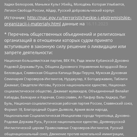
Хаджи Белхороев, Маньяки Культ Убийц, Молодёжь Которая Улыбается,
Легион Свобода России, Айдар, Русский добровольческий корпус
Источник:
http://nac.gov.ru/terroristicheskie-i-ekstremistskie-
organizacii-i-materialy.html
данные на
16.11.2023
* Перечень общественных объединений и религиозных
организаций в отношении которых судом принято
вступившее в законную силу решение о ликвидации или
запрете деятельности:
Национал-большевистская партия, ВЕК РА, Рада земли Кубанской Духовно
Родовой Державы Русь, Община Духовного Управления Асгардской Веси
Беловодья, Славянская Община Капища Веды Перуна, Мужская Духовная
Семинария Староверов-Инглингов, Нурджулар, К Богодержавию, Таблиги
Джамаат, Свидетели Иеговы, Русское национальное единство, Национал-
социалистическое общество, Джамаат мувахидов, Объединенный Вилайат
Кабарды, Балкарии и Карачая, Союз славян, Ат-Такфир Валь-Хиджра, Пит
Буль, Национал-социалистическая рабочая партия России, Славянский союз,
Формат-18, Благородный Орден Дьявола, Армия воли народа,
Национальная Социалистическая Инициатива города Череповца, Духовно-
Родовая Держава Русь, Русское национальное единство, Древнерусской
Инглистической церкви Православных Староверов-Инглингов, Русский
общенациональный союз, Движение против нелегальной иммиграции,