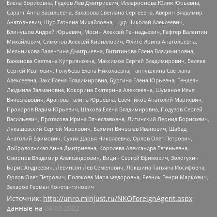
Елена Борисовна, Гудков Лев Дмитриевич, Илларионова Юлия Юрьевна,
Саранг Анна Васильевна, Захарова Светлана Сергеевна, Аверин Владимир
Анатольевич, Щур Татьяна Михайловна, Щур Николай Алексеевич,
Блинушов Андрей Юрьевич, Мосин Алексей Геннадьевич, Гефтер Валентин
Михайлович, Симонов Алексей Кириллович, Флиге Ирина Анатольевна,
Мельникова Валентина Дмитриевна, Вититинова Елена Владимировна,
Баженова Светлана Куприяновна, Максимов Сергей Владимирович, Беляев
Сергей Иванович, Голубева Елена Николаевна, Ганнушкина Светлана
Алексеевна, Закс Елена Владимировна, Буртина Елена Юрьевна, Гендель
Людмила Залмановна, Кокорина Екатерина Алексеевна, Шуманов Илья
Вячеславович, Арапова Галина Юрьевна, Свечников Анатолий Мариевич,
Прохоров Вадим Юрьевич, Шахова Елена Владимировна, Подузов Сергей
Васильевич, Протасова Ирина Вячеславовна, Литинский Леонид Борисович,
Лукашевский Сергей Маркович, Бахмин Вячеслав Иванович, Шабад
Анатолий Ефимович, Сухих Дарья Николаевна, Орлов Олег Петрович,
Добровольская Анна Дмитриевна, Королева Александра Евгеньевна,
Смирнов Владимир Александрович, Вицин Сергей Ефимович, Золотухин
Борис Андреевич, Левинсон Лев Семенович, Локшина Татьяна Иосифовна,
Орлов Олег Петрович, Полякова Мара Федоровна, Резник Генри Маркович,
Захаров Герман Константинович
Источник:
http://unro.minjust.ru/NKOForeignAgent.aspx
данные на
24.03.2022