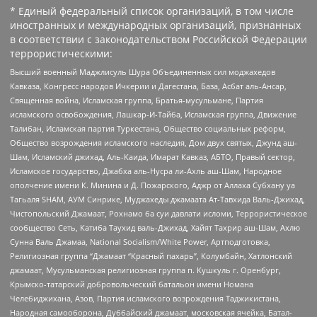
* Единый федеральный список организаций, в том числе
иностранных и международных организаций, признанных
в соответствии с законодательством Российской Федерации
террористическими:
Высший военный Маджлисуль Шура Объединенных сил моджахедов
Кавказа, Конгресс народов Ичкерии и Дагестана, База, Асбат аль-Ансар,
Священная война, Исламская группа, Братья-мусульмане, Партия
исламского освобождения, Лашкар-И-Тайба, Исламская группа, Движение
Талибан, Исламская партия Туркестана, Общество социальных реформ,
Общество возрождения исламского наследия, Дом двух святых, Джунд аш-
Шам, Исламский джихад, Аль-Каида, Имарат Кавказ, АБТО, Правый сектор,
Исламское государство, Джабха аль-Нусра ли-Ахль аш-Шам, Народное
ополчение имени К. Минина и Д. Пожарского, Аджр от Аллаха Субхану уа
Тагьаля SHAM, АУМ Синрике, Муджахеды джамаата Ат-Тавхида Валь-Джихад,
Чистопольский Джамаат, Рохнамо ба суи давлати исломи, Террористическое
сообщество Сеть, Катиба Таухид валь-Джихад, Хайят Тахрир аш-Шам, Ахлю
Сунна Валь Джамаа, National Socialism/White Power, Артподготовка,
Религиозная группа “Джамаат “Красный пахарь”, Колумбайн, Хатлонский
джамаат, Мусульманская религиозная группа п. Кушкуль г. Оренбург,
Крымско-татарский добровольческий батальон имени Номана
Челебиджихана, Азов, Партия исламского возрождения Таджикистана,
Народная самооборона, Дуббайский джамаат, московская ячейка, Батал-