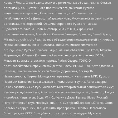
Кровь и Честь, О свободе совести и о религиозных объединениях, Омская
организация общественного политического движения Русское
национальное единство, Северное Братство, Клуб Болельщиков
Футбольного Клуба Динамо, Файзрахманисты, Мусульманская религиозная
организация п. Боровский, Община Коренного Русского народа
Щелковского района, Правый сектор, УНА - УНСО, Украинская
повстанческая армия, Тризуб им. Степана Бандеры, Братство, Белый Крест,
Misanthropic division, Религиозное объединение последователей инглиизма,
Народная Социальная Инициатива, TulaSkins, Этнополитическое
объединение Русские, Русское национальное объединение Атака, Мечеть
Мирмамеда, Община Коренного Русского народа г. Астрахани, ВОЛЯ,
Меджлис крымскотатарского народа, Рубеж Севера, ТОЙС, О
противодействии экстремистской деятельности, РЕВТАТПОД, Артподготовка,
Штольц, В честь иконы Божией Матери Державная, Сектор 16,
Независимость, Фирма, Молодежная правозащитная группа МПГ, Курсом
Правды и Единения, Каракольская инициативная группа, Автоград Крю,
Союз Славянских Сил Руси, Алля-Аят, Благотворительный пансионат Ак Умут,
Русская республика Русь, Арестантское уголовное единство, Башкорт, Нация
и свобода, Нация и свобода, W.H.С., Фалунь Дафа, Иртыш Ultras, Русский
Патриотический клуб-Новокузнецк/РПК, Сибирский державный союз, Фонд
борьбы с коррупцией, Фонд защиты прав граждан, Штабы Навального,
Совет граждан СССР Прикубанского округа г. Краснодара, Мужское