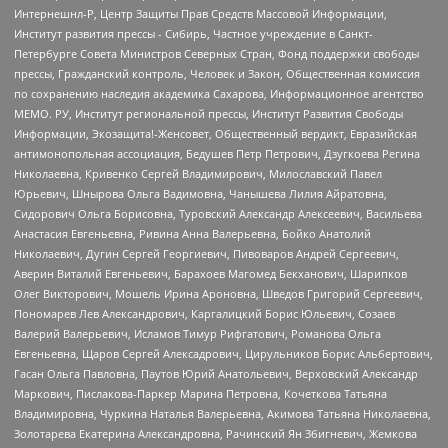
Интернешнл-Р, Центр Защиты Прав Средств Массовой Информации,
Институт развития прессы - Сибирь, Частное учреждение в Санкт-
Петербурге Совета Министров Северных Стран, Фонд поддержки свободы
прессы, Гражданский контроль, Человек и Закон, Общественная комиссия
по сохранению наследия академика Сахарова, Информационное агентство
МЕМО. РУ, Институт региональной прессы, Институт Развития Свободы
Информации, Экозащита!-Женсовет, Общественный вердикт, Евразийская
антимонопольная ассоциация, Бедушев Петр Петрович, Дзугкоева Регина
Николаевна, Кривенко Сергей Владимирович, Милославский Павел
Юрьевич, Шнырова Ольга Вадимовна, Чанышева Лилия Айратовна,
Сидорович Ольга Борисовна, Туровский Александр Алексеевич, Васильева
Анастасия Евгеньевна, Ривина Анна Валерьевна, Бойко Анатолий
Николаевич, Дугин Сергей Георгиевич, Пивоваров Андрей Сергеевич,
Аверин Виталий Евгеньевич, Барахоев Магомед Бекханович, Шарипков
Олег Викторович, Мошель Ирина Ароновна, Шведов Григорий Сергеевич,
Пономарев Лев Александрович, Каргалицкий Борис Юльевич, Созаев
Валерий Валерьевич, Исламов Тимур Рифгатович, Романова Ольга
Евгеньевна, Щаров Сергей Алексадрович, Цирульников Борис Альбертович,
Гасан Ольга Павловна, Паутов Юрий Анатольевич, Верховский Александр
Маркович, Пислакова-Паркер Марина Петровна, Кочеткова Татьяна
Владимировна, Чуркина Наталья Валерьевна, Акимова Татьяна Николаевна,
Золотарева Екатерина Александровна, Рачинский Ян Збигневич, Жемкова