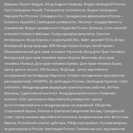
Швеции, Проект Медуза, Фонд Андрея Сахарова, Форум свободной России,
Лига Свободных Наций, Transparеncy International, Форум Свободных
Народов ПостРоссии, Солидарность с гражданским движением в России –
Solidarus, КрымSOS, Свободный университет, Институт государственного
управления, Форум гражданского общества Россия, Беллона, Союз жителей
островов Тисима и Хабомаи, Съезд народных депутатов, Гринпис
Интернешнл, Фонд борьбы с коррупцией Инк, Завет церквей TCCN, Агора,
Всемирный фонд природы, BDR Novaja Gazeta-Europe, Алтай проект,
Образовательный дом прав человека Чернигов, Фонд Дом Прав Человека,
Белорусский дом прав человека имени Бориса Звозскова, Дом прав
человека Тбилиси, Дом прав человека Ереван, Дом прав человека Крым,
Центр дикого лосося, TVR Studios, ТВ Дождь, Центр европейских
исследований им Вилфрида Мартенса, Сетевое объединение журналистов
расследователей, АЛЛАТРА, За свободную Россию, Свободная Бурятия, Uralic,
UnKremlin, Международная федерация транспортных рабочих, ИстЧам
Финланд, Гудзоновский институт, Фонд Демократического Развития,
Комитет-2024, Центрально-Европейский университет, Центр
восточноевропейских и международных исследований, Общество
Сторожевой башни, Библии и трактатов Свидетелей Иеговы, Гражданский
Совет, Центр анализа европейской политики, Академическая сеть Восточная
Европа, Российский комитет действия, РЭНД корпорейшн, Русская Америка
за демократию в России, Настоящая Россия, Глобальная сеть журналистов-