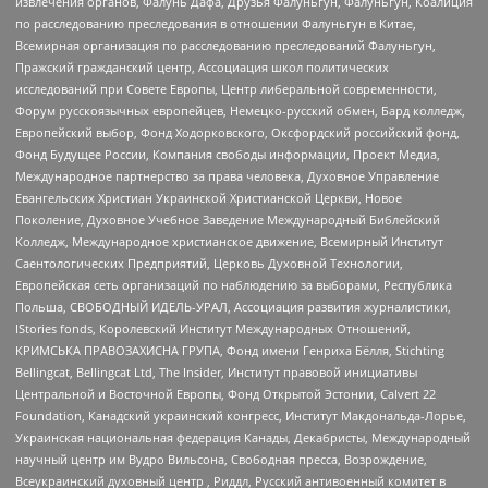
извлечения органов, Фалунь Дафа, Друзья Фалуньгун, Фалуньгун, Коалиция
по расследованию преследования в отношении Фалуньгун в Китае,
Всемирная организация по расследованию преследований Фалуньгун,
Пражский гражданский центр, Ассоциация школ политических
исследований при Совете Европы, Центр либеральной современности,
Форум русскоязычных европейцев, Немецко-русский обмен, Бард колледж,
Европейский выбор, Фонд Ходорковского, Оксфордский российский фонд,
Фонд Будущее России, Компания свободы информации, Проект Медиа,
Международное партнерство за права человека, Духовное Управление
Евангельских Христиан Украинской Христианской Церкви, Новое
Поколение, Духовное Учебное Заведение Международный Библейский
Колледж, Международное христианское движение, Всемирный Институт
Саентологических Предприятий, Церковь Духовной Технологии,
Европейская сеть организаций по наблюдению за выборами, Республика
Польша, СВОБОДНЫЙ ИДЕЛЬ-УРАЛ, Ассоциация развития журналистики,
IStories fonds, Королевский Институт Международных Отношений,
КРИМСЬКА ПРАВОЗАХИСНА ГРУПА, Фонд имени Генриха Бёлля, Stichting
Bellingcat, Bellingcat Ltd, The Insider, Институт правовой инициативы
Центральной и Восточной Европы, Фонд Открытой Эстонии, Calvert 22
Foundation, Канадский украинский конгресс, Институт Макдональда-Лорье,
Украинская национальная федерация Канады, Декабристы, Международный
научный центр им Вудро Вильсона, Свободная пресса, Возрождение,
Всеукраинский духовный центр , Риддл, Русский антивоенный комитет в