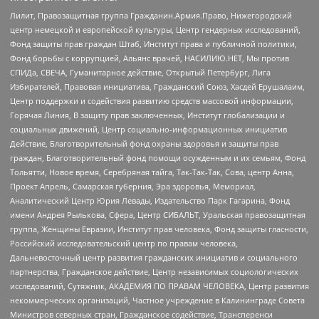
Лилит, Правозащитная группа Гражданин.Армия.Право, Нижегородский
центр немецкой и европейской культуры, Центр гендерных исследований,
Фонд защиты прав граждан Штаб, Институт права и публичной политики,
Фонд борьбы с коррупцией, Альянс врачей, НАСИЛИЮ.НЕТ, Мы против
СПИДа, СВЕЧА, Гуманитарное действие, Открытый Петербург, Лига
Избирателей, Правовая инициатива, Гражданский Союз, Хасдей Ерушалаим,
Центр поддержки и содействия развитию средств массовой информации,
Горячая Линия, В защиту прав заключенных, Институт глобализации и
социальных движений, Центр социально-информационных инициатив
Действие, Благотворительный фонд охраны здоровья и защиты прав
граждан, Благотворительный фонд помощи осужденным и их семьям, Фонд
Тольятти, Новое время, Серебряная тайга, Так-Так-Так, Сова, центр Анна,
Проект Апрель, Самарская губерния, Эра здоровья, Мемориал,
Аналитический Центр Юрия Левады, Издательство Парк Гагарина, Фонд
имени Андрея Рылькова, Сфера, Центр СИБАЛЬТ, Уральская правозащитная
группа, Женщины Евразии, Институт прав человека, Фонд защиты гласности,
Российский исследовательский центр по правам человека,
Дальневосточный центр развития гражданских инициатив и социального
партнерства, Гражданское действие, Центр независимых социологических
исследований, Сутяжник, АКАДЕМИЯ ПО ПРАВАМ ЧЕЛОВЕКА, Центр развития
некоммерческих организаций, Частное учреждение в Калининграде Совета
Министров северных стран, Гражданское содействие, Трансперенси