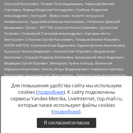
Для повышения удобства сайта мы используем
cookies (
подробнее
). К сайту подключены
сервисы Yandex.Metrika, LiveInternet, top.mail.ru,
Источник:
https://minjust.gov.ru/uploaded/files/reestr-
которые также используют файлы cookies
inostrannyih-agentov-22-03-2024.pdf
данные на
22.03.2024
(
подробнее
).
Я согласен/согласна