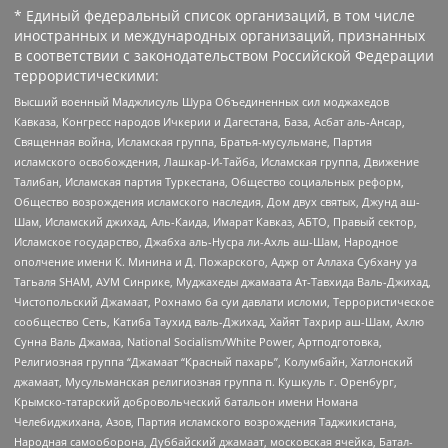
* Единый федеральный список организаций, в том числе
иностранных и международных организаций, признанных
в соответствии с законодательством Российской Федерации
террористическими:
Высший военный Маджлисуль Шура Объединенных сил моджахедов
Кавказа, Конгресс народов Ичкерии и Дагестана, База, Асбат аль-Ансар,
Священная война, Исламская группа, Братья-мусульмане, Партия
исламского освобождения, Лашкар-И-Тайба, Исламская группа, Движение
Талибан, Исламская партия Туркестана, Общество социальных реформ,
Общество возрождения исламского наследия, Дом двух святых, Джунд аш-
Шам, Исламский джихад, Аль-Каида, Имарат Кавказ, АБТО, Правый сектор,
Исламское государство, Джабха аль-Нусра ли-Ахль аш-Шам, Народное
ополчение имени К. Минина и Д. Пожарского, Аджр от Аллаха Субхану уа
Тагьаля SHAM, АУМ Синрике, Муджахеды джамаата Ат-Тавхида Валь-Джихад,
Чистопольский Джамаат, Рохнамо ба суи давлати исломи, Террористическое
сообщество Сеть, Катиба Таухид валь-Джихад, Хайят Тахрир аш-Шам, Ахлю
Сунна Валь Джамаа, National Socialism/White Power, Артподготовка,
Религиозная группа “Джамаат “Красный пахарь”, Колумбайн, Хатлонский
джамаат, Мусульманская религиозная группа п. Кушкуль г. Оренбург,
Крымско-татарский добровольческий батальон имени Номана
Челебиджихана, Азов, Партия исламского возрождения Таджикистана,
Народная самооборона, Дуббайский джамаат, московская ячейка, Батал-