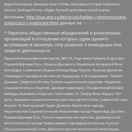
Хаджи Белхороев, Маньяки Культ Убийц, Молодёжь Которая Улыбается,
Легион Свобода России, Айдар, Русский добровольческий корпус
Источник:
http://nac.gov.ru/terroristicheskie-i-ekstremistskie-
organizacii-i-materialy.html
данные на
16.11.2023
* Перечень общественных объединений и религиозных
организаций в отношении которых судом принято
вступившее в законную силу решение о ликвидации или
запрете деятельности:
Национал-большевистская партия, ВЕК РА, Рада земли Кубанской Духовно
Родовой Державы Русь, Община Духовного Управления Асгардской Веси
Беловодья, Славянская Община Капища Веды Перуна, Мужская Духовная
Семинария Староверов-Инглингов, Нурджулар, К Богодержавию, Таблиги
Джамаат, Свидетели Иеговы, Русское национальное единство, Национал-
социалистическое общество, Джамаат мувахидов, Объединенный Вилайат
Кабарды, Балкарии и Карачая, Союз славян, Ат-Такфир Валь-Хиджра, Пит
Буль, Национал-социалистическая рабочая партия России, Славянский союз,
Формат-18, Благородный Орден Дьявола, Армия воли народа,
Национальная Социалистическая Инициатива города Череповца, Духовно-
Родовая Держава Русь, Русское национальное единство, Древнерусской
Инглистической церкви Православных Староверов-Инглингов, Русский
общенациональный союз, Движение против нелегальной иммиграции,