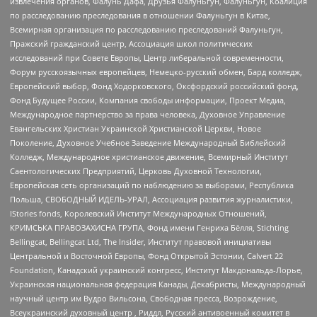
извлечения органов, Фалунь Дафа, Друзья Фалуньгун, Фалуньгун, Коалиция
по расследованию преследования в отношении Фалуньгун в Китае,
Всемирная организация по расследованию преследований Фалуньгун,
Пражский гражданский центр, Ассоциация школ политических
исследований при Совете Европы, Центр либеральной современности,
Форум русскоязычных европейцев, Немецко-русский обмен, Бард колледж,
Европейский выбор, Фонд Ходорковского, Оксфордский российский фонд,
Фонд Будущее России, Компания свободы информации, Проект Медиа,
Международное партнерство за права человека, Духовное Управление
Евангельских Христиан Украинской Христианской Церкви, Новое
Поколение, Духовное Учебное Заведение Международный Библейский
Колледж, Международное христианское движение, Всемирный Институт
Саентологических Предприятий, Церковь Духовной Технологии,
Европейская сеть организаций по наблюдению за выборами, Республика
Польша, СВОБОДНЫЙ ИДЕЛЬ-УРАЛ, Ассоциация развития журналистики,
IStories fonds, Королевский Институт Международных Отношений,
КРИМСЬКА ПРАВОЗАХИСНА ГРУПА, Фонд имени Генриха Бёлля, Stichting
Bellingcat, Bellingcat Ltd, The Insider, Институт правовой инициативы
Центральной и Восточной Европы, Фонд Открытой Эстонии, Calvert 22
Foundation, Канадский украинский конгресс, Институт Макдональда-Лорье,
Украинская национальная федерация Канады, Декабристы, Международный
научный центр им Вудро Вильсона, Свободная пресса, Возрождение,
Всеукраинский духовный центр , Риддл, Русский антивоенный комитет в