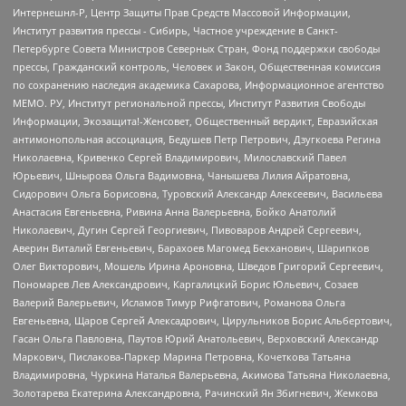
Интернешнл-Р, Центр Защиты Прав Средств Массовой Информации,
Институт развития прессы - Сибирь, Частное учреждение в Санкт-
Петербурге Совета Министров Северных Стран, Фонд поддержки свободы
прессы, Гражданский контроль, Человек и Закон, Общественная комиссия
по сохранению наследия академика Сахарова, Информационное агентство
МЕМО. РУ, Институт региональной прессы, Институт Развития Свободы
Информации, Экозащита!-Женсовет, Общественный вердикт, Евразийская
антимонопольная ассоциация, Бедушев Петр Петрович, Дзугкоева Регина
Николаевна, Кривенко Сергей Владимирович, Милославский Павел
Юрьевич, Шнырова Ольга Вадимовна, Чанышева Лилия Айратовна,
Сидорович Ольга Борисовна, Туровский Александр Алексеевич, Васильева
Анастасия Евгеньевна, Ривина Анна Валерьевна, Бойко Анатолий
Николаевич, Дугин Сергей Георгиевич, Пивоваров Андрей Сергеевич,
Аверин Виталий Евгеньевич, Барахоев Магомед Бекханович, Шарипков
Олег Викторович, Мошель Ирина Ароновна, Шведов Григорий Сергеевич,
Пономарев Лев Александрович, Каргалицкий Борис Юльевич, Созаев
Валерий Валерьевич, Исламов Тимур Рифгатович, Романова Ольга
Евгеньевна, Щаров Сергей Алексадрович, Цирульников Борис Альбертович,
Гасан Ольга Павловна, Паутов Юрий Анатольевич, Верховский Александр
Маркович, Пислакова-Паркер Марина Петровна, Кочеткова Татьяна
Владимировна, Чуркина Наталья Валерьевна, Акимова Татьяна Николаевна,
Золотарева Екатерина Александровна, Рачинский Ян Збигневич, Жемкова