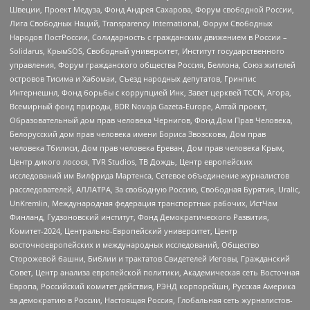
Швеции, Проект Медуза, Фонд Андрея Сахарова, Форум свободной России,
Лига Свободных Наций, Transparеncy International, Форум Свободных
Народов ПостРоссии, Солидарность с гражданским движением в России –
Solidarus, КрымSOS, Свободный университет, Институт государственного
управления, Форум гражданского общества Россия, Беллона, Союз жителей
островов Тисима и Хабомаи, Съезд народных депутатов, Гринпис
Интернешнл, Фонд борьбы с коррупцией Инк, Завет церквей TCCN, Агора,
Всемирный фонд природы, BDR Novaja Gazeta-Europe, Алтай проект,
Образовательный дом прав человека Чернигов, Фонд Дом Прав Человека,
Белорусский дом прав человека имени Бориса Звозскова, Дом прав
человека Тбилиси, Дом прав человека Ереван, Дом прав человека Крым,
Центр дикого лосося, TVR Studios, ТВ Дождь, Центр европейских
исследований им Вилфрида Мартенса, Сетевое объединение журналистов
расследователей, АЛЛАТРА, За свободную Россию, Свободная Бурятия, Uralic,
UnKremlin, Международная федерация транспортных рабочих, ИстЧам
Финланд, Гудзоновский институт, Фонд Демократического Развития,
Комитет-2024, Центрально-Европейский университет, Центр
восточноевропейских и международных исследований, Общество
Сторожевой башни, Библии и трактатов Свидетелей Иеговы, Гражданский
Совет, Центр анализа европейской политики, Академическая сеть Восточная
Европа, Российский комитет действия, РЭНД корпорейшн, Русская Америка
за демократию в России, Настоящая Россия, Глобальная сеть журналистов-