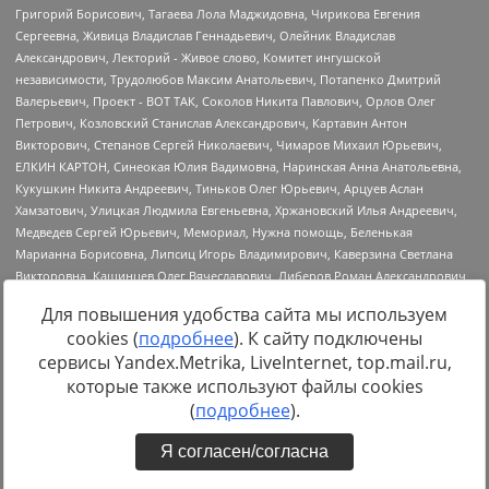
Для повышения удобства сайта мы используем
cookies (
подробнее
). К сайту подключены
сервисы Yandex.Metrika, LiveInternet, top.mail.ru,
Источник:
https://minjust.gov.ru/uploaded/files/reestr-
которые также используют файлы cookies
inostrannyih-agentov-22-03-2024.pdf
данные на
22.03.2024
(
подробнее
).
Я согласен/согласна