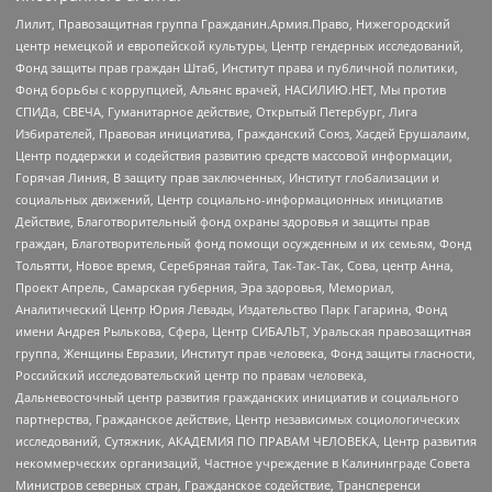
Лилит, Правозащитная группа Гражданин.Армия.Право, Нижегородский
центр немецкой и европейской культуры, Центр гендерных исследований,
Фонд защиты прав граждан Штаб, Институт права и публичной политики,
Фонд борьбы с коррупцией, Альянс врачей, НАСИЛИЮ.НЕТ, Мы против
СПИДа, СВЕЧА, Гуманитарное действие, Открытый Петербург, Лига
Избирателей, Правовая инициатива, Гражданский Союз, Хасдей Ерушалаим,
Центр поддержки и содействия развитию средств массовой информации,
Горячая Линия, В защиту прав заключенных, Институт глобализации и
социальных движений, Центр социально-информационных инициатив
Действие, Благотворительный фонд охраны здоровья и защиты прав
граждан, Благотворительный фонд помощи осужденным и их семьям, Фонд
Тольятти, Новое время, Серебряная тайга, Так-Так-Так, Сова, центр Анна,
Проект Апрель, Самарская губерния, Эра здоровья, Мемориал,
Аналитический Центр Юрия Левады, Издательство Парк Гагарина, Фонд
имени Андрея Рылькова, Сфера, Центр СИБАЛЬТ, Уральская правозащитная
группа, Женщины Евразии, Институт прав человека, Фонд защиты гласности,
Российский исследовательский центр по правам человека,
Дальневосточный центр развития гражданских инициатив и социального
партнерства, Гражданское действие, Центр независимых социологических
исследований, Сутяжник, АКАДЕМИЯ ПО ПРАВАМ ЧЕЛОВЕКА, Центр развития
некоммерческих организаций, Частное учреждение в Калининграде Совета
Министров северных стран, Гражданское содействие, Трансперенси