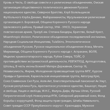
Кровь и Честь, О свободе совести и о религиозных объединениях, Омская
организация общественного политического движения Русское
национальное единство, Северное Братство, Клуб Болельщиков
Футбольного Клуба Динамо, Файзрахманисты, Мусульманская религиозная
организация п. Боровский, Община Коренного Русского народа
Щелковского района, Правый сектор, УНА - УНСО, Украинская
повстанческая армия, Тризуб им. Степана Бандеры, Братство, Белый Крест,
Misanthropic division, Религиозное объединение последователей инглиизма,
Народная Социальная Инициатива, TulaSkins, Этнополитическое
объединение Русские, Русское национальное объединение Атака, Мечеть
Мирмамеда, Община Коренного Русского народа г. Астрахани, ВОЛЯ,
Меджлис крымскотатарского народа, Рубеж Севера, ТОЙС, О
противодействии экстремистской деятельности, РЕВТАТПОД, Артподготовка,
Штольц, В честь иконы Божией Матери Державная, Сектор 16,
Независимость, Фирма, Молодежная правозащитная группа МПГ, Курсом
Правды и Единения, Каракольская инициативная группа, Автоград Крю,
Союз Славянских Сил Руси, Алля-Аят, Благотворительный пансионат Ак Умут,
Русская республика Русь, Арестантское уголовное единство, Башкорт, Нация
и свобода, Нация и свобода, W.H.С., Фалунь Дафа, Иртыш Ultras, Русский
Патриотический клуб-Новокузнецк/РПК, Сибирский державный союз, Фонд
борьбы с коррупцией, Фонд защиты прав граждан, Штабы Навального,
Совет граждан СССР Прикубанского округа г. Краснодара, Мужское