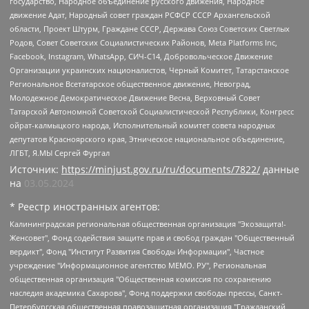
государство, Народное объединение русского движения, Народное
движение Адат, Народный совет граждан РСФСР СССР Архангельской
области, Проект Штурм, Граждане СССР, Держава Союз Советских Светлых
Родов, Совет Советских Социалистических Районов, Meta Platforms Inc,
Facebook, Instagram, WhatsApp, СИЧ-С14, Добровольческое Движение
Организации украинских националистов, Черный Комитет, Татарстанское
Региональное Всетатарское общественное движение, Невоград,
Молодежное Демократическое Движение Весна, Верховный Совет
Татарской Автономной Советской Социалистической Республики, Конгресс
ойрат-калмыцкого народа, Исполнительный комитет совета народных
депутатов Красноярского края, Этническое национальное объединение,
ЛГБТ, Я.МЫ Сергей Фургал
Источник:
https://minjust.gov.ru/ru/documents/7822/
данные
на
03.05.2024
* Реестр иностранных агентов:
Калининградская региональная общественная организация "Экозащита!-Женсовет", Фонд содействия защите прав и свобод граждан "Общественный вердикт", Фонд "Институт Развития Свободы Информации", Частное учреждение "Информационное агентство МЕМО. РУ", Региональная общественная организация "Общественная комиссия по сохранению наследия академика Сахарова", Фонд поддержки свободы прессы, Санкт-Петербургская общественная правозащитная организация "Гражданский контроль", Межрегиональная общественная организация "Информационно-просветительский центр "Мемориал", Региональный Фонд "Центр Защиты Прав Средств Массовой Информации", с 05.12.2023 Фонд "Центр Защиты Прав Средств массовой информации", Региональная общественная благотворительная организация помощи беженцам и мигрантам "Гражданское содействие", Негосударственное образовательное учреждение дополнительного профессионального образования (повышение квалификации) специалистов "АКАДЕМИЯ ПО ПРАВАМ ЧЕЛОВЕКА", Свердловская региональная общественная организация "Сутяжник", Автономная некоммерческая организация "Центр независимых социологических исследований", Союз общественных объединений "Российский исследовательский центр по правам человека", Региональное общественное учреждение научно-информационный центр "МЕМОРИАЛ", Некоммерческая организация "Фонд защиты гласности", Автономная некоммерческая организация "Институт прав человека", Городская общественная организация "Екатеринбургское общество "МЕМОРИАЛ", Городская общественная организация "Рязанское историко-просветительское и правозащитное общество "Мемориал" (Рязанский Мемориал), Челябинский региональный орган общественной самодеятельности – женское общественное объединение "Женщины Евразии", Челябинский региональный орган общественной самодеятельности "Уральская правозащитная группа", Фонд содействия защите здоровья и социальной справедливости имени Андрея Рылькова, Автономная Некоммерческая Организация "Аналитический Центр Юрия Левады", Автономная некоммерческая организация социальной поддержки населения "Проект Апрель", Региональная общественная организация помощи женщинам и детям, находящимся в кризисной ситуации "Информационно-методический центр "Анна", Фонд содействия развитию массовых коммуникаций и правовому просвещению "Так-так-Так", Фонд содействия устойчивому развитию "Серебряная тайга", Свердловский региональный общественный фонд социальных проектов "Новое время", "Idel.Реалии", Кавказ.Реалии, Крым.Реалии, Телеканал Настоящее Время, Татаро-башкирская служба Радио Свобода (Azatliq Radiosi), Радио Свободная Европа/Радио Свобода (PCE/PC), "Сибирь.Реалии", "Фактограф", Благотворительный фонд помощи осужденным и их семьям, Автономная некоммерческая организация "Институт глобализации и социальных движений", Фонд "В защиту прав заключенных", Частное учреждение "Центр поддержки и содействия развитию средств массовой информации", Пензенский региональный общественный благотворительный фонд "Гражданский союз", "Север.Реалии", Некоммерческая организация Фонд "Правовая инициатива", Общество с ограниченной ответственностью "Радио Свободная Европа/Радио Свобода", Чешское информационное агентство "MEDIUM-ORIENT", Красноярская региональная общественная организация "Мы против СПИДа", Камалягин Денис Николаевич, Маркелов Сергей Евгеньевич, Пономарев Лев Александрович, Савицкая Людмила Алексеевна, Автономная некоммерческая организация "Центр по работе с проблемой насилия "НАСИЛИЮ.НЕТ", Межрегиональный профессиональный союз работников здравоохранения "Альянс врачей", Юридическое лицо, зарегистрированное в Латвийской Республике, SIA "Medusa Project" (регистрационный номер 40103797863, дата регистрации 10.06.2014), Некоммерческая организация "Фонд по борьбе с коррупцией", Автономная некоммерческая организация "Институт права и публичной политики", Баданин Роман Сергеевич, Гликин Максим Александрович, Железнова Мария Михайловна, Лукьянова Юлия Сергеевна, Маетная Елизавета Витальевна, Маняхин Петр Борисович, Чуракова Ольга Владимировна, Ярош Юлия Петровна, Юридическое лицо "The Insider SIA", зарегистрированное в Риге, Латвийская Республика (дата регистрации 26.06.2015), являющееся администратором доменного имени интернет-издания "The Insider SIA", https://theins.ru, Постернак Алексей Евгеньевич, Рубин Михаил Аркадьевич, Анин Роман Александрович, Юридическое лицо Istories fonds, зарегистрированное в Латвийской Республике (регистрационный номер 50008295751, дата регистрации 24.02.2020), Великовский Дмитрий Александрович, Долинина Ирина Николаевна, Мароховская Алеся Алексеевна, Шлейнов Роман Юрьевич, Шмагун Олеся Валентиновна, Общество с ограниченной ответственностью "Альтаир 2021", Общество с ограниченной ответственностью "Вега 2021", Общество с ограниченной ответственностью "Главный редактор 2021", Общество с ограниченной ответственностью "Ромашки монолит", Важенков Артем Валерьевич, Ивановская областная общественная организация "Центр гендерных исследований", Гурман Юрий Альбертович, Медиапроект "ОВД-Инфо", Егоров Владимир Владимирович, Жилинский Владимир Александрович, Общество с ограниченной ответственностью "ЗП", Иванова София Юрьевна, Карезина Инна Павловна, Кильтау Екатерина Викторовна, Петров Алексей Викторович, Пискунов Сергей Евгеньевич, Смирнов Сергей Сергеевич, Тихонов Михаил Сергеевич, Общество с ограниченной ответственностью "ЖУРНАЛИСТ-ИНОСТРАННЫЙ АГЕНТ", Арапова Галина Юрьевна, Вольтская Татьяна Анатольевна, Американская компания "Mason G.E.S. Anonymous Foundation" (США), являющаяся владельцем интернет-издания https://mnews.world/, Компания "Stichting Bellingcat", зарегистрированная в Нидерландах (дата регистрации 11.07.2018), Захаров Андрей Вячеславович, Клепиковская Екатерина Дмитриевна, Общество с ограниченной ответственностью "МЕМО", Перл Роман Александрович, Симонов Евгений Алексеевич, Соловьева Елена Анатольевна, Сотников Даниил Владимирович, Сурначева Елизавета Дмитриевна, Автономная некоммерческая организация по защите прав человека и информированию населения "Якутия – Наше Мнение", Общество с ограниченной ответственностью "Москоу диджитал медиа", с 26.01.2023 Общество с ограниченной ответственностью "Чайка Белые сады", Ветошкина Валерия Валерьевна, Заговора Максим Александрович, Межрегиональное общественное движение "Российская ЛГБТ - сеть", Оленичев Максим Владимирович, Павлов Иван Юрьевич, Скворцова Елена Сергеевна, Общество с ограниченной ответственностью "Как бы инагент", Кочетков Игорь Викторович, Общество с ограниченной ответственностью "Честные выборы", Еланчик Олег Александрович, Общество с ограниченной ответственностью "Нобелевский призыв", Гималова Регина Эмилевна, Григорьев Андрей Валерьевич, Григорьева Алина Александровна, Ассоциация по содействию защите прав призывников, альтернативнослужащих и военнослужащих "Правозащитная группа "Гражданин.Армия.Право", Хисамова Регина Фаритовна, Автономная некоммерческая организация по реализации социально-правовых программ "Лилит", Дальневосточное общественное движение "Маяк", Санкт-Петербургская ЛГБТ-инициативная группа "Выход", Инициативная группа ЛГБТ+ "Реверс", Алексеев Андрей Викторович, Бекбулатова Таисия Львовна, Беляев Иван Михайлович, Владыкина Елена Сергеевна, Гельман Марат Александрович, Никульшина Вероника Юрьевна, Толоконникова Надежда Андреевна, Шендерович Виктор Анатольевич, Общество с ограниченной ответственностью "Данное сообщение", Общество с ограниченной ответственностью Издательский дом "Новая глава", Айнбиндер Александра Александровна, Московский комьюнити-центр для ЛГБТ+инициатив, Благотворительный фонд развития филантропии, Deutsche Welle (Германия, Kurt-Schumacher-Strasse 3, 53113 Bonn), Борзунова Мария Михайловна, Воробьев Виктор Викторович, Голубева Анна Львовна, Константинова Алла Михайловна, Малкова Ирина Владимировна, Мурадов Мурад Абдулгалимович, Осетинская Елизавета Николаевна, Понасенков Евгений Николаевич, Ганапольский Матвей Юрьевич, Киселев Евгений Алексеевич, Борухович Ирина Григорьевна, Дремин Иван Тимофеевич, Дубровский Дмитрий Викторович, Красноярская региональная общественная организация поддержки и развития альтернативных образовательных технологий и межкультурных коммуникаций "ИНТЕРРА", Маяковская Екатерина Алексеевна, Фейгин Марк Захарович, Филимонов Андрей Викторович, Дзугкоева Регина Николаевна, Доброхотов Роман Александрович, Дудь Юрий Александрович, Елкин Сергей Владимирович, Кругликов Кирилл Игоревич, Сабунаева Мария Леонидовна, Семенов Алексей Владимирович, Шаинян Карен Багратович, Шульман Екатерина Михайловна, Асафьев Артур Валерьевич, Вахштайн Виктор Семенович, Венедиктов Алексей Алексеевич, Лушникова Екатерина Евгеньевна, Волков Леонид Михайлович, Невзоров Александр Глебович, Пархоменко Сергей Борисович, Сироткин Ярослав Николаевич, Кара-Мурза Владимир Владимирович, Баранова Наталья Владимировна, Гозман Леонид Яковлевич, Кагарлицкий Борис Юльевич, Климарев Михаил Валерьевич, Милов Владимир Станиславович, Автономная некоммерческая организация Краснодарский центр современного искусства "Типография", Моргенштерн Алишер Тагирович, Соболь Любовь Эдуардовна, Общество с ограниченной ответственностью "ЛИЗА НОРМ", Каспаров Гарри Кимович, Ходорковский Михаил Борисович, Общество с ограниченной ответственностью "Апрельские тезисы", Данилович Ирина Брониславовна, Кашин Олег Владимирович, Петров Николай Владимирович, Пивоваров Алексей Владимирович, Соколов Михаил Владимирович, Цветкова Юлия Владимировна, Чичваркин Евгений Александрович, Комитет против пыток/Команда против пыток, Общество с ограниченной ответственностью "Первый научный", Общество с ограниченной ответственностью "Вертолет и ко", Белоцерковская Вероника Борисовна, Кац Максим Евгеньевич, Лазарева Татьяна Юрьевна, Шаведдинов Руслан Табризович, Яшин Илья Валерьевич, Общество с ограниченной ответственностью "Иноагент ААВ", Алешковский Дмитрий Петрович, Альбац Евгения Марковна, Быков Дмитрий Львович, Галямина Юлия Евгеньевна, Лойко Сергей Леонидович, Мартынов Кирилл Константинович, Медведев Сергей Александрович, Крашенинников Федор Геннадиевич, Гордеева Катерина Вл