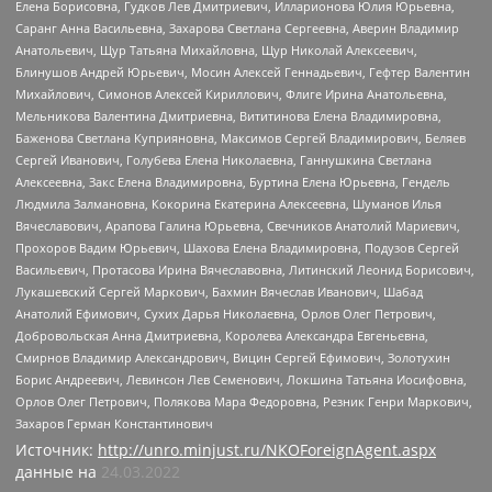
Елена Борисовна, Гудков Лев Дмитриевич, Илларионова Юлия Юрьевна,
Саранг Анна Васильевна, Захарова Светлана Сергеевна, Аверин Владимир
Анатольевич, Щур Татьяна Михайловна, Щур Николай Алексеевич,
Блинушов Андрей Юрьевич, Мосин Алексей Геннадьевич, Гефтер Валентин
Михайлович, Симонов Алексей Кириллович, Флиге Ирина Анатольевна,
Мельникова Валентина Дмитриевна, Вититинова Елена Владимировна,
Баженова Светлана Куприяновна, Максимов Сергей Владимирович, Беляев
Сергей Иванович, Голубева Елена Николаевна, Ганнушкина Светлана
Алексеевна, Закс Елена Владимировна, Буртина Елена Юрьевна, Гендель
Людмила Залмановна, Кокорина Екатерина Алексеевна, Шуманов Илья
Вячеславович, Арапова Галина Юрьевна, Свечников Анатолий Мариевич,
Прохоров Вадим Юрьевич, Шахова Елена Владимировна, Подузов Сергей
Васильевич, Протасова Ирина Вячеславовна, Литинский Леонид Борисович,
Лукашевский Сергей Маркович, Бахмин Вячеслав Иванович, Шабад
Анатолий Ефимович, Сухих Дарья Николаевна, Орлов Олег Петрович,
Добровольская Анна Дмитриевна, Королева Александра Евгеньевна,
Смирнов Владимир Александрович, Вицин Сергей Ефимович, Золотухин
Борис Андреевич, Левинсон Лев Семенович, Локшина Татьяна Иосифовна,
Орлов Олег Петрович, Полякова Мара Федоровна, Резник Генри Маркович,
Захаров Герман Константинович
Источник:
http://unro.minjust.ru/NKOForeignAgent.aspx
данные на
24.03.2022