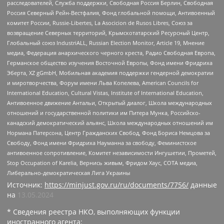
расследователей, Служба поддержки, Свободная Россия Берлин, Свободная
Россия Северный Рейн-Вестфалия, Фонд глобальной помощи, Антивоенный
комитет России, Russie-Libertes, La Asocicion de Rusos Libres, Союз за
возвращение Северных территорий, Крымскотатарский Ресурсный Центр,
Глобальный союз IndustriALL, Russian Election Monitor, Article 19, Мнение
медиа, Федерация анархического черного креста, Радио Свободная Европа,
Германское общество изучения Восточной Европы, Фонд имени Фридриха
Эберта, XZ gGmbH, Мобильная академия поддержки гендерной демократии
и миротворчества, Форум имени Льва Копелева, American Councils for
International Education, Cultural Vistas, Institute of International Education,
Антивоенное движение Антальи, Открытый диалог, Школа международных
отношений и государственной политики им Питера Мунка, Российско-
канадский демократический альянс, Школа международных отношений им
Нормана Патерсона, Центр Гражданских Свобод, Фонд Бориса Немцова за
Свободу, Фонд имени Фридриха Науманна за свободу, Феминистское
антивоенное сопротивление, Комитет независимости Ингушетии, Прометей,
Stop Occupation of Karelia, Вернись живым, Фридом Хаус, СОТА медиа,
Либерально-демократическая Лига Украины
Источник:
https://minjust.gov.ru/ru/documents/7756/
данные
на
13.05.2024
* Сведения реестра НКО, выполняющих функции
иностранного агента: