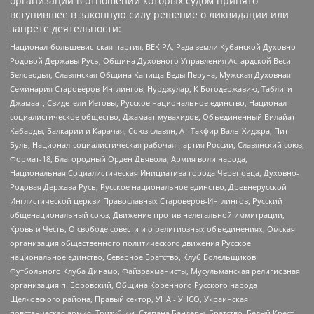
организаций в отношении которых судом принято
вступившее в законную силу решение о ликвидации или
запрете деятельности:
Национал-большевистская партия, ВЕК РА, Рада земли Кубанской Духовно
Родовой Державы Русь, Община Духовного Управления Асгардской Веси
Беловодья, Славянская Община Капища Веды Перуна, Мужская Духовная
Семинария Староверов-Инглингов, Нурджулар, К Богодержавию, Таблиги
Джамаат, Свидетели Иеговы, Русское национальное единство, Национал-
социалистическое общество, Джамаат мувахидов, Объединенный Вилайат
Кабарды, Балкарии и Карачая, Союз славян, Ат-Такфир Валь-Хиджра, Пит
Буль, Национал-социалистическая рабочая партия России, Славянский союз,
Формат-18, Благородный Орден Дьявола, Армия воли народа,
Национальная Социалистическая Инициатива города Череповца, Духовно-
Родовая Держава Русь, Русское национальное единство, Древнерусской
Инглистической церкви Православных Староверов-Инглингов, Русский
общенациональный союз, Движение против нелегальной иммиграции,
Кровь и Честь, О свободе совести и о религиозных объединениях, Омская
организация общественного политического движения Русское
национальное единство, Северное Братство, Клуб Болельщиков
Футбольного Клуба Динамо, Файзрахманисты, Мусульманская религиозная
организация п. Боровский, Община Коренного Русского народа
Щелковского района, Правый сектор, УНА - УНСО, Украинская
повстанческая армия, Тризуб им. Степана Бандеры, Братство, Белый Крест,