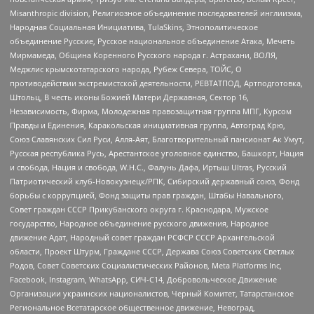
Misanthropic division, Религиозное объединение последователей инглиизма,
Народная Социальная Инициатива, TulaSkins, Этнополитическое
объединение Русские, Русское национальное объединение Атака, Мечеть
Мирмамеда, Община Коренного Русского народа г. Астрахани, ВОЛЯ,
Меджлис крымскотатарского народа, Рубеж Севера, ТОЙС, О
противодействии экстремистской деятельности, РЕВТАТПОД, Артподготовка,
Штольц, В честь иконы Божией Матери Державная, Сектор 16,
Независимость, Фирма, Молодежная правозащитная группа МПГ, Курсом
Правды и Единения, Каракольская инициативная группа, Автоград Крю,
Союз Славянских Сил Руси, Алля-Аят, Благотворительный пансионат Ак Умут,
Русская республика Русь, Арестантское уголовное единство, Башкорт, Нация
и свобода, Нация и свобода, W.H.С., Фалунь Дафа, Иртыш Ultras, Русский
Патриотический клуб-Новокузнецк/РПК, Сибирский державный союз, Фонд
борьбы с коррупцией, Фонд защиты прав граждан, Штабы Навального,
Совет граждан СССР Прикубанского округа г. Краснодара, Мужское
государство, Народное объединение русского движения, Народное
движение Адат, Народный совет граждан РСФСР СССР Архангельской
области, Проект Штурм, Граждане СССР, Держава Союз Советских Светлых
Родов, Совет Советских Социалистических Районов, Meta Platforms Inc,
Facebook, Instagram, WhatsApp, СИЧ-С14, Добровольческое Движение
Организации украинских националистов, Черный Комитет, Татарстанское
Региональное Всетатарское общественное движение, Невоград,