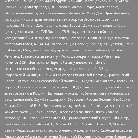
Интернешнл, Фонд борьбы с коррупцией Инк, Завет церквей TCCN, Агора,
Всемирный фонд природы, BDR Novaja Gazeta-Europe, Алтай проект,
Образовательный дом прав человека Чернигов, Фонд Дом Прав Человека,
Белорусский дом прав человека имени Бориса Звозскова, Дом прав
человека Тбилиси, Дом прав человека Ереван, Дом прав человека Крым,
Центр дикого лосося, TVR Studios, ТВ Дождь, Центр европейских
исследований им Вилфрида Мартенса, Сетевое объединение журналистов
расследователей, АЛЛАТРА, За свободную Россию, Свободная Бурятия, Uralic,
UnKremlin, Международная федерация транспортных рабочих, ИстЧам
Финланд, Гудзоновский институт, Фонд Демократического Развития,
Комитет-2024, Центрально-Европейский университет, Центр
восточноевропейских и международных исследований, Общество
Сторожевой башни, Библии и трактатов Свидетелей Иеговы, Гражданский
Совет, Центр анализа европейской политики, Академическая сеть Восточная
Европа, Российский комитет действия, РЭНД корпорейшн, Русская Америка
за демократию в России, Настоящая Россия, Глобальная сеть журналистов-
расследователей, Служба поддержки, Свободная Россия Берлин, Свободная
Россия Северный Рейн-Вестфалия, Фонд глобальной помощи, Антивоенный
комитет России, Russie-Libertes, La Asocicion de Rusos Libres, Союз за
возвращение Северных территорий, Крымскотатарский Ресурсный Центр,
Глобальный союз IndustriALL, Russian Election Monitor, Article 19, Мнение
медиа, Федерация анархического черного креста, Радио Свободная Европа,
Германское общество изучения Восточной Европы, Фонд имени Фридриха