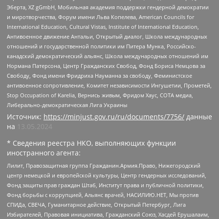
Эберта, XZ gGmbH, Мобильная академия поддержки гендерной демократии
и миротворчества, Форум имени Льва Копелева, American Councils for
International Education, Cultural Vistas, Institute of International Education,
Антивоенное движение Антальи, Открытый диалог, Школа международных
отношений и государственной политики им Питера Мунка, Российско-
канадский демократический альянс, Школа международных отношений им
Нормана Патерсона, Центр Гражданских Свобод, Фонд Бориса Немцова за
Свободу, Фонд имени Фридриха Науманна за свободу, Феминистское
антивоенное сопротивление, Комитет независимости Ингушетии, Прометей,
Stop Occupation of Karelia, Вернись живым, Фридом Хаус, СОТА медиа,
Либерально-демократическая Лига Украины
Источник:
https://minjust.gov.ru/ru/documents/7756/
данные
на
13.05.2024
* Сведения реестра НКО, выполняющих функции
иностранного агента:
Лилит, Правозащитная группа Гражданин.Армия.Право, Нижегородский
центр немецкой и европейской культуры, Центр гендерных исследований,
Фонд защиты прав граждан Штаб, Институт права и публичной политики,
Фонд борьбы с коррупцией, Альянс врачей, НАСИЛИЮ.НЕТ, Мы против
СПИДа, СВЕЧА, Гуманитарное действие, Открытый Петербург, Лига
Избирателей, Правовая инициатива, Гражданский Союз, Хасдей Ерушалаим,