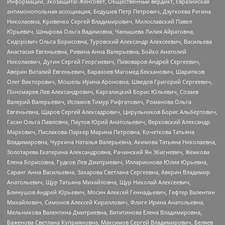
Информации, Экозащита!-Женсовет, Общественный вердикт, Евразийская
антимонопольная ассоциация, Бедушев Петр Петрович, Дзугкоева Регина
Николаевна, Кривенко Сергей Владимирович, Милославский Павел
Юрьевич, Шнырова Ольга Вадимовна, Чанышева Лилия Айратовна,
Сидорович Ольга Борисовна, Туровский Александр Алексеевич, Васильева
Анастасия Евгеньевна, Ривина Анна Валерьевна, Бойко Анатолий
Николаевич, Дугин Сергей Георгиевич, Пивоваров Андрей Сергеевич,
Аверин Виталий Евгеньевич, Барахоев Магомед Бекханович, Шарипков
Олег Викторович, Мошель Ирина Ароновна, Шведов Григорий Сергеевич,
Пономарев Лев Александрович, Каргалицкий Борис Юльевич, Созаев
Валерий Валерьевич, Исламов Тимур Рифгатович, Романова Ольга
Евгеньевна, Щаров Сергей Алексадрович, Цирульников Борис Альбертович,
Гасан Ольга Павловна, Паутов Юрий Анатольевич, Верховский Александр
Маркович, Пислакова-Паркер Марина Петровна, Кочеткова Татьяна
Владимировна, Чуркина Наталья Валерьевна, Акимова Татьяна Николаевна,
Золотарева Екатерина Александровна, Рачинский Ян Збигневич, Жемкова
Елена Борисовна, Гудков Лев Дмитриевич, Илларионова Юлия Юрьевна,
Саранг Анна Васильевна, Захарова Светлана Сергеевна, Аверин Владимир
Анатольевич, Щур Татьяна Михайловна, Щур Николай Алексеевич,
Блинушов Андрей Юрьевич, Мосин Алексей Геннадьевич, Гефтер Валентин
Михайлович, Симонов Алексей Кириллович, Флиге Ирина Анатольевна,
Мельникова Валентина Дмитриевна, Вититинова Елена Владимировна,
Баженова Светлана Куприяновна, Максимов Сергей Владимирович, Беляев