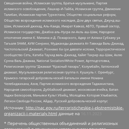
Священная война, Исламская группа, Братья-мусульмане, Партия
исламского освобождения, Лашкар-И-Тайба, Исламская группа, Движение
Талибан, Исламская партия Туркестана, Общество социальных реформ,
Общество возрождения исламского наследия, Дом двух святых, Джунд аш-
Шам, Исламский джихад, Аль-Каида, Имарат Кавказ, АБТО, Правый сектор,
Исламское государство, Джабха аль-Нусра ли-Ахль аш-Шам, Народное
ополчение имени К. Минина и Д. Пожарского, Аджр от Аллаха Субхану уа
Тагьаля SHAM, АУМ Синрике, Муджахеды джамаата Ат-Тавхида Валь-Джихад,
Чистопольский Джамаат, Рохнамо ба суи давлати исломи, Террористическое
сообщество Сеть, Катиба Таухид валь-Джихад, Хайят Тахрир аш-Шам, Ахлю
Сунна Валь Джамаа, National Socialism/White Power, Артподготовка,
Религиозная группа “Джамаат “Красный пахарь”, Колумбайн, Хатлонский
джамаат, Мусульманская религиозная группа п. Кушкуль г. Оренбург,
Крымско-татарский добровольческий батальон имени Номана
Челебиджихана, Азов, Партия исламского возрождения Таджикистана,
Народная самооборона, Дуббайский джамаат, московская ячейка, Батал-
Хаджи Белхороев, Маньяки Культ Убийц, Молодёжь Которая Улыбается,
Легион Свобода России, Айдар, Русский добровольческий корпус
Источник:
http://nac.gov.ru/terroristicheskie-i-ekstremistskie-
organizacii-i-materialy.html
данные на
16.11.2023
* Перечень общественных объединений и религиозных