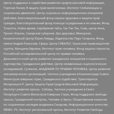
Центр поддержки и содействия развитию средств массовой информации,
Горячая Линия, В защиту прав заключенных, Институт глобализации и
социальных движений, Центр социально-информационных инициатив
Действие, Благотворительный фонд охраны здоровья и защиты прав
граждан, Благотворительный фонд помощи осужденным и их семьям, Фонд
Тольятти, Новое время, Серебряная тайга, Так-Так-Так, Сова, центр Анна,
Проект Апрель, Самарская губерния, Эра здоровья, Мемориал,
Аналитический Центр Юрия Левады, Издательство Парк Гагарина, Фонд
имени Андрея Рылькова, Сфера, Центр СИБАЛЬТ, Уральская правозащитная
группа, Женщины Евразии, Институт прав человека, Фонд защиты гласности,
Российский исследовательский центр по правам человека,
Дальневосточный центр развития гражданских инициатив и социального
партнерства, Гражданское действие, Центр независимых социологических
исследований, Сутяжник, АКАДЕМИЯ ПО ПРАВАМ ЧЕЛОВЕКА, Центр развития
некоммерческих организаций, Частное учреждение в Калининграде Совета
Министров северных стран, Гражданское содействие, Трансперенси
Интернешнл-Р, Центр Защиты Прав Средств Массовой Информации,
Институт развития прессы - Сибирь, Частное учреждение в Санкт-
Петербурге Совета Министров Северных Стран, Фонд поддержки свободы
прессы, Гражданский контроль, Человек и Закон, Общественная комиссия
по сохранению наследия академика Сахарова, Информационное агентство
МЕМО. РУ, Институт региональной прессы, Институт Развития Свободы