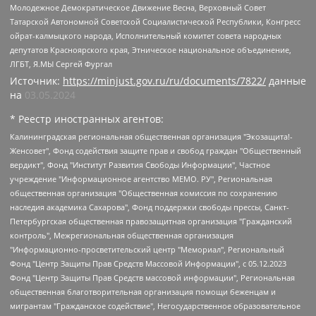
Молодежное Демократическое Движение Весна, Верховный Совет
Татарской Автономной Советской Социалистической Республики, Конгресс
ойрат-калмыцкого народа, Исполнительный комитет совета народных
депутатов Красноярского края, Этническое национальное объединение,
ЛГБТ, Я.МЫ Сергей Фургал
Источник:
https://minjust.gov.ru/ru/documents/7822/
данные
на
03.05.2024
* Реестр иностранных агентов:
Калининградская региональная общественная организация "Экозащита!-Женсовет", Фонд содействия защите прав и свобод граждан "Общественный вердикт", Фонд "Институт Развития Свободы Информации", Частное учреждение "Информационное агентство МЕМО. РУ", Региональная общественная организация "Общественная комиссия по сохранению наследия академика Сахарова", Фонд поддержки свободы прессы, Санкт-Петербургская общественная правозащитная организация "Гражданский контроль", Межрегиональная общественная организация "Информационно-просветительский центр "Мемориал", Региональный Фонд "Центр Защиты Прав Средств Массовой Информации", с 05.12.2023 Фонд "Центр Защиты Прав Средств массовой информации", Региональная общественная благотворительная организация помощи беженцам и мигрантам "Гражданское содействие", Негосударственное образовательное учреждение дополнительного профессионального образования (повышение квалификации) специалистов "АКАДЕМИЯ ПО ПРАВАМ ЧЕЛОВЕКА", Свердловская региональная общественная организация "Сутяжник", Автономная некоммерческая организация "Центр независимых социологических исследований", Союз общественных объединений "Российский исследовательский центр по правам человека", Региональное общественное учреждение научно-информационный центр "МЕМОРИАЛ", Некоммерческая организация "Фонд защиты гласности", Автономная некоммерческая организация "Институт прав человека", Городская общественная организация "Екатеринбургское общество "МЕМОРИАЛ", Городская общественная организация "Рязанское историко-просветительское и правозащитное общество "Мемориал" (Рязанский Мемориал), Челябинский региональный орган общественной самодеятельности – женское общественное объединение "Женщины Евразии", Челябинский региональный орган общественной самодеятельности "Уральская правозащитная группа", Фонд содействия защите здоровья и социальной справедливости имени Андрея Рылькова, Автономная Некоммерческая Организация "Аналитический Центр Юрия Левады", Автономная некоммерческая организация социальной поддержки населения "Проект Апрель", Региональная общественная организация помощи женщинам и детям, находящимся в кризисной ситуации "Информационно-методический центр "Анна", Фонд содействия развитию массовых коммуникаций и правовому просвещению "Так-так-Так", Фонд содействия устойчивому развитию "Серебряная тайга", Свердловский региональный общественный фонд социальных проектов "Новое время", "Idel.Реалии", Кавказ.Реалии, Крым.Реалии, Телеканал Настоящее Время, Татаро-башкирская служба Радио Свобода (Azatliq Radiosi), Радио Свободная Европа/Радио Свобода (PCE/PC), "Сибирь.Реалии", "Фактограф", Благотворительный фонд помощи осужденным и их семьям, Автономная некоммерческая организация "Институт глобализации и социальных движений", Фонд "В защиту прав заключенных", Частное учреждение "Центр поддержки и содействия развитию средств массовой информации", Пензенский региональный общественный благотворительный фонд "Гражданский союз", "Север.Реалии", Некоммерческая организация Фонд "Правовая инициатива", Общество с ограниченной ответственностью "Радио Свободная Европа/Радио Свобода", Чешское информационное агентство "MEDIUM-ORIENT", Красноярская региональная общественная организация "Мы против СПИДа", Камалягин Денис Николаевич, Маркелов Сергей Евгеньевич, Пономарев Лев Александрович, Савицкая Людмила Алексеевна, Автономная некоммерческая организация "Центр по работе с проблемой насилия "НАСИЛИЮ.НЕТ", Межрегиональный профессиональный союз работников здравоохранения "Альянс врачей", Юридическое лицо, зарегистрированное в Латвийской Республике, SIA "Medusa Project" (регистрационный номер 40103797863, дата регистрации 10.06.2014), Некоммерческая организация "Фонд по борьбе с коррупцией", Автономная некоммерческая организация "Институт права и публичной политики", Баданин Роман Сергеевич, Гликин Максим Александрович, Железнова Мария Михайловна, Лукьянова Юлия Сергеевна, Маетная Елизавета Витальевна, Маняхин Петр Борисович, Чуракова Ольга Владимировна, Ярош Юлия Петровна, Юридическое лицо "The Insider SIA", зарегистрированное в Риге, Латвийская Республика (дата регистрации 26.06.2015), являющееся администратором доменного имени интернет-издания "The Insider SIA", https://theins.ru, Постернак Алексей Евгеньевич, Рубин Михаил Аркадьевич, Анин Роман Александрович, Юридическое лицо Istories fonds, зарегистрированное в Латвийской Республике (регистрационный номер 50008295751, дата регистрации 24.02.2020), Великовский Дмитрий Александрович, Долинина Ирина Николаевна, Мароховская Алеся Алексеевна, Шлейнов Роман Юрьевич, Шмагун Олеся Валентиновна, Общество с ограниченной ответственностью "Альтаир 2021", Общество с ограниченной ответственностью "Вега 2021", Общество с ограниченной ответственностью "Главный редактор 2021", Общество с ограниченной ответственностью "Ромашки монолит", Важенков Артем Валерьевич, Ивановская областная общественная организация "Центр гендерных исследований", Гурман Юрий Альбертович, Медиапроект "ОВД-Инфо", Егоров Владимир Владимирович, Жилинский Владимир Александрович, Общество с ограниченной ответственностью "ЗП", Иванова София Юрьевна, Карезина Инна Павловна, Кильтау Екатерина Викторовна, Петров Алексей Викторович, Пискунов Сергей Евгеньевич, Смирнов Сергей Сергеевич, Тихонов Михаил Сергеевич, Общество с ограниченной ответственностью "ЖУРНАЛИСТ-ИНОСТРАННЫЙ АГЕНТ", Арапова Галина Юрьевна, Вольтская Татьяна Анатольевна, Американская компания "Mason G.E.S. Anonymous Foundation" (США), являющаяся владельцем интернет-издания https://mnews.world/, Компания "Stichting Bellingcat", зарегистрированная в Нидерландах (дата регистрации 11.07.2018), Захаров Андрей Вячеславович, Клепиковская Екатерина Дмитриевна, Общество с ограниченной ответственностью "МЕМО", Перл Роман Александрович, Симонов Евгений Алексеевич, Соловьева Елена Анатольевна, Сотников Даниил Владимирович, Сурначева Елизавета Дмитриевна, Автономная некоммерческая организация по защите прав человека и информированию населения "Якутия – Наше Мнение", Общество с ограниченной ответственностью "Москоу диджитал медиа", с 26.01.2023 Общество с ограниченной ответственностью "Чайка Белые сады", Ветошкина Валерия Валерьевна, Заговора Максим Александрович, Межрегиональное общественное движение "Российская ЛГБТ - сеть", Оленичев Максим Владимирович, Павлов Иван Юрьевич, Скворцова Елена Сергеевна, Общество с ограниченной ответственностью "Как бы инагент", Кочетков Игорь Викторович, Общество с ограниченной ответственностью "Честные выборы", Еланчик Олег Александрович, Общество с ограниченной ответственностью "Нобелевский призыв", Гималова Регина Эмилевна, Григорьев Андрей Валерьевич, Григорьева Алина Александровна, Ассоциация по содействию защите прав призывников, альтернативнослужащих и военнослужащих "Правозащитная группа "Гражданин.Армия.Право", Хисамова Регина Фаритовна, Автономная некоммерческая организация по реализации социально-правовых программ "Лилит", Дальневосточное общественное движение "Маяк", Санкт-Петербургская ЛГБТ-инициативная группа "Выход", Инициативная группа ЛГБТ+ "Реверс", Алексеев Андрей Викторович, Бекбулатова Таисия Львовна, Беляев Иван Михайлович, Владыкина Елена Сергеевна, Гельман Марат Александрович, Никульшина Вероника Юрьевна, Толоконникова Надежда Андреевна, Шендерович Виктор Анатольевич, Общество с ограниченной ответственностью "Данное сообщение", Общество с ограниченной ответственностью Издательский дом "Новая глава", Айнбиндер Александра Александровна, Московский комьюнити-центр для ЛГБТ+инициатив, Благотворительный фонд развития филантропии, Deutsche Welle (Германия, Kurt-Schumacher-Strasse 3, 53113 Bonn), Борзунова Мария Михайловна, Воробьев Виктор Викторович, Голубева Анна Львовна, Константинова Алла Михайловна, Малкова Ирина Владимировна, Мурадов Мурад Абдулгалимович, Осетинская Елизавета Николаевна, Понасенков Евгений Николаевич, Ганапольский Матвей Юрьевич, Киселев Евгений Алексеевич, Борухович Ирина Григорьевна, Дремин Иван Тимофеевич, Дубровский Дмитрий Викторович, Красноярская региональная общественная организация поддержки и развития альтернативных образовательных технологий и межкультурных коммуникаций "ИНТЕРРА", Маяковская Екатерина Алексеевна, Фейгин Марк Захарович, Филимонов Андрей Викторович, Дзугкоева Регина Николаевна, Доброхотов Роман Александрович, Дудь Юрий Александрович, Елкин Сергей Владимирович, Кругликов Кирилл Игоревич, Сабунаева Мария Леонидовна, Семенов Алексей Владимирович, Шаинян Карен Багратович, Шульман Екатерина Михайловна, Асафьев Артур Валерьевич, Вахштайн Виктор Семенович, Венедиктов Алексей Алексеевич, Лушникова Екатерина Евгеньевна, Волков Леонид Михайлович, Невзоров Александр Глебович, Пархоменко Сергей Борисович, Сироткин Ярослав Николаевич, Кара-Мурза Владимир Владимирович, Баранова Наталья Владимировна, Гозман Леонид Яковлевич, Кагарлицкий Борис Юльевич, Климарев Михаил Валерьевич, Милов Владимир Станиславович, Автономная некоммерческая организация Краснодарский центр современного искусства "Типография", Моргенштерн Алишер Тагирович, Соболь Любовь Эдуардовна, Общество с ограниченной ответственностью "ЛИЗА НОРМ", Каспаров Гарри Кимович, Ходорковский Михаил Борисович, Общество с ограниченной ответственностью "Апрельские тезисы", Данилович Ирина Брониславовна, Кашин Олег Владимирович, Петров Николай Владимирович, Пивоваров Алексей Владимирович, Соколов Михаил Владимирович, Цветкова Юлия Владимировна, Чичваркин Евгений Александрович, Комитет против пыток/Команда против пыток, Общество с ограниченной ответственностью "Первый научный", Общество с ограниченной ответственностью "Вертолет и ко", Белоцерковская Вероника Борисовна, Кац Максим Евгеньевич, Лазарева Татьяна Юрьевна, Шаведдинов Руслан Табризович, Яшин Илья Валерьевич, Общество с ограниченной ответственностью "Иноагент ААВ", Алешковский Дмитрий Петрович, Альбац Евгения Марковна, Быков Дмитрий Львович, Галямина Юлия Евгеньевна, Лойко Сергей Леонидович, Мартынов Кирилл Константинович, Медведев Сергей Александрович, Крашенинников Федор Геннадиевич, Гордеева Катерина Вл