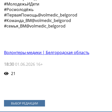
#МолодежьИДети
#Росмолодёжь
#ПерваяПомощь@volmedic_belgorod
#Команда_BM@volmedic_belgorod
#семья_BM@volmedic_belgorod
Волонтеры-медики | Белгородская область
18:30
01.06.2026 16+
21
ВЫБОР РЕДАКЦИИ