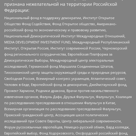
признана нежелательной на территории Российской
Федерации:
Национальный фонд в поддержку демократии, Институт Открытое
Общество Фонд Содействия, Фонд Открытое общество, Американо-
российский фонд по экономическому и правовому развитию,
Национальный Демократический Институт Международных Отношений,
MEDIA DEVELOPMENT INVESTMENT FUND, Международный Республиканский
Институт, Открытая Россия, Институт современной России, Черноморский
фонд регионального сотрудничества, Европейская Платформа за
Демократические Выборы, Международный центр электоральных
исследований, Германский фонд Маршалла Соединенных Штатов,
Тихоокеанский центр защиты окружающей среды и природных ресурсов,
Свободная Россия, Всемирный конгресс украинцев, Атлантический совет,
Человек в беде, Европейский фонд за демократию, Джеймстаунский фонд,
Прожект Хармони, Родники дракона, Врачи против насильственного
извлечения органов, Фалунь Дафа, Друзья Фалуньгун, Фалуньгун, Коалиция
по расследованию преследования в отношении Фалуньгун в Китае,
Всемирная организация по расследованию преследований Фалуньгун,
Пражский гражданский центр, Ассоциация школ политических
исследований при Совете Европы, Центр либеральной современности,
Форум русскоязычных европейцев, Немецко-русский обмен, Бард колледж,
Европейский выбор, Фонд Ходорковского, Оксфордский российский фонд,