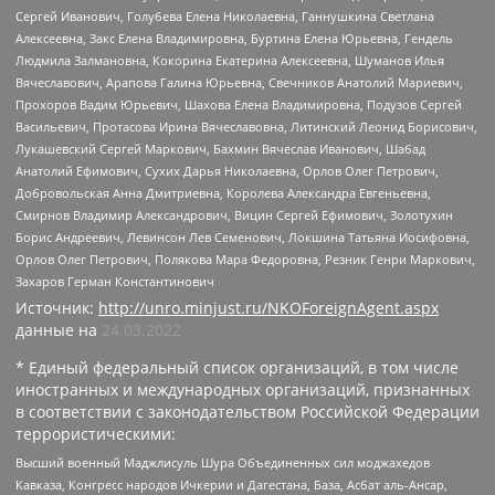
Сергей Иванович, Голубева Елена Николаевна, Ганнушкина Светлана
Алексеевна, Закс Елена Владимировна, Буртина Елена Юрьевна, Гендель
Людмила Залмановна, Кокорина Екатерина Алексеевна, Шуманов Илья
Вячеславович, Арапова Галина Юрьевна, Свечников Анатолий Мариевич,
Прохоров Вадим Юрьевич, Шахова Елена Владимировна, Подузов Сергей
Васильевич, Протасова Ирина Вячеславовна, Литинский Леонид Борисович,
Лукашевский Сергей Маркович, Бахмин Вячеслав Иванович, Шабад
Анатолий Ефимович, Сухих Дарья Николаевна, Орлов Олег Петрович,
Добровольская Анна Дмитриевна, Королева Александра Евгеньевна,
Смирнов Владимир Александрович, Вицин Сергей Ефимович, Золотухин
Борис Андреевич, Левинсон Лев Семенович, Локшина Татьяна Иосифовна,
Орлов Олег Петрович, Полякова Мара Федоровна, Резник Генри Маркович,
Захаров Герман Константинович
Источник:
http://unro.minjust.ru/NKOForeignAgent.aspx
данные на
24.03.2022
* Единый федеральный список организаций, в том числе
иностранных и международных организаций, признанных
в соответствии с законодательством Российской Федерации
террористическими:
Высший военный Маджлисуль Шура Объединенных сил моджахедов
Кавказа, Конгресс народов Ичкерии и Дагестана, База, Асбат аль-Ансар,