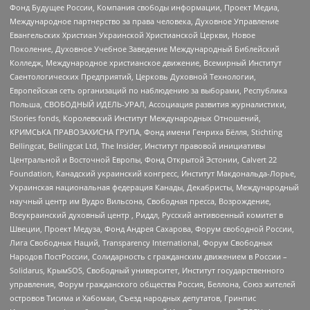
Фонд Будущее России, Компания свободы информации, Проект Медиа,
Международное партнерство за права человека, Духовное Управление
Евангельских Христиан Украинской Христианской Церкви, Новое
Поколение, Духовное Учебное Заведение Международный Библейский
Колледж, Международное христианское движение, Всемирный Институт
Саентологических Предприятий, Церковь Духовной Технологии,
Европейская сеть организаций по наблюдению за выборами, Республика
Польша, СВОБОДНЫЙ ИДЕЛЬ-УРАЛ, Ассоциация развития журналистики,
IStories fonds, Королевский Институт Международных Отношений,
КРИМСЬКА ПРАВОЗАХИСНА ГРУПА, Фонд имени Генриха Бёлля, Stichting
Bellingcat, Bellingcat Ltd, The Insider, Институт правовой инициативы
Центральной и Восточной Европы, Фонд Открытой Эстонии, Calvert 22
Foundation, Канадский украинский конгресс, Институт Макдональда-Лорье,
Украинская национальная федерация Канады, Декабристы, Международный
научный центр им Вудро Вильсона, Свободная пресса, Возрождение,
Всеукраинский духовный центр , Риддл, Русский антивоенный комитет в
Швеции, Проект Медуза, Фонд Андрея Сахарова, Форум свободной России,
Лига Свободных Наций, Transparеncy International, Форум Свободных
Народов ПостРоссии, Солидарность с гражданским движением в России –
Solidarus, КрымSOS, Свободный университет, Институт государственного
управления, Форум гражданского общества Россия, Беллона, Союз жителей
островов Тисима и Хабомаи, Съезд народных депутатов, Гринпис