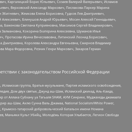
вич, Каргалицкий Борис Юльевич, Созаев Валерий Валерьевич, Исламов
льевич, Верховский Александр Маркович, Пислакова-Паркер Марина
н Збигневич, Жемкова Елена Борисовна, Гудков Лев Дмитриевич,
й Алексеевич, Блинушов Андрей Юрьевич, Мосин Алексей Геннадьевич,
а, Баженова Светлана Куприяновна, Максимов Сергей Владимирович,
а Залмановна, Кокорина Екатерина Алексеевна, Шуманов Илья
ч, Протасова Ирина Вячеславовна, Литинский Леонид Борисович,
а Дмитриевна, Королева Александра Евгеньевна, Смирнов Владимир
ова Мара Федоровна, Резник Генри Маркович, Захаров Герман
етствии с законодательством Российской Федерации
 Исламская группа, Братья-мусульмане, Партия исламского освобождения,
едия, Дом двух святых, Джунд аш-Шам, Исламский джихад, Аль-Каида,
жр от Аллаха Субхану уа Тагьаля SHAM, АУМ Синрике, Муджахеды джамаата
рир аш-Шам, Ахлю Сунна Валь Джамаа, National Socialism/White Power,
рг, Крымско-татарский добровольческий батальон имени Номана
оев, Маньяки Культ Убийц, Молодёжь Которая Улыбается, Легион Свобода