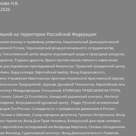
хова Н.В.
2026
льной на территории Российской Федерации:
кономическому и правовому развитию, Национальный Демократический
менной России, Черноморский фонд регионального сотрудничества,
, Тихоокеанский центр защиты окружающей среды и природных ресурсов,
 Хармони, Родники дракона, Врачи против насильственного извлечения
по расследованию преследований Фалуньгун, Пражский гражданский центр,
бмен, Бард колледж, Европейский выбор, Фонд Ходорковского,
ное Управление Евангельских Христиан Украинской Христианской Церкви,
огических Предприятий, Церковь Духовной Технологии, Европейская сеть
ий Институт Международных Отношений, КРИМСЬКА ПРАВОЗАХИСНА ГРУПА,
стонии, Calvert 22 Foundation, Канадский украинский конгресс, Институт
ждение, Всеукраинский духовный центр , Риддл, Русский антивоенный
ародов ПостРоссии, Солидарность с гражданским движением в России –
в Тисима и Хабомаи, Съезд народных депутатов, Гринпис Интернешнл, Фонд
ека Чернигов, Фонд Дом Прав Человека, Белорусский дом прав человека
нтр европейских исследований им Вилфрида Мартенса, Сетевое объединение
Чам Финланд, Гудзоновский институт, Фонд Демократического Развития,