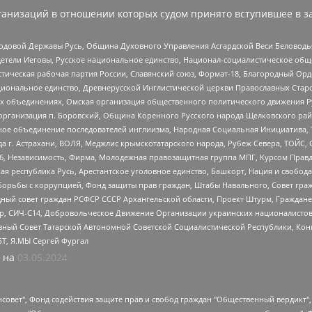
анизаций в отношении которых судом принято вступившее в з
 Родовой Державы Русь, Община Духовного Управления Асгардской Веси Беловод
детели Иеговы, Русское национальное единство, Национал-социалистическое об
истическая рабочая партия России, Славянский союз, Формат-18, Благородный Ор
ациональное единство, Древнерусской Инглистической церкви Православных Ста
ных объединениях, Омская организация общественного политического движения Р
рганизация п. Боровский, Община Коренного Русского народа Щелковского район
гиозное объединение последователей инглиизма, Народная Социальная Инициатива,
 г. Астрахани, ВОЛЯ, Меджлис крымскотатарского народа, Рубеж Севера, ТОЙС, 
6, Независимость, Фирма, Молодежная правозащитная группа МПГ, Курсом Правд
ая республика Русь, Арестантское уголовное единство, Башкорт, Нация и свобода,
орьбы с коррупцией, Фонд защиты прав граждан, Штабы Навального, Совет гражд
ный совет граждан РСФСР СССР Архангельской области, Проект Штурм, Граждане 
tsApp, СИЧ-С14, Добровольческое Движение Организации украинских националисто
ный Совет Татарской Автономной Советской Социалистической Республики, Кон
БТ, Я.МЫ Сергей Фургал
 на
03.05.2024
мная некоммерческая организация "Центр по работе с проблемой насилия "НАСИЛИЮ.НЕТ", Межрегиональный профессиональный союз работников здравоохранения "Альянс врачей", Юридическое лицо, зарегистрированное в Латвийской Республике, SIA "Medusa Project" (регистрационный номер 40103797863, дата регистрации 10.06.2014), Некоммерческая организация "Фонд по борьбе с коррупцией", Автономная некоммерческая организация "Институт права и публичной политики", Баданин Роман Сергеевич, Гликин Максим Александрович, Железнова Мария Михайловна, Лукьянова Юлия Сергеевна, Маетная Елизавета Витальевна, Маняхин Петр Борисович, Чуракова Ольга Владимировна, Ярош Юлия Петровна, Юридическое лицо "The Insider SIA", зарегистрированное в Риге, Латвийская Республика (дата регистрации 26.06.2015), являющееся администратором доменного имени интернет-издания "The Insider SIA", https://theins.ru, Постернак Алексей Евгеньевич, Рубин Михаил Аркадьевич, Анин Роман Александрович, Юридическое лицо Istories fonds, зарегистрированное в Латвийской Республике (регистрационный номер 50008295751, дата регистрации 24.02.2020), Великовский Дмитрий Александрович, Долинина Ирина Николаевна, Мароховская Алеся Алексеевна, Шлейнов Роман Юрьевич, Шмагун Олеся Валентиновна, Общество с ограниченной ответственностью "Альтаир 2021", Общество с ограниченной ответственностью "Вега 2021", Общество с ограниченной ответственностью "Главный редактор 2021", Общество с ограниченной ответственностью "Ромашки монолит", Важенков Артем Валерьевич, Ивановская областная общественная организация "Центр гендерных исследований", Гурман Юрий Альбертович, Медиапроект "ОВД-Инфо", Егоров Владимир Владимирович, Жилинский Владимир Александрович, Общество с ограниченной ответственностью "ЗП", Иванова София Юрьевна, Карезина Инна Павловна, Кильтау Екатерина Викторовна, Петров Алексей Викторович, Пискунов Сергей Евгеньевич, Смирнов Сергей Сергеевич, Тихонов Михаил Сергеевич, Общество с ограниченной ответственностью "ЖУРНАЛИСТ-ИНОСТРАННЫЙ АГЕНТ", Арапова Галина Юрьевна, Вольтская Татьяна Анатольевна, Американская компания "Mason G.E.S. Anonymous Foundation" (США), являющаяся владельцем интернет-издания https://mnews.world/, Компания "Stichting Bellingcat", зарегистрированная в Нидерландах (дата регистрации 11.07.2018), Захаров Андрей Вячеславович, Клепиковская Екатерина Дмитриевна, Общество с ограниченной ответственностью "МЕМО", Перл Роман Александрович, Симонов Евгений Алексеевич, Соловьева Елена Анатольевна, Сотников Даниил Владимирович, Сурначева Елизавета Дмитриевна, Автономная некоммерческая организация по защите прав человека и информированию населения "Якутия – Наше Мнение", Общество с ограниченной ответственностью "Москоу диджитал медиа", с 26.01.2023 Общество с ограниченной ответственностью "Чайка Белые сады", Ветошкина Валерия Валерьевна, Заговора Максим Александрович, Межрегиональное общественное движение "Российская ЛГБТ - сеть", Оленичев Максим Владимирович, Павлов Иван Юрьевич, Скворцова Елена Сергеевна, Общество с ограниченной ответственностью "Как бы инагент", Кочетков Игорь Викторович, Общество с ограниченной ответственностью "Честные выборы", Еланчик Олег Александрович, Общество с ограниченной ответственностью "Нобелевский призыв", Гималова Регина Эмилевна, Григорьев Андрей Валерьевич, Григорьева Алина Александровна, Ассоциация по содействию защите прав призывников, альтернативнослужащих и военнослужащих "Правозащитная группа "Гражданин.Армия.Право", Хисамова Регина Фаритовна, Автономная некоммерческая организация по реализации социально-правовых программ "Лилит", Дальн