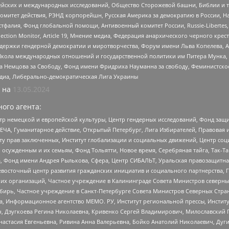
ейских и международных исследований, Общество Сторожевой башни, Библии и тр
омитет действия, РЭНД корпорейшн, Русская Америка за демократию в России, Н
фалия, Фонд глобальной помощи, Антивоенный комитет России, Russie-Libertes, L
lection Monitor, Article 19, Мнение медиа, Федерация анархического черного кр
и гендерной демократии и миротворчества, Форум имени Льва Копелева, American C
г, Школа международных отношений и государственной политики им Питера Мунка
 Немцова за Свободу, Фонд имени Фридриха Науманна за свободу, Феминистско
медиа, Либерально-демократическая Лига Украины
 на
13.05.2024
ого агента:
р немецкой и европейской культуры, Центр гендерных исследований, Фонд защи
ЧА, Гуманитарное действие, Открытый Петербург, Лига Избирателей, Правовая 
иту прав заключенных, Институт глобализации и социальных движений, Центр 
ужденным и их семьям, Фонд Тольятти, Новое время, Серебряная тайга, Так-Так-
, Фонд имени Андрея Рылькова, Сфера, Центр СИБАЛЬТ, Уральская правозащитна
невосточный центр развития гражданских инициатив и социального партнерства, 
 организаций, Частное учреждение в Калининграде Совета Министров северных 
бирь, Частное учреждение в Санкт-Петербурге Совета Министров Северных Стра
а, Информационное агентство МЕМО. РУ, Институт региональной прессы, Инсти
ч, Дзугкоева Регина Николаевна, Кривенко Сергей Владимирович, Милославски
настасия Евгеньевна, Ривина Анна Валерьевна, Бойко Анатолий Николаевич, Дуг