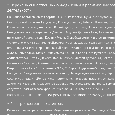
* Перечень общественных объединений и религиозных орг
деятельности:
Национал-большевистская партия, ВЕК РА, Рада земли Кубанской Духовно
Староверов-Инглингов, Нурджулар, К Богодержавию, Таблиги Джамаат, Сви
Карачая, Союз славян, Ат-Такфир Валь-Хиджра, Пит Буль, Национал-социал
Инициатива города Череповца, Духовно-Родовая Держава Русь, Русское н
нелегальной иммиграции, Кровь и Честь, О свободе совести и о религиоз
Футбольного Клуба Динамо, Файзрахманисты, Мусульманская религиозная о
им. Степана Бандеры, Братство, Белый Крест, Misanthropic division, Рели
объединение Атака, Мечеть Мирмамеда, Община Коренного Русского народа
Артподготовка, Штольц, В честь иконы Божией Матери Державная, Сектор 1
Славянских Сил Руси, Алля-Аят, Благотворительный пансионат Ак Умут, Русск
Патриотический клуб-Новокузнецк/РПК, Сибирский державный союз, Фонд б
Народное объединение русского движения, Народное движение Адат, Народ
Социалистических Районов, Meta Platforms Inc, Facebook, Instagram, Wha
движение, Невоград, Молодежное Демократическое Движение Весна, Верхов
депутатов Красноярского края, Этническое национальное объединение, ЛГ
Источник:
https://minjust.gov.ru/ru/documents/7822/
данные
* Реестр иностранных агентов:
Калининградская региональная общественная организация "Экозащита!-Женсовет", Фонд содействия защите прав и свобод граждан "Общественный вердикт", Фонд "Институт Развития Свободы Информации", Частное учреждение "Информационное агентство МЕМО. РУ", Региональная общественная организация "Общественная комиссия по сохранению наследия академика Сахарова", Фонд поддержки свободы прессы, Санкт-Петербургская общественная правозащитная организация "Гражданский контроль", Межрегиональная общественная организация "Информационно-просветительский центр "Мемориал", Региональный Фонд "Центр Защиты Прав Средств Массовой Информации", с 05.12.2023 Фонд "Центр Защиты Прав Средств массовой информации", Региональная общественная благотворительная организация помощи беженцам и мигрантам "Гражданское содействие", Негосударственное образовательное учреждение дополнительного профессионального образования (повышение квалификации) специалистов "АКАДЕМИЯ ПО ПРАВАМ ЧЕЛОВЕКА", Свердловская региональная общественная организация "Сутяжник", Автономная некоммерческая организация "Центр независимых социологических исследований", Союз общественных объединений "Российский исследовательский центр по правам человека", Региональное общественное учреждение научно-информационный центр "МЕМОРИАЛ", Некоммерческая организация "Фонд защиты гласности", Автономная некоммерческая организация "Институт прав человека", Городская общественная организация "Екатеринбургское общество "МЕМОРИАЛ", Городская общественная организация "Рязанское историко-просветительское и правозащитное общество "Мемориал" (Рязанский Мемориал), Челябинский региональный орган общественной самодеятельности – женское общественное объединение "Женщины Евразии", Челябинский региональный орган общественной самодеятельности "Уральская правозащитная группа", Фонд содействия защите здоровья и социальной справедливости имени Андрея Рылькова, Автономная Некоммерческая Организация "Аналитический Центр Юрия Левады", Автономная некоммерческая организация социальной поддержки населения "Проект Апрель", Региональная общественная организация помощи женщинам и детям, находящимся в кризисной ситуации "Информационно-методический центр "Анна", Фонд содействия развитию массовых коммуникаций и правовому просвещению "Так-так-Так", Фонд содействия устойчивому развитию "Серебряная тайга", Свердловский региональный общественный фонд социальных проектов "Новое время", "Idel.Реалии", Кавказ.Реалии, Крым.Реалии, Телеканал Настоящее Время, Татаро-башкирская служба Радио Свобода (Azatliq Radiosi), Радио Свободная Европа/Радио Свобода (PCE/PC), "Сибирь.Реалии", "Фактограф", Благотворительный фонд помощи осужденным и их семьям, Автономная некоммерческая организация "Институт глобализации и социальных движений", Фонд "В защиту прав заключенных", Частное учреждение "Центр поддержки и содействия развитию средств массовой информации", Пензенский региональный общественный благотворительный фонд "Гражданский союз", "Север.Реалии", Некоммерческая организация Фонд "Правовая инициатива", Общество с ограниченной ответственностью "Радио Свободная Европа/Радио Свобода", Чешское информационное агентство "MEDIUM-ORIENT", Красноярская региональная общественная организация "Мы против СПИДа", Камалягин Денис Николаевич, Маркелов Сергей Евгеньевич, Пономарев Лев Александрович, Савицкая Людмила Алексеевна, Автоно