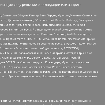
аконную силу решение о ликвидации или запрете
ья, Славянская Община Капища Веды Перуна, Мужская Духовная Семинария
щество, Джамаат мувахидов, Объединенный Вилайат Кабарды, Балкарии и
ден Дьявола, Армия воли народа, Национальная Социалистическая
роверов-Инглингов, Русский общенациональный союз, Движение против
усское национальное единство, Северное Братство, Клуб Болельщиков
а, Правый сектор, УНА - УНСО, Украинская повстанческая армия, Тризуб
 TulaSkins, Этнополитическое объединение Русские, Русское национальное
О противодействии экстремистской деятельности, РЕВТАТПОД,
ы и Единения, Каракольская инициативная группа, Автоград Крю, Союз
 Нация и свобода, W.H.С., Фалунь Дафа, Иртыш Ultras, Русский
ан СССР Прикубанского округа г. Краснодара, Мужское государство,
СССР, Держава Союз Советских Светлых Родов, Совет Советских
в, Черный Комитет, Татарстанское Региональное Всетатарское общественное
гресс ойрат-калмыцкого народа, Исполнительный комитет совета народных
евосточное общественное движение "Маяк", Санкт-Петербургская ЛГБТ-инициативная группа "Выход", Инициативная группа ЛГБТ+ "Реверс", Алексеев Андрей Викторович, Бекбулатова Таисия Львовна, Беляев Иван Михайлович, Владыкина Елена Сергеевна, Гельман Марат Александрович, Никульшина Вероника Юрьевна, Толоконникова Надежда Андреевна, Шендерович Виктор Анатольевич, Общество с ограниченной ответственностью "Данное сообщение", Общество с ограниченной ответственностью Издательский дом "Новая глава", Айнбиндер Александра Александровна, Московский комьюнити-центр для ЛГБТ+инициатив, Благотворительный фонд развития филантропии, Deutsche Welle (Германия, Kurt-Schumacher-Strasse 3, 53113 Bonn), Борзунова Мария Михайловна, Воробьев Виктор Викторович, Голубева Анна Львовна, Константинова Алла Михайловна, Малкова Ирина Владимировна, Мурадов Мурад Абдулгалимович, Осетинская Елизавета Николаевна, Понасенков Евгений Николаевич, Ганапольский Матвей Юрьевич, Киселев Евгений Алексеевич, Борухович Ирина Григорьевна, Дремин Иван Тимофеевич, Дубровский Дмитрий Викторович, Красноярская региональная общественная организация поддержки и развития альтернативных образовательных технологий и межкультурных коммуникаций "ИНТЕРРА", Маяковская Екатерина Алексеевна, Фейгин Марк Захарович, Филимонов Андрей Викторович, Дзугкоева Регина Николаевна, Доброхотов Роман Александрович, Дудь Юрий Александрович, Елкин Сергей Владимирович, Кругликов Кирилл Игоревич, Сабунаева Мария Леонидовна, Семенов Алексей Владимирович, Шаинян Карен Багратович, Шульман Екатерина Михайловна, Асафьев Артур Валерьевич, Вахштайн Виктор Семенович, Венедиктов Алексей Алексеевич, Лушникова Екатерина Евгеньевна, Волков Леонид Михайлович, Невзоров Александр Глебович, Пархоменко Сергей Борисович, Сироткин Ярослав Николаевич, Кара-Мурза Владимир Владимирович, Баранова Наталья Владимировна, Гозман Леонид Яковлевич, Кагарлицкий Борис Юльевич, Климарев Михаил Валерьевич, Милов Владимир Станиславович, Автономная некоммерческая организация Краснодарский центр современного искусства "Типография", Моргенштерн Алишер Тагирович, Соболь Любовь Эдуардовна, Общество с ограниченной ответственностью "ЛИЗА НОРМ", Каспаров Гарри Кимович, Ходорковский Михаил Борисович, Общество с ограниченной ответственностью "Апрельские тезисы", Данилович Ирина Брониславовна, Кашин Олег Владимирович, Петров Николай Владимирович, Пивоваров Алексей Владимирович, Соколов Михаил Владимирович, Цветкова Юлия Владимировна, Чичваркин Евгений Александрович, Комитет против пыток/Команда против пыток, Общество с ограниченной ответственностью "Первый научный", Общество с ограниченной ответственностью "Вертолет и ко", Белоцерковская Вероника Борисовна, Кац Максим Евгеньевич, Лазарева Татьяна Юрьевна, Шаведдинов Руслан Табризович, Яшин Илья Валерьевич, Общество с ограниченной ответственностью "Иноагент ААВ", Алешковский Дмитрий Петрович, Альбац Евгения Марковна, Быков Дмитрий Львович, Галямина Юлия Евгеньевна, Лойко Сергей Леонидович, Мартынов Кирилл Константинович, Медведев Сергей Александрович, Крашенинников Федор Геннадиевич, Гордеева Катерина Вл