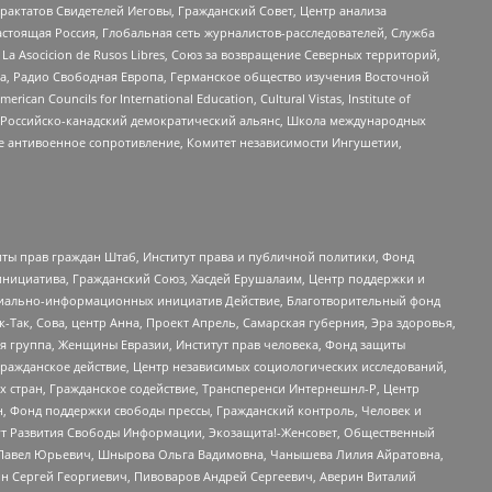
актатов Свидетелей Иеговы, Гражданский Совет, Центр анализа
астоящая Россия, Глобальная сеть журналистов-расследователей, Служба
a Asocicion de Rusos Libres, Союз за возвращение Северных территорий,
еста, Радио Свободная Европа, Германское общество изучения Восточной
ouncils for International Education, Cultural Vistas, Institute of
, Российско-канадский демократический альянс, Школа международных
е антивоенное сопротивление, Комитет независимости Ингушетии,
ты прав граждан Штаб, Институт права и публичной политики, Фонд
инициатива, Гражданский Союз, Хасдей Ерушалаим, Центр поддержки и
социально-информационных инициатив Действие, Благотворительный фонд
Так, Сова, центр Анна, Проект Апрель, Самарская губерния, Эра здоровья,
я группа, Женщины Евразии, Институт прав человека, Фонд защиты
Гражданское действие, Центр независимых социологических исследований,
стран, Гражданское содействие, Трансперенси Интернешнл-Р, Центр
н, Фонд поддержки свободы прессы, Гражданский контроль, Человек и
тут Развития Свободы Информации, Экозащита!-Женсовет, Общественный
й Павел Юрьевич, Шнырова Ольга Вадимовна, Чанышева Лилия Айратовна,
ин Сергей Георгиевич, Пивоваров Андрей Сергеевич, Аверин Виталий