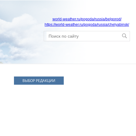
world-weather.ru/pogoda/russia/belgorod/
https://world-weather.ru/pogoda/russia/chelyabinsk/
ВЫБОР РЕДАКЦИИ