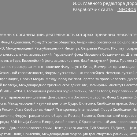
И.О. главного редактора Доро
Разработчик сайта –
INFOROS
енных организаций, деятельность которых признана нежелате
 Фонд Содействия, Фонд Открытое общество, Американо-российский фонд по э
 Международный Республиканский Институт, Открытая Россия, Институт совре
р электоральных исследований, Германский фонд Маршалла Соединенных Штатов
еловек в беде, Европейский фонд за демократию, Джеймстаунский фонд, Прожект
дованию преследования в отношении Фалуньгун в Китае, Всемирная организация 
беральной современности, Форум русскоязычных европейцев, Немецко-русский о
формации, Проект Медиа, Международное партнерство за права человека, Духов
 Колледж, Международное христианское движение, Всемирный Институт Саентол
 ИДЕЛЬ-УРАЛ, Ассоциация развития журналистики, IStories fonds, Королевск
r, Институт правовой инициативы Центральной и Восточной Европы, Фонд Открытой Э
ты, Международный научный центр им Вудро Вильсона, Свободная пресса, Возро
России, Лига Свободных Наций, Transparеncy International, Форум Свободных Н
правления, Форум гражданского общества Россия, Беллона, Союз жителей острово
роды, BDR Novaja Gazeta-Europe, Алтай проект, Образовательный дом прав челов
еван, Дом прав человека Крым, Центр дикого лосося, TVR Studios, ТВ Дождь, Це
урятия, Uralic, UnKremlin, Международная федерация транспортных рабочих, Ист