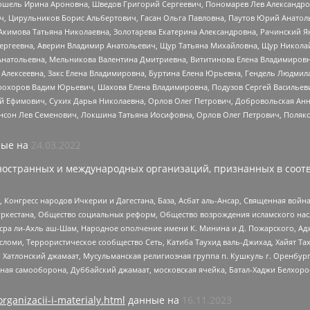
ошель Ирина Ароновна, Шведов Григорий Сергеевич, Пономарев Лев Александро
ч, Цирульников Борис Альбертович, Гасан Ольга Павловна, Паутов Юрий Анато
Акимова Татьяна Николаевна, Золотарева Екатерина Александровна, Рачинский Я
Сергеевна, Аверин Владимир Анатольевич, Щур Татьяна Михайловна, Щур Никола
Анатольевна, Мельникова Валентина Дмитриевна, Вититинова Елена Владимировн
 Алексеевна, Закс Елена Владимировна, Буртина Елена Юрьевна, Гендель Людмил
рохоров Вадим Юрьевич, Шахова Елена Владимировна, Подузов Сергей Васильеви
й Ефимович, Сухих Дарья Николаевна, Орлов Олег Петрович, Добровольская Анн
нсон Лев Семенович, Локшина Татьяна Иосифовна, Орлов Олег Петрович, Поляк
ые на
24.03.2022
ностранных и международных организаций, признанных в соотв
нгресс народов Ичкерии и Дагестана, База, Асбат аль-Ансар, Священная война,
уркестана, Общество социальных реформ, Общество возрождения исламского насл
Нусра ли-Ахль аш-Шам, Народное ополчение имени К. Минина и Д. Пожарского, Ад
сломи, Террористическое сообщество Сеть, Катиба Таухид валь-Джихад, Хайят Тах
, Хатлонский джамаат, Мусульманская религиозная группа п. Кушкуль г. Оренбу
ная самооборона, Дуббайский джамаат, московская ячейка, Батал-Хаджи Белхор
organizacii-i-materialy.html
данные на
16.11.2023