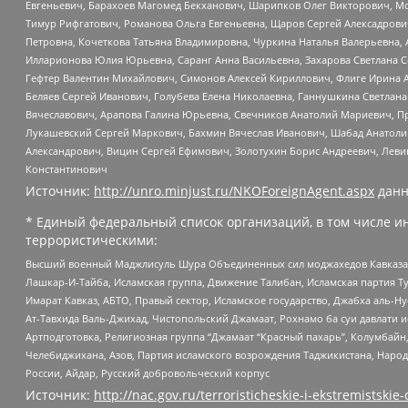
Евгеньевич, Барахоев Магомед Бекханович, Шарипков Олег Викторович, М
Тимур Рифгатович, Романова Ольга Евгеньевна, Щаров Сергей Алексадрови
Петровна, Кочеткова Татьяна Владимировна, Чуркина Наталья Валерьевна, 
Илларионова Юлия Юрьевна, Саранг Анна Васильевна, Захарова Светлана 
Гефтер Валентин Михайлович, Симонов Алексей Кириллович, Флиге Ирина 
Беляев Сергей Иванович, Голубева Елена Николаевна, Ганнушкина Светлана
Вячеславович, Арапова Галина Юрьевна, Свечников Анатолий Мариевич, П
Лукашевский Сергей Маркович, Бахмин Вячеслав Иванович, Шабад Анатоли
Александрович, Вицин Сергей Ефимович, Золотухин Борис Андреевич, Леви
Константинович
Источник:
http://unro.minjust.ru/NKOForeignAgent.aspx
данн
* Единый федеральный список организаций, в том числе и
террористическими:
Высший военный Маджлисуль Шура Объединенных сил моджахедов Кавказа, Ко
Лашкар-И-Тайба, Исламская группа, Движение Талибан, Исламская партия Т
Имарат Кавказ, АБТО, Правый сектор, Исламское государство, Джабха аль-
Ат-Тавхида Валь-Джихад, Чистопольский Джамаат, Рохнамо ба суи давлати и
Артподготовка, Религиозная группа “Джамаат “Красный пахарь”, Колумбайн
Челебиджихана, Азов, Партия исламского возрождения Таджикистана, Народ
России, Айдар, Русский добровольческий корпус
Источник:
http://nac.gov.ru/terroristicheskie-i-ekstremistskie-