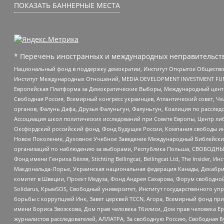
ПОКАЗАТЬ БАННЕРНЫЕ МЕСТА
* Перечень иностранных и международных неправительств
Национальный фонд в поддержку демократии, Институт Открытое Общество
Институт Международных Отношений, MEDIA DEVELOPMENT INVESTMENT FUND,
Европейская Платформа за Демократические Выборы, Международный цент
Свободная Россия, Всемирный конгресс украинцев, Атлантический совет, Ч
органов, Фалунь Дафа, Друзья Фалуньгун, Фалуньгун, Коалиция по рассле
Ассоциация школ политических исследований при Совете Европы, Центр ли
Оксфордский российский фонд, Фонд Будущее России, Компания свободы ин
Новое Поколение, Духовное Учебное Заведение Международный Библейский
организаций по наблюдению за выборами, Республика Польша, СВОБОДНЫЙ
Фонд имени Генриха Бёлля, Stichting Bellingcat, Bellingcat Ltd, The Inside
Макдональда-Лорье, Украинская национальная федерация Канады, Декабрис
комитет в Швеции, Проект Медуза, Фонд Андрея Сахарова, Форум свободной 
Solidarus, КрымSOS, Свободный университет, Институт государственного у
борьбы с коррупцией Инк, Завет церквей TCCN, Агора, Всемирный фонд при
имени Бориса Звозскова, Дом прав человека Тбилиси, Дом прав человека Ер
журналистов расследователей, АЛЛАТРА, За свободную Россию, Свободная Б