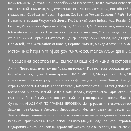
Комитет-2024, Центрально-Европейский университет, Центр восточноевроп
европейской политики, Академическая сеть Восточная Европа, Российский к
поддержки, Свободная Россия Берлин, Свободная Россия Северный Рейн-Вест
Крымскотатарский Ресурсный Центр, Глобальный союз IndustriALL, Russian E
Европы, Фонд имени Фридриха Эберта, XZ gGmbH, Мобильная академия поддержк
International Education, Антивоенное движение Антальи, Открытый диало
отношений им Нормана Патерсона, Центр Гражданских Свобод, Фонд Бориса
Прометей, Stop Occupation of Karelia, Вернись живым, Фридом Хаус, СОТА 
Источник:
https://minjust.gov.ru/ru/documents/7756/
данные
* Сведения реестра НКО, выполняющих функции иностранн
Лилит, Правозащитная группа Гражданин.Армия.Право, Нижегородский цент
борьбы с коррупцией, Альянс врачей, НАСИЛИЮ.НЕТ, Мы против СПИДа, СВЕ
содействия развитию средств массовой информации, Горячая Линия, В защ
охраны здоровья и защиты прав граждан, Благотворительный фонд помощи ос
Мемориал, Аналитический Центр Юрия Левады, Издательство Парк Гагарина
гласности, Российский исследовательский центр по правам человека, Даль
Сутяжник, АКАДЕМИЯ ПО ПРАВАМ ЧЕЛОВЕКА, Центр развития некоммерческих
Защиты Прав Средств Массовой Информации, Институт развития прессы - Си
Закон, Общественная комиссия по сохранению наследия академика Сахаров
вердикт, Евразийская антимонопольная ассоциация, Бедушев Петр Петрови
Сидорович Ольга Борисовна, Туровский Александр Алексеевич, Васильева А