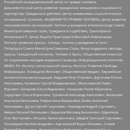
Российский исследовательский центр по правам человека,
Дальневосточный центр развития гражданских инициатив и социального
партнерства, Гражданское действие, Центр независимых социологических
исследований, Сутяжник, АКАДЕМИЯ ПО ПРАВАМ ЧЕЛОВЕКА, Центр развития
некоммерческих организаций, Частное учреждение в Калининграде Совета
Министров северных стран, Гражданское содействие, Трансперенси
Интернешнл-Р, Центр Защиты Прав Средств Массовой Информации,
Институт развития прессы - Сибирь, Частное учреждение в Санкт-
Петербурге Совета Министров Северных Стран, Фонд поддержки свободы
прессы, Гражданский контроль, Человек и Закон, Общественная комиссия
по сохранению наследия академика Сахарова, Информационное агентство
МЕМО. РУ, Институт региональной прессы, Институт Развития Свободы
Информации, Экозащита!-Женсовет, Общественный вердикт, Евразийская
антимонопольная ассоциация, Бедушев Петр Петрович, Дзугкоева Регина
Николаевна, Кривенко Сергей Владимирович, Милославский Павел
Юрьевич, Шнырова Ольга Вадимовна, Чанышева Лилия Айратовна,
Сидорович Ольга Борисовна, Туровский Александр Алексеевич, Васильева
Анастасия Евгеньевна, Ривина Анна Валерьевна, Бойко Анатолий
Николаевич, Дугин Сергей Георгиевич, Пивоваров Андрей Сергеевич,
Аверин Виталий Евгеньевич, Барахоев Магомед Бекханович, Шарипков
Олег Викторович, Мошель Ирина Ароновна, Шведов Григорий Сергеевич,
Пономарев Лев Александрович, Каргалицкий Борис Юльевич, Созаев
Валерий Валерьевич, Исламов Тимур Рифгатович, Романова Ольга