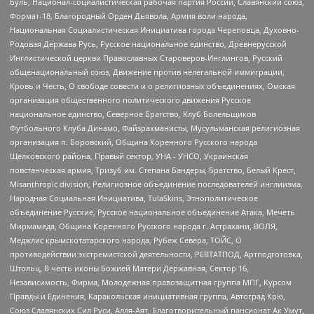
Буль, Национал-социалистическая рабочая партия России, Славянский союз,
Формат-18, Благородный Орден Дьявола, Армия воли народа,
Национальная Социалистическая Инициатива города Череповца, Духовно-
Родовая Держава Русь, Русское национальное единство, Древнерусской
Инглистической церкви Православных Староверов-Инглингов, Русский
общенациональный союз, Движение против нелегальной иммиграции,
Кровь и Честь, О свободе совести и о религиозных объединениях, Омская
организация общественного политического движения Русское
национальное единство, Северное Братство, Клуб Болельщиков
Футбольного Клуба Динамо, Файзрахманисты, Мусульманская религиозная
организация п. Боровский, Община Коренного Русского народа
Щелковского района, Правый сектор, УНА - УНСО, Украинская
повстанческая армия, Тризуб им. Степана Бандеры, Братство, Белый Крест,
Misanthropic division, Религиозное объединение последователей инглиизма,
Народная Социальная Инициатива, TulaSkins, Этнополитическое
объединение Русские, Русское национальное объединение Атака, Мечеть
Мирмамеда, Община Коренного Русского народа г. Астрахани, ВОЛЯ,
Меджлис крымскотатарского народа, Рубеж Севера, ТОЙС, О
противодействии экстремистской деятельности, РЕВТАТПОД, Артподготовка,
Штольц, В честь иконы Божией Матери Державная, Сектор 16,
Независимость, Фирма, Молодежная правозащитная группа МПГ, Курсом
Правды и Единения, Каракольская инициативная группа, Автоград Крю,
Союз Славянских Сил Руси, Алля-Аят, Благотворительный пансионат Ак Умут,