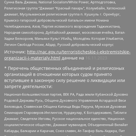
Сунна Валь Джамаа, National Socialism/White Power, Артподготовка,
Религиозная группа “Джамаат “Красный пахарь”, Колумбайн, Хатлонский
джамаат, Мусульманская религиозная группа п. Кушкуль г. Оренбург,
Крымско-татарский добровольческий батальон имени Номана
Челебиджихана, Азов, Партия исламского возрождения Таджикистана,
Народная самооборона, Дуббайский джамаат, московская ячейка, Батал-
Хаджи Белхороев, Маньяки Культ Убийц, Молодёжь Которая Улыбается,
Легион Свобода России, Айдар, Русский добровольческий корпус
Источник:
http://nac.gov.ru/terroristicheskie-i-ekstremistskie-
organizacii-i-materialy.html
данные на
16.11.2023
* Перечень общественных объединений и религиозных
организаций в отношении которых судом принято
вступившее в законную силу решение о ликвидации или
запрете деятельности:
Национал-большевистская партия, ВЕК РА, Рада земли Кубанской Духовно
Родовой Державы Русь, Община Духовного Управления Асгардской Веси
Беловодья, Славянская Община Капища Веды Перуна, Мужская Духовная
Семинария Староверов-Инглингов, Нурджулар, К Богодержавию, Таблиги
Джамаат, Свидетели Иеговы, Русское национальное единство, Национал-
социалистическое общество, Джамаат мувахидов, Объединенный Вилайат
Кабарды, Балкарии и Карачая, Союз славян, Ат-Такфир Валь-Хиджра, Пит