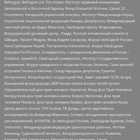
Bellingcat, Bellingcat Ltd, The Insider, Институт правовой инициативы
Центральной и Восточной Европы, Фонд Открытой Эстонии, Calvert 22
Foundation, Канадский украинский конгресс, Институт Макдональда-Лорье,
Украинская национальная федерация Канады, Декабристы, Международный
научный центр им Вудро Вильсона, Свободная пресса, Возрождение,
Всеукраинский духовный центр , Риддл, Русский антивоенный комитет в
Швеции, Проект Медуза, Фонд Андрея Сахарова, Форум свободной России,
Лига Свободных Наций, Transparеncy International, Форум Свободных
Народов ПостРоссии, Солидарность с гражданским движением в России –
Solidarus, КрымSOS, Свободный университет, Институт государственного
управления, Форум гражданского общества Россия, Беллона, Союз жителей
островов Тисима и Хабомаи, Съезд народных депутатов, Гринпис
Интернешнл, Фонд борьбы с коррупцией Инк, Завет церквей TCCN, Агора,
Всемирный фонд природы, BDR Novaja Gazeta-Europe, Алтай проект,
Образовательный дом прав человека Чернигов, Фонд Дом Прав Человека,
Белорусский дом прав человека имени Бориса Звозскова, Дом прав
человека Тбилиси, Дом прав человека Ереван, Дом прав человека Крым,
Центр дикого лосося, TVR Studios, ТВ Дождь, Центр европейских
исследований им Вилфрида Мартенса, Сетевое объединение журналистов
расследователей, АЛЛАТРА, За свободную Россию, Свободная Бурятия, Uralic,
UnKremlin, Международная федерация транспортных рабочих, ИстЧам
Финланд, Гудзоновский институт, Фонд Демократического Развития,
Комитет-2024, Центрально-Европейский университет, Центр