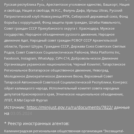
Русская республика Русь, Арестантское уголовное единство, Башкорт, Нация
и свобода, Нация и свобода, W.H.С., Фалунь Дафа, Иртыш Ultras, Русский
Патриотический клуб-Новокузнецк/РПК, Сибирский державный союз, Фонд
борьбы с коррупцией, Фонд защиты прав граждан, Штабы Навального,
Совет граждан СССР Прикубанского округа г. Краснодара, Мужское
государство, Народное объединение русского движения, Народное
движение Адат, Народный совет граждан РСФСР СССР Архангельской
области, Проект Штурм, Граждане СССР, Держава Союз Советских Светлых
Родов, Совет Советских Социалистических Районов, Meta Platforms Inc,
Facebook, Instagram, WhatsApp, СИЧ-С14, Добровольческое Движение
Организации украинских националистов, Черный Комитет, Татарстанское
Региональное Всетатарское общественное движение, Невоград,
Молодежное Демократическое Движение Весна, Верховный Совет
Татарской Автономной Советской Социалистической Республики, Конгресс
ойрат-калмыцкого народа, Исполнительный комитет совета народных
депутатов Красноярского края, Этническое национальное объединение,
ЛГБТ, Я.МЫ Сергей Фургал
Источник:
https://minjust.gov.ru/ru/documents/7822/
данные
на
03.05.2024
* Реестр иностранных агентов:
Калининградская региональная общественная организация "Экозащита!-Женсовет", Фонд содействия защите прав и свобод граждан "Общественный вердикт", Фонд "Институт Развития Свободы Информации", Частное учреждение "Информационное агентство МЕМО. РУ", Региональная общественная организация "Общественная комиссия по сохранению наследия академика Сахарова", Фонд поддержки свободы прессы, Санкт-Петербургская общественная правозащитная организация "Гражданский контроль", Межрегиональная общественная организация "Информационно-просветительский центр "Мемориал", Региональный Фонд "Центр Защиты Прав Средств Массовой Информации", с 05.12.2023 Фонд "Центр Защиты Прав Средств массовой информации", Региональная общественная благотворительная организация помощи беженцам и мигрантам "Гражданское содействие", Негосударственное образовательное учреждение дополнительного профессионального образования (повышение квалификации) специалистов "АКАДЕМИЯ ПО ПРАВАМ ЧЕЛОВЕКА", Свердловская региональная общественная организация "Сутяжник", Автономная некоммерческая организация "Центр независимых социологических исследований", Союз общественных объединений "Российский исследовательский центр по правам человека", Региональное общественное учреждение научно-информационный центр "МЕМОРИАЛ", Некоммерческая организация "Фонд защиты гласности", Автономная некоммерческая организация "Институт прав человека", Городская общественная организация "Екатеринбургское общество "МЕМОРИАЛ", Городская общественная организация "Рязанское историко-просветительское и правозащитное общество "Мемориал" (Рязанский Мемориал), Челябинский региональный орган общественной самодеятельности – женское общественное объединение "Женщины Евразии", Челябинский региональный орган общественной самодеятельности "Уральская правозащитная группа", Фонд содействия защите здоровья и социальной справедливости имени Андрея Рылькова, Автономная Некоммерческая Организация "Аналитический Центр Юрия Левады", Автономная некоммерческая организация социальной поддержки населения "Проект Апрель", Региональная общественная организация помощи женщинам и детям, находящимся в кризисной ситуации "Информационно-методический центр "Анна", Фонд содействия развитию массовых коммуникаций и правовому просвещению "Так-так-Так", Фонд содействия устойчивому развитию "Серебряная тайга", Свердловский региональный общественный фонд социальных проектов "Новое время", "Idel.Реалии", Кавказ.Реалии, Крым.Реалии, Телеканал Настоящее Время, Татаро-башкирская служба Радио Свобода (Azatliq Radiosi), Радио Свободная Европа/Радио Свобода (PCE/PC), "Сибирь.Реалии", "Фактограф", Благотворительный фонд помощи осужденным и их семьям, Автономная некоммерческая организация "Институт глобализации и социальных движений", Фонд "В защиту прав заключенных", Частное учреждение "Центр поддержки и содействия развитию средств массовой информации", Пензенский региональный общественный благотворительный фонд "Гражданский союз", "Север.Реалии", Некоммерческая организация Фонд "Правовая инициатива", Общество с ограниченной ответственностью "Радио Свободная Европа/Радио Свобода", Чешское информационное агентство "MEDIUM-ORIENT", Красноярская региональная общественная организация "Мы против СПИДа", Камалягин Денис Николаевич, Маркелов Сергей Евгеньевич, Пономарев Лев Александрович, Савицкая Людмила Алексеевна, Автономная некоммерческая организация "Центр по работе с проблемой насилия "НАСИЛИЮ.НЕТ", Межрегиональный профессиональный союз работников здравоохранения "Альянс врачей", Юридическое лицо, зарегистрированное в Латвийской Республике, SIA "Medusa Project" (регистрационный номер 40103797863, дата регистрации 10.06.2014), Некоммерческая организация "Фонд по борьбе с коррупцией", Автономная некоммерческая организация "Институт права и публичной политики", Баданин Роман Сергеевич, Гликин Максим Александрович, Железнова Мария Михайловна, Лукьянова Юлия Сергеевна, Маетная Елизавета Витальевна, Маняхин Петр Борисович, Чуракова Ольга Владимировна, Ярош Юлия Петровна, Юридическое лицо "The Insider SIA", зарегистрированное в Риге, Латвийская Республика (дата регистрации 26.06.2015), являющееся администратором доменного имени интернет-издания "The Insider SIA", https://theins.ru, Постернак Алексей Евгеньевич, Рубин Михаил Аркадьевич, Анин Роман Александрович, Юридическое лицо Istories fonds, зарегистрированное в Латвийской Республике (регистрационный номер 50008295751, дата регистрации 24.02.2020), Великовский Дмитрий Александрович, Долинина Ирина Николаевна, Мароховская Алеся Алексеевна, Шлейнов Роман Юрьевич, Шмагун Олеся Валентиновна, Общество с ограниченной ответственностью "Альтаир 2021", Общество с ограниченной ответственностью "Вега 2021", Общество с ограниченной ответственностью "Главный редактор 2021", Общество с ограниченной ответственностью "Ромашки монолит", Важенков Артем Валерьевич, Ивановская областная общественная организация "Центр гендерных исследований", Гурман Юрий Альбертович, Медиапроект "ОВД-Инфо", Егоров Владимир Владимирович, Жилинский Владимир Александрович, Общество с ограниченной ответственностью "ЗП", Иванова София Юрьевна, Карезина Инна Павловна, Кильтау Екатерина Викторовна, Петров Алексей Викторович, Пискунов Сергей Евгеньевич, Смирнов Сергей Сергеевич, Тихонов Михаил Сергеевич, Общество с ограниченной ответственностью "ЖУРНАЛИСТ-ИНОСТРАННЫЙ АГЕНТ", Арапова Галина Юрьевна, Вольтская Татьяна Анатольевна, Американская компания "Mason G.E.S. Anonymous Foundation" (США), являющаяся владельцем интернет-издания https://mnews.world/, Компания "Stichting Bellingcat", зарегистрированная в Нидерландах (дата регистрации 11.07.2018), Захаров Андрей Вячеславович, Клепиковская Екатерина Дмитриевна, Общество с ограниченной ответственностью "МЕМО", Перл Роман Александрович, Симонов Евгений Алексеевич, Соловьева Елена Анатольевна, Сотников Даниил Владимирович, Сурначева Елизавета Дмитриевна, Автономная некоммерческая организация по защите прав человека и информированию населения "Якутия – Наше Мнение", Общество с ограниченной ответственностью "Москоу диджитал медиа", с 26.01.2023 Общество с ограниченной ответственностью "Чайка Белые сады", Ветошкина Валерия Валерьевна, Заговора Максим Александрович, Межрегиональное общественное движение "Российская ЛГБТ - сеть", Оленичев Максим Владимирович, Павлов Иван Юрьевич, Скворцова Елена Сергеевна, Общество с ограниченной ответственностью "Как бы инагент", Кочетков Игорь Викторович, Общество с ограниченной ответственностью "Честные выборы", Еланчик Олег Александрович, Общество с ограниченной ответственностью "Нобелевский призыв", Гималова Регина Эмилевна, Григорьев Андрей Валерьевич, Григорьева Алина Александровна, Ассоциация по содействию защите прав призывников, альтернативнослужащих и военнослужащих "Правозащитная группа "Гражданин.Армия.Право", Хисамова Регина Фаритовна, Автономная некоммерческая организация по реализации социально-правовых программ "Лилит", Дальневосточное общественное движение "Маяк", Санкт-Петербургская ЛГБТ-инициативная группа "Выход", Инициативная группа ЛГБТ+ "Реверс", Алексеев Андрей Викторович, Бекбулатова Таисия Львовна, Беляев Иван Михайлович, Владыкина Елена Сергеевна, Гельман Марат Александрович, Никульшина Вероника Юрьевна, Толоконникова Надежда Андреевна, Шендерович Виктор Анатольевич, Общество с ограниченной ответственностью "Данное сообщение", Общество с ограниченной ответственностью Издательский дом "Новая глава", Айнбиндер Александра Александровна, Московский комьюнити-центр для ЛГБТ+инициатив, Благотворительный фонд развития филантропии, Deutsche Welle (Германия, Kurt-Schumacher-Strasse 3, 53113 Bonn), Борзунова Мария Михайловна, Воробьев Виктор Викторович, Голубева Анна Львовна, Константинова Алла Михайловна, Малкова Ирина Владимировна, Мурадов Мурад Абдулгалимович, Осетинская Елизавета Николаевна, Понасенков Евгений Николаевич, Ганапольский Матвей Юрьевич, Киселев Евгений Алексеевич, Борухович Ирина Григорьевна, Дремин Иван Тимофеевич, Дубровский Дмитрий Викторович, Красноярская региональная общественная организация поддержки и развития альтернативных образовательных технологий и межкультурных коммуникаций "ИНТЕРРА", Маяковская Екатерина Алексеевна, Фейгин Марк Захарович, Филимонов Андрей Викторович, Дзугкоева Регина Николаевна, Доброхотов Роман Александрович, Дудь Юрий Александрович, Елкин Сергей Владимирович, Кругликов Кирилл Игоревич, Сабунаева Мария Леонидовна, Семенов Алексей Владимирович, Шаинян Карен Багратович, Шульман Екатерина Михайловна, Асафьев Артур Валерьевич, Вахштайн Виктор Семенович, Венедиктов Алексей Алексеевич, Лушникова Екатерина Евгеньевна, Волков Леонид Михайлович, Невзоров Александр Глебович, Пархоменко Сергей Борисович, Сироткин Ярослав Николаевич, Кара-Мурза Владимир Владимирович, Баранова Наталья Владимировна, Гозман Леонид Яковлевич, Кагарлицкий Борис Юльевич, Климарев Михаил Валерьевич, Милов Владимир Станиславович, Автономная некоммерческая организация Краснодарский центр современного искусства "Типография", Моргенштерн Алишер Тагирович, Соболь Любовь Эдуардовна, Общество с ограниченной ответственностью "ЛИЗА НОРМ", Каспаров Гарри Кимович, Ходорковский Михаил Борисович, Общество с ограниченной ответственностью "Апрельские тезисы", Данилович Ирина Брониславовна, Кашин Олег Владимирович, Петров Николай Владимирович, Пивоваров Алексей Владимирович, Соколов Михаил Владимирович, Цветкова Юлия Владимировна, Чичваркин Евгений Александрович, Комитет против пыток/Команда против пыток, Общество с ограниченной ответственностью "Первый научный", Общество с ограниченной ответственностью "Вертолет и ко", Белоцерковская Вероника Борисовна, Кац Максим Евгеньевич, Лазарева Татьяна Юрьевна, Шаведдинов Руслан Табризович, Яшин Илья Валерьевич, Общество с ограниченной ответственностью "Иноагент ААВ", Алешковский Дмитрий Петрович, Альбац Евгения Марковна, Быков Дмитрий Львович, Галямина Юлия Евгеньевна, Лойко Сергей Леонидович, Мартынов Кирилл Константинович, Медведев Сергей Александрович, Крашенинников Федор Геннадиевич, Гордеева Катерина Вл