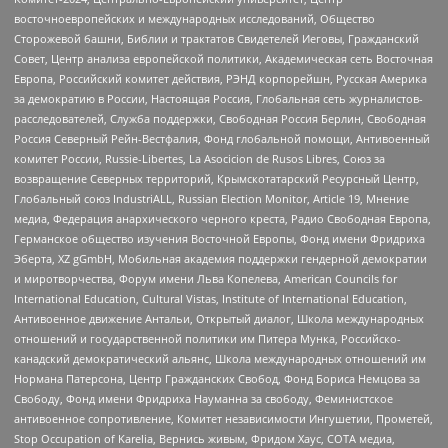
восточноевропейских и международных исследований, Общество
Сторожевой башни, Библии и трактатов Свидетелей Иеговы, Гражданский
Совет, Центр анализа европейской политики, Академическая сеть Восточная
Европа, Российский комитет действия, РЭНД корпорейшн, Русская Америка
за демократию в России, Настоящая Россия, Глобальная сеть журналистов-
расследователей, Служба поддержки, Свободная Россия Берлин, Свободная
Россия Северный Рейн-Вестфалия, Фонд глобальной помощи, Антивоенный
комитет России, Russie-Libertes, La Asocicion de Rusos Libres, Союз за
возвращение Северных территорий, Крымскотатарский Ресурсный Центр,
Глобальный союз IndustriALL, Russian Election Monitor, Article 19, Мнение
медиа, Федерация анархического черного креста, Радио Свободная Европа,
Германское общество изучения Восточной Европы, Фонд имени Фридриха
Эберта, XZ gGmbH, Мобильная академия поддержки гендерной демократии
и миротворчества, Форум имени Льва Копелева, American Councils for
International Education, Cultural Vistas, Institute of International Education,
Антивоенное движение Антальи, Открытый диалог, Школа международных
отношений и государственной политики им Питера Мунка, Российско-
канадский демократический альянс, Школа международных отношений им
Нормана Патерсона, Центр Гражданских Свобод, Фонд Бориса Немцова за
Свободу, Фонд имени Фридриха Науманна за свободу, Феминистское
антивоенное сопротивление, Комитет независимости Ингушетии, Прометей,
Stop Occupation of Karelia, Вернись живым, Фридом Хаус, СОТА медиа,