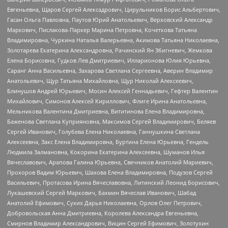
Евгеньевна, Щаров Сергей Алексадрович, Цирульников Борис Альбертович,
Гасан Ольга Павловна, Паутов Юрий Анатольевич, Верховский Александр
Маркович, Пислакова-Паркер Марина Петровна, Кочеткова Татьяна
Владимировна, Чуркина Наталья Валерьевна, Акимова Татьяна Николаевна,
Золотарева Екатерина Александровна, Рачинский Ян Збигневич, Жемкова
Елена Борисовна, Гудков Лев Дмитриевич, Илларионова Юлия Юрьевна,
Саранг Анна Васильевна, Захарова Светлана Сергеевна, Аверин Владимир
Анатольевич, Щур Татьяна Михайловна, Щур Николай Алексеевич,
Блинушов Андрей Юрьевич, Мосин Алексей Геннадьевич, Гефтер Валентин
Михайлович, Симонов Алексей Кириллович, Флиге Ирина Анатольевна,
Мельникова Валентина Дмитриевна, Вититинова Елена Владимировна,
Баженова Светлана Куприяновна, Максимов Сергей Владимирович, Беляев
Сергей Иванович, Голубева Елена Николаевна, Ганнушкина Светлана
Алексеевна, Закс Елена Владимировна, Буртина Елена Юрьевна, Гендель
Людмила Залмановна, Кокорина Екатерина Алексеевна, Шуманов Илья
Вячеславович, Арапова Галина Юрьевна, Свечников Анатолий Мариевич,
Прохоров Вадим Юрьевич, Шахова Елена Владимировна, Подузов Сергей
Васильевич, Протасова Ирина Вячеславовна, Литинский Леонид Борисович,
Лукашевский Сергей Маркович, Бахмин Вячеслав Иванович, Шабад
Анатолий Ефимович, Сухих Дарья Николаевна, Орлов Олег Петрович,
Добровольская Анна Дмитриевна, Королева Александра Евгеньевна,
Смирнов Владимир Александрович, Вицин Сергей Ефимович, Золотухин