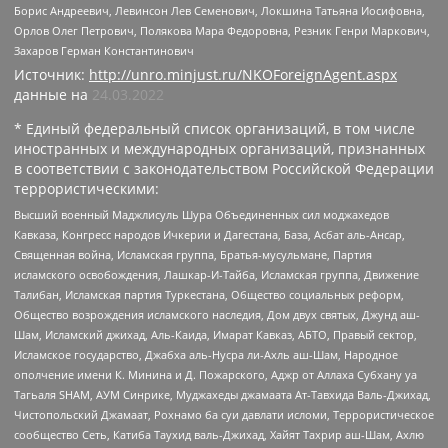
Борис Андреевич, Левинсон Лев Семенович, Локшина Татьяна Иосифовна,
Орлов Олег Петрович, Полякова Мара Федоровна, Резник Генри Маркович,
Захаров Герман Константинович
Источник:
http://unro.minjust.ru/NKOForeignAgent.aspx
данные на
24.03.2022
* Единый федеральный список организаций, в том числе
иностранных и международных организаций, признанных
в соответствии с законодательством Российской Федерации
террористическими:
Высший военный Маджлисуль Шура Объединенных сил моджахедов
Кавказа, Конгресс народов Ичкерии и Дагестана, База, Асбат аль-Ансар,
Священная война, Исламская группа, Братья-мусульмане, Партия
исламского освобождения, Лашкар-И-Тайба, Исламская группа, Движение
Талибан, Исламская партия Туркестана, Общество социальных реформ,
Общество возрождения исламского наследия, Дом двух святых, Джунд аш-
Шам, Исламский джихад, Аль-Каида, Имарат Кавказ, АБТО, Правый сектор,
Исламское государство, Джабха аль-Нусра ли-Ахль аш-Шам, Народное
ополчение имени К. Минина и Д. Пожарского, Аджр от Аллаха Субхану уа
Тагьаля SHAM, АУМ Синрике, Муджахеды джамаата Ат-Тавхида Валь-Джихад,
Чистопольский Джамаат, Рохнамо ба суи давлати исломи, Террористическое
сообщество Сеть, Катиба Таухид валь-Джихад, Хайят Тахрир аш-Шам, Ахлю