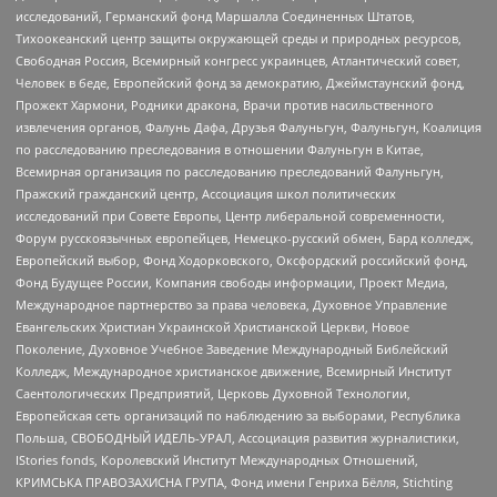
исследований, Германский фонд Маршалла Соединенных Штатов,
Тихоокеанский центр защиты окружающей среды и природных ресурсов,
Свободная Россия, Всемирный конгресс украинцев, Атлантический совет,
Человек в беде, Европейский фонд за демократию, Джеймстаунский фонд,
Прожект Хармони, Родники дракона, Врачи против насильственного
извлечения органов, Фалунь Дафа, Друзья Фалуньгун, Фалуньгун, Коалиция
по расследованию преследования в отношении Фалуньгун в Китае,
Всемирная организация по расследованию преследований Фалуньгун,
Пражский гражданский центр, Ассоциация школ политических
исследований при Совете Европы, Центр либеральной современности,
Форум русскоязычных европейцев, Немецко-русский обмен, Бард колледж,
Европейский выбор, Фонд Ходорковского, Оксфордский российский фонд,
Фонд Будущее России, Компания свободы информации, Проект Медиа,
Международное партнерство за права человека, Духовное Управление
Евангельских Христиан Украинской Христианской Церкви, Новое
Поколение, Духовное Учебное Заведение Международный Библейский
Колледж, Международное христианское движение, Всемирный Институт
Саентологических Предприятий, Церковь Духовной Технологии,
Европейская сеть организаций по наблюдению за выборами, Республика
Польша, СВОБОДНЫЙ ИДЕЛЬ-УРАЛ, Ассоциация развития журналистики,
IStories fonds, Королевский Институт Международных Отношений,
КРИМСЬКА ПРАВОЗАХИСНА ГРУПА, Фонд имени Генриха Бёлля, Stichting