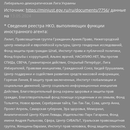
Либерально-демократическая Лига Украины
Источник:
https://minjust.gov.ru/ru/documents/7756/
данные
на
13.05.2024
* Сведения реестра НКО, выполняющих функции
иностранного агента:
Лилит, Правозащитная группа Гражданин.Армия.Право, Нижегородский
центр немецкой и европейской культуры, Центр гендерных исследований,
Фонд защиты прав граждан Штаб, Институт права и публичной политики,
Фонд борьбы с коррупцией, Альянс врачей, НАСИЛИЮ.НЕТ, Мы против
СПИДа, СВЕЧА, Гуманитарное действие, Открытый Петербург, Лига
Избирателей, Правовая инициатива, Гражданский Союз, Хасдей Ерушалаим,
Центр поддержки и содействия развитию средств массовой информации,
Горячая Линия, В защиту прав заключенных, Институт глобализации и
социальных движений, Центр социально-информационных инициатив
Действие, Благотворительный фонд охраны здоровья и защиты прав
граждан, Благотворительный фонд помощи осужденным и их семьям, Фонд
Тольятти, Новое время, Серебряная тайга, Так-Так-Так, Сова, центр Анна,
Проект Апрель, Самарская губерния, Эра здоровья, Мемориал,
Аналитический Центр Юрия Левады, Издательство Парк Гагарина, Фонд
имени Андрея Рылькова, Сфера, Центр СИБАЛЬТ, Уральская правозащитная
группа, Женщины Евразии, Институт прав человека, Фонд защиты гласности,