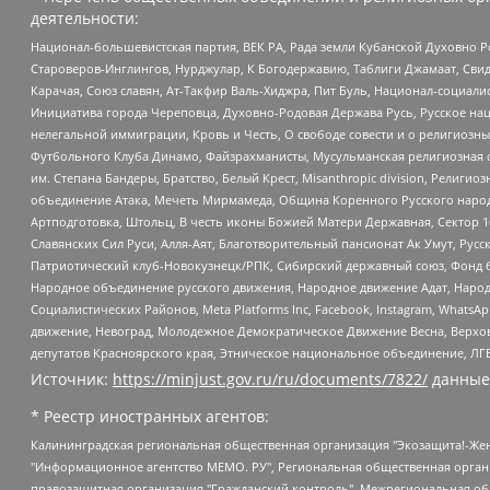
деятельности:
Национал-большевистская партия, ВЕК РА, Рада земли Кубанской Духовно
Староверов-Инглингов, Нурджулар, К Богодержавию, Таблиги Джамаат, Сви
Карачая, Союз славян, Ат-Такфир Валь-Хиджра, Пит Буль, Национал-социал
Инициатива города Череповца, Духовно-Родовая Держава Русь, Русское н
нелегальной иммиграции, Кровь и Честь, О свободе совести и о религиоз
Футбольного Клуба Динамо, Файзрахманисты, Мусульманская религиозная о
им. Степана Бандеры, Братство, Белый Крест, Misanthropic division, Рели
объединение Атака, Мечеть Мирмамеда, Община Коренного Русского народа
Артподготовка, Штольц, В честь иконы Божией Матери Державная, Сектор 1
Славянских Сил Руси, Алля-Аят, Благотворительный пансионат Ак Умут, Русск
Патриотический клуб-Новокузнецк/РПК, Сибирский державный союз, Фонд б
Народное объединение русского движения, Народное движение Адат, Народ
Социалистических Районов, Meta Platforms Inc, Facebook, Instagram, Wha
движение, Невоград, Молодежное Демократическое Движение Весна, Верхов
депутатов Красноярского края, Этническое национальное объединение, ЛГ
Источник:
https://minjust.gov.ru/ru/documents/7822/
данные
* Реестр иностранных агентов:
Калининградская региональная общественная организация "Экозащита!-Женсовет", Фонд содействия защите прав и свобод граждан "Общественный вердикт", Фонд "Институт Развития Свободы Информации", Частное учреждение "Информационное агентство МЕМО. РУ", Региональная общественная организация "Общественная комиссия по сохранению наследия академика Сахарова", Фонд поддержки свободы прессы, Санкт-Петербургская общественная правозащитная организация "Гражданский контроль", Межрегиональная общественная организация "Информационно-просветительский центр "Мемориал", Региональный Фонд "Центр Защиты Прав Средств Массовой Информации", с 05.12.2023 Фонд "Центр Защиты Прав Средств массовой информации", Региональная общественная благотворительная организация помощи беженцам и мигрантам "Гражданское содействие", Негосударственное образовательное учреждение дополнительного профессионального образования (повышение квалификации) специалистов "АКАДЕМИЯ ПО ПРАВАМ ЧЕЛОВЕКА", Свердловская региональная общественная организация "Сутяжник", Автономная некоммерческая организация "Центр независимых социологических исследований", Союз общественных объединений "Российский исследовательский центр по правам человека", Региональное общественное учреждение научно-информационный центр "МЕМОРИАЛ", Некоммерческая организация "Фонд защиты гласности", Автономная некоммерческая организация "Институт прав человека", Городская общественная организация "Екатеринбургское общество "МЕМОРИАЛ", Городская общественная организация "Рязанское историко-просветительское и правозащитное общество "Мемориал" (Рязанский Мемориал), Челябинский региональный орган общественной самодеятельности – женское общественное объединение "Женщины Евразии", Челябинский региональный орган общественной самодеятельности "Уральская правозащитная группа", Фонд содействия защите здоровья и социальной справедливости имени Андрея Рылькова, Автономная Некоммерческая Организация "Аналитический Центр Юрия Левады", Автономная некоммерческая организация социальной поддержки населения "Проект Апрель", Региональная общественная организация помощи женщинам и детям, находящимся в кризисной ситуации "Информационно-методический центр "Анна", Фонд содействия развитию массовых коммуникаций и правовому просвещению "Так-так-Так", Фонд содействия устойчивому развитию "Серебряная тайга", Свердловский региональный общественный фонд социальных проектов "Новое время", "Idel.Реалии", Кавказ.Реалии, Крым.Реалии, Телеканал Настоящее Время, Татаро-башкирская служба Радио Свобода (Azatliq Radiosi), Радио Свободная Европа/Радио Свобода (PCE/PC), "Сибирь.Реалии", "Фактограф", Благотворительный фонд помощи осужденным и их семьям, Автономная некоммерческая организация "Институт глобализации и социальных движений", Фонд "В защиту прав заключенных", Частное учреждение "Центр поддержки и содействия развитию средств массовой информации", Пензенский региональный общественный благотворительный фонд "Гражданский союз", "Север.Реалии", Некоммерческая организация Фонд "Правовая инициатива", Общество с ограниченной ответственностью "Радио Свободная Европа/Радио Свобода", Чешское информационное агентство "MEDIUM-ORIENT", Красноярская региональная общественная организация "Мы против СПИДа", Камалягин Денис Николаевич, Маркелов Сергей Евгеньевич, Пономарев Лев Александрович, Савицкая Людмила Алексеевна, Автоно