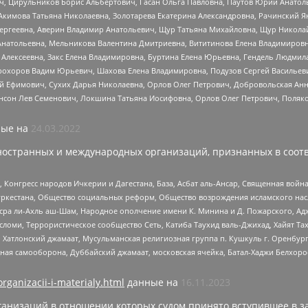
ч, Цирульников Борис Альбертович, Гасан Ольга Павловна, Паутов Юрий Анато
Акимова Татьяна Николаевна, Золотарева Екатерина Александровна, Рачинский Я
Сергеевна, Аверин Владимир Анатольевич, Щур Татьяна Михайловна, Щур Никола
Анатольевна, Мельникова Валентина Дмитриевна, Вититинова Елена Владимировн
 Алексеевна, Закс Елена Владимировна, Буртина Елена Юрьевна, Гендель Людмил
рохоров Вадим Юрьевич, Шахова Елена Владимировна, Подузов Сергей Васильеви
й Ефимович, Сухих Дарья Николаевна, Орлов Олег Петрович, Добровольская Анн
нсон Лев Семенович, Локшина Татьяна Иосифовна, Орлов Олег Петрович, Поляк
ые на
24.03.2022
ностранных и международных организаций, признанных в соотв
нгресс народов Ичкерии и Дагестана, База, Асбат аль-Ансар, Священная война,
уркестана, Общество социальных реформ, Общество возрождения исламского насл
Нусра ли-Ахль аш-Шам, Народное ополчение имени К. Минина и Д. Пожарского, Ад
сломи, Террористическое сообщество Сеть, Катиба Таухид валь-Джихад, Хайят Тах
, Хатлонский джамаат, Мусульманская религиозная группа п. Кушкуль г. Оренбу
ная самооборона, Дуббайский джамаат, московская ячейка, Батал-Хаджи Белхор
organizacii-i-materialy.html
данные на
16.11.2023
анизаций в отношении которых судом принято вступившее в з