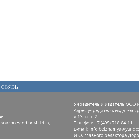
 СВЯЗЬ
Учредитель и издатель ООО 
Адрес учредителя, издателя, р
зи
д.13, кор. 2
рвисов Yandex.Metrika,
Телефон: +7 (495) 718-84-11
E-mail: info.belznamya@yande
И.О. главного редактора Доро