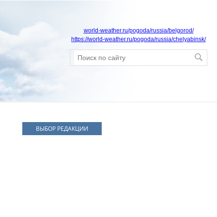
world-weather.ru/pogoda/russia/belgorod/
https://world-weather.ru/pogoda/russia/chelyabinsk/
ВЫБОР РЕДАКЦИИ