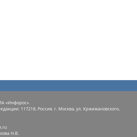
ИА «Инфорос».
едакции: 117218, Россия, г. Москва, ул. Кржижановского,
x.ru
хова Н.В.