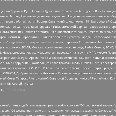
 Родовой Державы Русь, Община Духовного Управления Асгардской Веси Беловод
детели Иеговы, Русское национальное единство, Национал-социалистическое об
истическая рабочая партия России, Славянский союз, Формат-18, Благородный Ор
ациональное единство, Древнерусской Инглистической церкви Православных Ста
ных объединениях, Омская организация общественного политического движения Р
рганизация п. Боровский, Община Коренного Русского народа Щелковского район
гиозное объединение последователей инглиизма, Народная Социальная Инициатива,
 г. Астрахани, ВОЛЯ, Меджлис крымскотатарского народа, Рубеж Севера, ТОЙС, 
6, Независимость, Фирма, Молодежная правозащитная группа МПГ, Курсом Правд
ая республика Русь, Арестантское уголовное единство, Башкорт, Нация и свобода,
орьбы с коррупцией, Фонд защиты прав граждан, Штабы Навального, Совет гражд
ный совет граждан РСФСР СССР Архангельской области, Проект Штурм, Граждане 
tsApp, СИЧ-С14, Добровольческое Движение Организации украинских националисто
ный Совет Татарской Автономной Советской Социалистической Республики, Кон
БТ, Я.МЫ Сергей Фургал
 на
03.05.2024
мная некоммерческая организация "Центр по работе с проблемой насилия "НАСИЛИЮ.НЕТ", Межрегиональный профессиональный союз работников здравоохранения "Альянс врачей", Юридическое лицо, зарегистрированное в Латвийской Республике, SIA "Medusa Project" (регистрационный номер 40103797863, дата регистрации 10.06.2014), Некоммерческая организация "Фонд по борьбе с коррупцией", Автономная некоммерческая организация "Институт права и публичной политики", Баданин Роман Сергеевич, Гликин Максим Александрович, Железнова Мария Михайловна, Лукьянова Юлия Сергеевна, Маетная Елизавета Витальевна, Маняхин Петр Борисович, Чуракова Ольга Владимировна, Ярош Юлия Петровна, Юридическое лицо "The Insider SIA", зарегистрированное в Риге, Латвийская Республика (дата регистрации 26.06.2015), являющееся администратором доменного имени интернет-издания "The Insider SIA", https://theins.ru, Постернак Алексей Евгеньевич, Рубин Михаил Аркадьевич, Анин Роман Александрович, Юридическое лицо Istories fonds, зарегистрированное в Латвийской Республике (регистрационный номер 50008295751, дата регистрации 24.02.2020), Великовский Дмитрий Александрович, Долинина Ирина Николаевна, Мароховская Алеся Алексеевна, Шлейнов Роман Юрьевич, Шмагун Олеся Валентиновна, Общество с ограниченной ответственностью "Альтаир 2021", Общество с ограниченной ответственностью "Вега 2021", Общество с ограниченной ответственностью "Главный редактор 2021", Общество с ограниченной ответственностью "Ромашки монолит", Важенков Артем Валерьевич, Ивановская областная общественная организация "Центр гендерных исследований", Гурман Юрий Альбертович, Медиапроект "ОВД-Инфо", Егоров Владимир Владимирович, Жилинский Владимир Александрович, Общество с ограниченной ответственностью "ЗП", Иванова София Юрьевна, Карезина Инна Павловна, Кильтау Екатерина Викторовна, Петров Алексей Викторович, Пискунов Сергей Евгеньевич, Смирнов Сергей Сергеевич, Тихонов Михаил Сергеевич, Общество с ограниченной ответственностью "ЖУРНАЛИСТ-ИНОСТРАННЫЙ АГЕНТ", Арапова Галина Юрьевна, Вольтская Татьяна Анатольевна, Американская компания "Mason G.E.S. Anonymous Foundation" (США), являющаяся владельцем интернет-издания https://mnews.world/, Компания "Stichting Bellingcat", зарегистрированная в Нидерландах (дата регистрации 11.07.2018), Захаров Андрей Вячеславович, Клепиковская Екатерина Дмитриевна, Общество с ограниченной ответственностью "МЕМО", Перл Роман Александрович, Симонов Евгений Алексеевич, Соловьева Елена Анатольевна, Сотников Даниил Владимирович, Сурначева Елизавета Дмитриевна, Автономная некоммерческая организация по защите прав человека и информированию населения "Якутия – Наше Мнение", Общество с ограниченной ответственностью "Москоу диджитал медиа", с 26.01.2023 Общество с ограниченной ответственностью "Чайка Белые сады", Ветошкина Валерия Валерьевна, Заговора Максим Александрович, Межрегиональное общественное движение "Российская ЛГБТ - сеть", Оленичев Максим Владимирович, Павлов Иван Юрьевич, Скворцова Елена Сергеевна, Общество с ограниченной ответственностью "Как бы инагент", Кочетков Игорь Викторович, Общество с ограниченной ответственностью "Честные выборы", Еланчик Олег Александрович, Общество с ограниченной ответственностью "Нобелевский призыв", Гималова Регина Эмилевна, Григорьев Андрей Валерьевич, Григорьева Алина Александровна, Ассоциация по содействию защите прав призывников, альтернативнослужащих и военнослужащих "Правозащитная группа "Гражданин.Армия.Право", Хисамова Регина Фаритовна, Автономная некоммерческая организация по реализации социально-правовых программ "Лилит", Дальн