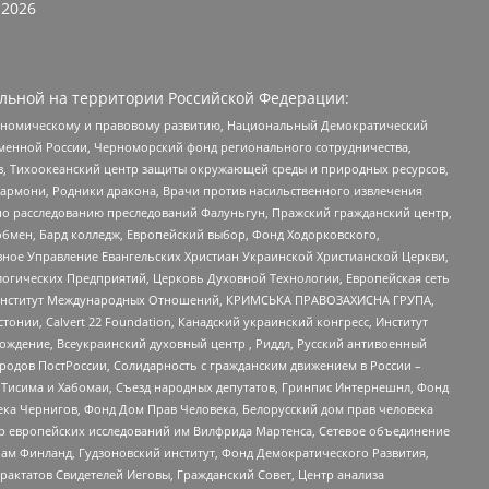
2026
льной на территории Российской Федерации:
кономическому и правовому развитию, Национальный Демократический
менной России, Черноморский фонд регионального сотрудничества,
, Тихоокеанский центр защиты окружающей среды и природных ресурсов,
 Хармони, Родники дракона, Врачи против насильственного извлечения
по расследованию преследований Фалуньгун, Пражский гражданский центр,
бмен, Бард колледж, Европейский выбор, Фонд Ходорковского,
ное Управление Евангельских Христиан Украинской Христианской Церкви,
огических Предприятий, Церковь Духовной Технологии, Европейская сеть
ий Институт Международных Отношений, КРИМСЬКА ПРАВОЗАХИСНА ГРУПА,
стонии, Calvert 22 Foundation, Канадский украинский конгресс, Институт
ждение, Всеукраинский духовный центр , Риддл, Русский антивоенный
ародов ПостРоссии, Солидарность с гражданским движением в России –
в Тисима и Хабомаи, Съезд народных депутатов, Гринпис Интернешнл, Фонд
ека Чернигов, Фонд Дом Прав Человека, Белорусский дом прав человека
нтр европейских исследований им Вилфрида Мартенса, Сетевое объединение
Чам Финланд, Гудзоновский институт, Фонд Демократического Развития,
актатов Свидетелей Иеговы, Гражданский Совет, Центр анализа