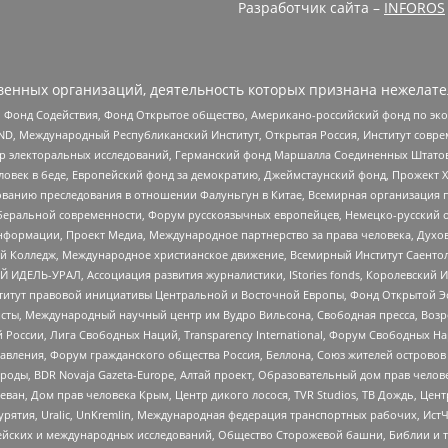
Разработчик сайта –
INFOROS
енных организаций, деятельность которых признана нежелате
 Фонд Содействия, Фонд Открытое общество, Американо-российский фонд по э
 Международный Республиканский Институт, Открытая Россия, Институт совре
р электоральных исследований, Германский фонд Маршалла Соединенных Штатов
еловек в беде, Европейский фонд за демократию, Джеймстаунский фонд, Прожект
дованию преследования в отношении Фалуньгун в Китае, Всемирная организация 
беральной современности, Форум русскоязычных европейцев, Немецко-русский о
формации, Проект Медиа, Международное партнерство за права человека, Духов
 Колледж, Международное христианское движение, Всемирный Институт Саентол
 ИДЕЛЬ-УРАЛ, Ассоциация развития журналистики, IStories fonds, Королевск
r, Институт правовой инициативы Центральной и Восточной Европы, Фонд Открытой Э
ты, Международный научный центр им Вудро Вильсона, Свободная пресса, Возро
России, Лига Свободных Наций, Transparеncy International, Форум Свободных Н
правления, Форум гражданского общества Россия, Беллона, Союз жителей острово
роды, BDR Novaja Gazeta-Europe, Алтай проект, Образовательный дом прав челов
еван, Дом прав человека Крым, Центр дикого лосося, TVR Studios, ТВ Дождь, Це
урятия, Uralic, UnKremlin, Международная федерация транспортных рабочих, Ист
ейских и международных исследований, Общество Сторожевой башни, Библии и тр