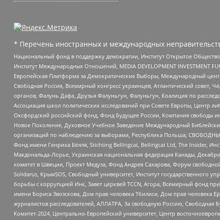
* Перечень иностранных и международных неправительств
Национальный фонд в поддержку демократии, Институт Открытое Общество
Институт Международных Отношений, MEDIA DEVELOPMENT INVESTMENT FUND,
Европейская Платформа за Демократические Выборы, Международный цент
Свободная Россия, Всемирный конгресс украинцев, Атлантический совет, Ч
органов, Фалунь Дафа, Друзья Фалуньгун, Фалуньгун, Коалиция по рассле
Ассоциация школ политических исследований при Совете Европы, Центр ли
Оксфордский российский фонд, Фонд Будущее России, Компания свободы ин
Новое Поколение, Духовное Учебное Заведение Международный Библейский
организаций по наблюдению за выборами, Республика Польша, СВОБОДНЫЙ
Фонд имени Генриха Бёлля, Stichting Bellingcat, Bellingcat Ltd, The Inside
Макдональда-Лорье, Украинская национальная федерация Канады, Декабрис
комитет в Швеции, Проект Медуза, Фонд Андрея Сахарова, Форум свободной 
Solidarus, КрымSOS, Свободный университет, Институт государственного у
борьбы с коррупцией Инк, Завет церквей TCCN, Агора, Всемирный фонд при
имени Бориса Звозскова, Дом прав человека Тбилиси, Дом прав человека Ер
журналистов расследователей, АЛЛАТРА, За свободную Россию, Свободная Б
Комитет-2024, Центрально-Европейский университет, Центр восточноевроп