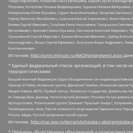
Тимур Рифгатович, Романова Ольга Евгеньевна, Щаров Сергей Алексадрови
Петровна, Кочеткова Татьяна Владимировна, Чуркина Наталья Валерьевна, 
Илларионова Юлия Юрьевна, Саранг Анна Васильевна, Захарова Светлана 
Гефтер Валентин Михайлович, Симонов Алексей Кириллович, Флиге Ирина 
Беляев Сергей Иванович, Голубева Елена Николаевна, Ганнушкина Светлана
Вячеславович, Арапова Галина Юрьевна, Свечников Анатолий Мариевич, П
Лукашевский Сергей Маркович, Бахмин Вячеслав Иванович, Шабад Анатоли
Александрович, Вицин Сергей Ефимович, Золотухин Борис Андреевич, Леви
Константинович
Источник:
http://unro.minjust.ru/NKOForeignAgent.aspx
данн
* Единый федеральный список организаций, в том числе и
террористическими:
Высший военный Маджлисуль Шура Объединенных сил моджахедов Кавказа, Ко
Лашкар-И-Тайба, Исламская группа, Движение Талибан, Исламская партия Т
Имарат Кавказ, АБТО, Правый сектор, Исламское государство, Джабха аль-
Ат-Тавхида Валь-Джихад, Чистопольский Джамаат, Рохнамо ба суи давлати и
Артподготовка, Религиозная группа “Джамаат “Красный пахарь”, Колумбайн
Челебиджихана, Азов, Партия исламского возрождения Таджикистана, Народ
России, Айдар, Русский добровольческий корпус
Источник:
http://nac.gov.ru/terroristicheskie-i-ekstremistskie-
* Перечень общественных объединений и религиозных орг