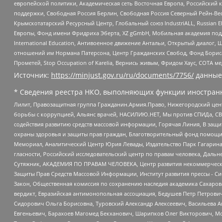
европейской политики, Академическая сеть Восточная Европа, Российский к
поддержки, Свободная Россия Берлин, Свободная Россия Северный Рейн-Вест
Крымскотатарский Ресурсный Центр, Глобальный союз IndustriALL, Russian E
Европы, Фонд имени Фридриха Эберта, XZ gGmbH, Мобильная академия поддержк
International Education, Антивоенное движение Антальи, Открытый диало
отношений им Нормана Патерсона, Центр Гражданских Свобод, Фонд Бориса
Прометей, Stop Occupation of Karelia, Вернись живым, Фридом Хаус, СОТА 
Источник:
https://minjust.gov.ru/ru/documents/7756/
данные
* Сведения реестра НКО, выполняющих функции иностранн
Лилит, Правозащитная группа Гражданин.Армия.Право, Нижегородский цент
борьбы с коррупцией, Альянс врачей, НАСИЛИЮ.НЕТ, Мы против СПИДа, СВЕ
содействия развитию средств массовой информации, Горячая Линия, В защ
охраны здоровья и защиты прав граждан, Благотворительный фонд помощи ос
Мемориал, Аналитический Центр Юрия Левады, Издательство Парк Гагарина
гласности, Российский исследовательский центр по правам человека, Даль
Сутяжник, АКАДЕМИЯ ПО ПРАВАМ ЧЕЛОВЕКА, Центр развития некоммерческих
Защиты Прав Средств Массовой Информации, Институт развития прессы - Си
Закон, Общественная комиссия по сохранению наследия академика Сахаров
вердикт, Евразийская антимонопольная ассоциация, Бедушев Петр Петрови
Сидорович Ольга Борисовна, Туровский Александр Алексеевич, Васильева А
Евгеньевич, Барахоев Магомед Бекханович, Шарипков Олег Викторович, М