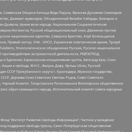
ья, Славянская Община Капища Веды Перуна, Мужская Духовная Семинария
щество, Джамаат мувахидов, Объединенный Вилайат Кабарды, Балкарии и
ден Дьявола, Армия воли народа, Национальная Социалистическая
роверов-Инглингов, Русский общенациональный союз, Движение против
усское национальное единство, Северное Братство, Клуб Болельщиков
а, Правый сектор, УНА - УНСО, Украинская повстанческая армия, Тризуб
 TulaSkins, Этнополитическое объединение Русские, Русское национальное
О противодействии экстремистской деятельности, РЕВТАТПОД,
ы и Единения, Каракольская инициативная группа, Автоград Крю, Союз
 Нация и свобода, W.H.С., Фалунь Дафа, Иртыш Ultras, Русский
ан СССР Прикубанского округа г. Краснодара, Мужское государство,
СССР, Держава Союз Советских Светлых Родов, Совет Советских
в, Черный Комитет, Татарстанское Региональное Всетатарское общественное
гресс ойрат-калмыцкого народа, Исполнительный комитет совета народных
евосточное общественное движение "Маяк", Санкт-Петербургская ЛГБТ-инициативная группа "Выход", Инициативная группа ЛГБТ+ "Реверс", Алексеев Андрей Викторович, Бекбулатова Таисия Львовна, Беляев Иван Михайлович, Владыкина Елена Сергеевна, Гельман Марат Александрович, Никульшина Вероника Юрьевна, Толоконникова Надежда Андреевна, Шендерович Виктор Анатольевич, Общество с ограниченной ответственностью "Данное сообщение", Общество с ограниченной ответственностью Издательский дом "Новая глава", Айнбиндер Александра Александровна, Московский комьюнити-центр для ЛГБТ+инициатив, Благотворительный фонд развития филантропии, Deutsche Welle (Германия, Kurt-Schumacher-Strasse 3, 53113 Bonn), Борзунова Мария Михайловна, Воробьев Виктор Викторович, Голубева Анна Львовна, Константинова Алла Михайловна, Малкова Ирина Владимировна, Мурадов Мурад Абдулгалимович, Осетинская Елизавета Николаевна, Понасенков Евгений Николаевич, Ганапольский Матвей Юрьевич, Киселев Евгений Алексеевич, Борухович Ирина Григорьевна, Дремин Иван Тимофеевич, Дубровский Дмитрий Викторович, Красноярская региональная общественная организация поддержки и развития альтернативных образовательных технологий и межкультурных коммуникаций "ИНТЕРРА", Маяковская Екатерина Алексеевна, Фейгин Марк Захарович, Филимонов Андрей Викторович, Дзугкоева Регина Николаевна, Доброхотов Роман Александрович, Дудь Юрий Александрович, Елкин Сергей Владимирович, Кругликов Кирилл Игоревич, Сабунаева Мария Леонидовна, Семенов Алексей Владимирович, Шаинян Карен Багратович, Шульман Екатерина Михайловна, Асафьев Артур Валерьевич, Вахштайн Виктор Семенович, Венедиктов Алексей Алексеевич, Лушникова Екатерина Евгеньевна, Волков Леонид Михайлович, Невзоров Александр Глебович, Пархоменко Сергей Борисович, Сироткин Ярослав Николаевич, Кара-Мурза Владимир Владимирович, Баранова Наталья Владимировна, Гозман Леонид Яковлевич, Кагарлицкий Борис Юльевич, Климарев Михаил Валерьевич, Милов Владимир Станиславович, Автономная некоммерческая организация Краснодарский центр современного искусства "Типография", Моргенштерн Алишер Тагирович, Соболь Любовь Эдуардовна, Общество с ограниченной ответственностью "ЛИЗА НОРМ", Каспаров Гарри Кимович, Ходорковский Михаил Борисович, Общество с ограниченной ответственностью "Апрельские тезисы", Данилович Ирина Брониславовна, Кашин Олег Владимирович, Петров Николай Владимирович, Пивоваров Алексей Владимирович, Соколов Михаил Владимирович, Цветкова Юлия Владимировна, Чичваркин Евгений Александрович, Комитет против пыток/Команда против пыток, Общество с ограниченной ответственностью "Первый научный", Общество с ограниченной ответственностью "Вертолет и ко", Белоцерковская Вероника Борисовна, Кац Максим Евгеньевич, Лазарева Татьяна Юрьевна, Шаведдинов Руслан Табризович, Яшин Илья Валерьевич, Общество с ограниченной ответственностью "Иноагент ААВ", Алешковский Дмитрий Петрович, Альбац Евгения Марковна, Быков Дмитрий Львович, Галямина Юлия Евгеньевна, Лойко Сергей Леонидович, Мартынов Кирилл Константинович, Медведев Сергей Александрович, Крашенинников Федор Геннадиевич, Гордеева Катерина Вл