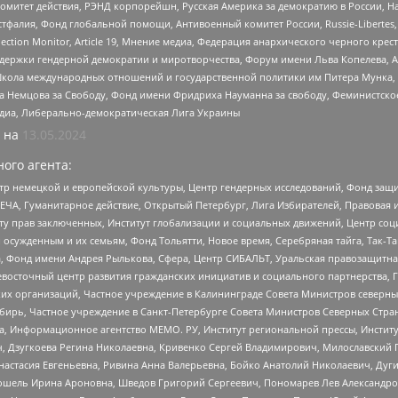
омитет действия, РЭНД корпорейшн, Русская Америка за демократию в России, Н
фалия, Фонд глобальной помощи, Антивоенный комитет России, Russie-Libertes, L
lection Monitor, Article 19, Мнение медиа, Федерация анархического черного кр
и гендерной демократии и миротворчества, Форум имени Льва Копелева, American C
г, Школа международных отношений и государственной политики им Питера Мунка
 Немцова за Свободу, Фонд имени Фридриха Науманна за свободу, Феминистско
медиа, Либерально-демократическая Лига Украины
 на
13.05.2024
ого агента:
р немецкой и европейской культуры, Центр гендерных исследований, Фонд защи
ЧА, Гуманитарное действие, Открытый Петербург, Лига Избирателей, Правовая 
иту прав заключенных, Институт глобализации и социальных движений, Центр 
ужденным и их семьям, Фонд Тольятти, Новое время, Серебряная тайга, Так-Так-
, Фонд имени Андрея Рылькова, Сфера, Центр СИБАЛЬТ, Уральская правозащитна
невосточный центр развития гражданских инициатив и социального партнерства, 
 организаций, Частное учреждение в Калининграде Совета Министров северных 
бирь, Частное учреждение в Санкт-Петербурге Совета Министров Северных Стра
а, Информационное агентство МЕМО. РУ, Институт региональной прессы, Инсти
ч, Дзугкоева Регина Николаевна, Кривенко Сергей Владимирович, Милославски
настасия Евгеньевна, Ривина Анна Валерьевна, Бойко Анатолий Николаевич, Дуг
ошель Ирина Ароновна, Шведов Григорий Сергеевич, Пономарев Лев Александро