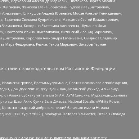
льевич, Верховский Александр Маркович, Пислакова-Паркер Марина
н Збигневич, Жемкова Елена Борисовна, Гудков Лев Дмитриевич,
й Алексеевич, Блинушов Андрей Юрьевич, Мосин Алексей Геннадьевич,
а, Баженова Светлана Куприяновна, Максимов Сергей Владимирович,
а Залмановна, Кокорина Екатерина Алексеевна, Шуманов Илья
ч, Протасова Ирина Вячеславовна, Литинский Леонид Борисович,
а Дмитриевна, Королева Александра Евгеньевна, Смирнов Владимир
ова Мара Федоровна, Резник Генри Маркович, Захаров Герман
етствии с законодательством Российской Федерации
 Исламская группа, Братья-мусульмане, Партия исламского освобождения,
едия, Дом двух святых, Джунд аш-Шам, Исламский джихад, Аль-Каида,
жр от Аллаха Субхану уа Тагьаля SHAM, АУМ Синрике, Муджахеды джамаата
рир аш-Шам, Ахлю Сунна Валь Джамаа, National Socialism/White Power,
рг, Крымско-татарский добровольческий батальон имени Номана
оев, Маньяки Культ Убийц, Молодёжь Которая Улыбается, Легион Свобода
аконную силу решение о ликвидации или запрете