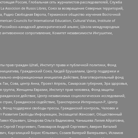
астоящая Россия, Глобальная сеть журналистов-расследователей, Служба
a Asocicion de Rusos Libres, Союз за возвращение Северных территорий,
еста, Радио Свободная Европа, Германское общество изучения Восточной
ouncils for International Education, Cultural Vistas, Institute of
, Российско-канадский демократический альянс, Школа международных
е антивоенное сопротивление, Комитет независимости Ингушетии,
ты прав граждан Штаб, Институт права и публичной политики, Фонд
инициатива, Гражданский Союз, Хасдей Ерушалаим, Центр поддержки и
социально-информационных инициатив Действие, Благотворительный фонд
Так, Сова, центр Анна, Проект Апрель, Самарская губерния, Эра здоровья,
я группа, Женщины Евразии, Институт прав человека, Фонд защиты
Гражданское действие, Центр независимых социологических исследований,
стран, Гражданское содействие, Трансперенси Интернешнл-Р, Центр
н, Фонд поддержки свободы прессы, Гражданский контроль, Человек и
тут Развития Свободы Информации, Экозащита!-Женсовет, Общественный
й Павел Юрьевич, Шнырова Ольга Вадимовна, Чанышева Лилия Айратовна,
ин Сергей Георгиевич, Пивоваров Андрей Сергеевич, Аверин Виталий
вич, Каргалицкий Борис Юльевич, Созаев Валерий Валерьевич, Исламов