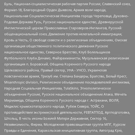
Буль, Национал-социалистическая рабочая партия России, Славянский союз,
Формат-18, Благородный Орден Дьявола, Армия воли народа,
Национальная Социалистическая Инициатива города Череповца, Духовно-
Родовая Держава Русь, Русское национальное единство, Древнерусской
Инглистической церкви Православных Староверов-Инглингов, Русский
общенациональный союз, Движение против нелегальной иммиграции,
Кровь и Честь, О свободе совести и о религиозных объединениях, Омская
организация общественного политического движения Русское
национальное единство, Северное Братство, Клуб Болельщиков
Футбольного Клуба Динамо, Файзрахманисты, Мусульманская религиозная
организация п. Боровский, Община Коренного Русского народа
Щелковского района, Правый сектор, УНА - УНСО, Украинская
повстанческая армия, Тризуб им. Степана Бандеры, Братство, Белый Крест,
Misanthropic division, Религиозное объединение последователей инглиизма,
Народная Социальная Инициатива, TulaSkins, Этнополитическое
объединение Русские, Русское национальное объединение Атака, Мечеть
Мирмамеда, Община Коренного Русского народа г. Астрахани, ВОЛЯ,
Меджлис крымскотатарского народа, Рубеж Севера, ТОЙС, О
противодействии экстремистской деятельности, РЕВТАТПОД, Артподготовка,
Штольц, В честь иконы Божией Матери Державная, Сектор 16,
Независимость, Фирма, Молодежная правозащитная группа МПГ, Курсом
Правды и Единения, Каракольская инициативная группа, Автоград Крю,