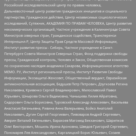
Российский исследовательский центр по правам человека,
Дальневосточный центр развития гражданских инициатив и социального
партнерства, Гражданское действие, Центр независимых социологических
исследований, Сутяжник, АКАДЕМИЯ ПО ПРАВАМ ЧЕЛОВЕКА, Центр развития
некоммерческих организаций, Частное учреждение в Калининграде Совета
Министров северных стран, Гражданское содействие, Трансперенси
Интернешнл-Р, Центр Защиты Прав Средств Массовой Информации,
Институт развития прессы - Сибирь, Частное учреждение в Санкт-
Петербурге Совета Министров Северных Стран, Фонд поддержки свободы
прессы, Гражданский контроль, Человек и Закон, Общественная комиссия
по сохранению наследия академика Сахарова, Информационное агентство
МЕМО. РУ, Институт региональной прессы, Институт Развития Свободы
Информации, Экозащита!-Женсовет, Общественный вердикт, Евразийская
антимонопольная ассоциация, Бедушев Петр Петрович, Дзугкоева Регина
Николаевна, Кривенко Сергей Владимирович, Милославский Павел
Юрьевич, Шнырова Ольга Вадимовна, Чанышева Лилия Айратовна,
Сидорович Ольга Борисовна, Туровский Александр Алексеевич, Васильева
Анастасия Евгеньевна, Ривина Анна Валерьевна, Бойко Анатолий
Николаевич, Дугин Сергей Георгиевич, Пивоваров Андрей Сергеевич,
Аверин Виталий Евгеньевич, Барахоев Магомед Бекханович, Шарипков
Олег Викторович, Мошель Ирина Ароновна, Шведов Григорий Сергеевич,
Пономарев Лев Александрович, Каргалицкий Борис Юльевич, Созаев