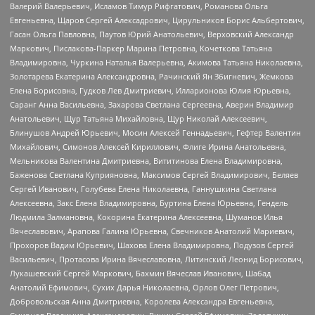
Валерий Валерьевич, Исламов Тимур Рифгатович, Романова Ольга
Евгеньевна, Щаров Сергей Алексадрович, Цирульников Борис Альбертович,
Гасан Ольга Павловна, Паутов Юрий Анатольевич, Верховский Александр
Маркович, Пислакова-Паркер Марина Петровна, Кочеткова Татьяна
Владимировна, Чуркина Наталья Валерьевна, Акимова Татьяна Николаевна,
Золотарева Екатерина Александровна, Рачинский Ян Збигневич, Жемкова
Елена Борисовна, Гудков Лев Дмитриевич, Илларионова Юлия Юрьевна,
Саранг Анна Васильевна, Захарова Светлана Сергеевна, Аверин Владимир
Анатольевич, Щур Татьяна Михайловна, Щур Николай Алексеевич,
Блинушов Андрей Юрьевич, Мосин Алексей Геннадьевич, Гефтер Валентин
Михайлович, Симонов Алексей Кириллович, Флиге Ирина Анатольевна,
Мельникова Валентина Дмитриевна, Вититинова Елена Владимировна,
Баженова Светлана Куприяновна, Максимов Сергей Владимирович, Беляев
Сергей Иванович, Голубева Елена Николаевна, Ганнушкина Светлана
Алексеевна, Закс Елена Владимировна, Буртина Елена Юрьевна, Гендель
Людмила Залмановна, Кокорина Екатерина Алексеевна, Шуманов Илья
Вячеславович, Арапова Галина Юрьевна, Свечников Анатолий Мариевич,
Прохоров Вадим Юрьевич, Шахова Елена Владимировна, Подузов Сергей
Васильевич, Протасова Ирина Вячеславовна, Литинский Леонид Борисович,
Лукашевский Сергей Маркович, Бахмин Вячеслав Иванович, Шабад
Анатолий Ефимович, Сухих Дарья Николаевна, Орлов Олег Петрович,
Добровольская Анна Дмитриевна, Королева Александра Евгеньевна,