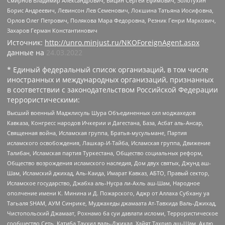
Смирнов Владимир Александрович, Вицин Сергей Ефимович, Золотухин
Борис Андреевич, Левинсон Лев Семенович, Локшина Татьяна Иосифовна,
Орлов Олег Петрович, Полякова Мара Федоровна, Резник Генри Маркович,
Захаров Герман Константинович
Источник:
http://unro.minjust.ru/NKOForeignAgent.aspx
данные на
24.03.2022
* Единый федеральный список организаций, в том числе
иностранных и международных организаций, признанных
в соответствии с законодательством Российской Федерации
террористическими:
Высший военный Маджлисуль Шура Объединенных сил моджахедов
Кавказа, Конгресс народов Ичкерии и Дагестана, База, Асбат аль-Ансар,
Священная война, Исламская группа, Братья-мусульмане, Партия
исламского освобождения, Лашкар-И-Тайба, Исламская группа, Движение
Талибан, Исламская партия Туркестана, Общество социальных реформ,
Общество возрождения исламского наследия, Дом двух святых, Джунд аш-
Шам, Исламский джихад, Аль-Каида, Имарат Кавказ, АБТО, Правый сектор,
Исламское государство, Джабха аль-Нусра ли-Ахль аш-Шам, Народное
ополчение имени К. Минина и Д. Пожарского, Аджр от Аллаха Субхану уа
Тагьаля SHAM, АУМ Синрике, Муджахеды джамаата Ат-Тавхида Валь-Джихад,
Чистопольский Джамаат, Рохнамо ба суи давлати исломи, Террористическое
сообщество Сеть, Катиба Таухид валь-Джихад, Хайят Тахрир аш-Шам, Ахлю