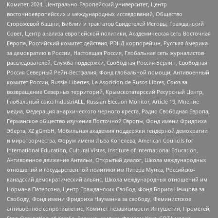
Комитет-2024, Центрально-Европейский университет, Центр
восточноевропейских и международных исследований, Общество
Сторожевой башни, Библии и трактатов Свидетелей Иеговы, Гражданский
Совет, Центр анализа европейской политики, Академическая сеть Восточная
Европа, Российский комитет действия, РЭНД корпорейшн, Русская Америка
за демократию в России, Настоящая Россия, Глобальная сеть журналистов-
расследователей, Служба поддержки, Свободная Россия Берлин, Свободная
Россия Северный Рейн-Вестфалия, Фонд глобальной помощи, Антивоенный
комитет России, Russie-Libertes, La Asocicion de Rusos Libres, Союз за
возвращение Северных территорий, Крымскотатарский Ресурсный Центр,
Глобальный союз IndustriALL, Russian Election Monitor, Article 19, Мнение
медиа, Федерация анархического черного креста, Радио Свободная Европа,
Германское общество изучения Восточной Европы, Фонд имени Фридриха
Эберта, XZ gGmbH, Мобильная академия поддержки гендерной демократии
и миротворчества, Форум имени Льва Копелева, American Councils for
International Education, Cultural Vistas, Institute of International Education,
Антивоенное движение Антальи, Открытый диалог, Школа международных
отношений и государственной политики им Питера Мунка, Российско-
канадский демократический альянс, Школа международных отношений им
Нормана Патерсона, Центр Гражданских Свобод, Фонд Бориса Немцова за
Свободу, Фонд имени Фридриха Науманна за свободу, Феминистское
антивоенное сопротивление, Комитет независимости Ингушетии, Прометей,