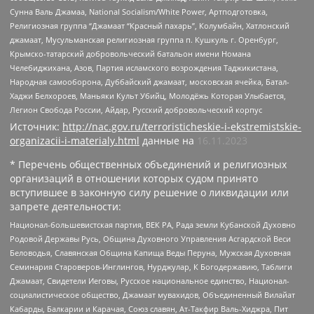
Сунна Валь Джамаа, National Socialism/White Power, Артподготовка,
Религиозная группа “Джамаат “Красный пахарь”, Колумбайн, Хатлонский
джамаат, Мусульманская религиозная группа п. Кушкуль г. Оренбург,
Крымско-татарский добровольческий батальон имени Номана
Челебиджихана, Азов, Партия исламского возрождения Таджикистана,
Народная самооборона, Дуббайский джамаат, московская ячейка, Батал-
Хаджи Белхороев, Маньяки Культ Убийц, Молодёжь Которая Улыбается,
Легион Свобода России, Айдар, Русский добровольческий корпус
Источник:
http://nac.gov.ru/terroristicheskie-i-ekstremistskie-
organizacii-i-materialy.html
данные на
16.11.2023
* Перечень общественных объединений и религиозных
организаций в отношении которых судом принято
вступившее в законную силу решение о ликвидации или
запрете деятельности:
Национал-большевистская партия, ВЕК РА, Рада земли Кубанской Духовно
Родовой Державы Русь, Община Духовного Управления Асгардской Веси
Беловодья, Славянская Община Капища Веды Перуна, Мужская Духовная
Семинария Староверов-Инглингов, Нурджулар, К Богодержавию, Таблиги
Джамаат, Свидетели Иеговы, Русское национальное единство, Национал-
социалистическое общество, Джамаат мувахидов, Объединенный Вилайат
Кабарды, Балкарии и Карачая, Союз славян, Ат-Такфир Валь-Хиджра, Пит