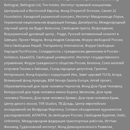
Bellingcat, Bellingcat Ltd, The Insider, Институт правовой инициативы
Центральной и Восточной Европы, Фонд Открытой Эстонии, Calvert 22
Foundation, Канадский украинский конгресс, Институт Макдональда-Лорье,
Украинская национальная федерация Канады, Декабристы, Международный
научный центр им Вудро Вильсона, Свободная пресса, Возрождение,
Всеукраинский духовный центр , Риддл, Русский антивоенный комитет в
Швеции, Проект Медуза, Фонд Андрея Сахарова, Форум свободной России,
Лига Свободных Наций, Transparеncy International, Форум Свободных
Народов ПостРоссии, Солидарность с гражданским движением в России –
Solidarus, КрымSOS, Свободный университет, Институт государственного
управления, Форум гражданского общества Россия, Беллона, Союз жителей
островов Тисима и Хабомаи, Съезд народных депутатов, Гринпис
Интернешнл, Фонд борьбы с коррупцией Инк, Завет церквей TCCN, Агора,
Всемирный фонд природы, BDR Novaja Gazeta-Europe, Алтай проект,
Образовательный дом прав человека Чернигов, Фонд Дом Прав Человека,
Белорусский дом прав человека имени Бориса Звозскова, Дом прав
человека Тбилиси, Дом прав человека Ереван, Дом прав человека Крым,
Центр дикого лосося, TVR Studios, ТВ Дождь, Центр европейских
исследований им Вилфрида Мартенса, Сетевое объединение журналистов
расследователей, АЛЛАТРА, За свободную Россию, Свободная Бурятия, Uralic,
UnKremlin, Международная федерация транспортных рабочих, ИстЧам
Финланд, Гудзоновский институт, Фонд Демократического Развития,