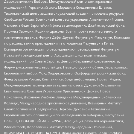
Демократические Выборы, Международный центр электоральных
исследований, Германский фонд Маршалла Соединенных Штатов,
Тихоокеанский центр защиты окружающей среды и природных ресурсов,
Свободная Россия, Всемирный конгресс украинцев, Атлантический совет,
Человек в беде, Европейский фонд за демократию, Джеймстаунский фонд,
Прожект Хармони, Родники дракона, Врачи против насильственного
извлечения органов, Фалунь Дафа, Друзья Фалуньгун, Фалуньгун, Коалиция
по расследованию преследования в отношении Фалуньгун в Китае,
Всемирная организация по расследованию преследований Фалуньгун,
Пражский гражданский центр, Ассоциация школ политических
исследований при Совете Европы, Центр либеральной современности,
Форум русскоязычных европейцев, Немецко-русский обмен, Бард колледж,
Европейский выбор, Фонд Ходорковского, Оксфордский российский фонд,
Фонд Будущее России, Компания свободы информации, Проект Медиа,
Международное партнерство за права человека, Духовное Управление
Евангельских Христиан Украинской Христианской Церкви, Новое
Поколение, Духовное Учебное Заведение Международный Библейский
Колледж, Международное христианское движение, Всемирный Институт
Саентологических Предприятий, Церковь Духовной Технологии,
Европейская сеть организаций по наблюдению за выборами, Республика
Польша, СВОБОДНЫЙ ИДЕЛЬ-УРАЛ, Ассоциация развития журналистики,
IStories fonds, Королевский Институт Международных Отношений,
КРИМСЬКА ПРАВОЗАХИСНА ГРУПА, Фонд имени Генриха Бёлля, Stichting