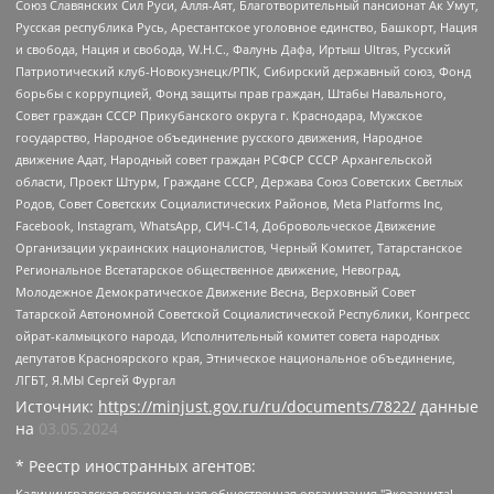
Союз Славянских Сил Руси, Алля-Аят, Благотворительный пансионат Ак Умут,
Русская республика Русь, Арестантское уголовное единство, Башкорт, Нация
и свобода, Нация и свобода, W.H.С., Фалунь Дафа, Иртыш Ultras, Русский
Патриотический клуб-Новокузнецк/РПК, Сибирский державный союз, Фонд
борьбы с коррупцией, Фонд защиты прав граждан, Штабы Навального,
Совет граждан СССР Прикубанского округа г. Краснодара, Мужское
государство, Народное объединение русского движения, Народное
движение Адат, Народный совет граждан РСФСР СССР Архангельской
области, Проект Штурм, Граждане СССР, Держава Союз Советских Светлых
Родов, Совет Советских Социалистических Районов, Meta Platforms Inc,
Facebook, Instagram, WhatsApp, СИЧ-С14, Добровольческое Движение
Организации украинских националистов, Черный Комитет, Татарстанское
Региональное Всетатарское общественное движение, Невоград,
Молодежное Демократическое Движение Весна, Верховный Совет
Татарской Автономной Советской Социалистической Республики, Конгресс
ойрат-калмыцкого народа, Исполнительный комитет совета народных
депутатов Красноярского края, Этническое национальное объединение,
ЛГБТ, Я.МЫ Сергей Фургал
Источник:
https://minjust.gov.ru/ru/documents/7822/
данные
на
03.05.2024
* Реестр иностранных агентов:
Калининградская региональная общественная организация "Экозащита!-Женсовет", Фонд содействия защите прав и свобод граждан "Общественный вердикт", Фонд "Институт Развития Свободы Информации", Частное учреждение "Информационное агентство МЕМО. РУ", Региональная общественная организация "Общественная комиссия по сохранению наследия академика Сахарова", Фонд поддержки свободы прессы, Санкт-Петербургская общественная правозащитная организация "Гражданский контроль", Межрегиональная общественная организация "Информационно-просветительский центр "Мемориал", Региональный Фонд "Центр Защиты Прав Средств Массовой Информации", с 05.12.2023 Фонд "Центр Защиты Прав Средств массовой информации", Региональная общественная благотворительная организация помощи беженцам и мигрантам "Гражданское содействие", Негосударственное образовательное учреждение дополнительного профессионального образования (повышение квалификации) специалистов "АКАДЕМИЯ ПО ПРАВАМ ЧЕЛОВЕКА", Свердловская региональная общественная организация "Сутяжник", Автономная некоммерческая организация "Центр независимых социологических исследований", Союз общественных объединений "Российский исследовательский центр по правам человека", Региональное общественное учреждение научно-информационный центр "МЕМОРИАЛ", Некоммерческая организация "Фонд защиты гласности", Автономная некоммерческая организация "Институт прав человека", Городская общественная организация "Екатеринбургское общество "МЕМОРИАЛ", Городская общественная организация "Рязанское историко-просветительское и правозащитное общество "Мемориал" (Рязанский Мемориал), Челябинский региональный орган общественной самодеятельности – женское общественное объединение "Женщины Евразии", Челябинский региональный орган общественной самодеятельности "Уральская правозащитная группа", Фонд содействия защите здоровья и социальной справедливости имени Андрея Рылькова, Автономная Некоммерческая Организация "Аналитический Центр Юрия Левады", Автономная некоммерческая организация социальной поддержки населения "Проект Апрель", Региональная общественная организация помощи женщинам и детям, находящимся в кризисной ситуации "Информационно-методический центр "Анна", Фонд содействия развитию массовых коммуникаций и правовому просвещению "Так-так-Так", Фонд содействия устойчивому развитию "Серебряная тайга", Свердловский региональный общественный фонд социальных проектов "Новое время", "Idel.Реалии", Кавказ.Реалии, Крым.Реалии, Телеканал Настоящее Время, Татаро-башкирская служба Радио Свобода (Azatliq Radiosi), Радио Свободная Европа/Радио Свобода (PCE/PC), "Сибирь.Реалии", "Фактограф", Благотворительный фонд помощи осужденным и их семьям, Автономная некоммерческая организация "Институт глобализации и социальных движений", Фонд "В защиту прав заключенных", Частное учреждение "Центр поддержки и содействия развитию средств массовой информации", Пензенский региональный общественный благотворительный фонд "Гражданский союз", "Север.Реалии", Некоммерческая организация Фонд "Правовая инициатива", Общество с ограниченной ответственностью "Радио Свободная Европа/Радио Свобода", Чешское информационное агентство "MEDIUM-ORIENT", Красноярская региональная общественная организация "Мы против СПИДа", Камалягин Денис Николаевич, Маркелов Сергей Евгеньевич, Пономарев Лев Александрович, Савицкая Людмила Алексеевна, Автономная некоммерческая организация "Центр по работе с проблемой насилия "НАСИЛИЮ.НЕТ", Межрегиональный профессиональный союз работников здравоохранения "Альянс врачей", Юридическое лицо, зарегистрированное в Латвийской Республике, SIA "Medusa Project" (регистрационный номер 40103797863, дата регистрации 10.06.2014), Некоммерческая организация "Фонд по борьбе с коррупцией", Автономная некоммерческая организация "Институт права и публичной политики", Баданин Роман Сергеевич, Гликин Максим Александрович, Железнова Мария Михайловна, Лукьянова Юлия Сергеевна, Маетная Елизавета Витальевна, Маняхин Петр Борисович, Чуракова Ольга Владимировна, Ярош Юлия Петровна, Юридическое лицо "The Insider SIA", зарегистрированное в Риге, Латвийская Республика (дата регистрации 26.06.2015), являющееся администратором доменного имени интернет-издания "The Insider SIA", https://theins.ru, Постернак Алексей Евгеньевич, Рубин Михаил Аркадьевич, Анин Роман Александрович, Юридическое лицо Istories fonds, зарегистрированное в Латвийской Республике (регистрационный номер 50008295751, дата регистрации 24.02.2020), Великовский Дмитрий Александрович, Долинина Ирина Николаевна, Мароховская Алеся Алексеевна, Шлейнов Роман Юрьевич, Шмагун Олеся Валентиновна, Общество с ограниченной ответственностью "Альтаир 2021", Общество с ограниченной ответственностью "Вега 2021", Общество с ограниченной ответственностью "Главный редактор 2021", Общество с ограниченной ответственностью "Ромашки монолит", Важенков Артем Валерьевич, Ивановская областная общественная организация "Центр гендерных исследований", Гурман Юрий Альбертович, Медиапроект "ОВД-Инфо", Егоров Владимир Владимирович, Жилинский Владимир Александрович, Общество с ограниченной ответственностью "ЗП", Иванова София Юрьевна, Карезина Инна Павловна, Кильтау Екатерина Викторовна, Петров Алексей Викторович, Пискунов Сергей Евгеньевич, Смирнов Сергей Сергеевич, Тихонов Михаил Сергеевич, Общество с ограниченной ответственностью "ЖУРНАЛИСТ-ИНОСТРАННЫЙ АГЕНТ", Арапова Галина Юрьевна, Вольтская Татьяна Анатольевна, Американская компания "Mason G.E.S. Anonymous Foundation" (США), являющаяся владельцем интернет-издания https://mnews.world/, Компания "Stichting Bellingcat", зарегистрированная в Нидерландах (дата регистрации 11.07.2018), Захаров Андрей Вячеславович, Клепиковская Екатерина Дмитриевна, Общество с ограниченной ответственностью "МЕМО", Перл Роман Александрович, Симонов Евгений Алексеевич, Соловьева Елена Анатольевна, Сотников Даниил Владимирович, Сурначева Елизавета Дмитриевна, Автономная некоммерческая организация по защите прав человека и информированию населения "Якутия – Наше Мнение", Общество с ограниченной ответственностью "Москоу диджитал медиа", с 26.01.2023 Общество с ограниченной ответственностью "Чайка Белые сады", Ветошкина Валерия Валерьевна, Заговора Максим Александрович, Межрегиональное общественное движение "Российская ЛГБТ - сеть", Оленичев Максим Владимирович, Павлов Иван Юрьевич, Скворцова Елена Сергеевна, Общество с ограниченной ответственностью "Как бы инагент", Кочетков Игорь Викторович, Общество с ограниченной ответственностью "Честные выборы", Еланчик Олег Александрович, Общество с ограниченной ответственностью "Нобелевский призыв", Гималова Регина Эмилевна, Григорьев Андрей Валерьевич, Григорьева Алина Александровна, Ассоциация по содействию защите прав призывников, альтернативнослужащих и военнослужащих "Правозащитная группа "Гражданин.Армия.Право", Хисамова Регина Фаритовна, Автономная некоммерческая организация по реализации социально-правовых программ "Лилит", Дальневосточное общественное движение "Маяк", Санкт-Петербургская ЛГБТ-инициативная группа "Выход", Инициативная группа ЛГБТ+ "Реверс", Алексеев Андрей Викторович, Бекбулатова Таисия Львовна, Беляев Иван Михайлович, Владыкина Елена Сергеевна, Гельман Марат Александрович, Никульшина Вероника Юрьевна, Толоконникова Надежда Андреевна, Шендерович Виктор Анатольевич, Общество с ограниченной ответственностью "Данное сообщение", Общество с ограниченной ответственностью Издательский дом "Новая глава", Айнбиндер Александра Александровна, Московский комьюнити-центр для ЛГБТ+инициатив, Благотворительный фонд развития филантропии, Deutsche Welle (Германия, Kurt-Schumacher-Strasse 3, 53113 Bonn), Борзунова Мария Михайловна, Воробьев Виктор Викторович, Голубева Анна Львовна, Константинова Алла Михайловна, Малкова Ирина Владимировна, Мурадов Мурад Абдулгалимович, Осетинская Елизавета Николаевна, Понасенков Евгений Николаевич, Ганапольский Матвей Юрьевич, Киселев Евгений Алексеевич, Борухович Ирина Григорьевна, Дремин Иван Тимофеевич, Дубровский Дмитрий Викторович, Красноярская региональная общественная организация поддержки и развития альтернативных образовательных технологий и межкультурных коммуникаций "ИНТЕРРА", Маяковская Екатерина Алексеевна, Фейгин Марк Захарович, Филимонов Андрей Викторович, Дзугкоева Регина Николаевна, Доброхотов Роман Александрович, Дудь Юрий Александрович, Елкин Сергей Владимирович, Кругликов Кирилл Игоревич, Сабунаева Мария Леонидовна, Семенов Алексей Владимирович, Шаинян Карен Багратович, Шульман Екатерина Михайловна, Асафьев Артур Валерьевич, Вахштайн Виктор Семенович, Венедиктов Алексей Алексеевич, Лушникова Екатерина Евгеньевна, Волков Леонид Михайлович, Невзоров Александр Глебович, Пархоменко Сергей Борисович, Сироткин Ярослав Николаевич, Кара-Мурза Владимир Владимирович, Баранова Наталья Владимировна, Гозман Леонид Яковлевич, Кагарлицкий Борис Юльевич, Климарев Михаил Валерьевич, Милов Владимир Станиславович, Автономная некоммерческая организация Краснодарский центр современного искусства "Типография", Моргенштерн Алишер Тагирович, Соболь Любовь Эдуардовна, Общество с ограниченной ответственностью "ЛИЗА НОРМ", Каспаров Гарри Кимович, Ходорковский Михаил Борисович, Общество с ограниченной ответственностью "Апрельские тезисы", Данилович Ирина Брониславовна, Кашин Олег Владимирович, Петров Николай Владимирович, Пивоваров Алексей Владимирович, Соколов Михаил Владимирович, Цветкова Юлия Владимировна, Чичваркин Евгений Александрович, Комитет против пыток/Команда против пыток, Общество с ограниченной ответственностью "Первый научный", Общество с ограниченной ответственностью "Вертолет и ко", Белоцерковская Вероника Борисовна, Кац Максим Евгеньевич, Лазарева Татьяна Юрьевна, Шаведдинов Руслан Табризович, Яшин Илья Валерьевич, Общество с ограниченной ответственностью "Иноагент ААВ", Алешковский Дмитрий Петрович, Альбац Евгения Марковна, Быков Дмитрий Львович, Галямина Юлия Евгеньевна, Лойко Сергей Леонидович, Мартынов Кирилл Константинович, Медведев Сергей Александрович, Крашенинников Федор Геннадиевич, Гордеева Катерина Вл