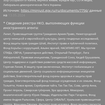
Stop Occupation of Karelia, Вернись живым, Фридом Хаус, СОТА медиа,
Либерально-демократическая Лига Украины
Источник:
https://minjust.gov.ru/ru/documents/7756/
данные
на
13.05.2024
* Сведения реестра НКО, выполняющих функции
иностранного агента:
Лилит, Правозащитная группа Гражданин.Армия.Право, Нижегородский
центр немецкой и европейской культуры, Центр гендерных исследований,
Фонд защиты прав граждан Штаб, Институт права и публичной политики,
Фонд борьбы с коррупцией, Альянс врачей, НАСИЛИЮ.НЕТ, Мы против
СПИДа, СВЕЧА, Гуманитарное действие, Открытый Петербург, Лига
Избирателей, Правовая инициатива, Гражданский Союз, Хасдей Ерушалаим,
Центр поддержки и содействия развитию средств массовой информации,
Горячая Линия, В защиту прав заключенных, Институт глобализации и
социальных движений, Центр социально-информационных инициатив
Действие, Благотворительный фонд охраны здоровья и защиты прав
граждан, Благотворительный фонд помощи осужденным и их семьям, Фонд
Тольятти, Новое время, Серебряная тайга, Так-Так-Так, Сова, центр Анна,
Проект Апрель, Самарская губерния, Эра здоровья, Мемориал,
Аналитический Центр Юрия Левады, Издательство Парк Гагарина, Фонд
имени Андрея Рылькова, Сфера, Центр СИБАЛЬТ, Уральская правозащитная
группа, Женщины Евразии, Институт прав человека, Фонд защиты гласности,