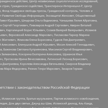
Гражданское действие, Центр независимых социологических исследований,
стран, Гражданское содействие, Трансперенси Интернешнл-Р, Центр
н, Фонд поддержки свободы прессы, Гражданский контроль, Человек и
тут Развития Свободы Информации, Экозащита!-Женсовет, Общественный
й Павел Юрьевич, Шнырова Ольга Вадимовна, Чанышева Лилия Айратовна,
ин Сергей Георгиевич, Пивоваров Андрей Сергеевич, Аверин Виталий
вич, Каргалицкий Борис Юльевич, Созаев Валерий Валерьевич, Исламов
льевич, Верховский Александр Маркович, Пислакова-Паркер Марина
н Збигневич, Жемкова Елена Борисовна, Гудков Лев Дмитриевич,
й Алексеевич, Блинушов Андрей Юрьевич, Мосин Алексей Геннадьевич,
а, Баженова Светлана Куприяновна, Максимов Сергей Владимирович,
а Залмановна, Кокорина Екатерина Алексеевна, Шуманов Илья
ч, Протасова Ирина Вячеславовна, Литинский Леонид Борисович,
а Дмитриевна, Королева Александра Евгеньевна, Смирнов Владимир
ова Мара Федоровна, Резник Генри Маркович, Захаров Герман
етствии с законодательством Российской Федерации
 Исламская группа, Братья-мусульмане, Партия исламского освобождения,
едия, Дом двух святых, Джунд аш-Шам, Исламский джихад, Аль-Каида,