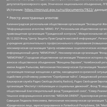
депутатов Красноярского края, Этническое национальное объединение, ЛГ
Источник:
https://minjust.gov.ru/ru/documents/7822/
данные
* Реестр иностранных агентов:
Калининградская региональная общественная организация "Экозащита!-Женсовет", Фонд содействия защите прав и свобод граждан "Общественный вердикт", Фонд "Институт Развития Свободы Информации", Частное учреждение "Информационное агентство МЕМО. РУ", Региональная общественная организация "Общественная комиссия по сохранению наследия академика Сахарова", Фонд поддержки свободы прессы, Санкт-Петербургская общественная правозащитная организация "Гражданский контроль", Межрегиональная общественная организация "Информационно-просветительский центр "Мемориал", Региональный Фонд "Центр Защиты Прав Средств Массовой Информации", с 05.12.2023 Фонд "Центр Защиты Прав Средств массовой информации", Региональная общественная благотворительная организация помощи беженцам и мигрантам "Гражданское содействие", Негосударственное образовательное учреждение дополнительного профессионального образования (повышение квалификации) специалистов "АКАДЕМИЯ ПО ПРАВАМ ЧЕЛОВЕКА", Свердловская региональная общественная организация "Сутяжник", Автономная некоммерческая организация "Центр независимых социологических исследований", Союз общественных объединений "Российский исследовательский центр по правам человека", Региональное общественное учреждение научно-информационный центр "МЕМОРИАЛ", Некоммерческая организация "Фонд защиты гласности", Автономная некоммерческая организация "Институт прав человека", Городская общественная организация "Екатеринбургское общество "МЕМОРИАЛ", Городская общественная организация "Рязанское историко-просветительское и правозащитное общество "Мемориал" (Рязанский Мемориал), Челябинский региональный орган общественной самодеятельности – женское общественное объединение "Женщины Евразии", Челябинский региональный орган общественной самодеятельности "Уральская правозащитная группа", Фонд содействия защите здоровья и социальной справедливости имени Андрея Рылькова, Автономная Некоммерческая Организация "Аналитический Центр Юрия Левады", Автономная некоммерческая организация социальной поддержки населения "Проект Апрель", Региональная общественная организация помощи женщинам и детям, находящимся в кризисной ситуации "Информационно-методический центр "Анна", Фонд содействия развитию массовых коммуникаций и правовому просвещению "Так-так-Так", Фонд содействия устойчивому развитию "Серебряная тайга", Свердловский региональный общественный фонд социальных проектов "Новое время", "Idel.Реалии", Кавказ.Реалии, Крым.Реалии, Телеканал Настоящее Время, Татаро-башкирская служба Радио Свобода (Azatliq Radiosi), Радио Свободная Европа/Радио Свобода (PCE/PC), "Сибирь.Реалии", "Фактограф", Благотворительный фонд помощи осужденным и их семьям, Автономная некоммерческая организация "Институт глобализации и социальных движений", Фонд "В защиту прав заключенных", Частное учреждение "Центр поддержки и содействия развитию средств массовой информации", Пензенский региональный общественный благотворительный фонд "Гражданский союз", "Север.Реалии", Некоммерческая организация Фонд "Правовая инициатива", Общество с ограниченной ответственностью "Радио Свободная Европа/Радио Свобода", Чешское информационное агентство "MEDIUM-ORIENT", Красноярская региональная общественная организация "Мы против СПИДа", Камалягин Денис Николаевич, Маркелов Сергей Евгеньевич, Пономарев Лев Александрович, Савицкая Людмила Алексеевна, Автоно