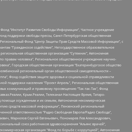
евосточное общественное движение "Маяк", Санкт-Петербургская ЛГБТ-инициативная группа "Выход", Инициативная группа ЛГБТ+ "Реверс", Алексеев Андрей Викторович, Бекбулатова Таисия Львовна, Беляев Иван Михайлович, Владыкина Елена Сергеевна, Гельман Марат Александрович, Никульшина Вероника Юрьевна, Толоконникова Надежда Андреевна, Шендерович Виктор Анатольевич, Общество с ограниченной ответственностью "Данное сообщение", Общество с ограниченной ответственностью Издательский дом "Новая глава", Айнбиндер Александра Александровна, Московский комьюнити-центр для ЛГБТ+инициатив, Благотворительный фонд развития филантропии, Deutsche Welle (Германия, Kurt-Schumacher-Strasse 3, 53113 Bonn), Борзунова Мария Михайловна, Воробьев Виктор Викторович, Голубева Анна Львовна, Константинова Алла Михайловна, Малкова Ирина Владимировна, Мурадов Мурад Абдулгалимович, Осетинская Елизавета Николаевна, Понасенков Евгений Николаевич, Ганапольский Матвей Юрьевич, Киселев Евгений Алексеевич, Борухович Ирина Григорьевна, Дремин Иван Тимофеевич, Дубровский Дмитрий Викторович, Красноярская региональная общественная организация поддержки и развития альтернативных образовательных технологий и межкультурных коммуникаций "ИНТЕРРА", Маяковская Екатерина Алексеевна, Фейгин Марк Захарович, Филимонов Андрей Викторович, Дзугкоева Регина Николаевна, Доброхотов Роман Александрович, Дудь Юрий Александрович, Елкин Сергей Владимирович, Кругликов Кирилл Игоревич, Сабунаева Мария Леонидовна, Семенов Алексей Владимирович, Шаинян Карен Багратович, Шульман Екатерина Михайловна, Асафьев Артур Валерьевич, Вахштайн Виктор Семенович, Венедиктов Алексей Алексеевич, Лушникова Екатерина Евгеньевна, Волков Леонид Михайлович, Невзоров Александр Глебович, Пархоменко Сергей Борисович, Сироткин Ярослав Николаевич, Кара-Мурза Владимир Владимирович, Баранова Наталья Владимировна, Гозман Леонид Яковлевич, Кагарлицкий Борис Юльевич, Климарев Михаил Валерьевич, Милов Владимир Станиславович, Автономная некоммерческая организация Краснодарский центр современного искусства "Типография", Моргенштерн Алишер Тагирович, Соболь Любовь Эдуардовна, Общество с ограниченной ответственностью "ЛИЗА НОРМ", Каспаров Гарри Кимович, Ходорковский Михаил Борисович, Общество с ограниченной ответственностью "Апрельские тезисы", Данилович Ирина Брониславовна, Кашин Олег Владимирович, Петров Николай Владимирович, Пивоваров Алексей Владимирович, Соколов Михаил Владимирович, Цветкова Юлия Владимировна, Чичваркин Евгений Александрович, Комитет против пыток/Команда против пыток, Общество с ограниченной ответственностью "Первый научный", Общество с ограниченной ответственностью "Вертолет и ко", Белоцерковская Вероника Борисовна, Кац Максим Евгеньевич, Лазарева Татьяна Юрьевна, Шаведдинов Руслан Табризович, Яшин Илья Валерьевич, Общество с ограниченной ответственностью "Иноагент ААВ", Алешковский Дмитрий Петрович, Альбац Евгения Марковна, Быков Дмитрий Львович, Галямина Юлия Евгеньевна, Лойко Сергей Леонидович, Мартынов Кирилл Константинович, Медведев Сергей Александрович, Крашенинников Федор Геннадиевич, Гордеева Катерина Вл