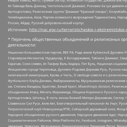
Имарат Кавказ, АБТО, Правый сектор, Исламское государство, Джабха аль-
Ат-Тавхида Валь-Джихад, Чистопольский Джамаат, Рохнамо ба суи давлати и
Артподготовка, Религиозная группа “Джамаат “Красный пахарь”, Колумбайн
Челебиджихана, Азов, Партия исламского возрождения Таджикистана, Народ
России, Айдар, Русский добровольческий корпус
Источник:
http://nac.gov.ru/terroristicheskie-i-ekstremistskie-
* Перечень общественных объединений и религиозных орг
деятельности:
Национал-большевистская партия, ВЕК РА, Рада земли Кубанской Духовно
Староверов-Инглингов, Нурджулар, К Богодержавию, Таблиги Джамаат, Сви
Карачая, Союз славян, Ат-Такфир Валь-Хиджра, Пит Буль, Национал-социал
Инициатива города Череповца, Духовно-Родовая Держава Русь, Русское н
нелегальной иммиграции, Кровь и Честь, О свободе совести и о религиоз
Футбольного Клуба Динамо, Файзрахманисты, Мусульманская религиозная о
им. Степана Бандеры, Братство, Белый Крест, Misanthropic division, Рели
объединение Атака, Мечеть Мирмамеда, Община Коренного Русского народа
Артподготовка, Штольц, В честь иконы Божией Матери Державная, Сектор 1
Славянских Сил Руси, Алля-Аят, Благотворительный пансионат Ак Умут, Русск
Патриотический клуб-Новокузнецк/РПК, Сибирский державный союз, Фонд б
Народное объединение русского движения, Народное движение Адат, Народ
Социалистических Районов, Meta Platforms Inc, Facebook, Instagram, Wha
движение, Невоград, Молодежное Демократическое Движение Весна, Верхов