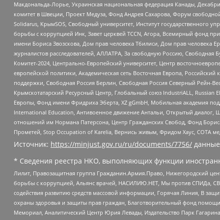
Макдональда-Лорье, Украинская национальная федерация Канады, Декабрис
комитет в Швеции, Проект Медуза, Фонд Андрея Сахарова, Форум свободной 
Solidarus, КрымSOS, Свободный университет, Институт государственного у
борьбы с коррупцией Инк, Завет церквей TCCN, Агора, Всемирный фонд при
имени Бориса Звозскова, Дом прав человека Тбилиси, Дом прав человека Ер
журналистов расследователей, АЛЛАТРА, За свободную Россию, Свободная Б
Комитет-2024, Центрально-Европейский университет, Центр восточноевроп
европейской политики, Академическая сеть Восточная Европа, Российский к
поддержки, Свободная Россия Берлин, Свободная Россия Северный Рейн-Вест
Крымскотатарский Ресурсный Центр, Глобальный союз IndustriALL, Russian E
Европы, Фонд имени Фридриха Эберта, XZ gGmbH, Мобильная академия поддержк
International Education, Антивоенное движение Антальи, Открытый диало
отношений им Нормана Патерсона, Центр Гражданских Свобод, Фонд Бориса
Прометей, Stop Occupation of Karelia, Вернись живым, Фридом Хаус, СОТА 
Источник:
https://minjust.gov.ru/ru/documents/7756/
данные
* Сведения реестра НКО, выполняющих функции иностранн
Лилит, Правозащитная группа Гражданин.Армия.Право, Нижегородский цент
борьбы с коррупцией, Альянс врачей, НАСИЛИЮ.НЕТ, Мы против СПИДа, СВЕ
содействия развитию средств массовой информации, Горячая Линия, В защ
охраны здоровья и защиты прав граждан, Благотворительный фонд помощи ос
Мемориал, Аналитический Центр Юрия Левады, Издательство Парк Гагарина