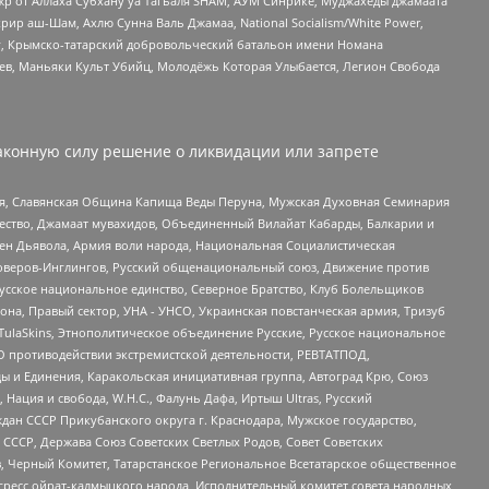
жр от Аллаха Субхану уа Тагьаля SHAM, АУМ Синрике, Муджахеды джамаата
рир аш-Шам, Ахлю Сунна Валь Джамаа, National Socialism/White Power,
рг, Крымско-татарский добровольческий батальон имени Номана
оев, Маньяки Культ Убийц, Молодёжь Которая Улыбается, Легион Свобода
аконную силу решение о ликвидации или запрете
ья, Славянская Община Капища Веды Перуна, Мужская Духовная Семинария
щество, Джамаат мувахидов, Объединенный Вилайат Кабарды, Балкарии и
ден Дьявола, Армия воли народа, Национальная Социалистическая
роверов-Инглингов, Русский общенациональный союз, Движение против
усское национальное единство, Северное Братство, Клуб Болельщиков
а, Правый сектор, УНА - УНСО, Украинская повстанческая армия, Тризуб
 TulaSkins, Этнополитическое объединение Русские, Русское национальное
О противодействии экстремистской деятельности, РЕВТАТПОД,
ы и Единения, Каракольская инициативная группа, Автоград Крю, Союз
 Нация и свобода, W.H.С., Фалунь Дафа, Иртыш Ultras, Русский
ан СССР Прикубанского округа г. Краснодара, Мужское государство,
СССР, Держава Союз Советских Светлых Родов, Совет Советских
в, Черный Комитет, Татарстанское Региональное Всетатарское общественное
гресс ойрат-калмыцкого народа, Исполнительный комитет совета народных