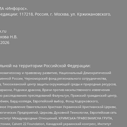
ИА «Инфорос».
едакции: 117218, Россия, г. Москва, ул. Кржижановского,
x.ru
хова Н.В.
2026
льной на территории Российской Федерации:
кономическому и правовому развитию, Национальный Демократический
менной России, Черноморский фонд регионального сотрудничества,
, Тихоокеанский центр защиты окружающей среды и природных ресурсов,
 Хармони, Родники дракона, Врачи против насильственного извлечения
по расследованию преследований Фалуньгун, Пражский гражданский центр,
бмен, Бард колледж, Европейский выбор, Фонд Ходорковского,
ное Управление Евангельских Христиан Украинской Христианской Церкви,
огических Предприятий, Церковь Духовной Технологии, Европейская сеть
ий Институт Международных Отношений, КРИМСЬКА ПРАВОЗАХИСНА ГРУПА,
стонии, Calvert 22 Foundation, Канадский украинский конгресс, Институт