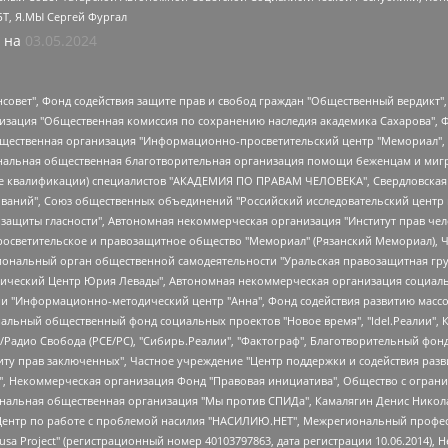
БТ, Я.МЫ Сергей Фургал
 на
03.05.2024
мная некоммерческая организация "Центр по работе с проблемой насилия "НАСИЛИЮ.НЕТ", Межрегиональный профессиональный союз работников здравоохранения "Альянс врачей", Юридическое лицо, зарегистрированное в Латвийской Республике, SIA "Medusa Project" (регистрационный номер 40103797863, дата регистрации 10.06.2014), Некоммерческая организация "Фонд по борьбе с коррупцией", Автономная некоммерческая организация "Институт права и публичной политики", Баданин Роман Сергеевич, Гликин Максим Александрович, Железнова Мария Михайловна, Лукьянова Юлия Сергеевна, Маетная Елизавета Витальевна, Маняхин Петр Борисович, Чуракова Ольга Владимировна, Ярош Юлия Петровна, Юридическое лицо "The Insider SIA", зарегистрированное в Риге, Латвийская Республика (дата регистрации 26.06.2015), являющееся администратором доменного имени интернет-издания "The Insider SIA", https://theins.ru, Постернак Алексей Евгеньевич, Рубин Михаил Аркадьевич, Анин Роман Александрович, Юридическое лицо Istories fonds, зарегистрированное в Латвийской Республике (регистрационный номер 50008295751, дата регистрации 24.02.2020), Великовский Дмитрий Александрович, Долинина Ирина Николаевна, Мароховская Алеся Алексеевна, Шлейнов Роман Юрьевич, Шмагун Олеся Валентиновна, Общество с ограниченной ответственностью "Альтаир 2021", Общество с ограниченной ответственностью "Вега 2021", Общество с ограниченной ответственностью "Главный редактор 2021", Общество с ограниченной ответственностью "Ромашки монолит", Важенков Артем Валерьевич, Ивановская областная общественная организация "Центр гендерных исследований", Гурман Юрий Альбертович, Медиапроект "ОВД-Инфо", Егоров Владимир Владимирович, Жилинский Владимир Александрович, Общество с ограниченной ответственностью "ЗП", Иванова София Юрьевна, Карезина Инна Павловна, Кильтау Екатерина Викторовна, Петров Алексей Викторович, Пискунов Сергей Евгеньевич, Смирнов Сергей Сергеевич, Тихонов Михаил Сергеевич, Общество с ограниченной ответственностью "ЖУРНАЛИСТ-ИНОСТРАННЫЙ АГЕНТ", Арапова Галина Юрьевна, Вольтская Татьяна Анатольевна, Американская компания "Mason G.E.S. Anonymous Foundation" (США), являющаяся владельцем интернет-издания https://mnews.world/, Компания "Stichting Bellingcat", зарегистрированная в Нидерландах (дата регистрации 11.07.2018), Захаров Андрей Вячеславович, Клепиковская Екатерина Дмитриевна, Общество с ограниченной ответственностью "МЕМО", Перл Роман Александрович, Симонов Евгений Алексеевич, Соловьева Елена Анатольевна, Сотников Даниил Владимирович, Сурначева Елизавета Дмитриевна, Автономная некоммерческая организация по защите прав человека и информированию населения "Якутия – Наше Мнение", Общество с ограниченной ответственностью "Москоу диджитал медиа", с 26.01.2023 Общество с ограниченной ответственностью "Чайка Белые сады", Ветошкина Валерия Валерьевна, Заговора Максим Александрович, Межрегиональное общественное движение "Российская ЛГБТ - сеть", Оленичев Максим Владимирович, Павлов Иван Юрьевич, Скворцова Елена Сергеевна, Общество с ограниченной ответственностью "Как бы инагент", Кочетков Игорь Викторович, Общество с ограниченной ответственностью "Честные выборы", Еланчик Олег Александрович, Общество с ограниченной ответственностью "Нобелевский призыв", Гималова Регина Эмилевна, Григорьев Андрей Валерьевич, Григорьева Алина Александровна, Ассоциация по содействию защите прав призывников, альтернативнослужащих и военнослужащих "Правозащитная группа "Гражданин.Армия.Право", Хисамова Регина Фаритовна, Автономная некоммерческая организация по реализации социально-правовых программ "Лилит", Дальн