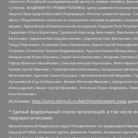
гласности, Российский исследовательский центр по правам человека, Даль
Сутяжник, АКАДЕМИЯ ПО ПРАВАМ ЧЕЛОВЕКА, Центр развития некоммерческих
Защиты Прав Средств Массовой Информации, Институт развития прессы - Си
Закон, Общественная комиссия по сохранению наследия академика Сахаров
вердикт, Евразийская антимонопольная ассоциация, Бедушев Петр Петрови
Сидорович Ольга Борисовна, Туровский Александр Алексеевич, Васильева А
Евгеньевич, Барахоев Магомед Бекханович, Шарипков Олег Викторович, М
Тимур Рифгатович, Романова Ольга Евгеньевна, Щаров Сергей Алексадрови
Петровна, Кочеткова Татьяна Владимировна, Чуркина Наталья Валерьевна, 
Илларионова Юлия Юрьевна, Саранг Анна Васильевна, Захарова Светлана 
Гефтер Валентин Михайлович, Симонов Алексей Кириллович, Флиге Ирина 
Беляев Сергей Иванович, Голубева Елена Николаевна, Ганнушкина Светлана
Вячеславович, Арапова Галина Юрьевна, Свечников Анатолий Мариевич, П
Лукашевский Сергей Маркович, Бахмин Вячеслав Иванович, Шабад Анатоли
Александрович, Вицин Сергей Ефимович, Золотухин Борис Андреевич, Леви
Константинович
Источник:
http://unro.minjust.ru/NKOForeignAgent.aspx
данн
* Единый федеральный список организаций, в том числе и
террористическими:
Высший военный Маджлисуль Шура Объединенных сил моджахедов Кавказа, Ко
Лашкар-И-Тайба, Исламская группа, Движение Талибан, Исламская партия Т