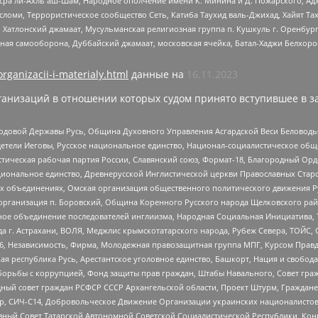
Нусра ли-Ахль аш-Шам, Народное ополчение имени К. Минина и Д. Пожарского, Ад
сломи, Террористическое сообщество Сеть, Катиба Таухид валь-Джихад, Хайят Тах
, Хатлонский джамаат, Мусульманская религиозная группа п. Кушкуль г. Оренбу
ная самооборона, Дуббайский джамаат, московская ячейка, Батал-Хаджи Белхор
organizacii-i-materialy.html
данные на
16.11.2023
анизаций в отношении которых судом принято вступившее в з
 Родовой Державы Русь, Община Духовного Управления Асгардской Веси Беловод
детели Иеговы, Русское национальное единство, Национал-социалистическое об
истическая рабочая партия России, Славянский союз, Формат-18, Благородный Ор
ациональное единство, Древнерусской Инглистической церкви Православных Ста
ных объединениях, Омская организация общественного политического движения Р
рганизация п. Боровский, Община Коренного Русского народа Щелковского район
гиозное объединение последователей инглиизма, Народная Социальная Инициатива,
 г. Астрахани, ВОЛЯ, Меджлис крымскотатарского народа, Рубеж Севера, ТОЙС, 
6, Независимость, Фирма, Молодежная правозащитная группа МПГ, Курсом Правд
ая республика Русь, Арестантское уголовное единство, Башкорт, Нация и свобода,
орьбы с коррупцией, Фонд защиты прав граждан, Штабы Навального, Совет гражд
ный совет граждан РСФСР СССР Архангельской области, Проект Штурм, Граждане 
tsApp, СИЧ-С14, Добровольческое Движение Организации украинских националисто
ный Совет Татарской Автономной Советской Социалистической Республики, Кон