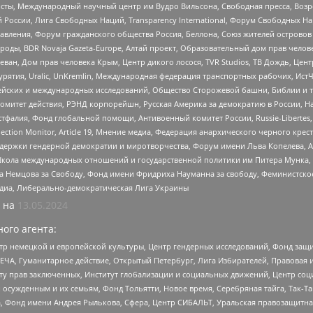
ты, Международный научный центр им Вудро Вильсона, Свободная пресса, Возро
России, Лига Свободных Наций, Transparеncy International, Форум Свободных Н
правления, Форум гражданского общества Россия, Беллона, Союз жителей острово
роды, BDR Novaja Gazeta-Europe, Алтай проект, Образовательный дом прав челов
еван, Дом прав человека Крым, Центр дикого лосося, TVR Studios, ТВ Дождь, Це
урятия, Uralic, UnKremlin, Международная федерация транспортных рабочих, Ист
ейских и международных исследований, Общество Сторожевой башни, Библии и тр
омитет действия, РЭНД корпорейшн, Русская Америка за демократию в России, Н
фалия, Фонд глобальной помощи, Антивоенный комитет России, Russie-Libertes, L
lection Monitor, Article 19, Мнение медиа, Федерация анархического черного кр
и гендерной демократии и миротворчества, Форум имени Льва Копелева, American C
г, Школа международных отношений и государственной политики им Питера Мунка
 Немцова за Свободу, Фонд имени Фридриха Науманна за свободу, Феминистско
медиа, Либерально-демократическая Лига Украины
 на
13.05.2024
ого агента:
р немецкой и европейской культуры, Центр гендерных исследований, Фонд защи
ЧА, Гуманитарное действие, Открытый Петербург, Лига Избирателей, Правовая 
иту прав заключенных, Институт глобализации и социальных движений, Центр 
ужденным и их семьям, Фонд Тольятти, Новое время, Серебряная тайга, Так-Так-
, Фонд имени Андрея Рылькова, Сфера, Центр СИБАЛЬТ, Уральская правозащитна