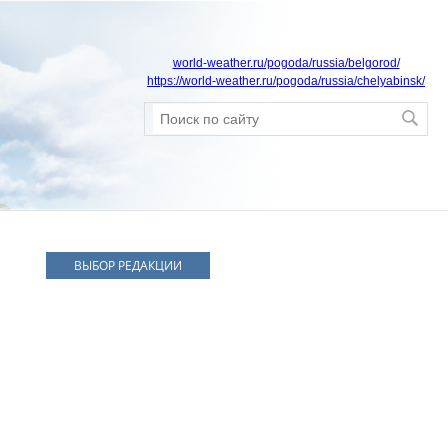
world-weather.ru/pogoda/russia/belgorod/
https://world-weather.ru/pogoda/russia/chelyabinsk/
ВЫБОР РЕДАКЦИИ