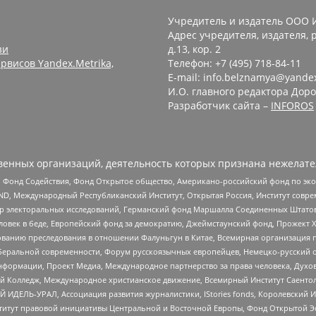
Учредитель и издатель ООО 
Адрес учредителя, издателя, р
зи
д.13, кор. 2
рвисов Yandex.Metrika,
Телефон: +7 (495) 718-84-11
E-mail: info.belznamya@yande
И.О. главного редактора Доро
Разработчик сайта –
INFOROS
енных организаций, деятельность которых признана нежелате
 Фонд Содействия, Фонд Открытое общество, Американо-российский фонд по э
 Международный Республиканский Институт, Открытая Россия, Институт совре
р электоральных исследований, Германский фонд Маршалла Соединенных Штатов
еловек в беде, Европейский фонд за демократию, Джеймстаунский фонд, Прожект
дованию преследования в отношении Фалуньгун в Китае, Всемирная организация 
беральной современности, Форум русскоязычных европейцев, Немецко-русский о
формации, Проект Медиа, Международное партнерство за права человека, Духов
 Колледж, Международное христианское движение, Всемирный Институт Саентол
 ИДЕЛЬ-УРАЛ, Ассоциация развития журналистики, IStories fonds, Королевск
r, Институт правовой инициативы Центральной и Восточной Европы, Фонд Открытой Э