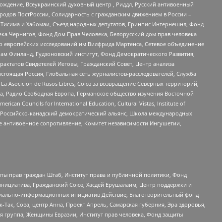
ждение, Всеукраинский духовный центр , Риддл, Русский антивоенный
ародов ПостРоссии, Солидарность с гражданским движением в России –
в Тисима и Хабомаи, Съезд народных депутатов, Гринпис Интернешнл, Фонд
ека Чернигов, Фонд Дом Прав Человека, Белорусский дом прав человека
нтр европейских исследований им Вилфрида Мартенса, Сетевое объединение
Чам Финланд, Гудзоновский институт, Фонд Демократического Развития,
актатов Свидетелей Иеговы, Гражданский Совет, Центр анализа
астоящая Россия, Глобальная сеть журналистов-расследователей, Служба
a Asocicion de Rusos Libres, Союз за возвращение Северных территорий,
еста, Радио Свободная Европа, Германское общество изучения Восточной
ouncils for International Education, Cultural Vistas, Institute of
, Российско-канадский демократический альянс, Школа международных
е антивоенное сопротивление, Комитет независимости Ингушетии,
ты прав граждан Штаб, Институт права и публичной политики, Фонд
инициатива, Гражданский Союз, Хасдей Ерушалаим, Центр поддержки и
социально-информационных инициатив Действие, Благотворительный фонд
Так, Сова, центр Анна, Проект Апрель, Самарская губерния, Эра здоровья,
я группа, Женщины Евразии, Институт прав человека, Фонд защиты