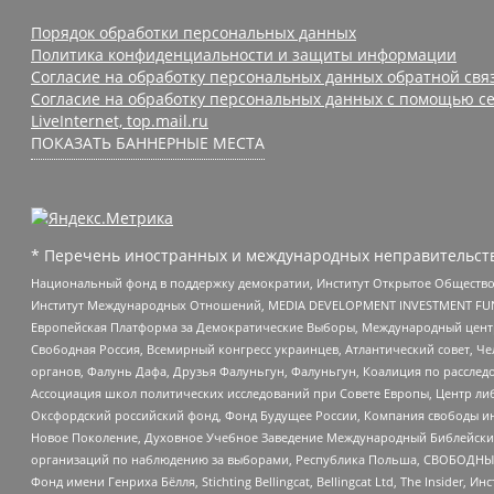
Порядок обработки персональных данных
Политика конфиденциальности и защиты информации
Согласие на обработку персональных данных обратной свя
Согласие на обработку персональных данных с помощью се
LiveInternet, top.mail.ru
ПОКАЗАТЬ БАННЕРНЫЕ МЕСТА
* Перечень иностранных и международных неправительств
Национальный фонд в поддержку демократии, Институт Открытое Общество
Институт Международных Отношений, MEDIA DEVELOPMENT INVESTMENT FUND,
Европейская Платформа за Демократические Выборы, Международный цент
Свободная Россия, Всемирный конгресс украинцев, Атлантический совет, Ч
органов, Фалунь Дафа, Друзья Фалуньгун, Фалуньгун, Коалиция по рассле
Ассоциация школ политических исследований при Совете Европы, Центр ли
Оксфордский российский фонд, Фонд Будущее России, Компания свободы ин
Новое Поколение, Духовное Учебное Заведение Международный Библейский
организаций по наблюдению за выборами, Республика Польша, СВОБОДНЫЙ
Фонд имени Генриха Бёлля, Stichting Bellingcat, Bellingcat Ltd, The Inside