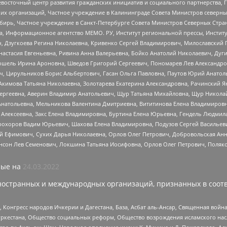
невосточный центр развития гражданских инициатив и социального партнерства, 
 организаций, Частное учреждение в Калининграде Совета Министров северных 
бирь, Частное учреждение в Санкт-Петербурге Совета Министров Северных Стра
а, Информационное агентство МЕМО. РУ, Институт региональной прессы, Инсти
ч, Дзугкоева Регина Николаевна, Кривенко Сергей Владимирович, Милославски
настасия Евгеньевна, Ривина Анна Валерьевна, Бойко Анатолий Николаевич, Дуг
ошель Ирина Ароновна, Шведов Григорий Сергеевич, Пономарев Лев Александро
ч, Цирульников Борис Альбертович, Гасан Ольга Павловна, Паутов Юрий Анато
Акимова Татьяна Николаевна, Золотарева Екатерина Александровна, Рачинский Я
Сергеевна, Аверин Владимир Анатольевич, Щур Татьяна Михайловна, Щур Никола
Анатольевна, Мельникова Валентина Дмитриевна, Вититинова Елена Владимировн
 Алексеевна, Закс Елена Владимировна, Буртина Елена Юрьевна, Гендель Людмил
рохоров Вадим Юрьевич, Шахова Елена Владимировна, Подузов Сергей Васильеви
й Ефимович, Сухих Дарья Николаевна, Орлов Олег Петрович, Добровольская Анн
нсон Лев Семенович, Локшина Татьяна Иосифовна, Орлов Олег Петрович, Поляк
ые на
24.03.2022
ностранных и международных организаций, признанных в соотв
нгресс народов Ичкерии и Дагестана, База, Асбат аль-Ансар, Священная война,
уркестана, Общество социальных реформ, Общество возрождения исламского насл