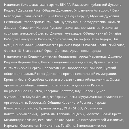
Национал-большевистская партия, ВЕК РА, Рада земли Кубанской Духовно
Родовой Державы Русь, Община Духовного Управления Асгардской Веси
Беловодья, Славянская Община Капища Веды Перуна, Мужская Духовная
Семинария Староверов-Инглингов, Нурджулар, К Богодержавию, Таблиги
Джамаат, Свидетели Иеговы, Русское национальное единство, Национал-
социалистическое общество, Джамаат мувахидов, Объединенный Вилайат
Кабарды, Балкарии и Карачая, Союз славян, Ат-Такфир Валь-Хиджра, Пит
Буль, Национал-социалистическая рабочая партия России, Славянский союз,
Формат-18, Благородный Орден Дьявола, Армия воли народа,
Национальная Социалистическая Инициатива города Череповца, Духовно-
Родовая Держава Русь, Русское национальное единство, Древнерусской
Инглистической церкви Православных Староверов-Инглингов, Русский
общенациональный союз, Движение против нелегальной иммиграции,
Кровь и Честь, О свободе совести и о религиозных объединениях, Омская
организация общественного политического движения Русское
национальное единство, Северное Братство, Клуб Болельщиков
Футбольного Клуба Динамо, Файзрахманисты, Мусульманская религиозная
организация п. Боровский, Община Коренного Русского народа
Щелковского района, Правый сектор, УНА - УНСО, Украинская
повстанческая армия, Тризуб им. Степана Бандеры, Братство, Белый Крест,
Misanthropic division, Религиозное объединение последователей инглиизма,
Народная Социальная Инициатива, TulaSkins, Этнополитическое