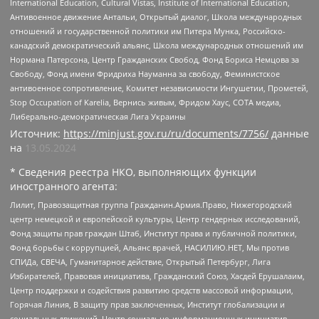
International Education, Cultural Vistas, Institute of International Education,
Антивоенное движение Антальи, Открытый диалог, Школа международных
отношений и государственной политики им Питера Мунка, Российско-
канадский демократический альянс, Школа международных отношений им
Нормана Патерсона, Центр Гражданских Свобод, Фонд Бориса Немцова за
Свободу, Фонд имени Фридриха Науманна за свободу, Феминистское
антивоенное сопротивление, Комитет независимости Ингушетии, Прометей,
Stop Occupation of Karelia, Вернись живым, Фридом Хаус, СОТА медиа,
Либерально-демократическая Лига Украины
Источник:
https://minjust.gov.ru/ru/documents/7756/
данные
на
13.05.2024
* Сведения реестра НКО, выполняющих функции
иностранного агента:
Лилит, Правозащитная группа Гражданин.Армия.Право, Нижегородский
центр немецкой и европейской культуры, Центр гендерных исследований,
Фонд защиты прав граждан Штаб, Институт права и публичной политики,
Фонд борьбы с коррупцией, Альянс врачей, НАСИЛИЮ.НЕТ, Мы против
СПИДа, СВЕЧА, Гуманитарное действие, Открытый Петербург, Лига
Избирателей, Правовая инициатива, Гражданский Союз, Хасдей Ерушалаим,
Центр поддержки и содействия развитию средств массовой информации,
Горячая Линия, В защиту прав заключенных, Институт глобализации и
социальных движений, Центр социально-информационных инициатив