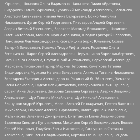
Юрьевич, Шнырова Ольга Вадимовна, Чанышева Лилия Айратовна,
Сидорович Ольга Борисовна, Туровский Александр Алексеевич, Васильева
Анастасия Евгеньевна, Ривина Анна Валерьевна, Бойко Анатолий
Николаевич, Дугин Сергей Георгиевич, Пивоваров Андрей Сергеевич,
Аверин Виталий Евгеньевич, Барахоев Магомед Бекханович, Шарипков
Олег Викторович, Мошель Ирина Ароновна, Шведов Григорий Сергеевич,
Пономарев Лев Александрович, Каргалицкий Борис Юльевич, Созаев
Валерий Валерьевич, Исламов Тимур Рифгатович, Романова Ольга
Евгеньевна, Щаров Сергей Алексадрович, Цирульников Борис Альбертович,
Гасан Ольга Павловна, Паутов Юрий Анатольевич, Верховский Александр
Маркович, Пислакова-Паркер Марина Петровна, Кочеткова Татьяна
Владимировна, Чуркина Наталья Валерьевна, Акимова Татьяна Николаевна,
Золотарева Екатерина Александровна, Рачинский Ян Збигневич, Жемкова
Елена Борисовна, Гудков Лев Дмитриевич, Илларионова Юлия Юрьевна,
Саранг Анна Васильевна, Захарова Светлана Сергеевна, Аверин Владимир
Анатольевич, Щур Татьяна Михайловна, Щур Николай Алексеевич,
Блинушов Андрей Юрьевич, Мосин Алексей Геннадьевич, Гефтер Валентин
Михайлович, Симонов Алексей Кириллович, Флиге Ирина Анатольевна,
Мельникова Валентина Дмитриевна, Вититинова Елена Владимировна,
Баженова Светлана Куприяновна, Максимов Сергей Владимирович, Беляев
Сергей Иванович, Голубева Елена Николаевна, Ганнушкина Светлана
Алексеевна, Закс Елена Владимировна, Буртина Елена Юрьевна, Гендель