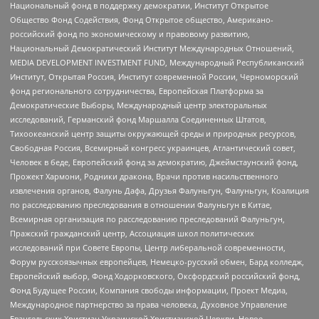
Национальный фонд в поддержку демократии, Институт Открытое
Общество Фонд Содействия, Фонд Открытое общество, Американо-
российский фонд по экономическому и правовому развитию,
Национальный Демократический Институт Международных Отношений,
MEDIA DEVELOPMENT INVESTMENT FUND, Международный Республиканский
Институт, Открытая Россия, Институт современной России, Черноморский
фонд регионального сотрудничества, Европейская Платформа за
Демократические Выборы, Международный центр электоральных
исследований, Германский фонд Маршалла Соединенных Штатов,
Тихоокеанский центр защиты окружающей среды и природных ресурсов,
Свободная Россия, Всемирный конгресс украинцев, Атлантический совет,
Человек в беде, Европейский фонд за демократию, Джеймстаунский фонд,
Прожект Хармони, Родники дракона, Врачи против насильственного
извлечения органов, Фалунь Дафа, Друзья Фалуньгун, Фалуньгун, Коалиция
по расследованию преследования в отношении Фалуньгун в Китае,
Всемирная организация по расследованию преследований Фалуньгун,
Пражский гражданский центр, Ассоциация школ политических
исследований при Совете Европы, Центр либеральной современности,
Форум русскоязычных европейцев, Немецко-русский обмен, Бард колледж,
Европейский выбор, Фонд Ходорковского, Оксфордский российский фонд,
Фонд Будущее России, Компания свободы информации, Проект Медиа,
Международное партнерство за права человека, Духовное Управление
Евангельских Христиан Украинской Христианской Церкви, Новое