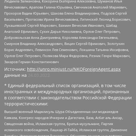
Людмила Залмановна, Кокорина Екатерина Алексеевна, Шуманов Илья
Вячеславович, Арапова Галина Юрьевна, Свечников Анатолий Мариевич,
Прохоров Вадим Юрьевич, Шахова Елена Владимировна, Подузов Сергей
Васильевич, Протасова Ирина Вячеславовна, Литинский Леонид Борисович,
Лукашевский Сергей Маркович, Бахмин Вячеслав Иванович, Шабад
Анатолий Ефимович, Сухих Дарья Николаевна, Орлов Олег Петрович,
Добровольская Анна Дмитриевна, Королева Александра Евгеньевна,
Смирнов Владимир Александрович, Вицин Сергей Ефимович, Золотухин
Борис Андреевич, Левинсон Лев Семенович, Локшина Татьяна Иосифовна,
Орлов Олег Петрович, Полякова Мара Федоровна, Резник Генри Маркович,
Захаров Герман Константинович
Источник:
http://unro.minjust.ru/NKOForeignAgent.aspx
данные на
24.03.2022
* Единый федеральный список организаций, в том числе
иностранных и международных организаций, признанных
в соответствии с законодательством Российской Федерации
террористическими:
Высший военный Маджлисуль Шура Объединенных сил моджахедов
Кавказа, Конгресс народов Ичкерии и Дагестана, База, Асбат аль-Ансар,
Священная война, Исламская группа, Братья-мусульмане, Партия
исламского освобождения, Лашкар-И-Тайба, Исламская группа, Движение
Талибан, Исламская партия Туркестана, Общество социальных реформ,