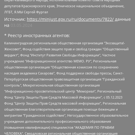
депутатов Красноярского края, Этническое национальное объединение,
ЛГБТ, Я.МЫ Сергей Фургал
Источник:
https://minjust.gov.ru/ru/documents/7822/
данные
на
03.05.2024
* Реестр иностранных агентов:
Калининградская региональная общественная организация "Экозащита!-Женсовет", Фонд содействия защите прав и свобод граждан "Общественный вердикт", Фонд "Институт Развития Свободы Информации", Частное учреждение "Информационное агентство МЕМО. РУ", Региональная общественная организация "Общественная комиссия по сохранению наследия академика Сахарова", Фонд поддержки свободы прессы, Санкт-Петербургская общественная правозащитная организация "Гражданский контроль", Межрегиональная общественная организация "Информационно-просветительский центр "Мемориал", Региональный Фонд "Центр Защиты Прав Средств Массовой Информации", с 05.12.2023 Фонд "Центр Защиты Прав Средств массовой информации", Региональная общественная благотворительная организация помощи беженцам и мигрантам "Гражданское содействие", Негосударственное образовательное учреждение дополнительного профессионального образования (повышение квалификации) специалистов "АКАДЕМИЯ ПО ПРАВАМ ЧЕЛОВЕКА", Свердловская региональная общественная организация "Сутяжник", Автономная некоммерческая организация "Центр независимых социологических исследований", Союз общественных объединений "Российский исследовательский центр по правам человека", Региональное общественное учреждение научно-информационный центр "МЕМОРИАЛ", Некоммерческая организация "Фонд защиты гласности", Автономная некоммерческая организация "Институт прав человека", Городская общественная организация "Екатеринбургское общество "МЕМОРИАЛ", Городская общественная организация "Рязанское историко-просветительское и правозащитное общество "Мемориал" (Рязанский Мемориал), Челябинский региональный орган общественной самодеятельности – женское общественное объединение "Женщины Евразии", Челябинский региональный орган общественной самодеятельности "Уральская правозащитная группа", Фонд содействия защите здоровья и социальной справедливости имени Андрея Рылькова, Автономная Некоммерческая Организация "Аналитический Центр Юрия Левады", Автономная некоммерческая организация социальной поддержки населения "Проект Апрель", Региональная общественная организация помощи женщинам и детям, находящимся в кризисной ситуации "Информационно-методический центр "Анна", Фонд содействия развитию массовых коммуникаций и правовому просвещению "Так-так-Так", Фонд содействия устойчивому развитию "Серебряная тайга", Свердловский региональный общественный фонд социальных проектов "Новое время", "Idel.Реалии", Кавказ.Реалии, Крым.Реалии, Телеканал Настоящее Время, Татаро-башкирская служба Радио Свобода (Azatliq Radiosi), Радио Свободная Европа/Радио Свобода (PCE/PC), "Сибирь.Реалии", "Фактограф", Благотворительный фонд помощи осужденным и их семьям, Автономная некоммерческая организация "Институт глобализации и социальных движений", Фонд "В защиту прав заключенных", Частное учреждение "Центр поддержки и содействия развитию средств массовой информации", Пензенский региональный общественный благотворительный фонд "Гражданский союз", "Север.Реалии", Некоммерческая организация Фонд "Правовая инициатива", Общество с ограниченной ответственностью "Радио Свободная Европа/Радио Свобода", Чешское информационное агентство "MEDIUM-ORIENT", Красноярская региональная общественная организация "Мы против СПИДа", Камалягин Денис Николаевич, Маркелов Сергей Евгеньевич, Пономарев Лев Александрович, Савицкая Людмила Алексеевна, Автономная некоммерческая организация "Центр по работе с проблемой насилия "НАСИЛИЮ.НЕТ", Межрегиональный профессиональный союз работников здравоохранения "Альянс врачей", Юридическое лицо, зарегистрированное в Латвийской Республике, SIA "Medusa Project" (регистрационный номер 40103797863, дата регистрации 10.06.2014), Некоммерческая организация "Фонд по борьбе с коррупцией", Автономная некоммерческая организация "Институт права и публичной политики", Баданин Роман Сергеевич, Гликин Максим Александрович, Железнова Мария Михайловна, Лукьянова Юлия Сергеевна, Маетная Елизавета Витальевна, Маняхин Петр Борисович, Чуракова Ольга Владимировна, Ярош Юлия Петровна, Юридическое лицо "The Insider SIA", зарегистрированное в Риге, Латвийская Республика (дата регистрации 26.06.2015), являющееся администратором доменного имени интернет-издания "The Insider SIA", https://theins.ru, Постернак Алексей Евгеньевич, Рубин Михаил Аркадьевич, Анин Роман Александрович, Юридическое лицо Istories fonds, зарегистрированное в Латвийской Республике (регистрационный номер 50008295751, дата регистрации 24.02.2020), Великовский Дмитрий Александрович, Долинина Ирина Николаевна, Мароховская Алеся Алексеевна, Шлейнов Роман Юрьевич, Шмагун Олеся Валентиновна, Общество с ограниченной ответственностью "Альтаир 2021", Общество с ограниченной ответственностью "Вега 2021", Общество с ограниченной ответственностью "Главный редактор 2021", Общество с ограниченной ответственностью "Ромашки монолит", Важенков Артем Валерьевич, Ивановская областная общественная организация "Центр гендерных исследований", Гурман Юрий Альбертович, Медиапроект "ОВД-Инфо", Егоров Владимир Владимирович, Жилинский Владимир Александрович, Общество с ограниченной ответственностью "ЗП", Иванова София Юрьевна, Карезина Инна Павловна, Кильтау Екатерина Викторовна, Петров Алексей Викторович, Пискунов Сергей Евгеньевич, Смирнов Сергей Сергеевич, Тихонов Михаил Сергеевич, Общество с ограниченной ответственностью "ЖУРНАЛИСТ-ИНОСТРАННЫЙ АГЕНТ", Арапова Галина Юрьевна, Вольтская Татьяна Анатольевна, Американская компания "Mason G.E.S. Anonymous Foundation" (США), являющаяся владельцем интернет-издания https://mnews.world/, Компания "Stichting Bellingcat", зарегистрированная в Нидерландах (дата регистрации 11.07.2018), Захаров Андрей Вячеславович, Клепиковская Екатерина Дмитриевна, Общество с ограниченной ответственностью "МЕМО", Перл Роман Александрович, Симонов Евгений Алексеевич, Соловьева Елена Анатольевна, Сотников Даниил Владимирович, Сурначева Елизавета Дмитриевна, Автономная некоммерческая организация по защите прав человека и информированию населения "Якутия – Наше Мнение", Общество с ограниченной ответственностью "Москоу диджитал медиа", с 26.01.2023 Общество с ограниченной ответственностью "Чайка Белые сады", Ветошкина Валерия Валерьевна, Заговора Максим Александрович, Межрегиональное общественное движение "Российская ЛГБТ - сеть", Оленичев Максим Владимирович, Павлов Иван Юрьевич, Скворцова Елена Сергеевна, Общество с ограниченной ответственностью "Как бы инагент", Кочетков Игорь Викторович, Общество с ограниченной ответственностью "Честные выборы", Еланчик Олег Александрович, Общество с ограниченной ответственностью "Нобелевский призыв", Гималова Регина Эмилевна, Григорьев Андрей Валерьевич, Григорьева Алина Александровна, Ассоциация по содействию защите прав призывников, альтернативнослужащих и военнослужащих "Правозащитная группа "Гражданин.Армия.Право", Хисамова Регина Фаритовна, Автономная некоммерческая организация по реализации социально-правовых программ "Лилит", Дальневосточное общественное движение "Маяк", Санкт-Петербургская ЛГБТ-инициативная группа "Выход", Инициативная группа ЛГБТ+ "Реверс", Алексеев Андрей Викторович, Бекбулатова Таисия Львовна, Беляев Иван Михайлович, Владыкина Елена Сергеевна, Гельман Марат Александрович, Никульшина Вероника Юрьевна, Толоконникова Надежда Андреевна, Шендерович Виктор Анатольевич, Общество с ограниченной ответственностью "Данное сообщение", Общество с ограниченной ответственностью Издательский дом "Новая глава", Айнбиндер Александра Александровна, Московский комьюнити-центр для ЛГБТ+инициатив, Благотворительный фонд развития филантропии, Deutsche Welle (Германия, Kurt-Schumacher-Strasse 3, 53113 Bonn), Борзунова Мария Михайловна, Воробьев Виктор Викторович, Голубева Анна Львовна, Константинова Алла Михайловна, Малкова Ирина Владимировна, Мурадов Мурад Абдулгалимович, Осетинская Елизавета Николаевна, Понасенков Евгений Николаевич, Ганапольский Матвей Юрьевич, Киселев Евгений Алексеевич, Борухович Ирина Григорьевна, Дремин Иван Тимофеевич, Дубровский Дмитрий Викторович, Красноярская региональная общественная организация поддержки и развития альтернативных образовательных технологий и межкультурных коммуникаций "ИНТЕРРА", Маяковская Екатерина Алексеевна, Фейгин Марк Захарович, Филимонов Андрей Викторович, Дзугкоева Регина Николаевна, Доброхотов Роман Александрович, Дудь Юрий Александрович, Елкин Сергей Владимирович, Кругликов Кирилл Игоревич, Сабунаева Мария Леонидовна, Семенов Алексей Владимирович, Шаинян Карен Багратович, Шульман Екатерина Михайловна, Асафьев Артур Валерьевич, Вахштайн Виктор Семенович, Венедиктов Алексей Алексеевич, Лушникова Екатерина Евгеньевна, Волков Леонид Михайлович, Невзоров Александр Глебович, Пархоменко Сергей Борисович, Сироткин Ярослав Николаевич, Кара-Мурза Владимир Владимирович, Баранова Наталья Владимировна, Гозман Леонид Яковлевич, Кагарлицкий Борис Юльевич, Климарев Михаил Валерьевич, Милов Владимир Станиславович, Автономная некоммерческая организация Краснодарский центр современного искусства "Типография", Моргенштерн Алишер Тагирович, Соболь Любовь Эдуардовна, Общество с ограниченной ответственностью "ЛИЗА НОРМ", Каспаров Гарри Кимович, Ходорковский Михаил Борисович, Общество с ограниченной ответственностью "Апрельские тезисы", Данилович Ирина Брониславовна, Кашин Олег Владимирович, Петров Николай Владимирович, Пивоваров Алексей Владимирович, Соколов Михаил Владимирович, Цветкова Юлия Владимировна, Чичваркин Евгений Александрович, Комитет против пыток/Команда против пыток, Общество с ограниченной ответственностью "Первый научный", Общество с ограниченной ответственностью "Вертолет и ко", Белоцерковская Вероника Борисовна, Кац Максим Евгеньевич, Лазарева Татьяна Юрьевна, Шаведдинов Руслан Табризович, Яшин Илья Валерьевич, Общество с ограниченной ответственностью "Иноагент ААВ", Алешковский Дмитрий Петрович, Альбац Евгения Марковна, Быков Дмитрий Львович, Галямина Юлия Евгеньевна, Лойко Сергей Леонидович, Мартынов Кирилл Константинович, Медведев Сергей Александрович, Крашенинников Федор Геннадиевич, Гордеева Катерина Вл