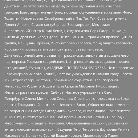
Действие, Благотворительный фонд охраны здоровья и защиты прав
граждан, Благотворительный фонд помощи осужденным и их семьям, Фонд
Тольятти, Новое время, Серебряная тайга, Так-Так-Так, Сова, центр Анна,
Проект Апрель, Самарская губерния, Эра здоровья, Мемориал,
Аналитический Центр Юрия Левады, Издательство Парк Гагарина, Фонд
имени Андрея Рылькова, Сфера, Центр СИБАЛЬТ, Уральская правозащитная
группа, Женщины Евразии, Институт прав человека, Фонд защиты гласности,
Российский исследовательский центр по правам человека,
Дальневосточный центр развития гражданских инициатив и социального
партнерства, Гражданское действие, Центр независимых социологических
исследований, Сутяжник, АКАДЕМИЯ ПО ПРАВАМ ЧЕЛОВЕКА, Центр развития
некоммерческих организаций, Частное учреждение в Калининграде Совета
Министров северных стран, Гражданское содействие, Трансперенси
Интернешнл-Р, Центр Защиты Прав Средств Массовой Информации,
Институт развития прессы - Сибирь, Частное учреждение в Санкт-
Петербурге Совета Министров Северных Стран, Фонд поддержки свободы
прессы, Гражданский контроль, Человек и Закон, Общественная комиссия
по сохранению наследия академика Сахарова, Информационное агентство
МЕМО. РУ, Институт региональной прессы, Институт Развития Свободы
Информации, Экозащита!-Женсовет, Общественный вердикт, Евразийская
антимонопольная ассоциация, Бедушев Петр Петрович, Дзугкоева Регина
Николаевна, Кривенко Сергей Владимирович, Милославский Павел