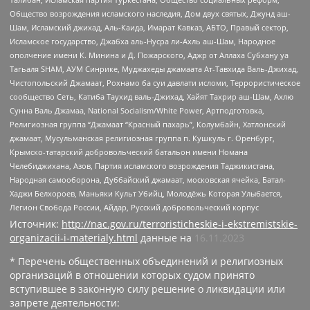
Общество возрождения исламского наследия, Дом двух святых, Джунд аш-
Шам, Исламский джихад, Аль-Каида, Имарат Кавказ, АБТО, Правый сектор,
Исламское государство, Джабха аль-Нусра ли-Ахль аш-Шам, Народное
ополчение имени К. Минина и Д. Пожарского, Аджр от Аллаха Субхану уа
Тагьаля SHAM, АУМ Синрике, Муджахеды джамаата Ат-Тавхида Валь-Джихад,
Чистопольский Джамаат, Рохнамо ба суи давлати исломи, Террористическое
сообщество Сеть, Катиба Таухид валь-Джихад, Хайят Тахрир аш-Шам, Ахлю
Сунна Валь Джамаа, National Socialism/White Power, Артподготовка,
Религиозная группа “Джамаат “Красный пахарь”, Колумбайн, Хатлонский
джамаат, Мусульманская религиозная группа п. Кушкуль г. Оренбург,
Крымско-татарский добровольческий батальон имени Номана
Челебиджихана, Азов, Партия исламского возрождения Таджикистана,
Народная самооборона, Дуббайский джамаат, московская ячейка, Батал-
Хаджи Белхороев, Маньяки Культ Убийц, Молодёжь Которая Улыбается,
Легион Свобода России, Айдар, Русский добровольческий корпус
Источник:
http://nac.gov.ru/terroristicheskie-i-ekstremistskie-
organizacii-i-materialy.html
данные на
16.11.2023
* Перечень общественных объединений и религиозных
организаций в отношении которых судом принято
вступившее в законную силу решение о ликвидации или
запрете деятельности: