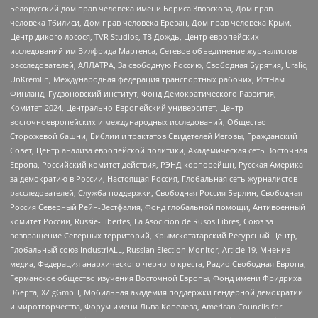
Белорусский дом прав человека имени Бориса Звозскова, Дом прав
человека Тбилиси, Дом прав человека Ереван, Дом прав человека Крым,
Центр дикого лосося, TVR Studios, ТВ Дождь, Центр европейских
исследований им Вилфрида Мартенса, Сетевое объединение журналистов
расследователей, АЛЛАТРА, За свободную Россию, Свободная Бурятия, Uralic,
UnKremlin, Международная федерация транспортных рабочих, ИстЧам
Финланд, Гудзоновский институт, Фонд Демократического Развития,
Комитет-2024, Центрально-Европейский университет, Центр
восточноевропейских и международных исследований, Общество
Сторожевой башни, Библии и трактатов Свидетелей Иеговы, Гражданский
Совет, Центр анализа европейской политики, Академическая сеть Восточная
Европа, Российский комитет действия, РЭНД корпорейшн, Русская Америка
за демократию в России, Настоящая Россия, Глобальная сеть журналистов-
расследователей, Служба поддержки, Свободная Россия Берлин, Свободная
Россия Северный Рейн-Вестфалия, Фонд глобальной помощи, Антивоенный
комитет России, Russie-Libertes, La Asocicion de Rusos Libres, Союз за
возвращение Северных территорий, Крымскотатарский Ресурсный Центр,
Глобальный союз IndustriALL, Russian Election Monitor, Article 19, Мнение
медиа, Федерация анархического черного креста, Радио Свободная Европа,
Германское общество изучения Восточной Европы, Фонд имени Фридриха
Эберта, XZ gGmbH, Мобильная академия поддержки гендерной демократии
и миротворчества, Форум имени Льва Копелева, American Councils for