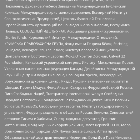
Поколение, Духовное Учебное Заведение Международный Библейский
Колледж, Международное христианское движение, Всемирный Институт
Саентологических Предприятий, Церковь Духовной Технологии,
Европейская сеть организаций по наблюдению за выборами, Республика
Польша, СВОБОДНЫЙ ИДЕЛЬ-УРАЛ, Ассоциация развития журналистики,
IStories fonds, Королевский Институт Международных Отношений,
КРИМСЬКА ПРАВОЗАХИСНА ГРУПА, Фонд имени Генриха Бёлля, Stichting
Bellingcat, Bellingcat Ltd, The Insider, Институт правовой инициативы
Центральной и Восточной Европы, Фонд Открытой Эстонии, Calvert 22
Foundation, Канадский украинский конгресс, Институт Макдональда-Лорье,
Украинская национальная федерация Канады, Декабристы, Международный
научный центр им Вудро Вильсона, Свободная пресса, Возрождение,
Всеукраинский духовный центр , Риддл, Русский антивоенный комитет в
Швеции, Проект Медуза, Фонд Андрея Сахарова, Форум свободной России,
Лига Свободных Наций, Transparеncy International, Форум Свободных
Народов ПостРоссии, Солидарность с гражданским движением в России –
Solidarus, КрымSOS, Свободный университет, Институт государственного
управления, Форум гражданского общества Россия, Беллона, Союз жителей
островов Тисима и Хабомаи, Съезд народных депутатов, Гринпис
Интернешнл, Фонд борьбы с коррупцией Инк, Завет церквей TCCN, Агора,
Всемирный фонд природы, BDR Novaja Gazeta-Europe, Алтай проект,
Образовательный дом прав человека Чернигов, Фонд Дом Прав Человека,