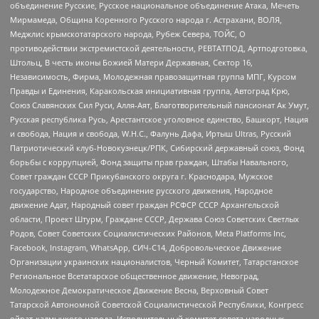
объединение Русские, Русское национальное объединение Атака, Мечеть
Мирмамеда, Община Коренного Русского народа г. Астрахани, ВОЛЯ,
Меджлис крымскотатарского народа, Рубеж Севера, ТОЙС, О
противодействии экстремистской деятельности, РЕВТАТПОД, Артподготовка,
Штольц, В честь иконы Божией Матери Державная, Сектор 16,
Независимость, Фирма, Молодежная правозащитная группа МПГ, Курсом
Правды и Единения, Каракольская инициативная группа, Автоград Крю,
Союз Славянских Сил Руси, Алля-Аят, Благотворительный пансионат Ак Умут,
Русская республика Русь, Арестантское уголовное единство, Башкорт, Нация
и свобода, Нация и свобода, W.H.С., Фалунь Дафа, Иртыш Ultras, Русский
Патриотический клуб-Новокузнецк/РПК, Сибирский державный союз, Фонд
борьбы с коррупцией, Фонд защиты прав граждан, Штабы Навального,
Совет граждан СССР Прикубанского округа г. Краснодара, Мужское
государство, Народное объединение русского движения, Народное
движение Адат, Народный совет граждан РСФСР СССР Архангельской
области, Проект Штурм, Граждане СССР, Держава Союз Советских Светлых
Родов, Совет Советских Социалистических Районов, Meta Platforms Inc,
Facebook, Instagram, WhatsApp, СИЧ-С14, Добровольческое Движение
Организации украинских националистов, Черный Комитет, Татарстанское
Региональное Всетатарское общественное движение, Невоград,
Молодежное Демократическое Движение Весна, Верховный Совет
Татарской Автономной Советской Социалистической Республики, Конгресс
ойрат-калмыцкого народа, Исполнительный комитет совета народных